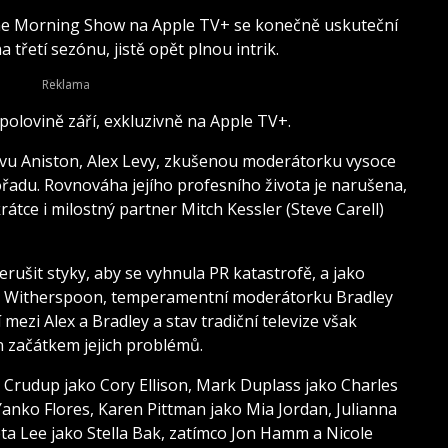
e Morning Show na Apple TV+ se konečně uskuteční
třetí sezónu, jistě opět plnou intrik.
polovině září, exkluzivně na Apple TV+.
tavu Aniston, Alex Levy, zkušenou moderátorku vysoce
adu. Rovnováha jejího profesního života je narušena,
krátce i milostný partner Mitch Kessler (Steve Carell)
rušit styky, aby se vyhnula PR katastrofě, a jako
 Witherspoon, temperamentní moderátorku Bradley
 mezi Alex a Bradley a stav tradiční televize však
en začátkem jejich problémů.
illy Crudup jako Cory Ellison, Mark Duplass jako Charles
Yanko Flores, Karen Pittman jako Mia Jordan, Julianna
ta Lee jako Stella Bak, zatímco Jon Hamm a Nicole