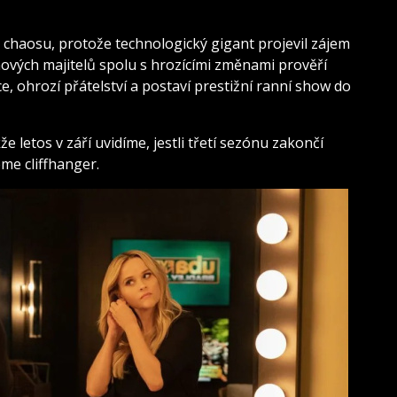
ve chaosu, protože technologický gigant projevil zájem
nových majitelů spolu s hrozícími změnami prověří
e, ohrozí přátelství a postaví prestižní ranní show do
e letos v září uvidíme, jestli třetí sezónu zakončí
me cliffhanger.