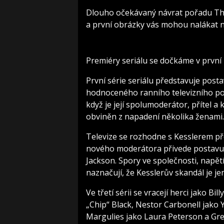
Dlouho očekávaný návrat pořadu Th
a první obrázky vás mohou nalákat na 
Premiéry seriálu se dočkáme v první 
První série seriálu představuje pos
hodnoceného ranního televizního poř
když je její spolumoderátor, přítel a 
obviněn z napadení několika ženami.
Televize se rozhodne s Kesslerem pře
nového moderátora přivede postavu
Jackson. Spory ve společnosti, napětí
naznačují, že Kesslerův skandál je j
Ve třetí sérii se vracejí herci jako B
„Chip“ Black, Nestor Carbonell jako 
Margulies jako Laura Peterson a Gre