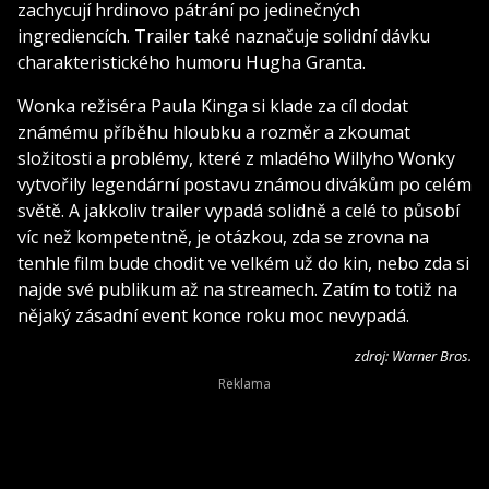
zachycují hrdinovo pátrání po jedinečných
ingrediencích. Trailer také naznačuje solidní dávku
charakteristického humoru Hugha Granta.
Wonka režiséra Paula Kinga si klade za cíl dodat
známému příběhu hloubku a rozměr a zkoumat
složitosti a problémy, které z mladého Willyho Wonky
vytvořily legendární postavu známou divákům po celém
světě. A jakkoliv trailer vypadá solidně a celé to působí
víc než kompetentně, je otázkou, zda se zrovna na
tenhle film bude chodit ve velkém už do kin, nebo zda si
najde své publikum až na streamech. Zatím to totiž na
nějaký zásadní event konce roku moc nevypadá.
zdroj: Warner Bros.