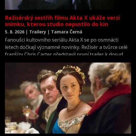
Režisérský sestřih filmu Akta X ukáže verzi
snímku, kterou studio nepustilo do kin
5. 8. 2026 | Trailery | Tamara Černá
Fanoušci kultovního seriálu Akta X se po osmnácti
letech dočkají významné novinky. Režisér a tvůrce celé
franšízy Chris Carter představil první trailer k dosud
neviděné režisérské verzi filmu Akta X: Chci uvěřit.