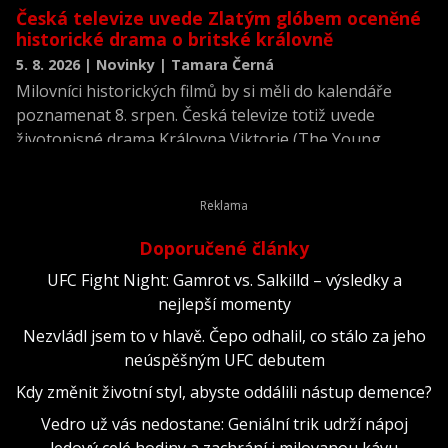
Česká televize uvede Zlatým glóbem oceněné
historické drama o britské královně
5. 8. 2026 | Novinky | Tamara Černá
Milovníci historických filmů by si měli do kalendáře
poznamenat 8. srpen. Česká televize totiž uvede
životopisné drama Královna Viktorie (The Young
Victoria) z roku 2009.
Doporučené články
UFC Fight Night: Gamrot vs. Salkilld – výsledky a
nejlepší momenty
Nezvládl jsem to v hlavě. Čepo odhalil, co stálo za jeho
neúspěšným UFC debutem
Kdy změnit životní styl, abyste oddálili nástup demence?
Vedro už vás nedostane: Geniální trik udrží nápoj
ledový celé hodiny a zachrání i milovanou kávu