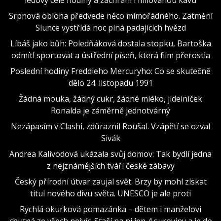
Srpnová obloha předvede něco mimořádného. Zatmění
Slunce vystřídá noc plná padajících hvězd
Líbáš jako bůh: Poledňáková dostala stopku, Bartoška
odmítl sportovat a ústřední píseň, která film přerostla
Poslední hodiny Freddieho Mercuryho: Co se skutečně
dělo 24. listopadu 1991
Žádná mouka, žádný cukr, žádné mléko, jídelníček
Ronalda je záměrně jednotvárný
Nezápasím v Clashi, zdůraznil Roušal. Vzápětí se ozval
Sivák
Andrea Kalivodová ukázala svůj domov: Tak bydlí jedna
z nejznámějších tváří české zábavy
Český přírodní útvar zaujal svět. Brzy by mohl získat
titul nového divu světa. UNESCO je ale proti
Rychlá okurková pomazánka – dětem i manželovi
chutná ze všech nejvíc. Stačí na ni jen 4 suroviny a je do