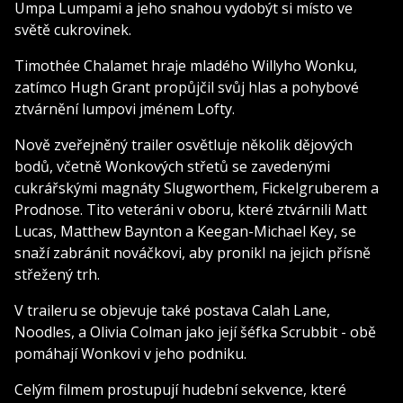
Umpa Lumpami a jeho snahou vydobýt si místo ve
světě cukrovinek.
Timothée Chalamet hraje mladého Willyho Wonku,
zatímco Hugh Grant propůjčil svůj hlas a pohybové
ztvárnění lumpovi jménem Lofty.
Nově zveřejněný trailer osvětluje několik dějových
bodů, včetně Wonkových střetů se zavedenými
cukrářskými magnáty Slugworthem, Fickelgruberem a
Prodnose. Tito veteráni v oboru, které ztvárnili Matt
Lucas, Matthew Baynton a Keegan-Michael Key, se
snaží zabránit nováčkovi, aby pronikl na jejich přísně
střežený trh.
V traileru se objevuje také postava Calah Lane,
Noodles, a Olivia Colman jako její šéfka Scrubbit - obě
pomáhají Wonkovi v jeho podniku.
Celým filmem prostupují hudební sekvence, které