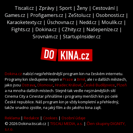
Tiscali.cz
|
Zprávy
|
Sport
|
Ženy
|
Cestování
|
Games.cz
|
Profigamers.cz
|
ZeStolu.cz
|
Osobnosti.cz
|
Karaoketexty.cz
|
Úschovna.cz
|
Nedd.cz
|
Moulík.cz
|
Fights.cz
|
Dokina.cz
|
CZhity.cz
|
Našepeníze.cz
|
Srovnám.cz
|
StartupInsider.cz
Dokina.cz
nabízí nejpřehlednější program kin na českém internetu.
Programy kin sledujeme nejen v
Praze
a
Brně
, ale i v dalších městech,
jako jsou
Ostrava
,
Olomouc
,
Hradec Králové
,
České Budějovice
,
Plzeň
a na mnoha dalších místech. Stejně tak vedle nejznámějších sítí
Cinema City a Cinestar přinášíme i programy menších kin po celé
České republice. Náš program kin je vždy kompletní a přehledný,
takže snadno zjistíte, na jaký film a do jakého kina zajít.
Reklama
|
Redakce
|
Cookies
|
Osobní údaje
© 2026 Dokina.tiscali.cz |
TISCALI MEDIA, a.s.
|
Člen skupiny DIGNITY,
s.r.o.