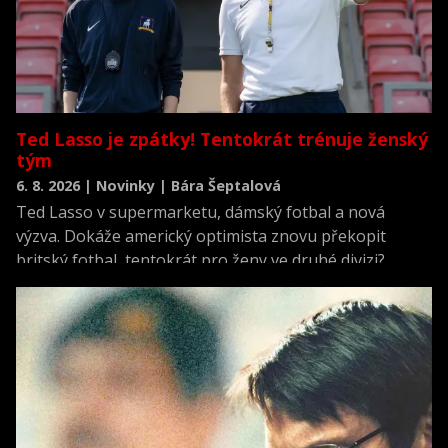
Ted Lasso je zpátky! Tentokrát trénuje ženský
tým
6. 8. 2026 | Novinky | Bára Šeptalová
Ted Lasso v supermarketu, dámský fotbal a nová
výzva. Dokáže americký optimista znovu překopit
britský fotbal, tentokrát pro ženy ve druhé divizi?