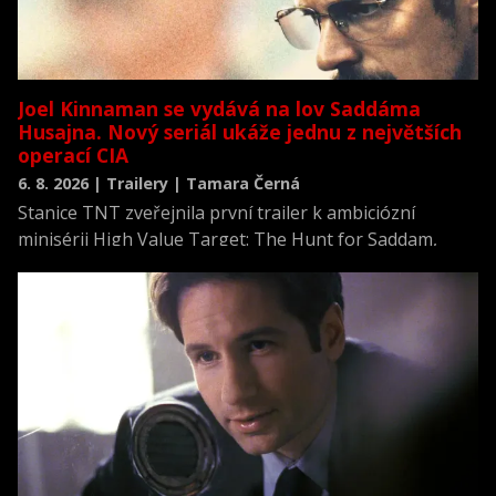
Joel Kinnaman se vydává na lov Saddáma
Husajna. Nový seriál ukáže jednu z největších
operací CIA
6. 8. 2026 | Trailery | Tamara Černá
Stanice TNT zveřejnila první trailer k ambiciózní
minisérii High Value Target: The Hunt for Saddam,
která se vrací k jednomu z nejvýznamnějších okamžiků
novodobých dějin.