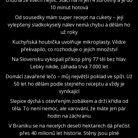
10 minut hotová
Od sousedky mám super recept na cukety – její
vylepšený sladkokyselý nálev nemá chybu a dělám ho
už roky
Kuchyňská houbička uvolňuje mikroplasty. Vědce
překvapilo, co rozhoduje o jejich množství
Na Slovensku vykopali příkop plný 77 těl bez hlav.
Lebky nikde, záhada trvá 7 000 let
Domácí zavařené lečo – můj největší poklad ve spíži. Už
50 let ho dělám podle stejného receptu a vždy je
vynikající
Slepice dýchá s otevřeným zobákem a drží křídla od
těla. To není nemoc, ale varování, že máte jen pár
hodin na záchranu
V Braníku se na necelých deseti hektarech dá přečíst
přes 40 milionů let historie. Stěny jsou plné