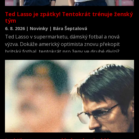
Ted Lasso je zpátky! Tentokrát trénuje ženský
tým
6. 8. 2026 | Novinky | Bára Šeptalová
Ted Lasso v supermarketu, dámský fotbal a nová
výzva. Dokáže americký optimista znovu překopit
britský fotbal, tentokrát pro ženy ve druhé divizi?