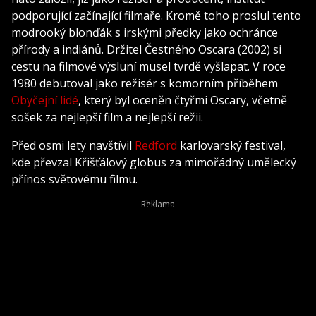
podporující začínající filmaře. Kromě toho proslul tento
modrooký blonďák s irskými předky jako ochránce
přírody a indiánů. Držitel Čestného Oscara (2002) si
cestu na filmové výsluní musel tvrdě vyšlapat. V roce
1980 debutoval jako režisér s komorním příběhem
Obyčejní lidé
, který byl oceněn čtyřmi Oscary, včetně
sošek za nejlepší film a nejlepší režii.
Před osmi lety navštívil
Redford
karlovarský festival,
kde převzal Křišťálový globus za mimořádný umělecký
přínos světovému filmu.