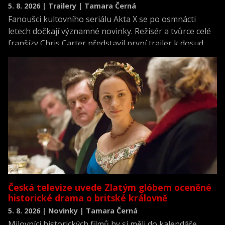
5. 8. 2026 | Trailery | Tamara Černá
Fanoušci kultovního seriálu Akta X se po osmnácti
letech dočkají významné novinky. Režisér a tvůrce celé
franšízy Chris Carter představil první trailer k dosud
neviděné režisérské verzi filmu Akta X: Chci uvěřit.
Česká televize uvede Zlatým glóbem oceněné
historické drama o britské královně
5. 8. 2026 | Novinky | Tamara Černá
Milovníci historických filmů by si měli do kalendáře