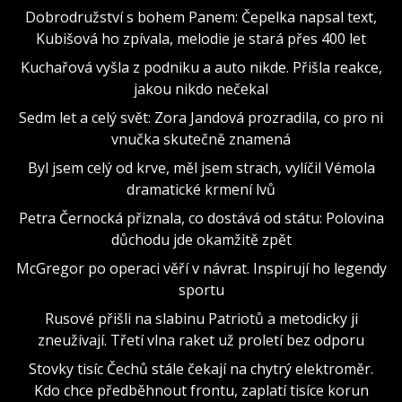
Dobrodružství s bohem Panem: Čepelka napsal text,
Kubišová ho zpívala, melodie je stará přes 400 let
Kuchařová vyšla z podniku a auto nikde. Přišla reakce,
jakou nikdo nečekal
Sedm let a celý svět: Zora Jandová prozradila, co pro ni
vnučka skutečně znamená
Byl jsem celý od krve, měl jsem strach, vylíčil Vémola
dramatické krmení lvů
Petra Černocká přiznala, co dostává od státu: Polovina
důchodu jde okamžitě zpět
McGregor po operaci věří v návrat. Inspirují ho legendy
sportu
Rusové přišli na slabinu Patriotů a metodicky ji
zneužívají. Třetí vlna raket už proletí bez odporu
Stovky tisíc Čechů stále čekají na chytrý elektroměr.
Kdo chce předběhnout frontu, zaplatí tisíce korun