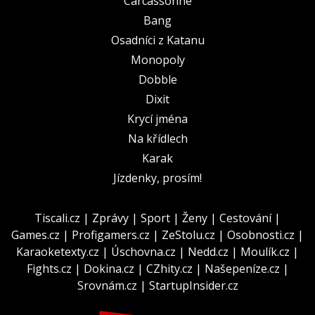
Carcassonne
Bang
Osadníci z Katanu
Monopoly
Dobble
Dixit
Krycí jména
Na křídlech
Karak
Jízdenky, prosím!
Tiscali.cz
|
Zprávy
|
Sport
|
Ženy
|
Cestování
|
Games.cz
|
Profigamers.cz
|
ZeStolu.cz
|
Osobnosti.cz
|
Karaoketexty.cz
|
Úschovna.cz
|
Nedd.cz
|
Moulík.cz
|
Fights.cz
|
Dokina.cz
|
CZhity.cz
|
Našepeníze.cz
|
Srovnám.cz
|
StartupInsider.cz