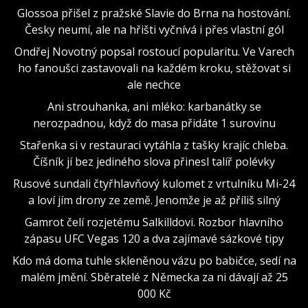
Glossoa přišel z pražské Slavie do Brna na hostování.
Česky neumí, ale na hřišti vyčnívá i přes vlastní gól
Ondřej Novotný popsal rostoucí popularitu. Ve Varech
ho fanoušci zastavovali na každém kroku, stěžovat si
ale nechce
Ani strouhanka, ani mléko: karbanátky se
nerozpadnou, když do masa přidáte 1 surovinu
Stařenka si v restauraci vytáhla z tašky krajíc chleba.
Číšník jí bez jediného slova přinesl talíř polévky
Rusové sundali čtyřhlavňový kulomet z vrtulníku Mi-24
a loví jím drony ze země. Jenomže je až příliš silný
Gamrot čelí rozjetému Salkilldovi. Rozbor hlavního
zápasu UFC Vegas 120 a dva zajímavé sázkové tipy
Kdo má doma tuhle skleněnou vázu po babičce, sedí na
malém jmění. Sběratelé z Německa za ni dávají až 25
000 Kč