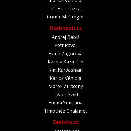
Karlos Vémola
Jiří Procházka
Conor McGregor
Osobnosti.cz
Andrej Babiš
Petr Pavel
Hana Zagorová
Kazma Kazmitch
Kim Kardashian
Karlos Vémola
Marek Ztracený
Taylor Swift
Emma Smetana
Timothée Chalamet
Zestolu.cz