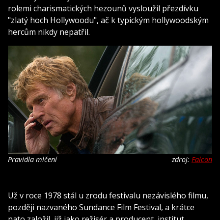
rolemi charismatických hezounů vysloužil přezdívku
"zlatý hoch Hollywoodu", ač k typickým hollywoodským
hercům nikdy nepatřil.
Pravidla mlčení
zdroj:
Falcon
Už v roce 1978 stál u zrodu festivalu nezávislého filmu,
později nazvaného Sundance Film Festival, a krátce
nato založil, již jako režisér a producent, institut