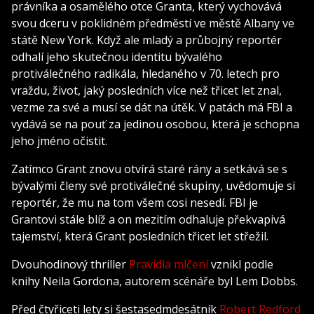
právníka a osamělého otce Granta, který vychovává
svou dceru v poklidném předměstí ve městě Albany ve
státě New York. Když ale mladý a průbojný reportér
odhalí jeho skutečnou identitu bývalého
protiválečného radikála, hledaného v 70. letech pro
vraždu, život, jaký posledních více než třicet let znal,
vezme za své a musí se dát na útěk. V patách má FBI a
vydává se na pouť za jedinou osobou, která je schopna
jeho jméno očistit.
Zatímco Grant znovu otvírá staré rány a setkává se s
bývalými členy své protiválečné skupiny, uvědomuje si
reportér, že mu na tom všem cosi nesedí. FBI je
Grantovi stále blíž a on mezitím odhaluje překvapivá
tajemství, která Grant posledních třicet let střežil.
Dvouhodinový thriller
Pravidla mlčení
vznikl podle
knihy Neila Gordona, autorem scénáře byl Lem Dobbs.
Před čtyřiceti lety si šestasedmdesátník
Robert Redford