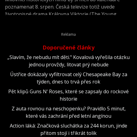
poznamenat 8. srpen. Česká televize totiž uvede
životopisné drama Královna Viktorie (The Young
Victoria) z roku 2009.
Doporučené články
„Slavím, že nebudu mít děti." Kovalová vyřešila otázku
jednou provždy, litovat prý nebude
Ústřice dokázaly vyfiltrovat celý Chesapeake Bay za
týden, dnes to trvá přes rok
Pět klipů Guns N‘ Roses, které se zapsaly do rockové
historie
Z auta rovnou na neschopenku? Pravidlo 5 minut,
které vás zachrání před letní angínou
Action láká: Značková sluchátka za 244 korun, jinde
přitom stojí i třikrát tolik