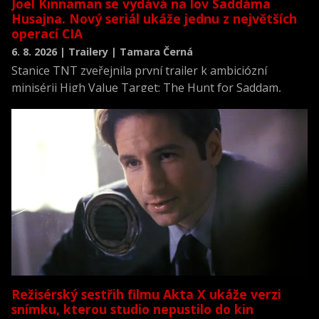
Joel Kinnaman se vydává na lov Saddáma
Husajna. Nový seriál ukáže jednu z největších
operací CIA
6. 8. 2026 | Trailery | Tamara Černá
Stanice TNT zveřejnila první trailer k ambiciózní
minisérii High Value Target: The Hunt for Saddam,
která se vrací k jednomu z nejvýznamnějších okamžiků
novodobých dějin.
Režisérský sestřih filmu Akta X ukáže verzi
snímku, kterou studio nepustilo do kin