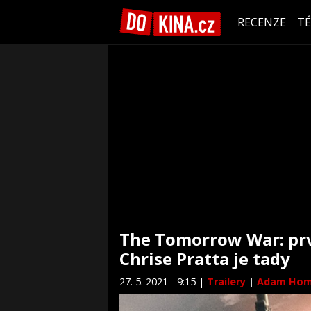
RECENZE
T
The Tomorrow War: prvn
Chrise Pratta je tady
27. 5. 2021 - 9:15 |
Trailery
|
Adam Hom