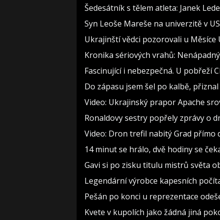
Šedesátník s tělem atleta: Janek Lede
Syn Leoše Mareše na univerzitě v USA
Ukrajinští vědci pozorovali u Měsíce
Kronika sériových vrahů: Nenápadný dě
Fascinující i nebezpečná. U pobřeží
Do zápasu jsem šel po kalbě, přizn
Video: Ukrajinský prapor Apache sro
Ronaldovy sestry popřely zprávy o d
Video: Dron trefil nabitý Grad přímo 
14 minut se hrálo, dvě hodiny se ček
Gavi si po zisku titulu mistrů světa o
Legendární výrobce kapesních počítač
Pešán po konci u reprezentace odešel
Kvete v kupolích jako žádná jiná pok