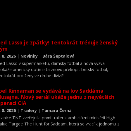
ed Lasso je zpátky! Tentokrát trénuje ženský
tým
. 8. 2026 | Novinky | Bára Šeptalová
ed Lasso v supermarketu, dámský fotbal a nová výzva.
okáže americký optimista znovu překopit britský fotbal,
entokrát pro ženy ve druhé divizi?
oel Kinnaman se vydává na lov Saddáma
usajna. Nový seriál ukáže jednu z největších
perací CIA
. 8. 2026 | Trailery | Tamara Černá
tanice TNT zveřejnila první trailer k ambiciózní minisérii High
alue Target: The Hunt for Saddam, která se vrací k jednomu z
ejvýznamnějších okamžiků novodobých dějin.