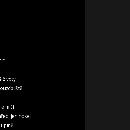
nic
é životy
rouzdaliště
le mlčí
řeb, jen hokej
t úplně