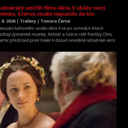
ežisérský sestřih filmu Akta X ukáže verzi
nímku, kterou studio nepustilo do kin
. 8. 2026 | Trailery | Tamara Černá
anoušci kultovního seriálu Akta X se po osmnácti letech
očkají významné novinky. Režisér a tvůrce celé franšízy Chris
arter představil první trailer k dosud neviděné režisérské verzi
ilmu Akta X: Chci uvěřit.