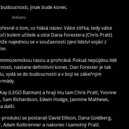
 budoucnosti, jinak bude konec.
řesně o tom, co hlásá název. Válce zítřka, tedy válce
očí kolem učitele a otce Dana Forestera (Chris Pratt).
enže najednou se v současnosti zjeví lidství vojáci z
ím.
 a mimozemskou rasou a prohrává. Pokud nepůjdou lidé
sti, nastane definitivní konec. Dan Forester je tak
ílu, vydá se do budoucnosti a v boji se zákeřným
armády.
ay (LEGO Batman) a hrají mu tam Chris Pratt, Yvonne
pin, Sam Richardson, Edwin Hodge, Jasmine Mathews,
 další.
produkci se postarali David Ellison, Dana Goldberg,
r, Adam Kolbrenner a nakonec i samotný Pratt.