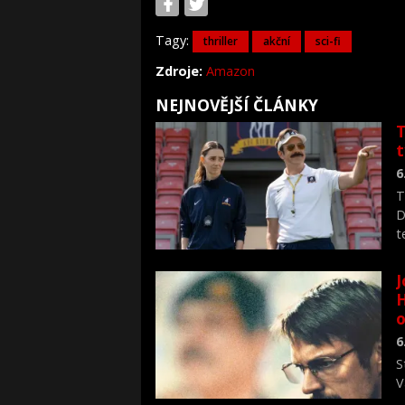
Tagy:
thriller
akční
sci-fi
Zdroje:
Amazon
NEJNOVĚJŠÍ ČLÁNKY
T
6
T
D
t
J
H
o
6
S
V
n