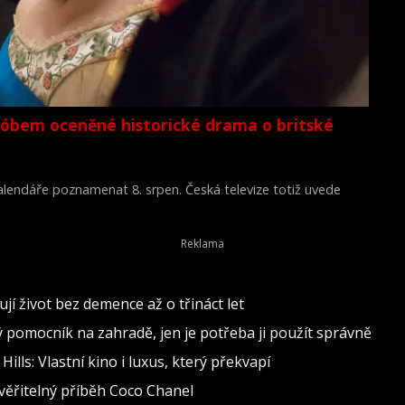
lóbem oceněné historické drama o britské
 kalendáře poznamenat 8. srpen. Česká televize totiž uvede
Young Victoria) z roku 2009.
jí život bez demence až o třináct let
ělý pomocník na zahradě, jen je potřeba ji použít správně
lls: Vlastní kino i luxus, který překvapí
věřitelný příběh Coco Chanel