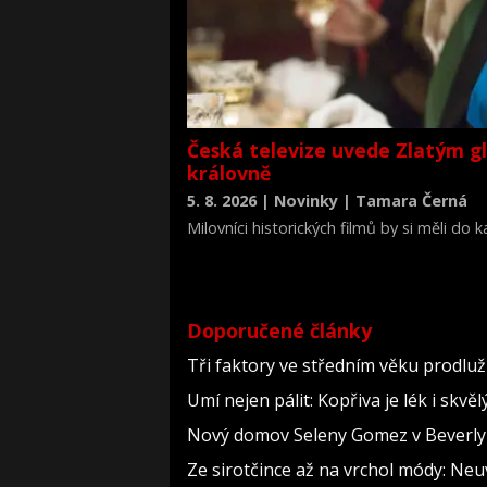
Česká televize uvede Zlatým g
královně
5. 8. 2026 | Novinky | Tamara Černá
Milovníci historických filmů by si měli do
životopisné drama Královna Viktorie (The 
Doporučené články
Tři faktory ve středním věku prodlužu
Umí nejen pálit: Kopřiva je lék i skv
Nový domov Seleny Gomez v Beverly Hi
Ze sirotčince až na vrchol módy: Neu