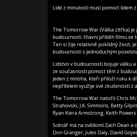
Lidé z minulosti musí pomoct lidem z
The Tomorrow War (Válka zítřka) je p
budoucnosti. Hlavní příběh filmu se t
Ten si žije relativně poklidný život, j
budoucnosti s jednoduchým poselstv
Lidstvo v budoucnosti bojuje válku
ze současnosti pomoct těm z budoucno
jeden z mnoha, kteří přiloží ruku k d
nepřítelem využije své zkušenosti z 
The Tomorrow War natočil Chris McK
Strahovski, J.K. Simmons, Betty Gil
Ryan Kiera Armstrong, Keith Powers a
Scénář má na svědomí Zach Dean a o 
Don Granger, Jules Daly, David Goye