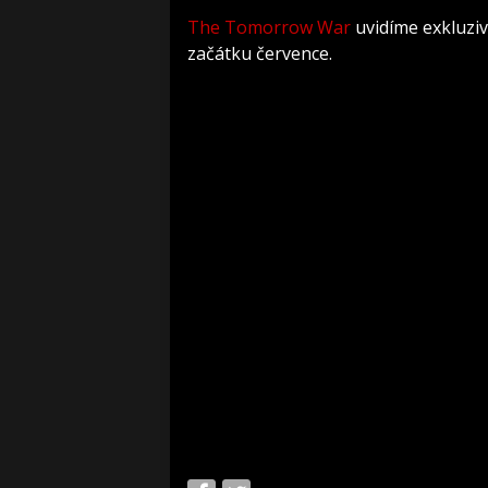
The Tomorrow War
uvidíme exkluzi
začátku července.