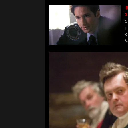
R
s
5
F
d
C
f