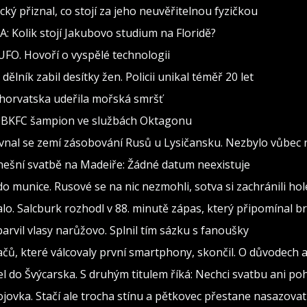
cký přiznal, co stojí za jeho neuvěřitelnou fyzičkou
: Kolik stojí Jakubovo studium na Floridě?
 UFO. Hovoří o vyspělé technologii
lník zabil desítky žen. Policii unikal téměř 20 let
 Chorvatska udeřila mořská smršť
al BKFC šampion ve službách Oktagonu
vnal se zemí zásobování Rusů u Lysičansku. Nezbylo vůbec 
nešní svatbě na Madeiře: Žádné datum neexistuje
do munice. Rusové se na nic nezmohli, sotva si zachránili hol
alo. Salcburk rozhodl v 88. minutě zápas, který připomínal b
barvil vlasy narůžovo. Splnil tím sázku s fanoušky
ů, které válcovaly první smartphony, skončil. O důvodech a
 do Švýcarska. S druhým titulem říká: Nechci svatbu ani poh
ojovka. Stačí ale trocha stínu a pětkovec přestane nasazova