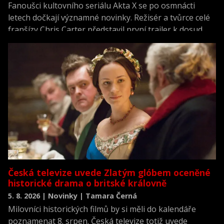
Fanoušci kultovního seriálu Akta X se po osmnácti
letech dočkají významné novinky. Režisér a tvůrce celé
franšízy Chris Carter představil první trailer k dosud
neviděné režisérské verzi filmu Akta X: Chci uvěřit.
Česká televize uvede Zlatým glóbem oceněné
historické drama o britské královně
5. 8. 2026 | Novinky | Tamara Černá
Milovníci historických filmů by si měli do kalendáře
poznamenat 8. srpen. Česká televize totiž uvede