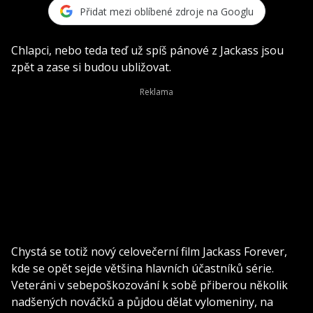
Přidat mezi oblíbené zdroje na Googlu
Chlapci, nebo teda teď už spíš pánové z Jackass jsou
zpět a zase si budou ubližovat.
Chystá se totiž nový celovečerní film Jackass Forever,
kde se opět sejde většina hlavních účastníků série.
Veteráni v sebepoškozování k sobě přiberou několik
nadšených nováčků a půjdou dělat vylomeniny, na