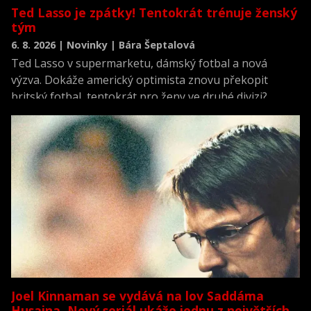
Ted Lasso je zpátky! Tentokrát trénuje ženský
tým
6. 8. 2026 | Novinky | Bára Šeptalová
Ted Lasso v supermarketu, dámský fotbal a nová
výzva. Dokáže americký optimista znovu překopit
britský fotbal, tentokrát pro ženy ve druhé divizi?
Joel Kinnaman se vydává na lov Saddáma
Husajna. Nový seriál ukáže jednu z největších