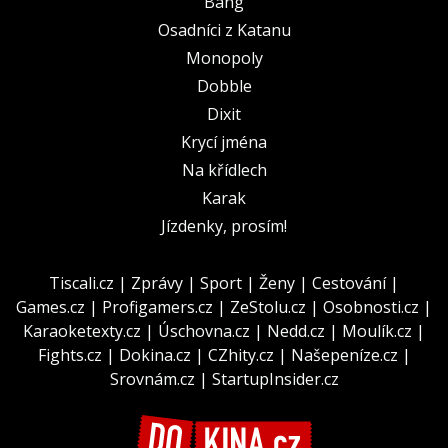
Bang
Osadníci z Katanu
Monopoly
Dobble
Dixit
Krycí jména
Na křídlech
Karak
Jízdenky, prosím!
Tiscali.cz
|
Zprávy
|
Sport
|
Ženy
|
Cestování
|
Games.cz
|
Profigamers.cz
|
ZeStolu.cz
|
Osobnosti.cz
|
Karaoketexty.cz
|
Úschovna.cz
|
Nedd.cz
|
Moulík.cz
|
Fights.cz
|
Dokina.cz
|
CZhity.cz
|
Našepeníze.cz
|
Srovnám.cz
|
StartupInsider.cz