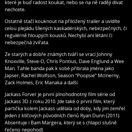
které je buď radost koukat, nebo se na ně raději dívat
nechcete.
Ostatně stačí kouknout na přiložený trailer a uvidíte
celou plejádu šílených kaskadérských, nebezpečných, či
regulérně hloupých kousků. Nechybí ani létání či
nebezpečná zvířata.
Ze starých a dobře známých tváří se vrací Johnny
Knoxville, Steve-O, Chris Pontius, Dave Englund a Wee
Man. Tahle banda pak k sobě přibrala jména jako
Japser, Rachel Wolfson, Season “Poopsie” McInerny,
Zack Holmes, Eric Manaka a další.
Jackass Forver je první plnohodnotný film série od
Jackass 3D z roku 2010. Jde také o první film, který
partička kolem Jackass udělala od doby, kdy jim zemřel
jeden z klíčových původních členů Ryan Dunn (2011).
Absentuje i Bam Margera, který se s chlapci slušně
řečeno nepohodl.