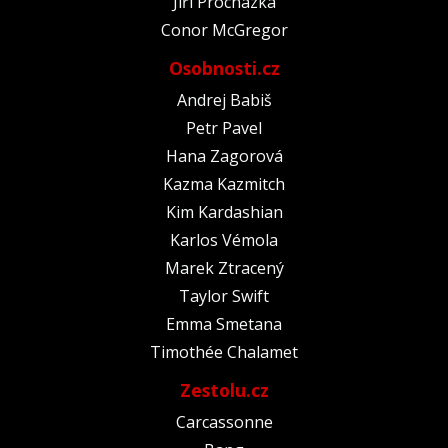
Jiří Procházka
Conor McGregor
Osobnosti.cz
Andrej Babiš
Petr Pavel
Hana Zagorová
Kazma Kazmitch
Kim Kardashian
Karlos Vémola
Marek Ztracený
Taylor Swift
Emma Smetana
Timothée Chalamet
Zestolu.cz
Carcassonne