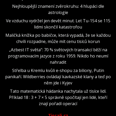
Nejhloupější znamení zvěrokruhu: 4 hlupáci dle
astrologie
Ve vzduchu vydržel jen devět minut. Let Tu-154 se 115
lidmi skončil katastrofou
Maličká knížka po babičce, která vypadá, že se každou
chvíli rozpadne, může mít cenu tisíců korun
„Azbest IT světa“: 70 % světových transakcí běží na
programovacím jazyce z roku 1959. Nikdo ho neumí
nahradit
Střelba u Kremlu kvůli e-shopu za biliony, Putin
panikaří. Wildberries ovládají kavkazské klany a teď po
něm jde i Kyjev
Tato matematická hádanka nachytala už tisíce lidí.
Příklad 18 : 3 + 7 × 5 správně spočítají jen lidé, kteří
znají pořadí operací
Tiscali.cz