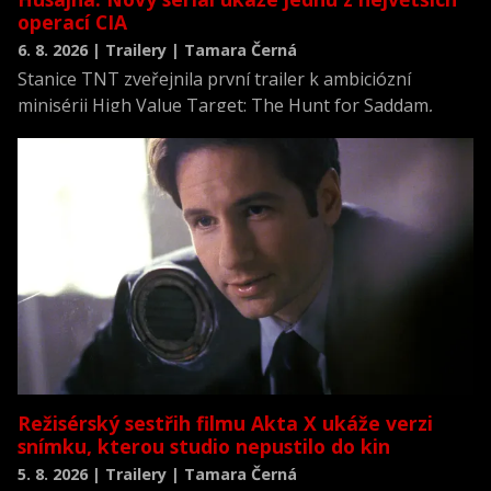
operací CIA
6. 8. 2026 | Trailery | Tamara Černá
Stanice TNT zveřejnila první trailer k ambiciózní
minisérii High Value Target: The Hunt for Saddam,
která se vrací k jednomu z nejvýznamnějších okamžiků
novodobých dějin.
Režisérský sestřih filmu Akta X ukáže verzi
snímku, kterou studio nepustilo do kin
5. 8. 2026 | Trailery | Tamara Černá