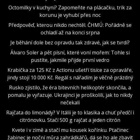
Octomilky v kuchyni? Zapomeňte na plácačku, trik za
korunu je vyhubí přes noc
Předpověď, kterou nikdo nechtěl. ČHMÚ: Pořádně se
ochladí až na konci srpna
Je běhání dole bez opravdu tak zdravé, jak se tvrdí?
Álvaro Soler a pět písní, které voní mořem: Tohle si
pustíte, jakmile přijde první vedro
Krabička za 125 Kč z Actionu ušetří tisíce za opraváře,
jindy stojí 10 000 Kč. Regál s nářadím je věčně prázdný
Rusko zjistilo, že éra bitevních helikoptér skončila, a
pomalu je vyřazuje. Ukrajinci je proškolili, jak to nikdy
nečekali
Rajčata do limonády? V Itálii je to klasika a chuť předčí i
citrónovku. Stačí 500 g rajčat a jeden citrón
Kvete i v zimě a stačí mu kousek kořínku. Ptačinec
žabinec je noční můra zahrádkářů, dá se ho ale zbavit