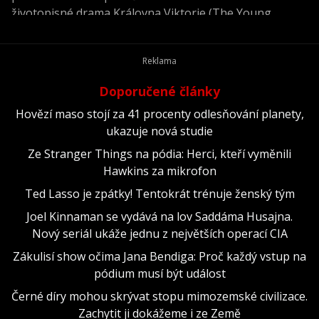
životopisné drama Královna Viktorie (The Young
Victoria) z roku 2009.
Doporučené články
Hovězí maso stojí za 41 procenty odlesňování planety,
ukazuje nová studie
Ze Stranger Things na pódia: Herci, kteří vyměnili
Hawkins za mikrofon
Ted Lasso je zpátky! Tentokrát trénuje ženský tým
Joel Kinnaman se vydává na lov Saddáma Husajna.
Nový seriál ukáže jednu z největších operací CIA
Zákulisí show očima Jana Bendiga: Proč každý vstup na
pódium musí být událost
Černé díry mohou skrývat stopu mimozemské civilizace.
Zachytit ji dokážeme i ze Země