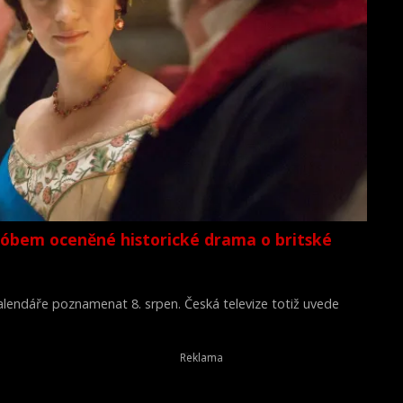
lóbem oceněné historické drama o britské
 kalendáře poznamenat 8. srpen. Česká televize totiž uvede
Young Victoria) z roku 2009.