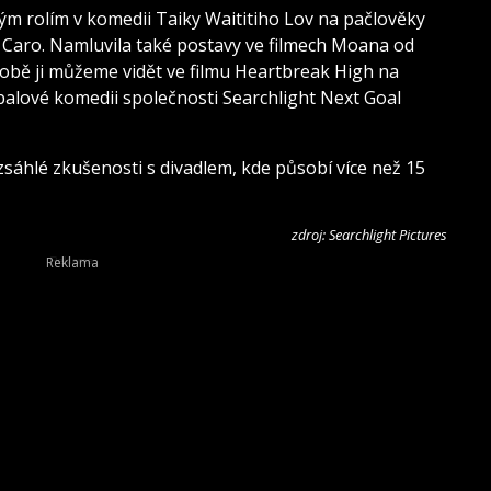
m rolím v komedii Taiky Waititiho Lov na pačlověky
i Caro. Namluvila také postavy ve filmech Moana od
obě ji můžeme vidět ve filmu Heartbreak High na
tbalové komedii společnosti Searchlight Next Goal
áhlé zkušenosti s divadlem, kde působí více než 15
zdroj: Searchlight Pictures