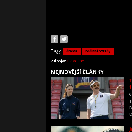
Tagy:
drama
rodinné vztahy
Zdroje:
Deadline
NEJNOVĚJŠÍ ČLÁNKY
T
6
T
D
t
J