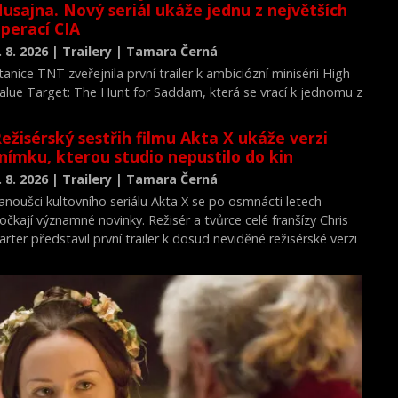
usajna. Nový seriál ukáže jednu z největších
perací CIA
. 8. 2026 | Trailery | Tamara Černá
tanice TNT zveřejnila první trailer k ambiciózní minisérii High
alue Target: The Hunt for Saddam, která se vrací k jednomu z
ejvýznamnějších okamžiků novodobých dějin.
ežisérský sestřih filmu Akta X ukáže verzi
nímku, kterou studio nepustilo do kin
. 8. 2026 | Trailery | Tamara Černá
anoušci kultovního seriálu Akta X se po osmnácti letech
očkají významné novinky. Režisér a tvůrce celé franšízy Chris
arter představil první trailer k dosud neviděné režisérské verzi
ilmu Akta X: Chci uvěřit.