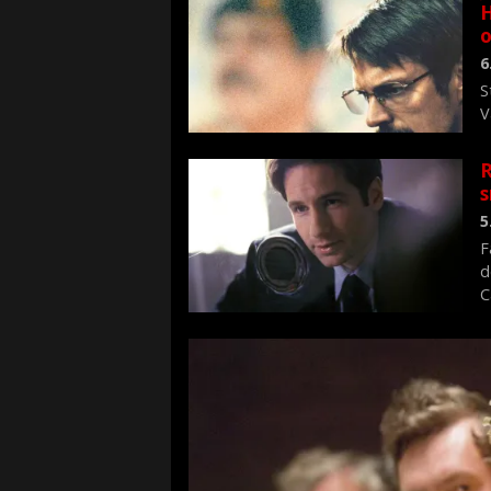
H
o
6
S
V
n
R
s
5
F
d
C
f