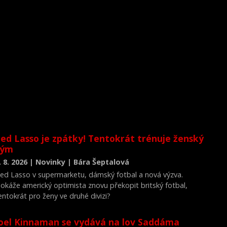
ed Lasso je zpátky! Tentokrát trénuje ženský
tým
. 8. 2026 | Novinky | Bára Šeptalová
ed Lasso v supermarketu, dámský fotbal a nová výzva.
okáže americký optimista znovu překopit britský fotbal,
entokrát pro ženy ve druhé divizi?
oel Kinnaman se vydává na lov Saddáma