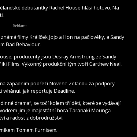
landské debutantky Rachel House hlásí hotovo. Na
i.
, známá filmy Králíček Jojo a Hon na pačlověky, a Sandy
mem Bad Behaviour.
ouse, producenty jsou Desray Armstrong ze Sandy
ki Films. Výkonný produkční tým tvoří Carthew Neal,
i na západním pobřeží Nového Zélandu za podpory
whānui, jak reportuje Deadline.
nné drama“, se točí kolem tří dětí, které se vydávají
ůvodcem jim je majestátní hora Taranaki Mounga.
tví a radost z dobrodružství.
komikem Tomem Furnisem.