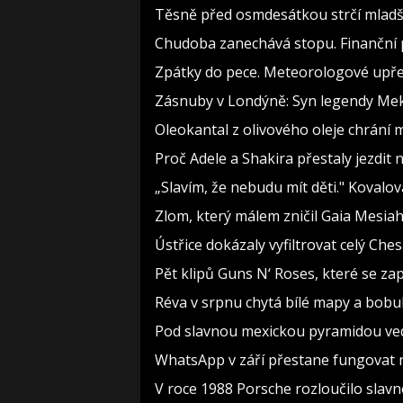
Těsně před osmdesátkou strčí mladší
Chudoba zanechává stopu. Finanční p
Zpátky do pece. Meteorologové upře
Zásnuby v Londýně: Syn legendy Meky
Oleokantal z olivového oleje chrání m
Proč Adele a Shakira přestaly jezdit na
„Slavím, že nebudu mít děti." Kovalo
Zlom, který málem zničil Gaia Mesiah:
Ústřice dokázaly vyfiltrovat celý Che
Pět klipů Guns N‘ Roses, které se za
Réva v srpnu chytá bílé mapy a bobul
Pod slavnou mexickou pyramidou vede 
WhatsApp v září přestane fungovat na
V roce 1988 Porsche rozloučilo slavn