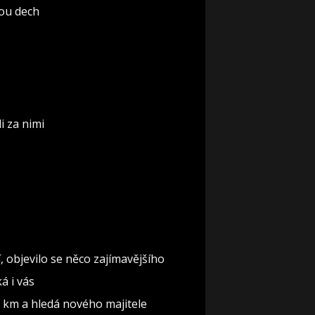
rou dech
i za nimi
 objevilo se něco zajímavějšího
á i vás
0 km a hledá nového majitele