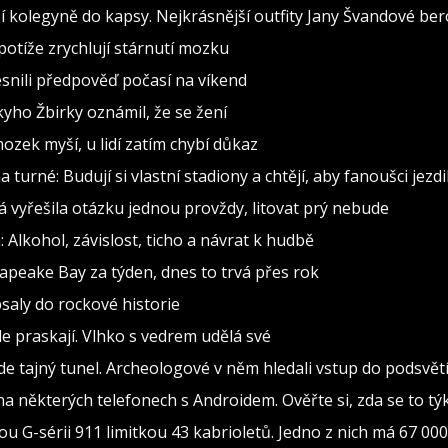
 kolegyně do kapsy. Nejkrásnější outfity Jany Švandové be
otíže zrychlují stárnutí mozku
snili předpověď počasí na víkend
ho Žbirky oznámil, že se žení
ozek myší, u lidí zatím chybí důkaz
 turné: Budují si vlastní stadiony a chtějí, aby fanoušci jezdil
vá vyřešila otázku jednou provždy, litovat prý nebude
 Alkohol, závislost, ticho a návrat k hudbě
sapeake Bay za týden, dnes to trvá přes rok
psaly do rockové historie
e praskají. Vlhko s vedrem udělá své
tajný tunel. Archeologové v něm hledali vstup do podsvětí,
 některých telefonech s Androidem. Ověřte si, zda se to týk
ou G-sérii 911 limitkou 43 kabrioletů. Jedno z nich má 67 00