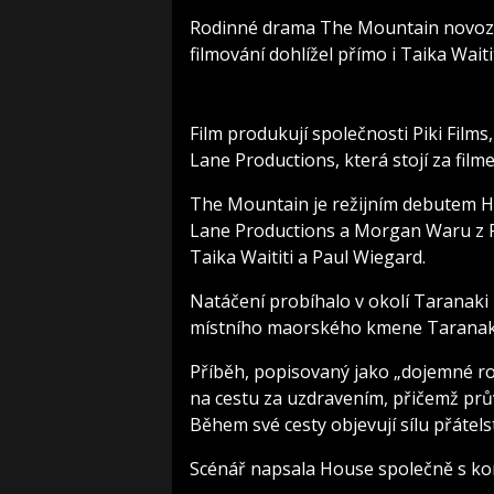
Rodinné drama The Mountain novozé
filmování dohlížel přímo i Taika Waitit
Film produkují společnosti Piki Films
Lane Productions, která stojí za fil
The Mountain je režijním debutem H
Lane Productions a Morgan Waru z Pi
Taika Waititi a Paul Wiegard.
Natáčení probíhalo v okolí Taranak
místního maorského kmene Taranaki 
Příběh, popisovaný jako „dojemné rodi
na cestu za uzdravením, přičemž pr
Během své cesty objevují sílu přátels
Scénář napsala House společně s 