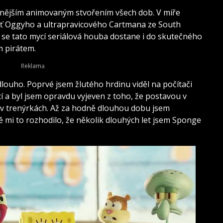
nějším animovaným stvořením všech dob. V míře
ť Oggyho a ultrapravicového Cartmana ze South
se tato mycí seriálová houba dostane i do skutečného
m pirátem.
uho. Poprvé jsem žlutého hrdinu viděl na počítači
 a byl jsem opravdu vyjeven z toho, že postavou v
 v trenýrkách. Až za hodně dlouhou dobu jsem
 mi to rozhodilo, že několik dlouhých let jsem Sponge