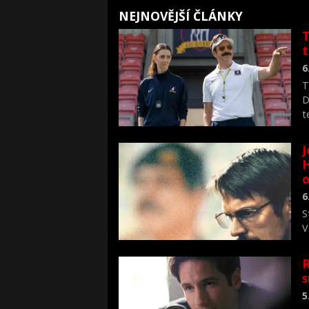
NEJNOVĚJŠÍ ČLÁNKY
T
6
T
D
t
J
H
o
6
S
V
n
R
s
5