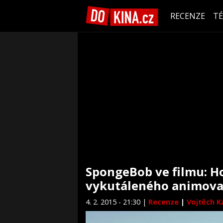
RECENZE
T
SpongeBob ve filmu: H
vykutáleného animova
4. 2. 2015 - 21:30 |
Recenze
|
Vojtěch Ka