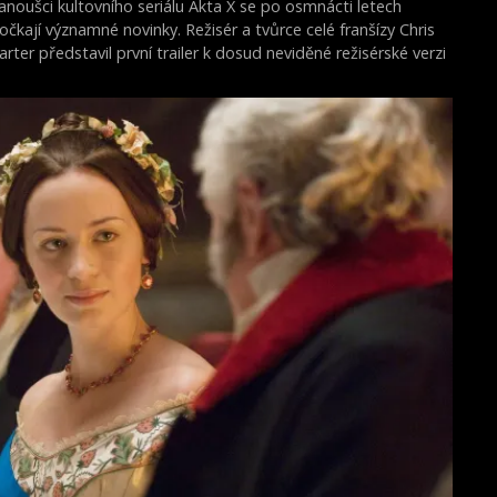
anoušci kultovního seriálu Akta X se po osmnácti letech
očkají významné novinky. Režisér a tvůrce celé franšízy Chris
arter představil první trailer k dosud neviděné režisérské verzi
ilmu Akta X: Chci uvěřit.