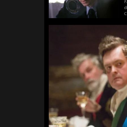
F
d
C
f