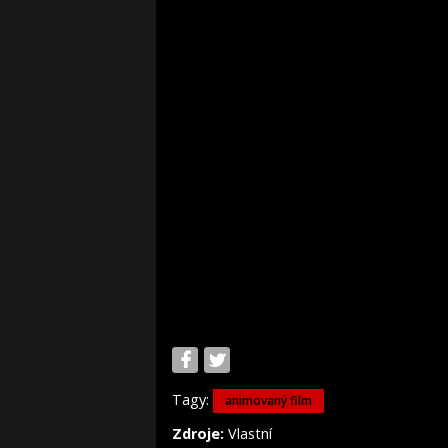
Tagy:
animovaný film
Zdroje:
Vlastní