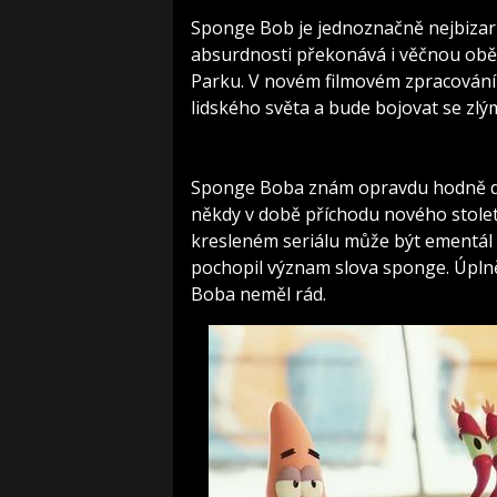
Sponge Bob je jednoznačně nejbizar
absurdnosti překonává i věčnou obě
Parku. V novém filmovém zpracování 
lidského světa a bude bojovat se zlý
Sponge Boba znám opravdu hodně dlo
někdy v době příchodu nového století
kresleném seriálu může být ementál
pochopil význam slova sponge. Úplně
Boba neměl rád.