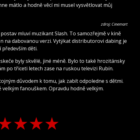
 mne mátlo a hodně věcí mi musel vysvětlovat můj
zdroj: Cinemart
s postav mluví muzikant Slash. To samozřejmě v kině
en na dabovanou verzi. Vytýkat distributorovi dabing je
 především děti.
skeče byly skvělé, jiné méně. Bylo to také hrozitánsky
 po třiceti letech zase na ruskou televizi Rubín.
tojným důvodem k tomu, jak zabít odpoledne s dětmi.
ě velkým fanouškem. Opravdu hodně velkým.
★
★
★
★