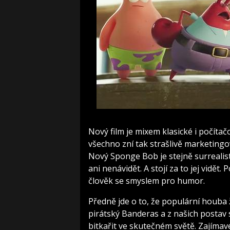
Nový film je mixem klasické i počíta
všechno zní tak strašlivě marketingov
Nový Sponge Bob je stejně surrealis
ani nenávidět. A stojí za to jej vidět
člověk se smyslem pro humor.
Předně jde o to, že populární houba
pirátský Banderas a z našich postav
bitkařit ve skutečném světě. Zajímavé