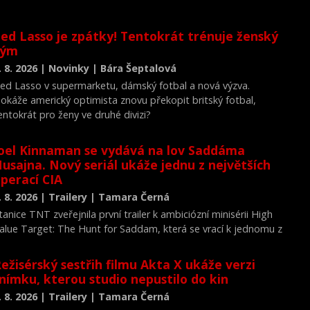
ed Lasso je zpátky! Tentokrát trénuje ženský
tým
. 8. 2026 | Novinky | Bára Šeptalová
ed Lasso v supermarketu, dámský fotbal a nová výzva.
okáže americký optimista znovu překopit britský fotbal,
entokrát pro ženy ve druhé divizi?
oel Kinnaman se vydává na lov Saddáma
usajna. Nový seriál ukáže jednu z největších
perací CIA
. 8. 2026 | Trailery | Tamara Černá
tanice TNT zveřejnila první trailer k ambiciózní minisérii High
alue Target: The Hunt for Saddam, která se vrací k jednomu z
ejvýznamnějších okamžiků novodobých dějin.
ežisérský sestřih filmu Akta X ukáže verzi
nímku, kterou studio nepustilo do kin
. 8. 2026 | Trailery | Tamara Černá