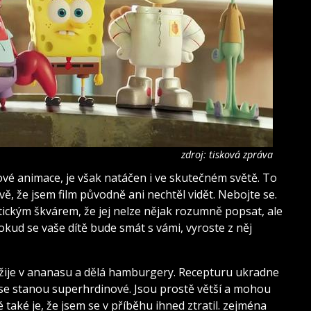
zdroj: tisková zpráva
čové animace, je však natáčen i ve skutečném světě. To
ě, že jsem film původně ani nechtěl vidět. Nebojte se.
tickým škvárem, že jej nelze nějak rozumně popsat, ale
. Pokud se vaše dítě bude smát s vámi, vyroste z něj
 žije v ananasu a dělá hamburgery. Recepturu ukradne
 se stanou superhrdinové. Jsou prostě větší a mohou
 také je, že jsem se v příběhu ihned ztratil. zejména