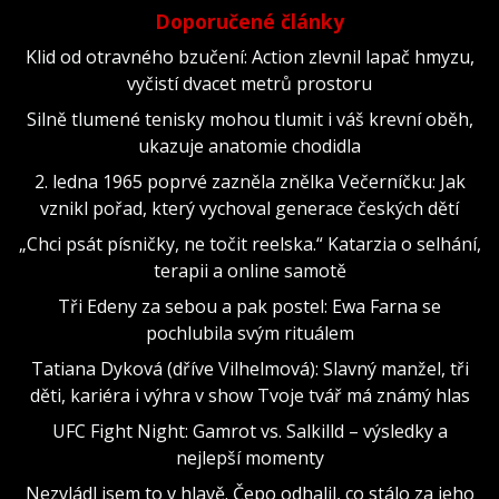
Doporučené články
Klid od otravného bzučení: Action zlevnil lapač hmyzu,
vyčistí dvacet metrů prostoru
Silně tlumené tenisky mohou tlumit i váš krevní oběh,
ukazuje anatomie chodidla
2. ledna 1965 poprvé zazněla znělka Večerníčku: Jak
vznikl pořad, který vychoval generace českých dětí
„Chci psát písničky, ne točit reelska.“ Katarzia o selhání,
terapii a online samotě
Tři Edeny za sebou a pak postel: Ewa Farna se
pochlubila svým rituálem
Tatiana Dyková (dříve Vilhelmová): Slavný manžel, tři
děti, kariéra i výhra v show Tvoje tvář má známý hlas
UFC Fight Night: Gamrot vs. Salkilld – výsledky a
nejlepší momenty
Nezvládl jsem to v hlavě. Čepo odhalil, co stálo za jeho