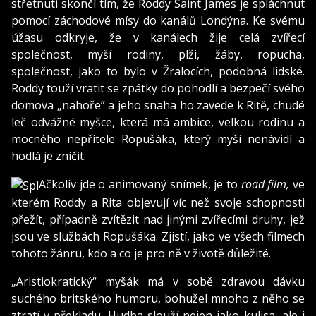
střetnuti skončí tím, že Roddy Saint James je spláchnut
pomocí záchodové mísy do kanálů Londýna. Ke svému
úžasu odkryje, že v kanálech žije celá zvířecí
společnost, myší rodiny, plži, žáby, ropucha,
společnost, jako to bylo v Žralocích, podobná lidské.
Roddy touží vratit se zpátky do pohodlí a bezpečí svého
domova „nahoře” a jeho snaha ho zavede k Ritě, chudé
leč odvážné myšce, která má ambice, velkou rodinu a
mocného nepřítele Ropušáka, který myši nenávidí a
hodlá je zničit.
Ačkoliv jde o animovaný snímek, je to
road film,
ve
kterém Roddy a Rita objevují víc než svoje schopnosti
přežít, případně zvítězit nad jinými zvířecími druhy, jež
jsou ve službách Ropušáka. Zjistí, jako ve všech filmech
tohoto žánru, kdo a co je pro ně v životě důležité.
„Aristiokratický“ myšák má v sobě zdravou dávku
suchého britského humoru, bohužel mnoho z něho se
ztratí v překladu. Hudba slouží nejen jako kulisa, ale i