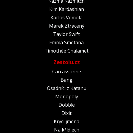
Kazma Kazmitch
Kim Kardashian
Karlos Vémola
Marek Ztracený
Taylor Swift
Emma Smetana
Timothée Chalamet
Zestolu.cz
Carcassonne
Bang
Osadníci z Katanu
Monopoly
Dobble
Dixit
Krycí jména
Na křídlech