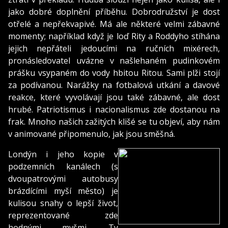
jako dobré doplnění příběhu. Dobrodružství je dost
otřelé a nepřekvapivé. Má ale některé velmi zábavné
momenty; například když je loď Rity a Roddyho stíhána
jejich nepřáteli jedoucími na ručních mixérech,
pronásledovatel uvázne v našlehaném pudinkovém
prášku vsypaném do vody hbitou Ritou. Sami plži stojí
za podívanou. Narážky na fotbalová utkání a davové
reakce, které vyvolávají jsou také zábavné, ale dost
hrubé. Patriotismus i nacionalismus zde dostanou na
frak. Mnoho našich zažitých klišé se tu objeví, aby nám
v animované připomenulo, jak jsou směšná.
Londýn i jeho kopie v
podzemních kanálech (s
dvoupatrovými autobusy
brázdícími myší město) je
kulisou snahy o lepší život,
reprezentované zde
hodnými myšmi. Ty