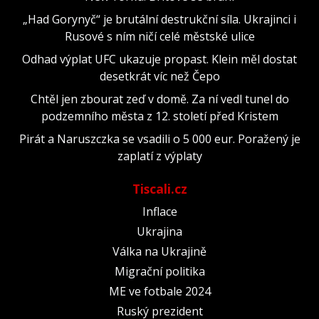
„Had Gorynyč“ je brutální destrukční síla. Ukrajinci i
Rusové s ním ničí celé městské ulice
Odhad výplat UFC ukazuje propast. Klein měl dostat
desetkrát víc než Čepo
Chtěl jen zbourat zeď v domě. Za ní vedl tunel do
podzemního města z 12. století před Kristem
Pirát a Naruszczka se vsadili o 5 000 eur. Poražený je
zaplatí z výplaty
Tiscali.cz
Inflace
Ukrajina
Válka na Ukrajině
Migrační politika
ME ve fotbale 2024
Ruský prezident