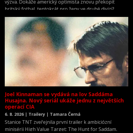
výzva. Dokáže americký optimista znovu překopit
britský fotbal, tentokrát pro ženy ve druhé divizi?
Joel Kinnaman se vydává na lov Saddáma
Husajna. Nový seriál ukáže jednu z největších
operací CIA
6. 8. 2026 | Trailery | Tamara Černá
Stanice TNT zveřejnila první trailer k ambiciózní
minisérii High Value Target: The Hunt for Saddam,