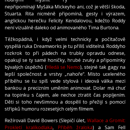
nepřipomínají Myšáka Mickeyho ani, což je větší škoda,
Stuarta. Rita nicméně připomíná, gesty i výrazem,
anglickou herečku Felicity Kendalovou, kdežto Roddy
není vizuálně daleko od animovaného Tima Burtona.
Těžkopádná, i když velmi technicky a počítačově
vyspělá ruka Dreamworks je tu příliš viditelná. Roddyho
rozkrok to při pádech na trubky opravdu odnese,
opakují se ty samé honičky, hrubé zvuky a připomínky
bývalých úspěchů (
Hledá se Nemo
), stejné tak gagy na
lepší společnost a vrstvy „nahoře“. Místo uceleného
příběhu se tu spíš vede stylová i ideová válka mezi
bankou a precizním uměním animovat. Dolar má chuť
na topinku s čajem, ale nechce ztratit čas popíjením.
Děti si toho nevšimnou a dospělí to přežijí s pomocí
střípků humoru rozesetých celým filmem.
Režírovali David Bowers (Slepičí úlet,
Wallace a Gromit:
Prokletí kralíkodlaka
,
Přiběh žraloka
) a Sam Fell