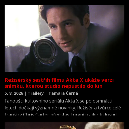
která se vrací k jednomu z nejvýznamnějších okamžiků
novodobých dějin.
Režisérský sestřih filmu Akta X ukáže verzi
snímku, kterou studio nepustilo do kin
5. 8. 2026 | Trailery | Tamara Černá
Fanoušci kultovního seriálu Akta X se po osmnácti
letech dočkají významné novinky. Režisér a tvůrce celé
franšízy Chris Carter představil první trailer k dosud
neviděné režisérské verzi filmu Akta X: Chci uvěřit.