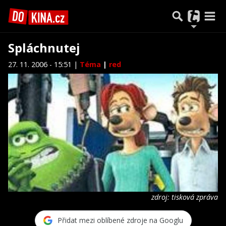
Spláchnutej
27. 11. 2006 - 15:51 |
Téma
|
red
zdroj: tisková zpráva
Přidat mezi oblíbené zdroje na Googlu