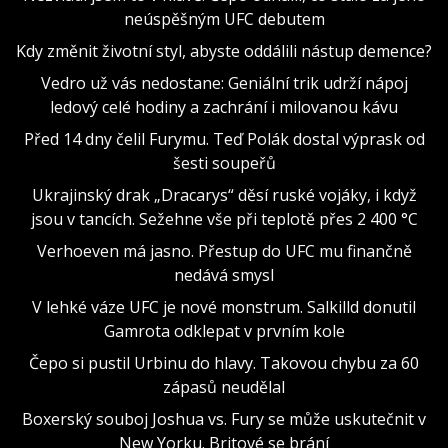
neúspěšným UFC debutem
Kdy změnit životní styl, abyste oddálili nástup demence?
Vedro už vás nedostane: Geniální trik udrží nápoj
ledový celé hodiny a zachrání i milovanou kávu
Před 14 dny čelil Furymu. Teď Polák dostal výprask od
šesti soupeřů
Ukrajinský drak „Dracarys“ děsí ruské vojáky, i když
jsou v tancích. Sežehne vše při teplotě přes 2 400 °C
Verhoeven má jasno. Přestup do UFC mu finančně
nedává smysl
V lehké váze UFC je nové monstrum. Salkilld donutil
Gamrota odklepat v prvním kole
Čepo si pustil Urbinu do hlavy. Takovou chybu za 60
zápasů neudělal
Boxerský souboj Joshua vs. Fury se může uskutečnit v
New Yorku. Britové se brání