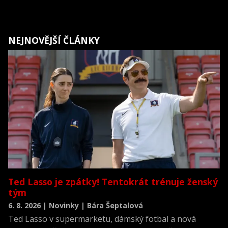
NEJNOVĚJŠÍ ČLÁNKY
Ted Lasso je zpátky! Tentokrát trénuje ženský
tým
6. 8. 2026 | Novinky | Bára Šeptalová
Ted Lasso v supermarketu, dámský fotbal a nová