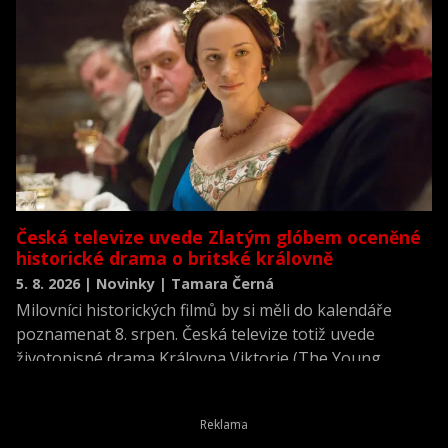
Česká televize uvede Zlatým glóbem oceněné
historické drama o britské královně
5. 8. 2026 | Novinky | Tamara Černá
Milovníci historických filmů by si měli do kalendáře
poznamenat 8. srpen. Česká televize totiž uvede
životopisné drama Královna Viktorie (The Young
Victoria) z roku 2009.