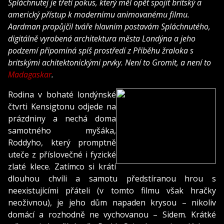
Spláchnutej je třetí pokus, který měl opět spojit britský a
americký přístup k modernímu animovanému filmu.
Aardman propůjčil tváře hlavním postavám Spláchnutého,
digitálně vyrobená architektura města Londýna a jeho
podzemí připomíná spíš prostředí z Příběhu žraloka s
britskými achitektonickými prvky. Není to Gromit, a není to
Madagaskar
.
Rodina v bohaté londýnské
čtvrti Kensigtonu odjede na
prázdniny a nechá doma
samotného myšáka,
Roddyho, který promptně
uteče z příslovečné i fyzické
zlaté klece. Zatímco si krátí
dlouhou chvíli a samotu předstíranou hrou s
neexistujícími přáteli (v tomto filmu však hračky
neoživnou), je jeho dům napaden krysou – nikoliv
domácí a rozhodně ne vychovanou – Sidem. Krátké