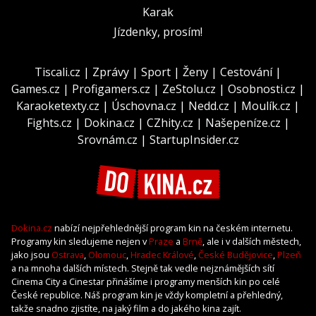
Karak
Jízdenky, prosím!
Tiscali.cz
|
Zprávy
|
Sport
|
Ženy
|
Cestování
|
Games.cz
|
Profigamers.cz
|
ZeStolu.cz
|
Osobnosti.cz
|
Karaoketexty.cz
|
Úschovna.cz
|
Nedd.cz
|
Moulík.cz
|
Fights.cz
|
Dokina.cz
|
CZhity.cz
|
Našepeníze.cz
|
Srovnám.cz
|
StartupInsider.cz
Dokina.cz
nabízí nejpřehlednější program kin na českém internetu.
Programy kin sledujeme nejen v
Praze
a
Brně
, ale i v dalších městech,
jako jsou
Ostrava
,
Olomouc
,
Hradec Králové
,
České Budějovice
,
Plzeň
a na mnoha dalších místech. Stejně tak vedle nejznámějších sítí
Cinema City a Cinestar přinášíme i programy menších kin po celé
České republice. Náš program kin je vždy kompletní a přehledný,
takže snadno zjistíte, na jaký film a do jakého kina zajít.