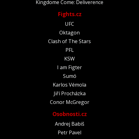
Kingdome Come: Deliverence
Fights.cz
UFC
Oktagon
Clash of The Stars
PFL
KSW
I am Figter
Sumó
Karlos Vémola
Jiří Procházka
Conor McGregor
Osobnosti.cz
Andrej Babiš
Petr Pavel