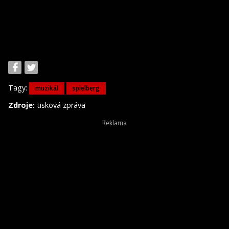
Tagy:
muzikál
spielberg
Zdroje:
tisková zpráva