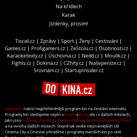
Na křídlech
Karak
Jízdenky, prosím!
Tiscali.cz
|
Zprávy
|
Sport
|
Ženy
|
Cestování
|
Games.cz
|
Profigamers.cz
|
ZeStolu.cz
|
Osobnosti.cz
|
Karaoketexty.cz
|
Úschovna.cz
|
Nedd.cz
|
Moulík.cz
|
Fights.cz
|
Dokina.cz
|
CZhity.cz
|
Našepeníze.cz
|
Srovnám.cz
|
StartupInsider.cz
Dokina.cz
nabízí nejpřehlednější program kin na českém internetu.
Programy kin sledujeme nejen v
Praze
a
Brně
, ale i v dalších městech,
jako jsou
Ostrava
,
Olomouc
,
Hradec Králové
,
České Budějovice
,
Plzeň
a na mnoha dalších místech. Stejně tak vedle nejznámějších sítí
Cinema City a Cinestar přinášíme i programy menších kin po celé