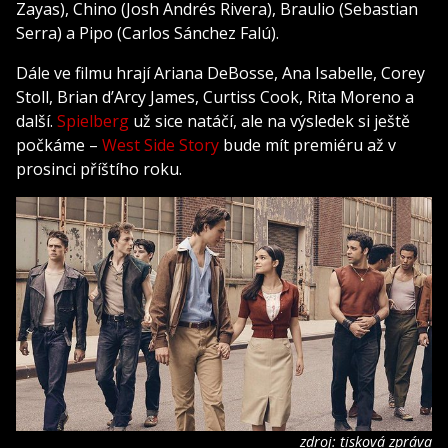
Zayas), Chino (Josh Andrés Rivera), Braulio (Sebastian
Serra) a Pipo (Carlos Sánchez Falú).
Dále ve filmu hrají Ariana DeBosse, Ana Isabelle, Corey
Stoll, Brian d’Arcy James, Curtiss Cook, Rita Moreno a
další.
Spielberg
už sice natáčí, ale na výsledek si ještě
počkáme –
West Side Story
bude mít premiéru až v
prosinci příštího roku.
zdroj: tisková zpráva