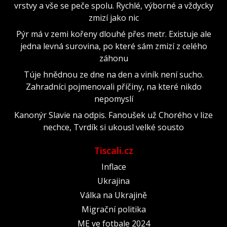
vrstvy a vše se peče spolu. Rychlé, výborné a vždycky
zmizí jako nic
Pýr má v zemi kořeny dlouhé přes metr. Existuje ale
jedna levná surovina, po které sám zmizí z celého
záhonu
Túje hnědnou ze dne na den a viník není sucho.
Zahradníci pojmenovali příčiny, na které nikdo
nepomyslí
Kanonýr Slavie na odpis. Fanoušek už Chorého v lize
nechce, Tvrdík si ukousl velké sousto
Tiscali.cz
Inflace
Ukrajina
Válka na Ukrajině
Migrační politika
ME ve fotbale 2024