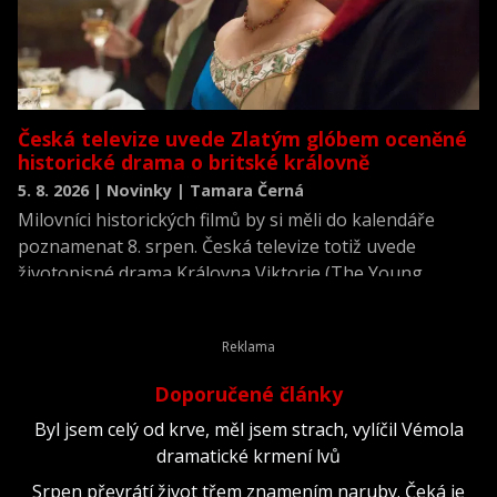
Česká televize uvede Zlatým glóbem oceněné
historické drama o britské královně
5. 8. 2026 | Novinky | Tamara Černá
Milovníci historických filmů by si měli do kalendáře
poznamenat 8. srpen. Česká televize totiž uvede
životopisné drama Královna Viktorie (The Young
Victoria) z roku 2009.
Doporučené články
Byl jsem celý od krve, měl jsem strach, vylíčil Vémola
dramatické krmení lvů
Srpen převrátí život třem znamením naruby. Čeká je