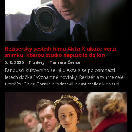
Režisérský sestřih filmu Akta X ukáže verzi
snímku, kterou studio nepustilo do kin
5. 8. 2026 | Trailery | Tamara Černá
Fanoušci kultovního seriálu Akta X se po osmnácti
letech dočkají významné novinky. Režisér a tvůrce celé
franšízy Chris Carter představil první trailer k dosud
neviděné režisérské verzi filmu Akta X: Chci uvěřit.