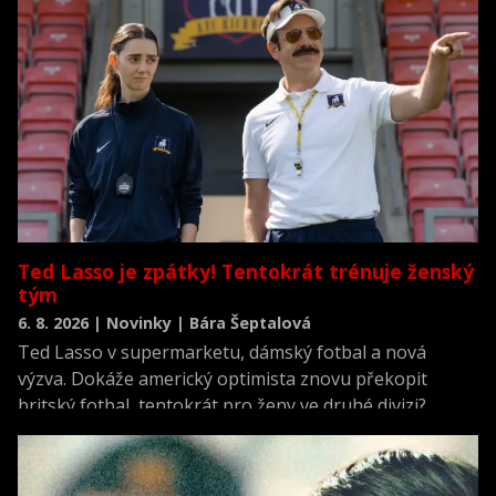
Ted Lasso je zpátky! Tentokrát trénuje ženský
tým
6. 8. 2026 | Novinky | Bára Šeptalová
Ted Lasso v supermarketu, dámský fotbal a nová
výzva. Dokáže americký optimista znovu překopit
britský fotbal, tentokrát pro ženy ve druhé divizi?