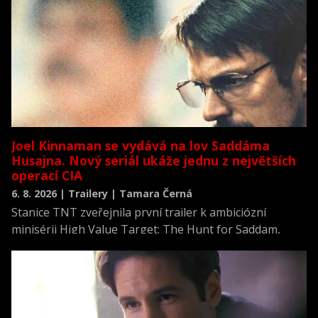
Joel Kinnaman se vydává na lov Saddáma
Husajna. Nový seriál ukáže jednu z největších
operací CIA
6. 8. 2026 | Trailery | Tamara Černá
Stanice TNT zveřejnila první trailer k ambiciózní
minisérii High Value Target: The Hunt for Saddam,
která se vrací k jednomu z nejvýznamnějších okamžiků
novodobých dějin.