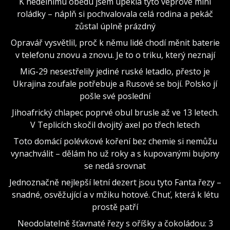
K nedělnímu obědu jsem upekla tyto vepřové mini
roládky – náplň si pochvalovala celá rodina a pekáč
zůstal úplně prázdný
Opravář vysvětlil, proč k němu lidé chodí měnit baterie
v telefonu znovu a znovu. Je to o triku, který neznají
MiG-29 nesestřelily jediné ruské letadlo, přesto je
Ukrajina zoufale potřebuje a Rusové se bojí. Polsko jí
pošle své poslední
Jihoafrický chlapec poprvé obul brusle až ve 13 letech.
V Teplicích skočil dvojitý axel po třech letech
Toto domácí polévkové koření bez chemie si nemůžu
vynachválit – dělám ho už roky a s kupovanými bujony
se nedá srovnat
Jednoznačně nejlepší letní dezert jsou tyto Fanta řezy –
snadné, osvěžující a v mžiku hotové. Chuť, která k létu
prostě patří
Neodolatelně šťavnaté řezy s oříšky a čokoládou: 3