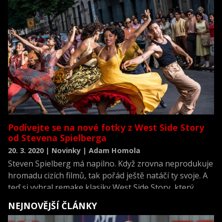
Podívejte se na nové fotky z West Side Story
od Stevena Spielberga
20. 3. 2020 | Novinky | Adam Homola
Steven Spielberg má napilno. Když zrovna neprodukuje
hromadu cizích filmů, tak pořád ještě natáčí ty svoje. A
teď si vybral remake klasiky West Side Story, který
zrovna dokončuje.
NEJNOVĚJŠÍ ČLÁNKY