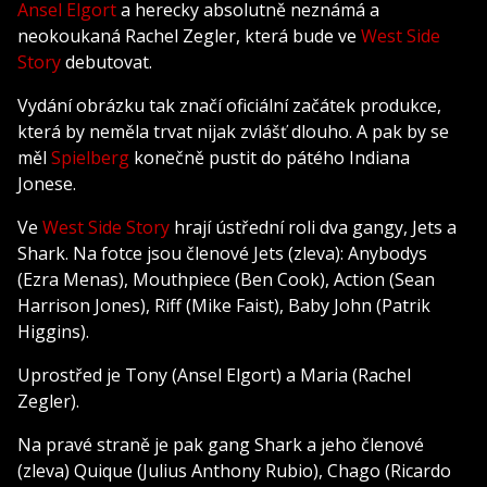
Ansel Elgort
a herecky absolutně neznámá a
neokoukaná Rachel Zegler, která bude ve
West Side
Story
debutovat.
Vydání obrázku tak značí oficiální začátek produkce,
která by neměla trvat nijak zvlášť dlouho. A pak by se
měl
Spielberg
konečně pustit do pátého Indiana
Jonese.
Ve
West Side Story
hrají ústřední roli dva gangy, Jets a
Shark. Na fotce jsou členové Jets (zleva): Anybodys
(Ezra Menas), Mouthpiece (Ben Cook), Action (Sean
Harrison Jones), Riff (Mike Faist), Baby John (Patrik
Higgins).
Uprostřed je Tony (Ansel Elgort) a Maria (Rachel
Zegler).
Na pravé straně je pak gang Shark a jeho členové
(zleva) Quique (Julius Anthony Rubio), Chago (Ricardo