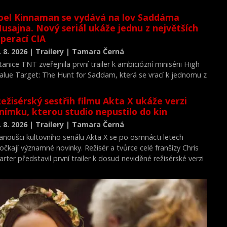
oel Kinnaman se vydává na lov Saddáma
usajna. Nový seriál ukáže jednu z největších
perací CIA
. 8. 2026 | Trailery | Tamara Černá
tanice TNT zveřejnila první trailer k ambiciózní minisérii High
alue Target: The Hunt for Saddam, která se vrací k jednomu z
ejvýznamnějších okamžiků novodobých dějin.
ežisérský sestřih filmu Akta X ukáže verzi
nímku, kterou studio nepustilo do kin
. 8. 2026 | Trailery | Tamara Černá
anoušci kultovního seriálu Akta X se po osmnácti letech
očkají významné novinky. Režisér a tvůrce celé franšízy Chris
arter představil první trailer k dosud neviděné režisérské verzi
ilmu Akta X: Chci uvěřit.