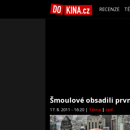
RECENZE
T
Šmoulové obsadili prvn
17. 8. 2011 - 16:20 |
Téma
|
red