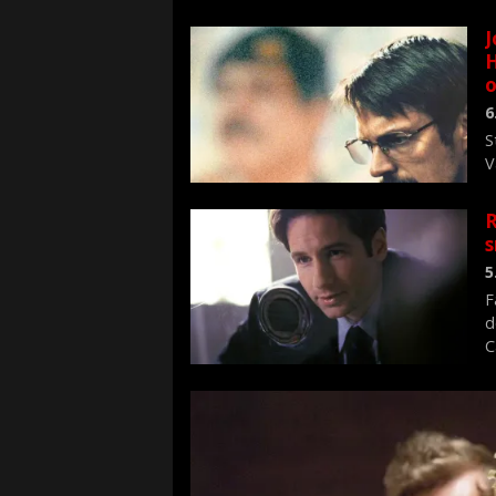
J
H
o
6
S
V
n
R
s
5
F
d
C
f