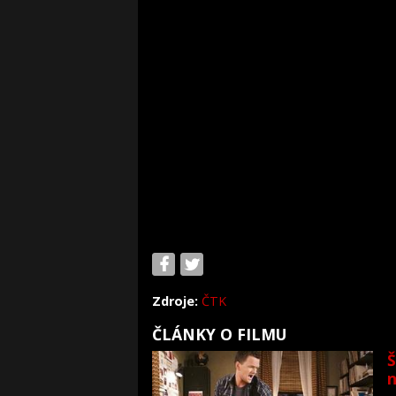
Zdroje:
ČTK
ČLÁNKY O FILMU
Š
n