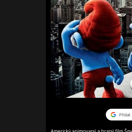
Přidat
Americký animovaný a hraný film Šm