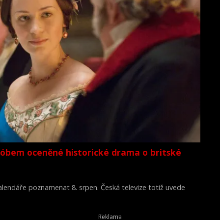
lóbem oceněné historické drama o britské
 kalendáře poznamenat 8. srpen. Česká televize totiž uvede
Young Victoria) z roku 2009.