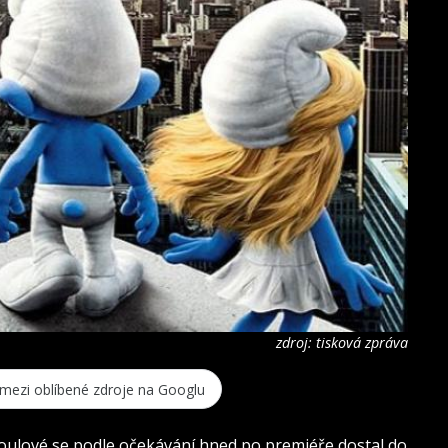
zdroj: tisková zpráva
 mezi oblíbené zdroje na Googlu
oulové se podle očekávání hned po premiéře dostal do