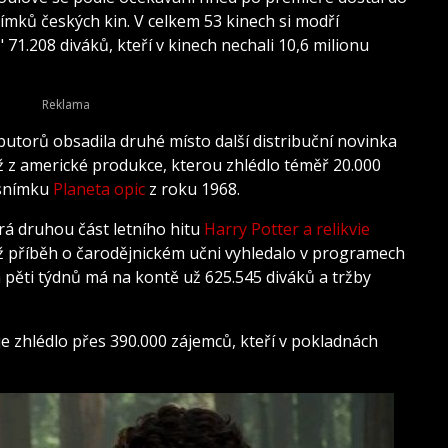
ímků českých kin. V celkem 53 kinech si modří
i" 71.208 diváků, kteří v kinech nechali 10,6 milionu
ibutorů obsadila druhé místo další distribuční novinka
ž z americké produkce, kterou zhlédlo téměř 20.000
 snímku
Planeta opic
z roku 1968.
erá druhou část letního hitu
Harry Potter a relikvie
yž příběh o čarodějnickém učni vyhledalo v programech
m pěti týdnů má na kontě už 625.545 diváků a tržby
e zhlédlo přes 390.000 zájemců, kteří v pokladnách