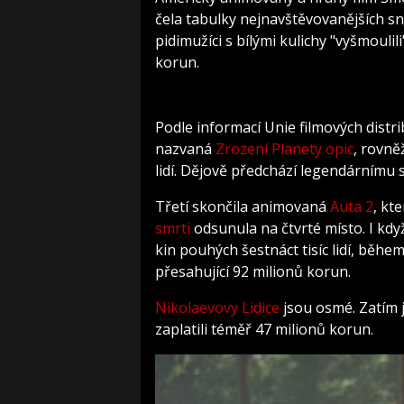
čela tabulky nejnavštěvovanějších sn
pidimužíci s bílými kulichy "vyšmoulil
korun.
Podle informací Unie filmových distr
nazvaná
Zrození Planety opic
, rovně
lidí. Dějově předchází legendárnímu
Třetí skončila animovaná
Auta 2
, kt
smrti
odsunula na čtvrté místo. I kd
kin pouhých šestnáct tisíc lidí, běhe
přesahující 92 milionů korun.
Nikolaevovy
Lidice
jsou osmé. Zatím j
zaplatili téměř 47 milionů korun.