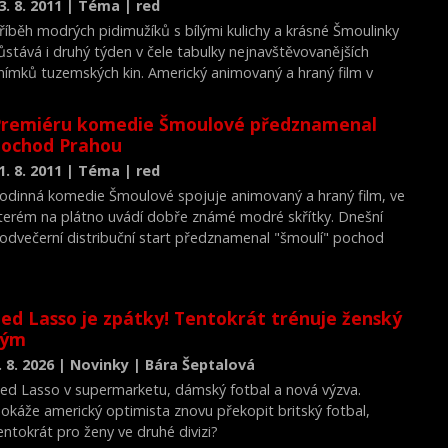
3. 8. 2011 | Téma | red
říběh modrých pidimužíků s bílými kulichy a krásné Šmoulinky
ůstává i druhý týden v čele tabulky nejnavštěvovanějších
nímků tuzemských kin. Americký animovaný a hraný film v
elkem 53 kinech už "vyšmoulil" přes 24 milionů korun od více
ež 167.000 diváků.
Premiéru komedie Šmoulové předznamenal
pochod Prahou
1. 8. 2011 | Téma | red
odinná komedie Šmoulové spojuje animovaný a hraný film, ve
terém na plátno uvádí dobře známé modré skřítky. Dnešní
odvečerní distribuční start předznamenal "šmoulí" pochod
entrem Prahy, který se odpoledne vydal ze Staroměstského
áměstí přes Karlův most a Kampu do smíchovského multikina
ineStar Anděl, kde byla připravena tři premiérová představení.
ed Lasso je zpátky! Tentokrát trénuje ženský
tým
. 8. 2026 | Novinky | Bára Šeptalová
ed Lasso v supermarketu, dámský fotbal a nová výzva.
okáže americký optimista znovu překopit britský fotbal,
entokrát pro ženy ve druhé divizi?