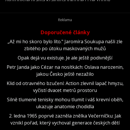
životopisné drama Královna Viktorie (The Young
Victoria) z roku 2009.
Doporučené články
„Až mi ho skoro bylo líto." Jaromíra Soukupa našli zle
zbitého po útoku maskovaných mužů
Opak dejá vu existuje. Je ale ještě podivnější
Petr Janda jako Cézar na nosítkách: Oslava narozenin,
jakou Česko ještě nezažilo
Klid od otravného bzučení: Action zlevnil lapač hmyzu,
vyčistí dvacet metrů prostoru
Silně tlumené tenisky mohou tlumit i váš krevní oběh,
ukazuje anatomie chodidla
2. ledna 1965 poprvé zazněla znělka Večerníčku: Jak
vznikl pořad, který vychoval generace českých dětí