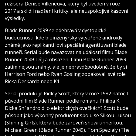
režiséra Denise Villeneuva, který byl uveden v roce
2017 a sklidil nadšení kritiky, ale neuspokojivé kasovní
výsledky.
Blade Runner 2099 se odehrává v dystopické
budoucnosti, kde bioinženýrsky vytvořené androidy
známé jako replikanti loví speciální agenti zvaní blade
runneři. Seriál bude navazovat na události filmu Blade
Runner 2049. Děj a obsazení filmu Blade Runner 2099
zatím nejsou známy, ale je nepravděpodobné, že by si
Harrison Ford nebo Ryan Gosling zopakovali své role
Ricka Deckarda nebo K1.
Seriál produkuje Ridley Scott, který v roce 1982 natočil
původní film Blade Runner podle románu Philipa K.
Dicka Sní androidi o elektrických ovečkách? Scott bude
působit jako výkonný producent spolu se Silkou Luisou
(Shining Girls), která bude zároveň showrunnerkou.
Michael Green (Blade Runner 2049), Tom Spezialy (The