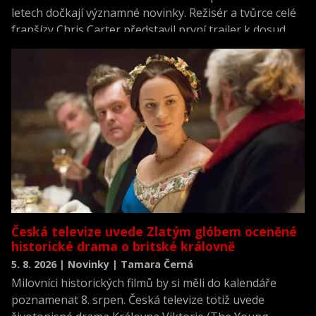
letech dočkají významné novinky. Režisér a tvůrce celé
franšízy Chris Carter představil první trailer k dosud
neviděné režisérské verzi filmu Akta X: Chci uvěřit.
Česká televize uvede Zlatým glóbem oceněné
historické drama o britské královně
5. 8. 2026 | Novinky | Tamara Černá
Milovníci historických filmů by si měli do kalendáře
poznamenat 8. srpen. Česká televize totiž uvede