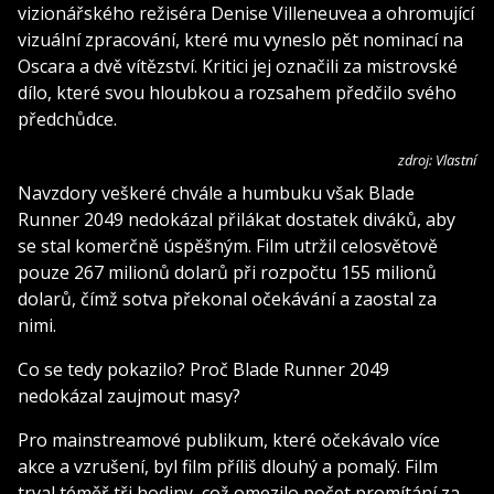
vizionářského režiséra Denise Villeneuvea a ohromující
vizuální zpracování, které mu vyneslo pět nominací na
Oscara a dvě vítězství. Kritici jej označili za mistrovské
dílo, které svou hloubkou a rozsahem předčilo svého
předchůdce.
zdroj: Vlastní
Navzdory veškeré chvále a humbuku však Blade
Runner 2049 nedokázal přilákat dostatek diváků, aby
se stal komerčně úspěšným. Film utržil celosvětově
pouze 267 milionů dolarů při rozpočtu 155 milionů
dolarů, čímž sotva překonal očekávání a zaostal za
nimi.
Co se tedy pokazilo? Proč Blade Runner 2049
nedokázal zaujmout masy?
Pro mainstreamové publikum, které očekávalo více
akce a vzrušení, byl film příliš dlouhý a pomalý. Film
trval téměř tři hodiny, což omezilo počet promítání za