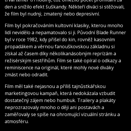
den a snížilo efekt šuškandy. Někteří diváci si stěžovali,
že film byl nudný, zmatený nebo depresivní.
Film byl pokračováním kultovní klasiky, kterou mnoho
lidí nevidělo a nepamatovalo si ji. Původní Blade Runner
byl v roce 1982, kdy přišel do kin, rovněž kasovním
propadákem a věrnou fanouškovskou základnu si
získal až časem díky několikanásobným reprízám a
režisérským sestřihům. Film se také opíral o odkazy a
reminiscence na originál, které mohly nové diváky
zmást nebo odradit.
Film měl také nejasnou a příliš tajnůstkářskou
marketingovou kampaň, která nedokázala vzbudit
dostatečný zájem nebo humbuk. Trailery a plakáty
neprozrazovaly mnoho o ději ani postavách a
zaměřovaly se spíše na ohromující vizuální stránku a
atmosféru.