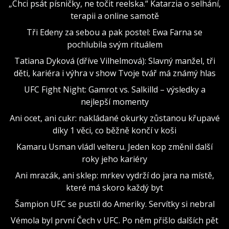
„Chci psát písničky, ne točit reelska.“ Katarzia o selhání,
terapii a online samotě
Tři Edeny za sebou a pak postel: Ewa Farna se
pochlubila svým rituálem
Tatiana Dyková (dříve Vilhelmová): Slavný manžel, tři
děti, kariéra i výhra v show Tvoje tvář má známý hlas
UFC Fight Night: Gamrot vs. Salkilld – výsledky a
nejlepší momenty
Ani ocet, ani cukr: nakládané okurky zůstanou křupavé
díky 1 věci, co běžně končí v koši
Kamaru Usman vládl velteru. Jeden kop změnil další
roky jeho kariéry
Ani mrazák, ani sklep: mrkev vydrží do jara na místě,
které má skoro každý byt
Šampion UFC se pustil do Ameriky. Servítky si nebral
Vémola byl první Čech v UFC. Po něm přišlo dalších pět