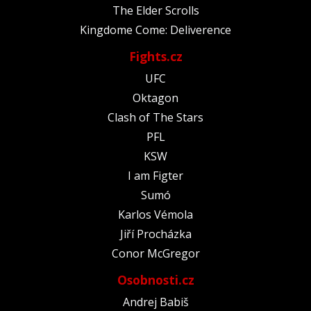
The Elder Scrolls
Kingdome Come: Deliverence
Fights.cz
UFC
Oktagon
Clash of The Stars
PFL
KSW
I am Figter
Sumó
Karlos Vémola
Jiří Procházka
Conor McGregor
Osobnosti.cz
Andrej Babiš