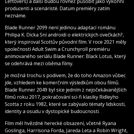
Leftovers) a další budou rovněž působit jako výkonní
producenti a scenáristé. Datum premiéry zatím
neznáme.
Blade Runner 2099 není jedinou adaptací románu
Philipa K. Dicka Sní androidi o elektrických ovečkách?,
který inspiroval Scottův původní film. V roce 2021 měly
společnosti Adult Swim a Crunchyroll premiéru
animovaného seriálu Blade Runner: Black Lotus, který
se odehrává mezi oběma filmy.
Je možná trochu s podivem, že do toho Amazon vůbec
jde, vzhledem ke komerčním výsledkům obou filmů.
Blade Runner 2049 byl sice jedním z nejočekávanějších
filmů roku 2017, pokračování sci-fi klasiky Ridleyho
Scotta z roku 1982, které se zabývalo tématy lidskosti,
identity a osudu v dystopické budoucnosti.
Film měl hvězdné herecké obsazení, včetně Ryana
Goslinga, Harrisona Forda, Jareda Leta a Robin Wright,