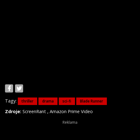
Tagy:
thriller
drama
sci-fi
Blade Runner
,
Zdroje:
ScreenRant
Amazon Prime Video