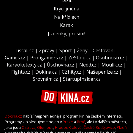
Dixit
Krycí jména
Na křídlech
Karak
Jízdenky, prosím!
Tiscali.cz
|
Zprávy
|
Sport
|
Ženy
|
Cestování
|
Games.cz
|
Profigamers.cz
|
ZeStolu.cz
|
Osobnosti.cz
|
Karaoketexty.cz
|
Úschovna.cz
|
Nedd.cz
|
Moulík.cz
|
Fights.cz
|
Dokina.cz
|
CZhity.cz
|
Našepeníze.cz
|
Srovnám.cz
|
StartupInsider.cz
Dokina.cz
nabízí nejpřehlednější program kin na českém internetu.
Programy kin sledujeme nejen v
Praze
a
Brně
, ale i v dalších městech,
jako jsou
Ostrava
,
Olomouc
,
Hradec Králové
,
České Budějovice
,
Plzeň