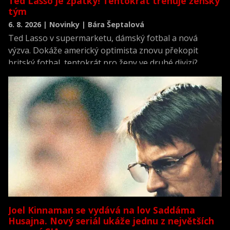
Ted Lasso je zpátky! Tentokrát trénuje ženský
tým
6. 8. 2026 | Novinky | Bára Šeptalová
Ted Lasso v supermarketu, dámský fotbal a nová
výzva. Dokáže americký optimista znovu překopit
britský fotbal, tentokrát pro ženy ve druhé divizi?
Joel Kinnaman se vydává na lov Saddáma
Husajna. Nový seriál ukáže jednu z největších