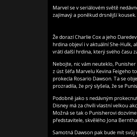
Marvel se v seriálovém světě nedávno
zajímavý a poněkud drsnější kousek.
Že dorazí Charlie Cox a jeho Daredevi
hrdina objeví i v aktuální She-Hulk, 
vrátí další hrdina, který svého času zá
Nebojte, nic vám neuteklo, Punisher
z úst šéfa Marvelu Kevina Feigeho t
prokecla Rosario Dawson. Ta se obje
prozradila, že prý slyšela, že se Punis
Podobně jako s nedávným prokecnutím
Disney má za chvíli vlastní velkou ak
Možná se tak o Punisherovi dozvíme 
představitele, skvělého Jona Berntha
Samotná Dawson pak bude mít svůj vla