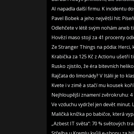
AI napadla další firmu. K incidentu d
Pavel Bobek a jeho největší hit: Pí
Odlehčete v létě svým nohám aneb t
Hovězí maso stojí za 41 procenty odl
Ze Stranger Things na pódia: Herci, 
Krabička za 125 Kč z Actionu ušetří t
Rusko zjistilo, že éra bitevních heliko
Rajčata do limonády? V Itálii je to kla
Kvete i v zimě a stačí mu kousek koř
Nejhloupější znamení zvěrokruhu: 4 h
Ve vzduchu vydržel jen devět minut. 
Maličká knížka po babičce, která vyp
„Azbest IT světa“: 70 % světových t
Střelba u Kremlu kvůli e-shopu za bil