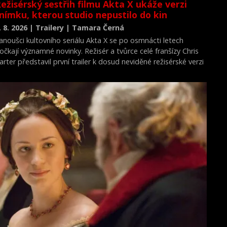
ežisérský sestřih filmu Akta X ukáže verzi
nímku, kterou studio nepustilo do kin
. 8. 2026 | Trailery | Tamara Černá
anoušci kultovního seriálu Akta X se po osmnácti letech
očkají významné novinky. Režisér a tvůrce celé franšízy Chris
arter představil první trailer k dosud neviděné režisérské verzi
ilmu Akta X: Chci uvěřit.