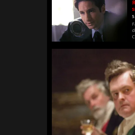
R
s
5
F
d
C
f