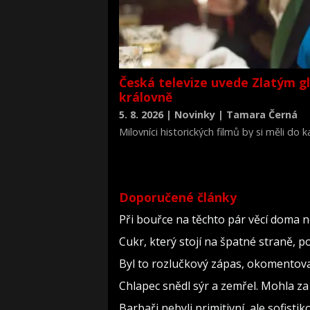
Česká televize uvede Zlatým g
královně
5. 8. 2026 | Novinky | Tamara Černá
Milovníci historických filmů by si měli do
životopisné drama Královna Viktorie (The 
Doporučené články
Při bouřce na těchto pár věcí doma 
Cukr, který stojí na špatné straně, 
Byl to rozlučkový zápas, okomento
Chlapec snědl sýr a zemřel. Mohla za
Barbaři nebyli primitivní, ale sofistiko