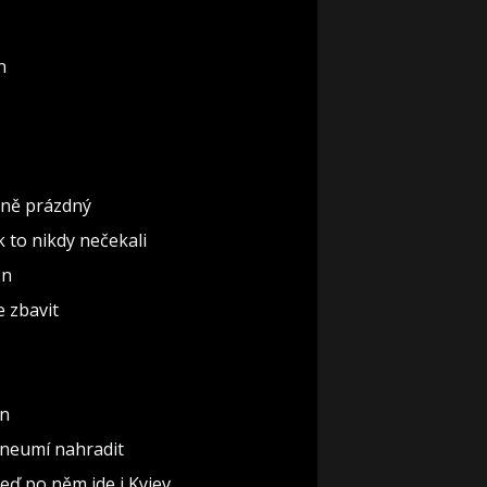
n
ěčně prázdný
ak to nikdy nečekali
ón
e zbavit
un
 neumí nahradit
teď po něm jde i Kyjev