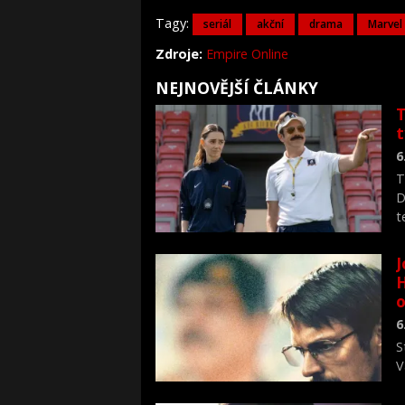
Tagy:
seriál
akční
drama
Marvel
Zdroje:
Empire Online
NEJNOVĚJŠÍ ČLÁNKY
T
6
T
D
t
J
H
o
6
S
V
n