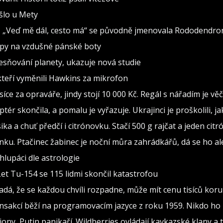
ošlo u Mety
seň „Veď mě dál, cesto má“ se původně jmenovala Rododendro
ipy na vzdušné pánské boty
esňování planety, ukazuje nová studie
kteří vyměnili Hawkins za mikrofon
isíce za opraváře, jindy stojí 10 000 Kč. Regál s nářadím je v
ptér skončila, a pomalu je vyřazuje. Ukrajinci je proškolili, j
sika a chuť předčí i citrónovku. Stačí 500 g rajčat a jeden citr
ínku. Ptačinec žabinec je noční můra zahrádkářů, dá se ho al
lupáci dle astrologie
Let Tu-154 se 115 lidmi skončil katastrofou
adá, že se každou chvíli rozpadne, může mít cenu tisíců kor
ransakcí běží na programovacím jazyce z roku 1959. Nikdo ho
iony, Putin panikaří. Wildberries ovládají kavkazské klany a 