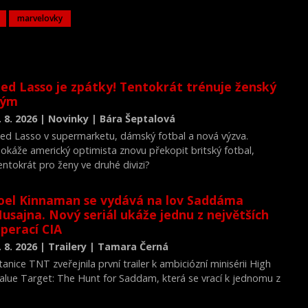
marvelovky
ed Lasso je zpátky! Tentokrát trénuje ženský
tým
. 8. 2026 | Novinky | Bára Šeptalová
ed Lasso v supermarketu, dámský fotbal a nová výzva.
okáže americký optimista znovu překopit britský fotbal,
entokrát pro ženy ve druhé divizi?
oel Kinnaman se vydává na lov Saddáma
usajna. Nový seriál ukáže jednu z největších
perací CIA
. 8. 2026 | Trailery | Tamara Černá
tanice TNT zveřejnila první trailer k ambiciózní minisérii High
alue Target: The Hunt for Saddam, která se vrací k jednomu z
ejvýznamnějších okamžiků novodobých dějin.