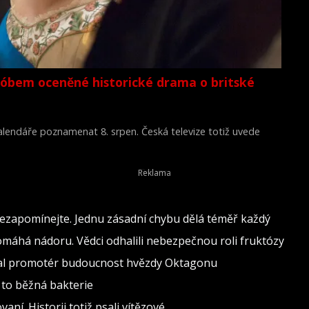
lóbem oceněné historické drama o britské
 kalendáře poznamenat 8. srpen. Česká televize totiž uvede
Young Victoria) z roku 2009.
nezapomínejte. Jednu zásadní chybu dělá téměř každý
pomáhá nádoru. Vědci odhalili nebezpečnou roli fruktózy
val promotér budoucnost hvězdy Oktagonu
 to běžná bakterie
vaní. Historii totiž psali vítězové