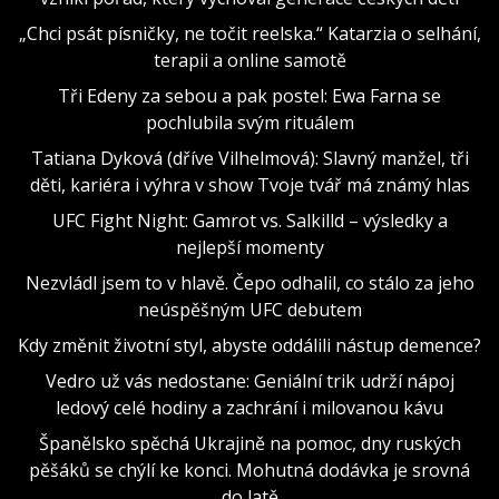
„Chci psát písničky, ne točit reelska.“ Katarzia o selhání,
terapii a online samotě
Tři Edeny za sebou a pak postel: Ewa Farna se
pochlubila svým rituálem
Tatiana Dyková (dříve Vilhelmová): Slavný manžel, tři
děti, kariéra i výhra v show Tvoje tvář má známý hlas
UFC Fight Night: Gamrot vs. Salkilld – výsledky a
nejlepší momenty
Nezvládl jsem to v hlavě. Čepo odhalil, co stálo za jeho
neúspěšným UFC debutem
Kdy změnit životní styl, abyste oddálili nástup demence?
Vedro už vás nedostane: Geniální trik udrží nápoj
ledový celé hodiny a zachrání i milovanou kávu
Španělsko spěchá Ukrajině na pomoc, dny ruských
pěšáků se chýlí ke konci. Mohutná dodávka je srovná
do latě