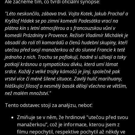
Ale začněme tím, co tvrdí oficiální synopse:
"Léto neskončilo, zábava trvá. Vojta Kotek, Jakub Prachař a
Kryštof Hádek se po zimní komedii Padesátka vrací na
plátna kin s letní atmosférou a s francouzskou vůní v
komedii Prázdniny v Provence. Režisér Vladimír Michálek je
obsadil do rolí tří kamarádů a členů hudební skupiny, kteří
utečou před svojí manažerkou až do slunné Francie k tetě
jednoho z nich. Trochu se poflakují, hodně si užívají a taky
potkají krásnou a sympatickou dívku, která umí lámat
srdce. Každý z velké trojky kámošů je jiný, společně pak
vrství více či méně šílené situace. Zavilý hulič marihuany,
hláškující filosof a nesmělý basák dělají všechno ve větším,
než malém množství."
Tento odstavec stojí za analýzu, neboť:
Zmiňuje se v něm, že hrdinové "utečou před svou
manažerkou", což je informace, kterou jsem z
filmu nepochytil, respektive pochytil až někdy ve