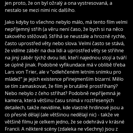
jen proto, že on byl ožralý a ona vystresovaná, a
nestalo se mezi nimi nic dalšího.
Jako kdyby to všechno nebylo málo, má tento film velmi
nepříjemný střih (a věru není časo, že bych si na něco
takového stěžoval). Stříhá se neustále a hrozně rychle,
často uprostřed věty nebo slova. Velmi často se stává,
že vidíme záběr na dva lidi a uprostřed věty se střihne
na jiný záběr týchž dvou lidí, kteří najednou stojí a tváří
se úplně jinak. Podobné vyfikundace má v oblibě třeba
Lars von Trier, ale v "odlehčeném letním snímku pro
mládež" je jejich existence přinejmenším bizarní. Mělo
se tím zamaskovat, že film je brutálně prostříhaný?
Nebo nebylo z čeho stříhat? Podobně nepříjemná je
kamera, která většinu času snímá v roztřesených
detailech, takže nevidíme, kde vlastně hrdinové jsou a
co přesně dělají (ale většinou nedělají nic) - takže ve
většině filmu je celkem jedno, že se odehrává v krásné
Francii. A některé scény (zdaleka ne všechny) jsou z