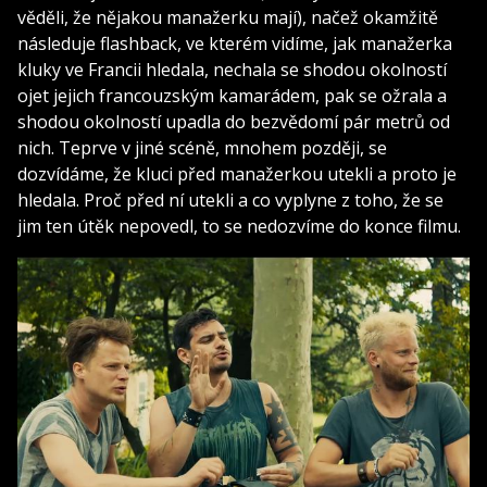
věděli, že nějakou manažerku mají), načež okamžitě
následuje flashback, ve kterém vidíme, jak manažerka
kluky ve Francii hledala, nechala se shodou okolností
ojet jejich francouzským kamarádem, pak se ožrala a
shodou okolností upadla do bezvědomí pár metrů od
nich. Teprve v jiné scéně, mnohem později, se
dozvídáme, že kluci před manažerkou utekli a proto je
hledala. Proč před ní utekli a co vyplyne z toho, že se
jim ten útěk nepovedl, to se nedozvíme do konce filmu.