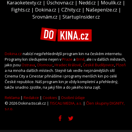
Karaoketexty.cz
|
Úschovna.cz
|
Nedd.cz
|
Moulík.cz
|
Fights.cz
|
Dokina.cz
|
CZhity.cz
|
Našepeníze.cz
|
Srovnám.cz
|
StartupInsider.cz
Dokina.cz
nabízí nejpřehlednější program kin na českém internetu.
Programy kin sledujeme nejen v
Praze
a
Brně
, ale i v dalších městech,
jako jsou
Ostrava
,
Olomouc
,
Hradec Králové
,
České Budějovice
,
Plzeň
a na mnoha dalších místech. Stejně tak vedle nejznámějších sítí
Cinema City a Cinestar přinášíme i programy menších kin po celé
České republice. Náš program kin je vždy kompletní a přehledný,
takže snadno zjistíte, na jaký film a do jakého kina zajít.
Reklama
|
Redakce
|
Cookies
|
Osobní údaje
© 2026 Dokina.tiscali.cz |
TISCALI MEDIA, a.s.
|
Člen skupiny DIGNITY,
s.r.o.