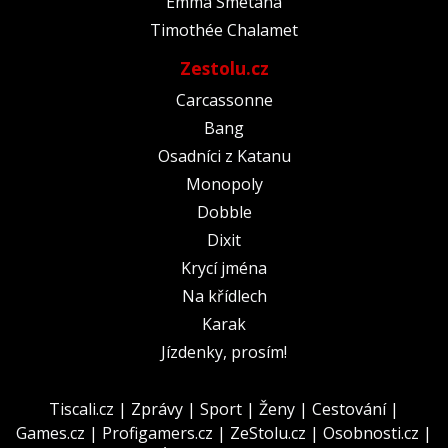
Emma Smetana
Timothée Chalamet
Zestolu.cz
Carcassonne
Bang
Osadníci z Katanu
Monopoly
Dobble
Dixit
Krycí jména
Na křídlech
Karak
Jízdenky, prosím!
Tiscali.cz
|
Zprávy
|
Sport
|
Ženy
|
Cestování
|
Games.cz
|
Profigamers.cz
|
ZeStolu.cz
|
Osobnosti.cz
|