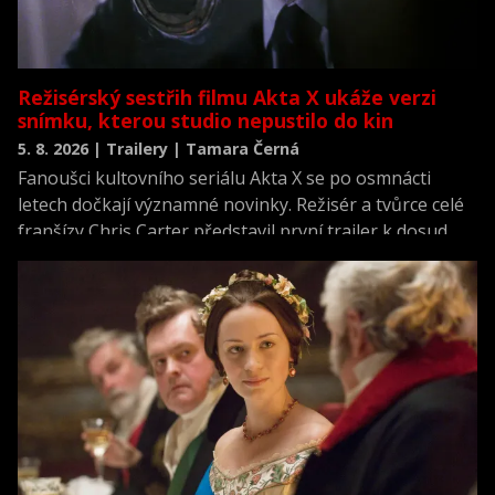
Režisérský sestřih filmu Akta X ukáže verzi
snímku, kterou studio nepustilo do kin
5. 8. 2026 | Trailery | Tamara Černá
Fanoušci kultovního seriálu Akta X se po osmnácti
letech dočkají významné novinky. Režisér a tvůrce celé
franšízy Chris Carter představil první trailer k dosud
neviděné režisérské verzi filmu Akta X: Chci uvěřit.