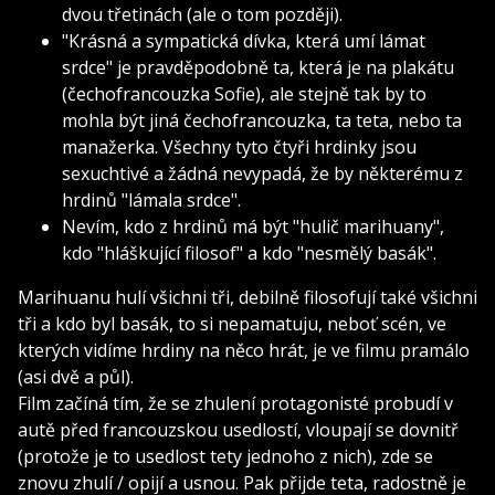
dvou třetinách (ale o tom později).
"Krásná a sympatická dívka, která umí lámat
srdce" je pravděpodobně ta, která je na plakátu
(čechofrancouzka Sofie), ale stejně tak by to
mohla být jiná čechofrancouzka, ta teta, nebo ta
manažerka. Všechny tyto čtyři hrdinky jsou
sexuchtivé a žádná nevypadá, že by některému z
hrdinů "lámala srdce".
Nevím, kdo z hrdinů má být "hulič marihuany",
kdo "hláškující filosof" a kdo "nesmělý basák".
Marihuanu hulí všichni tři, debilně filosofují také všichni
tři a kdo byl basák, to si nepamatuju, neboť scén, ve
kterých vidíme hrdiny na něco hrát, je ve filmu pramálo
(asi dvě a půl).
Film začíná tím, že se zhulení protagonisté probudí v
autě před francouzskou usedlostí, vloupají se dovnitř
(protože je to usedlost tety jednoho z nich), zde se
znovu zhulí / opijí a usnou. Pak přijde teta, radostně je