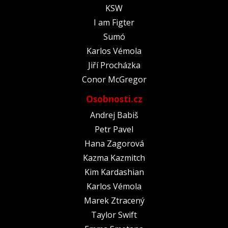
KSW
I am Figter
Sumó
Karlos Vémola
Jiří Procházka
Conor McGregor
Osobnosti.cz
Andrej Babiš
Petr Pavel
Hana Zagorová
Kazma Kazmitch
Kim Kardashian
Karlos Vémola
Marek Ztracený
Taylor Swift