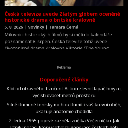
Česká televize uvede Zlatým glóbem oceněné
historické drama o britské královně
5. 8. 2026 | Novinky | Tamara Černá
Milovníci historických filmů by si měli do kalendáře
poznamenat 8. srpen. Česká televize totiž uvede
životopisné drama Královna Viktorie (The Young
Victoria) z roku 2009.
Doporučené články
Klid od otravného bzučení: Action zlevnil lapač hmyzu,
vyčistí dvacet metrů prostoru
Silně tlumené tenisky mohou tlumit i váš krevní oběh,
ukazuje anatomie chodidla
2. ledna 1965 poprvé zazněla znělka Večerníčku: Jak
vznikl pořad, který vychoval generace českých dětí