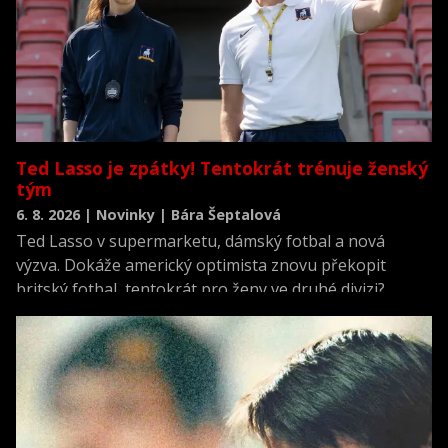
Ted Lasso je zpátky! Tentokrát trénuje ženský
tým
6. 8. 2026 | Novinky | Bára Šeptalová
Ted Lasso v supermarketu, dámský fotbal a nová
výzva. Dokáže americký optimista znovu překopit
britský fotbal, tentokrát pro ženy ve druhé divizi?