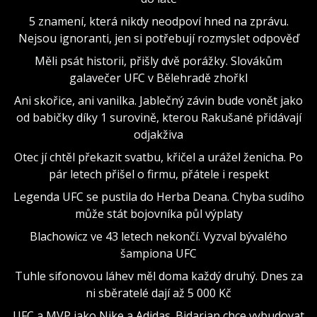
5 znamení, která nikdy neodpoví hned na zprávu.
Nejsou ignoranti, jen si potřebují rozmyslet odpověď
Měli psát historii, přišly dvě porážky. Slovákům
galavečer UFC v Bělehradě zhořkl
Ani skořice, ani vanilka. Jablečný závin bude vonět jako
od babičky díky 1 surovině, kterou Rakušané přidávají
odjakživa
Otec jí chtěl překazit svatbu, křičel a urážel ženicha. Po
pár letech přišel o firmu, přátele i respekt
Legenda UFC se pustila do Herba Deana. Chyba sudího
může stát bojovníka půl výplaty
Blachowicz ve 43 letech nekončí. Vyzval bývalého
šampiona UFC
Tuhle sifonovou láhev měl doma každý druhý. Dnes za
ni sběratelé dají až 5 000 Kč
UFC a MVP jako Nike a Adidas. Bidarian chce vybudovat