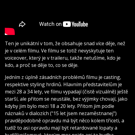
Ten je unikátní v tom, že obsahuje snad více děje, než
je v celém filmu. Ve filmu se totiž nevyskytuje ten
voiceover, který je v traileru, takže netušíme, kdo je
kdo, a proč se děje to, co se děje.
Jedním z úplně zásadních problémů filmu je casting,
respektive styling hrdinů. Hlavním představitelům je
mezi 28 a 34 lety, ve filmu vypadají (čistě vizuálně) ještě
starší, ale přitom se neustále, bez výjimky chovají, jako
kdyby jim bylo mezi 18 a 20 lety. Přitom jim podle
náznaků v dialozích ("15 let jsem nezaměstnanej")
pravděpodobně opravdu má být něco kolem třiceti, a
tudíž to asi opravdu mají být retardované lopaty a
budižkničemové, kterým moc nejde ani ta hudba.