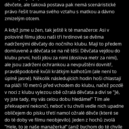
děvčete, ale taková postava pak nemá scenáristické
právo řešit trauma svého vztahu s matkou a dávno
zmizelým otcem.
A když jsme u žen, tak ještě k té manažerce: Asi v
polovině filmu jdou naši tři hrdinové se dvěma
nadrženými děvčaty do nočního klubu. Mají to předem
domluvené a děvčata se na ně těší. Děvčata vejdou do
klubu první, hoši jdou za nimi (doslova metr za nimi),
ale jsou zadrženi ochrankou a nevpuštěni dovnitř,
pravděpodobně kvůli krátkým kalhotům (ale není to
úplně jasné). Několik následujících hodin hoši chlastají
na pláži 10 metrů před vchodem do klubu, načež pozdě
v noci z klubu vylezou obě ožralá děvčata a diví se "Jé,
vy jste tady, my vás celou dobu hledáme!" Tím ale
překvapení nekončí, neboť v tu chvíli vedle nich upadne
obličejem do písku třetí namol ožralé děvče (které se
do té doby ve filmu neobjevilo). Jeden z hochů zvolá
"Hele, to je naše manažerka!" (aniž bychom do té chvíle