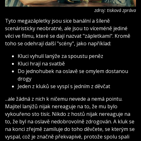
zdroj: tisková zpráva
Tyto megazápletky jsou sice banální a šíleně
scenáristicky neobratné, ale jsou to víceméně jediné
věci ve filmu, které se dají nazvat "zápletkami". Kromě
toho se odehrají další "scény", jako například:
Kluci vyhulí lanýže za spoustu peněz
Kluci hrají na svatbě
Do jednohubek na oslavě se omylem dostanou
drogy
Jeden z kluků se vyspí s jedním z děvčat
...ale žádná z nich k ničemu nevede a nemá pointu.
Majitel lanýžů nijak nereaguje na to, že mu bylo
vykouřeno sto tisíc. Nikdo z hostů nijak nereaguje na
to, že byl na oslavě nedobrovolně zdrogován. A kluk se
na konci zřejmě zamiluje do toho děvčete, se kterým se
vyspal, což je značně překvapivé, protože spolu spali