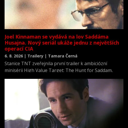
Joel Kinnaman se vydává na lov Saddáma
Husajna. Nový seriál ukáže jednu z největších
operací CIA
6. 8. 2026 | Trailery | Tamara Černá
Stanice TNT zveřejnila první trailer k ambiciózní
minisérii High Value Target: The Hunt for Saddam,
která se vrací k jednomu z nejvýznamnějších okamžiků
novodobých dějin.