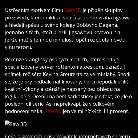
Ústředním motivem filmu
Saw 3D
je příběh skupiny
přeživších, kteří unikli ze spárů šíleného vraha Jigsawa
a hledají spásu u svého kolegy Bobbyho Dagena,
jednoho z těch, kteří přežili Jigsawovu krvavou hru.
Jenže muž s temnou minulostí opět rozpoutá novou
vlnu teroru.
Recenze v anglicky psaných médiích, které sleduje
specializovaný server rottentomatoes.com, označují
snímek režiséra Kevina Greuterta za velmi slabý. Shodli
se, že je prý nedbale nafilmovaný, herci nepodali příliš
kvalitní výkony a scénář je napsaný bez ohledu na
logiku děje. Ocenili na něm sarkasticky jen fakt, že jde o
poslední díl série. Asi nepřekvapí, že v celkovém
hodnocení získal
Saw 3D
jen velmi nízkých 11 procent.
Čeští a slovenští přispěvovatelé internetových serveru