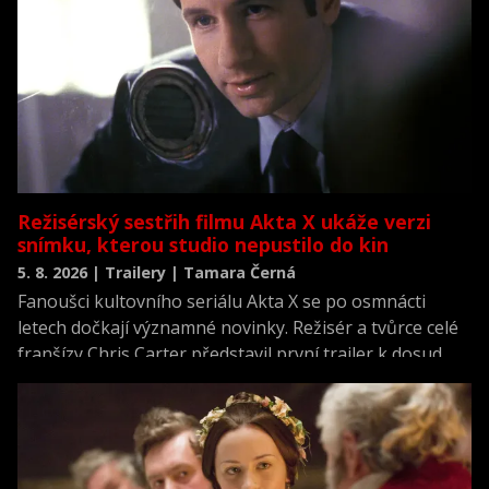
Režisérský sestřih filmu Akta X ukáže verzi
snímku, kterou studio nepustilo do kin
5. 8. 2026 | Trailery | Tamara Černá
Fanoušci kultovního seriálu Akta X se po osmnácti
letech dočkají významné novinky. Režisér a tvůrce celé
franšízy Chris Carter představil první trailer k dosud
neviděné režisérské verzi filmu Akta X: Chci uvěřit.