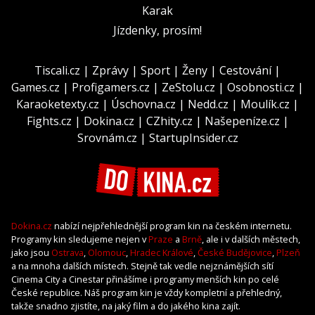
Karak
Jízdenky, prosím!
Tiscali.cz
|
Zprávy
|
Sport
|
Ženy
|
Cestování
|
Games.cz
|
Profigamers.cz
|
ZeStolu.cz
|
Osobnosti.cz
|
Karaoketexty.cz
|
Úschovna.cz
|
Nedd.cz
|
Moulík.cz
|
Fights.cz
|
Dokina.cz
|
CZhity.cz
|
Našepeníze.cz
|
Srovnám.cz
|
StartupInsider.cz
Dokina.cz
nabízí nejpřehlednější program kin na českém internetu.
Programy kin sledujeme nejen v
Praze
a
Brně
, ale i v dalších městech,
jako jsou
Ostrava
,
Olomouc
,
Hradec Králové
,
České Budějovice
,
Plzeň
a na mnoha dalších místech. Stejně tak vedle nejznámějších sítí
Cinema City a Cinestar přinášíme i programy menších kin po celé
České republice. Náš program kin je vždy kompletní a přehledný,
takže snadno zjistíte, na jaký film a do jakého kina zajít.