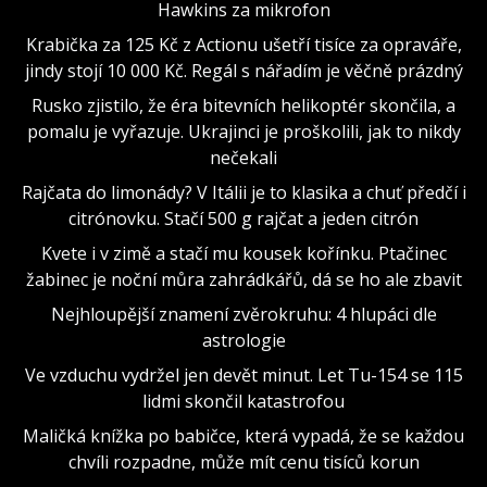
Hawkins za mikrofon
Krabička za 125 Kč z Actionu ušetří tisíce za opraváře,
jindy stojí 10 000 Kč. Regál s nářadím je věčně prázdný
Rusko zjistilo, že éra bitevních helikoptér skončila, a
pomalu je vyřazuje. Ukrajinci je proškolili, jak to nikdy
nečekali
Rajčata do limonády? V Itálii je to klasika a chuť předčí i
citrónovku. Stačí 500 g rajčat a jeden citrón
Kvete i v zimě a stačí mu kousek kořínku. Ptačinec
žabinec je noční můra zahrádkářů, dá se ho ale zbavit
Nejhloupější znamení zvěrokruhu: 4 hlupáci dle
astrologie
Ve vzduchu vydržel jen devět minut. Let Tu-154 se 115
lidmi skončil katastrofou
Maličká knížka po babičce, která vypadá, že se každou
chvíli rozpadne, může mít cenu tisíců korun