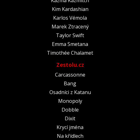
Kazma Kazmitch
Kim Kardashian
Karlos Vémola
Marek Ztracený
Taylor Swift
Emma Smetana
Timothée Chalamet
Zestolu.cz
Carcassonne
Bang
Osadníci z Katanu
Monopoly
Dobble
Dixit
Krycí jména
Na křídlech