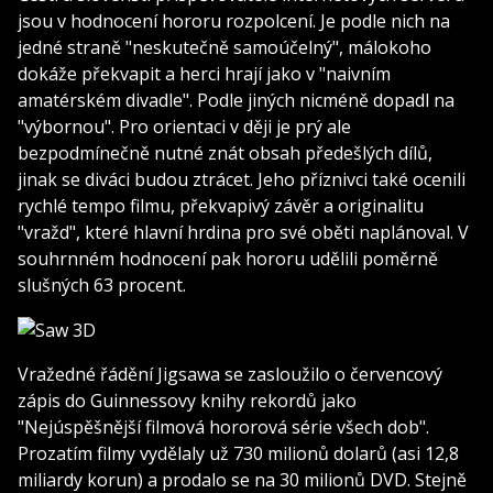
jsou v hodnocení hororu rozpolcení. Je podle nich na
jedné straně "neskutečně samoúčelný", málokoho
dokáže překvapit a herci hrají jako v "naivním
amatérském divadle". Podle jiných nicméně dopadl na
"výbornou". Pro orientaci v ději je prý ale
bezpodmínečně nutné znát obsah předešlých dílů,
jinak se diváci budou ztrácet. Jeho příznivci také ocenili
rychlé tempo filmu, překvapivý závěr a originalitu
"vražd", které hlavní hrdina pro své oběti naplánoval. V
souhrnném hodnocení pak hororu udělili poměrně
slušných 63 procent.
Vražedné řádění Jigsawa se zasloužilo o červencový
zápis do Guinnessovy knihy rekordů jako
"Nejúspěšnější filmová hororová série všech dob".
Prozatím filmy vydělaly už 730 milionů dolarů (asi 12,8
miliardy korun) a prodalo se na 30 milionů DVD. Stejně