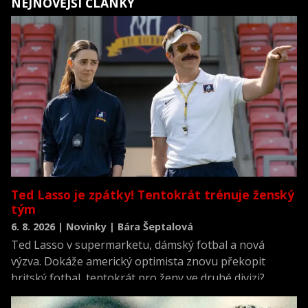
NEJNOVĚJŠÍ ČLÁNKY
Ted Lasso je zpátky! Tentokrát trénuje ženský
tým
6. 8. 2026 | Novinky | Bára Šeptalová
Ted Lasso v supermarketu, dámský fotbal a nová
výzva. Dokáže americký optimista znovu překopit
britský fotbal, tentokrát pro ženy ve druhé divizi?