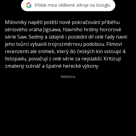
Přidat mezi oblíbené zdroje na Googlu
Milovníky napětí potěší nové pokračování příběhu
sériového vraha Jigsawa, hlavního hrdiny hororové
série Saw. Sedmý a údajně i poslední díl celé řady navíc
jeho tvůrci vybavili trojrozměrnou podobou. Filmoví
recenzenti ale snímek, který do českých kin vstoupí 4.
listopadu, považují z celé série za nejslabší. Kritizují
zmatený scénář a špatné herecké výkony