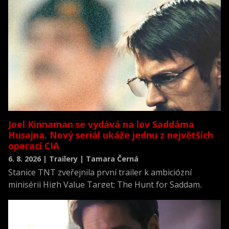
Joel Kinnaman se vydává na lov Saddáma
Husajna. Nový seriál ukáže jednu z největších
operací CIA
6. 8. 2026 | Trailery | Tamara Černá
Stanice TNT zveřejnila první trailer k ambiciózní
minisérii High Value Target: The Hunt for Saddam,
která se vrací k jednomu z nejvýznamnějších okamžiků
novodobých dějin.