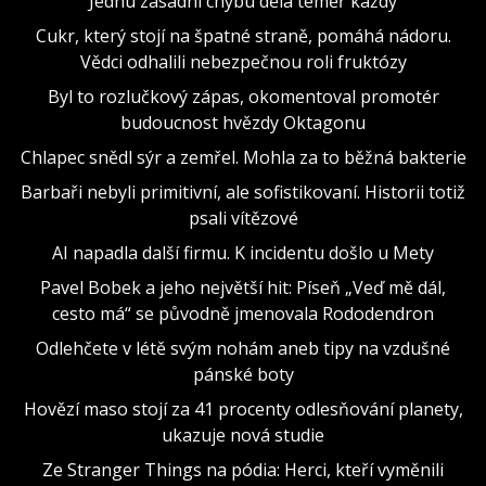
Jednu zásadní chybu dělá téměř každý
Cukr, který stojí na špatné straně, pomáhá nádoru.
Vědci odhalili nebezpečnou roli fruktózy
Byl to rozlučkový zápas, okomentoval promotér
budoucnost hvězdy Oktagonu
Chlapec snědl sýr a zemřel. Mohla za to běžná bakterie
Barbaři nebyli primitivní, ale sofistikovaní. Historii totiž
psali vítězové
AI napadla další firmu. K incidentu došlo u Mety
Pavel Bobek a jeho největší hit: Píseň „Veď mě dál,
cesto má“ se původně jmenovala Rododendron
Odlehčete v létě svým nohám aneb tipy na vzdušné
pánské boty
Hovězí maso stojí za 41 procenty odlesňování planety,
ukazuje nová studie
Ze Stranger Things na pódia: Herci, kteří vyměnili