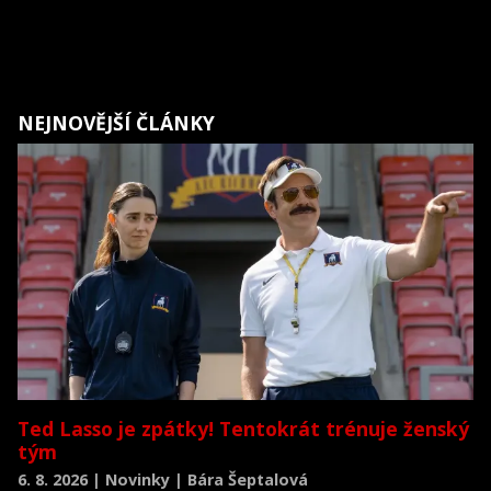
NEJNOVĚJŠÍ ČLÁNKY
Ted Lasso je zpátky! Tentokrát trénuje ženský
tým
6. 8. 2026 | Novinky | Bára Šeptalová