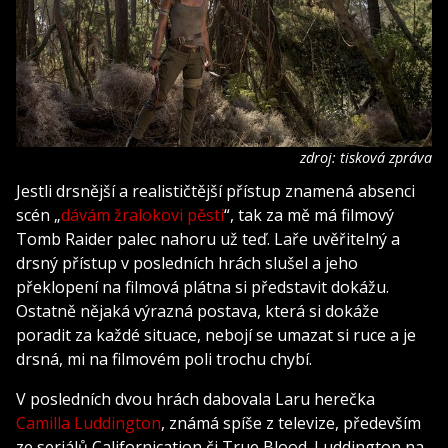
zdroj: tisková zpráva
Jestli drsnější a realističtější přístup znamená absenci
scén „
dávám žralokovi pěstí
“, tak za mě má filmový
Tomb Raider palec nahoru už teď. Laře uvěřitelný a
drsný přístup v posledních hrách slušel a jeho
překlopení na filmová plátna si představit dokážu.
Ostatně nějaká výrazná postava, která si dokáže
poradit za každé situace, nebojí se umazat si ruce a je
drsná, mi na filmovém poli trochu chybí.
V posledních dvou hrách dabovala Laru herečka
Camilla Luddington
, známá spíše z televize, především
ze seriálů Californication či True Blood. Luddington na