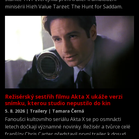
minisérii High Value Target: The Hunt for Saddam,
která se vrací k jednomu z nejvýznamnějších okamžiků
novodobých dějin.
Režisérský sestřih filmu Akta X ukáže verzi
snímku, kterou studio nepustilo do kin
5. 8. 2026 | Trailery | Tamara Černá
Fanoušci kultovního seriálu Akta X se po osmnácti
letech dočkají významné novinky. Režisér a tvůrce celé
franšízy Chris Carter představil první trailer k dosud