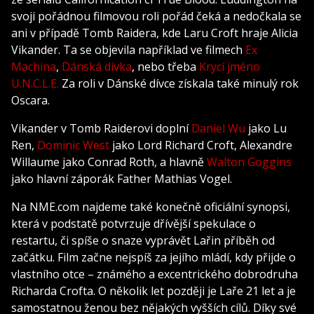
svoji pořádnou filmovou roli pořád čeká a nedočkala se
ani v případě Tomb Raidera, kde Laru Croft hraje Alicia
Vikander. Ta se objevila například ve filmech
Ex
Machina
,
Dánská dívka
, nebo třeba
Krycí jméno
U.N.C.L.E.
Za roli v Dánské dívce získala také minulý rok
Oscara.
Vikander v Tomb Raiderovi doplní
Daniel Wu
jako Lu
Ren,
Dominic West
jako Lord Richard Croft, Alexandre
Willaume jako Conrad Roth, a hlavně
Walton Goggins
jako hlavní záporák Father Mathias Vogel.
Na NME.com najdeme také konečně oficiální synopsi,
která v podstatě potvrzuje dřívější spekulace o
restartu, či spíše o snaze vyprávět Lařin příběh od
začátku. Film začne nejspíš za jejího mládí, kdy přijde o
vlastního otce – známého a excentrického dobrodruha
Richarda Crofta. O několik let později je Laře 21 let a je
samostatnou ženou bez nějakých vyšších cílů. Díky své