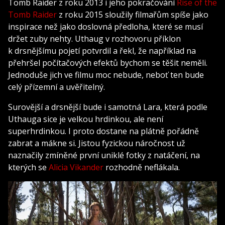
Tomb Raider z roku 2013 i jeho pokračování
Rise of the
Tomb Raider
z roku 2015 sloužily filmařům spíše jako
inspirace než jako doslovná předloha, které se musí
držet zuby nehty. Uthaug v rozhovoru příklon
k drsnějšímu pojetí potvrdil a řekl, že například na
přehršel počítačových efektů bychom se těšit neměli.
Jednoduše jich ve filmu moc nebude, neboť ten bude
celý přízemní a uvěřitelný.
Surovější a drsnější bude i samotná Lara, která podle
Uthauga sice je velkou hrdinkou, ale není
superhrdinkou. I proto dostane na plátně pořádně
zabrat a mákne si. Jistou fyzickou náročnost už
naznačily zmíněné první uniklé fotky z natáčení, na
kterých se
Alicia Vikander
rozhodně neflákala.