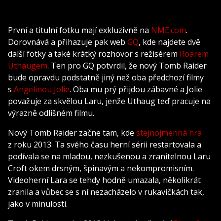
První a titulní fotku mají exkluzivně na
NME.com
.
Dorovnává a přihazuje pak web
GQ
, kde najdete dvě
další fotky a také krátký rozhovor s režisérem
Roarem
Uthaugem
. Ten pro GQ potvrdil, že nový Tomb Raider
bude opravdu podstatně jiný než oba předchozí filmy
s
Angelinou Jolie
. Oba mu prý přijdou zábavné a Jolie
považuje za skvělou Laru, jenže Uthaug teď pracuje na
výrazně odlišném filmu.
Nový Tomb Raider začne tam, kde
stejnojmenná hra
z roku 2013. Ta svého času herní sérii restartovala a
podívala se na mladou, nezkušenou a zranitelnou Laru
Croft okem drsným, špinavým a nekompromisním.
Videoherní Lara se tehdy hodně umazala, několikrát
zranila a vůbec se s ní nezacházelo v rukavičkách tak,
jako v minulosti.