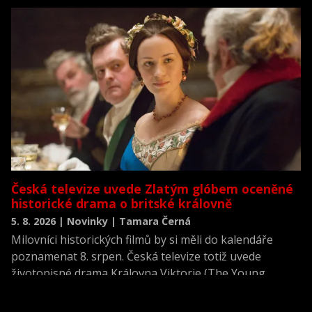
neviděné režisérské verzi filmu Akta X: Chci uvěřit.
Česká televize uvede Zlatým glóbem oceněné
historické drama o britské královně
5. 8. 2026 | Novinky | Tamara Černá
Milovníci historických filmů by si měli do kalendáře
poznamenat 8. srpen. Česká televize totiž uvede
životopisné drama Královna Viktorie (The Young
Victoria) z roku 2009.