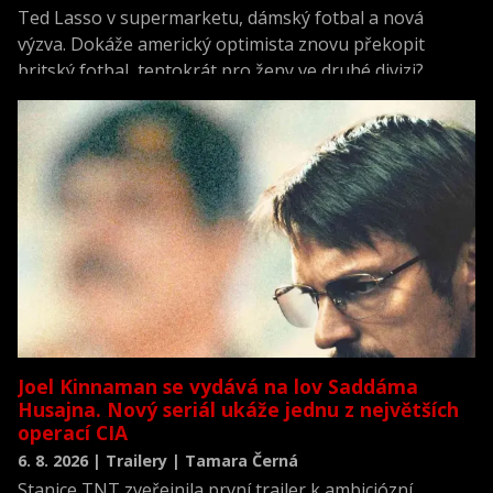
Ted Lasso v supermarketu, dámský fotbal a nová
výzva. Dokáže americký optimista znovu překopit
britský fotbal, tentokrát pro ženy ve druhé divizi?
Joel Kinnaman se vydává na lov Saddáma
Husajna. Nový seriál ukáže jednu z největších
operací CIA
6. 8. 2026 | Trailery | Tamara Černá
Stanice TNT zveřejnila první trailer k ambiciózní