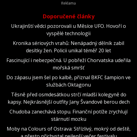
Doporučené články
Ukrajinští vědci pozorovali u Měsíce UFO. Hovoří o
vyspělé technologii
Kronika sériových vrahů: Nenápadný dělník zabil
desítky žen. Policii unikal téměř 20 let
Fascinující i nebezpečná. U pobřeží Chorvatska udeřila
mořská smršť
Do zápasu jsem šel po kalbě, přiznal BKFC šampion ve
službách Oktagonu
Těsně před osmdesátkou strčí mladší kolegyně do
kapsy. Nejkrásnější outfity Jany Švandové berou dech
Chudoba zanechává stopu. Finanční potíže zrychlují
stárnutí mozku
Moby na Colours of Ostrava: Střízlivý, mokrý od deště,
a přesto přichystal nejlepší večer festivalu