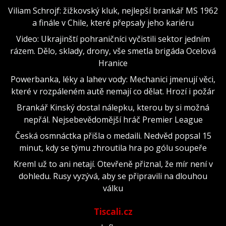
Viliam Schrojf: žižkovský kluk, nejlepší brankář MS 1962
a finále v Chile, které přepsaly jeho kariéru
Video: Ukrajinští pohraničníci vyčistili sektor jedním
rázem. Dělo, sklady, drony, vše smetla brigáda Ocelová
Hranice
Powerbanka, léky a lahev vody: Mechanici jmenují věci,
které v rozpáleném autě nemají co dělat. Hrozí i požár
Brankář Kinský dostal nálepku, kterou by si možná
nepřál. Nejsebevědomější hráč Premier League
Česká osmnáctka přišla o medaili. Nedvěd popsal 15
minut, kdy se týmu zhroutila hra po gólu soupeře
Kreml už to ani netají. Otevřeně přiznal, že mír není v
dohledu. Rusy vyzývá, aby se připravili na dlouhou
válku
Tiscali.cz