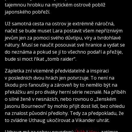
tajemnou hrobku na mýtickém ostrově poblíž
japonského pobřeží.
Už samotná cesta na ostrov je extrémně náročná,
načež se bude muset Lara postavit všem nepříznivým
jevům jen za pomoci svého důvtipu, víry a tvrdohlavé
nátury. Musí se naučit posouvat své hranice a vydat se
do neznáma a pokud se jí to všechno podaří a přežije,
bude si moct říkat „tomb raider“.
Zápletka zní víceméně předvídatelně a inspiraci
v posledních dvou hrách jen potvrzuje. To není na
škodu pro fanoušky a zároveň by to nemělo být na
překážku ani pro diváky herní série neznalé. Na příběh
o silné ženě v nesnázích, nebo rovnou o „ženském
Jasonu Bourneovi“ by mohlo přijít dost lidí, bez ohledu
na znalost původní předlohy. Tedy za předpokladu, že
to zvládne Uthaug ukočírovat a Vikander uhrát.