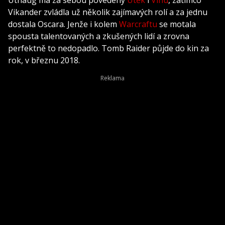
Uthaug má za sebou povedený
Útěk
i
Vlnu
, zatímco
Vikander zvládla už několik zajímavých rolí a za jednu
dostala Oscara. Jenže i kolem
Warcraftu
se motala
spousta talentovaných a zkušených lidí a zrovna
perfektně to nedopadlo. Tomb Raider půjde do kin za
rok, v březnu 2018.