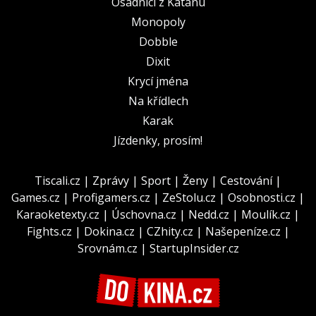
Osadníci z Katanu
Monopoly
Dobble
Dixit
Krycí jména
Na křídlech
Karak
Jízdenky, prosím!
Tiscali.cz
|
Zprávy
|
Sport
|
Ženy
|
Cestování
|
Games.cz
|
Profigamers.cz
|
ZeStolu.cz
|
Osobnosti.cz
|
Karaoketexty.cz
|
Úschovna.cz
|
Nedd.cz
|
Moulík.cz
|
Fights.cz
|
Dokina.cz
|
CZhity.cz
|
Našepeníze.cz
|
Srovnám.cz
|
StartupInsider.cz