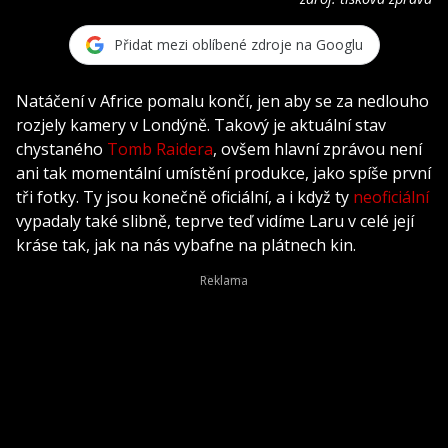
Přidat mezi oblíbené zdroje na Googlu
Natáčení v Africe pomalu končí, jen aby se za nedlouho
rozjely kamery v Londýně. Takový je aktuální stav
chystaného
Tomb Raidera
, ovšem hlavní zprávou není
ani tak momentální umístění produkce, jako spíše první
tři fotky. Ty jsou konečně oficiální, a i když ty
neoficiální
vypadaly také slibně, teprve teď vidíme Laru v celé její
kráse tak, jak na nás vybafne na plátnech kin.