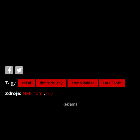
Tagy:
akční
dobrodružný
Tomb Raider
Lara Croft
,
Zdroje:
NME.com
GQ