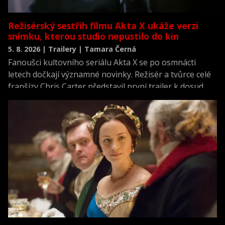
Režisérský sestřih filmu Akta X ukáže verzi
snímku, kterou studio nepustilo do kin
5. 8. 2026 | Trailery | Tamara Černá
Fanoušci kultovního seriálu Akta X se po osmnácti
letech dočkají významné novinky. Režisér a tvůrce celé
franšízy Chris Carter představil první trailer k dosud
neviděné režisérské verzi filmu Akta X: Chci uvěřit.