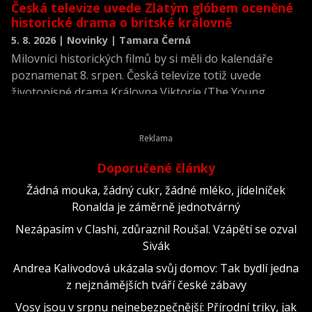
Česká televize uvede Zlatým glóbem oceněné
historické drama o britské královně
5. 8. 2026 | Novinky | Tamara Černá
Milovníci historických filmů by si měli do kalendáře
poznamenat 8. srpen. Česká televize totiž uvede
životopisné drama Královna Viktorie (The Young
Victoria) z roku 2009.
Doporučené články
Žádná mouka, žádný cukr, žádné mléko, jídelníček
Ronalda je záměrně jednotvárný
Nezápasím v Clashi, zdůraznil Roušal. Vzápětí se ozval
Sivák
Andrea Kalivodová ukázala svůj domov: Tak bydlí jedna
z nejznámějších tváří české zábavy
Vosy jsou v srpnu nejnebezpečnější: Přírodní triky, jak