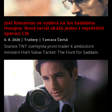
Joel Kinnaman se vydává na lov Saddáma
Husajna. Nový seriál ukáže jednu z největších
operací CIA
6. 8. 2026 | Trailery | Tamara Černá
Stanice TNT zveřejnila první trailer k ambiciózní
minisérii High Value Target: The Hunt for Saddam,
která se vrací k jednomu z nejvýznamnějších okamžiků
novodobých dějin.