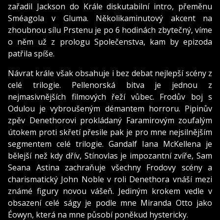
zařadil Jackson do Krále diskutabilní intro, přeměnu
Sméagola v Gluma. Několikaminutový akcent na
zhoubnou sílu Prstenu je po 6 hodinách zbytečný, víme
o něm už z prologu Společenstva, kam by epizoda
patřila spíše.
Návrat krále však obsahuje i bez debat nejlepší scény z
celé trilogie. Pellenorská bitva je jednou z
nejmasivnějších filmových řeží vůbec. Frodův boj s
Odulou je vybroušeným démantem horroru. Pipinův
zpěv Denethorovi prokládaný Faramirovým zoufalým
útokem proti skřetí přesile pak je pro mne nejsilnějším
segmentem celé trilogie. Gandalf Iana McKellena je
bělejší než kdy dřív, Stínovlas je impozantní zvíře, Sam
Seana Astina zachraňuje všechny Frodovy scény a
charismatický John Noble v roli Denethora vnáší mezi
známé figury novou vášeň. Jediným krokem vedle v
obsazení celé ságy je podle mne Miranda Otto jako
Éowyn, která na mne působí poněkud hystericky.