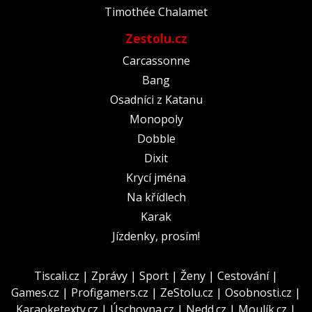
Timothée Chalamet
Zestolu.cz
Carcassonne
Bang
Osadníci z Katanu
Monopoly
Dobble
Dixit
Krycí jména
Na křídlech
Karak
Jízdenky, prosím!
Tiscali.cz
|
Zprávy
|
Sport
|
Ženy
|
Cestování
|
Games.cz
|
Profigamers.cz
|
ZeStolu.cz
|
Osobnosti.cz
|
Karaoketexty.cz
|
Úschovna.cz
|
Nedd.cz
|
Moulík.cz
|