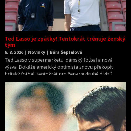
Ted Lasso je zpátky! Tentokrát trénuje ženský
tým
6. 8. 2026 | Novinky | Bára Šeptalová
Ted Lasso v supermarketu, dámský fotbal a nová
výzva. Dokáže americký optimista znovu překopit
britský fotbal, tentokrát pro ženy ve druhé divizi?