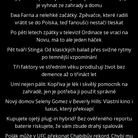
je vyhnat ze zahrady a domu
Ewa Farna a nelehké začátky: Zpěvačce, které radili
vrátit se do Polska, teď fanoušci nestačí tleskat
Po pěti letech zpátky v televizi! Ordinace se vrací na
Novu, má to ale jeden háček
Pět tváří Stinga: Od klasických balad přes svižné rytmy
po temnější vzpomínání
Tři faktory ve středním věku prodlužují život bez
demence až o třináct let
Umí nejen pálit: Kopřiva je lék i skvělý pomocník na
zahradě, jen je potřeba ji použít správně
Nový domov Seleny Gomez v Beverly Hills: Vlastní kino i
luxus, který překvapí
Kupujete ojetý plug-in hybrid? Bez ověřeného reportu
baterie riskujete, že vám zbude drahý spalovák
Polák může v UFC překonat Chabibův rekord. Chybí mu