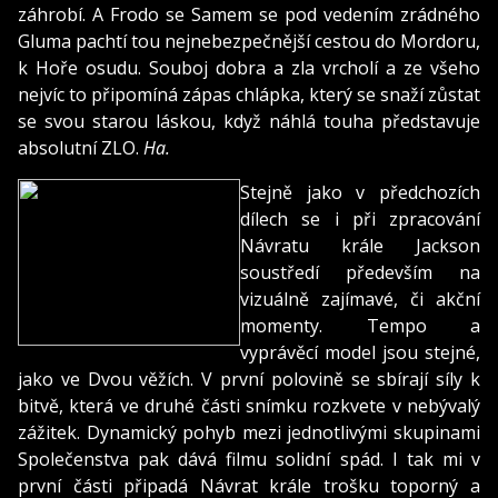
záhrobí. A Frodo se Samem se pod vedením zrádného
Gluma pachtí tou nejnebezpečnější cestou do Mordoru,
k Hoře osudu. Souboj dobra a zla vrcholí a ze všeho
nejvíc to připomíná zápas chlápka, který se snaží zůstat
se svou starou láskou, když náhlá touha představuje
absolutní ZLO.
Ha.
Stejně jako v předchozích
dílech se i při zpracování
Návratu krále Jackson
soustředí především na
vizuálně zajímavé, či akční
momenty. Tempo a
vyprávěcí model jsou stejné,
jako ve Dvou věžích. V první polovině se sbírají síly k
bitvě, která ve druhé části snímku rozkvete v nebývalý
zážitek. Dynamický pohyb mezi jednotlivými skupinami
Společenstva pak dává filmu solidní spád. I tak mi v
první části připadá Návrat krále trošku toporný a