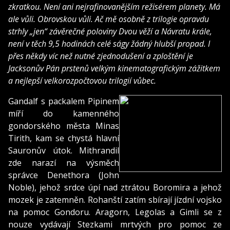
zkratkou. Není ani nejrafinovanějším režisérem planety. Má
ale vůli. Obrovskou vůli. Ač mě osobně z trilogie opravdu
strhly „jen“ závěrečné poloviny Dvou věží a Návratu krále,
není v těch 9,5 hodinách celé ságy žádný hlubší propad. I
přes někdy víc než nutné zjednodušení a zploštění je
Jacksonův Pán prstenů velkým kinematografickým zážitkem
a nejlepší velkorozpočtovou trilogií vůbec.
Gandalf s packalem Pipinem
míří do kamenného
gondorského města Minas
Tirith, kam se chystá hlavní
Sauronův útok. Mithrandil
zde narazí na výsměch
správce Denethora (John
Noble), jehož srdce úpí nad ztrátou Boromira a jehož
mozek je zatemněn. Rohanští zatím sbírají jízdní vojsko
na pomoc Gondoru. Aragorn, Legolas a Gimli se z
nouze vydávají Stezkami mrtvých pro pomoc ze