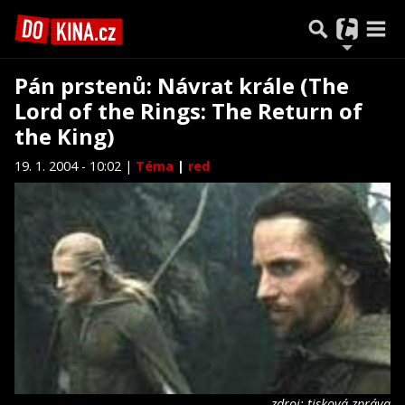
Pán prstenů: Návrat krále (The
Lord of the Rings: The Return of
the King)
19. 1. 2004 - 10:02 |
Téma
|
red
zdroj: tisková zpráva