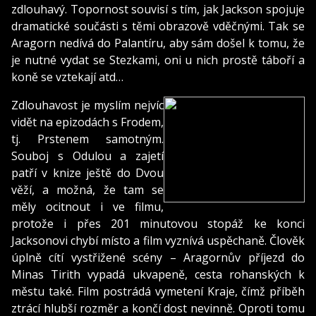
zdlouhavý. Topornost souvisí s tím, jak Jackson spojuje
dramatické součásti s těmi obrazově vděčnými. Tak se
Aragorn nedívá do Palantíru, aby sám došel k tomu, že
je nutné vydat se Stezkami, oni u nich prostě táboří a
koně se vztekají atd…
Zdlouhavost je myslím nejvíc
vidět na epizodách s Frodem,
tj. Prstenem samotným.
Souboj s Odulou a zajetí
patří v knize ještě do Dvou
věží, a možná, že tam se
měly ocitnout i ve filmu,
protože i přes 201 minutovou stopáž ke konci
Jacksonovi chybí místo a film vyznívá uspěchaně. Člověk
úplně cítí vystřižené scény – Aragornův příjezd do
Minas Tirith vypadá ukvapeně, cesta rohanských k
městu také. Film postrádá vymetení Kraje, čímž příběh
ztrácí hlubší rozměr a končí dost nevinně. Oproti tomu