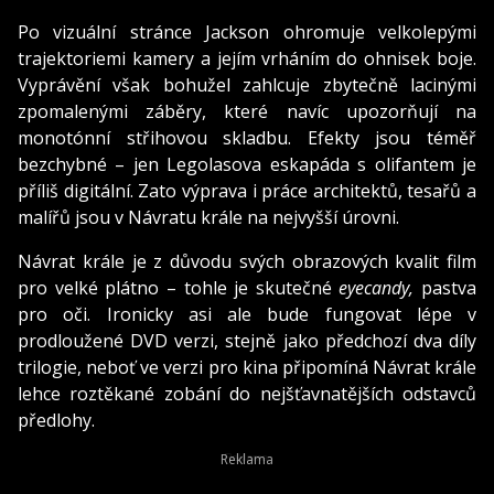
Po vizuální stránce Jackson ohromuje velkolepými
trajektoriemi kamery a jejím vrháním do ohnisek boje.
Vyprávění však bohužel zahlcuje zbytečně lacinými
zpomalenými záběry, které navíc upozorňují na
monotónní střihovou skladbu. Efekty jsou téměř
bezchybné – jen Legolasova eskapáda s olifantem je
příliš digitální. Zato výprava i práce architektů, tesařů a
malířů jsou v Návratu krále na nejvyšší úrovni.
Návrat krále je z důvodu svých obrazových kvalit film
pro velké plátno – tohle je skutečné
eyecandy,
pastva
pro oči. Ironicky asi ale bude fungovat lépe v
prodloužené DVD verzi, stejně jako předchozí dva díly
trilogie, neboť ve verzi pro kina připomíná Návrat krále
lehce roztěkané zobání do nejšťavnatějších odstavců
předlohy.