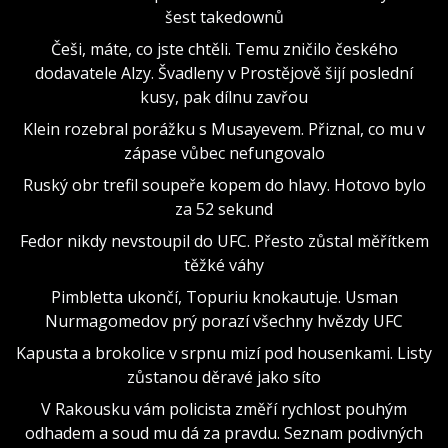
šest takedownů
Češi, máte, co jste chtěli. Temu zničilo českého
dodavatele Alzy. Švadleny v Prostějově šijí poslední
kusy, pak dílnu zavřou
Klein rozebral porážku s Musayevem. Přiznal, co mu v
zápase vůbec nefungovalo
Ruský obr trefil soupeře kopem do hlavy. Hotovo bylo
za 52 sekund
Fedor nikdy nevstoupil do UFC. Přesto zůstal měřítkem
těžké váhy
Pimbletta ukončí, Topuriu knokautuje. Usman
Nurmagomedov prý porazí všechny hvězdy UFC
Kapusta a brokolice v srpnu mizí pod housenkami. Listy
zůstanou děravé jako síto
V Rakousku vám policista změří rychlost pouhým
odhadem a soud mu dá za pravdu. Seznam podivných