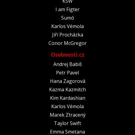
KSW
I am Figter
Sumó
Karlos Vémola
Jiří Procházka
Conor McGregor
Osobnosti.cz
Andrej Babiš
Petr Pavel
Hana Zagorová
Kazma Kazmitch
Kim Kardashian
Karlos Vémola
Marek Ztracený
Taylor Swift
Emma Smetana