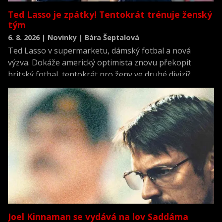
Ted Lasso je zpátky! Tentokrát trénuje ženský
tým
6. 8. 2026 | Novinky | Bára Šeptalová
Ted Lasso v supermarketu, dámský fotbal a nová
výzva. Dokáže americký optimista znovu překopit
britský fotbal, tentokrát pro ženy ve druhé divizi?
Joel Kinnaman se vydává na lov Saddáma