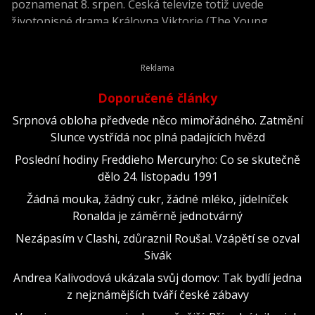
poznamenat 8. srpen. Česká televize totiž uvede
životopisné drama Královna Viktorie (The Young
Victoria) z roku 2009.
Doporučené články
Srpnová obloha předvede něco mimořádného. Zatmění
Slunce vystřídá noc plná padajících hvězd
Poslední hodiny Freddieho Mercuryho: Co se skutečně
dělo 24. listopadu 1991
Žádná mouka, žádný cukr, žádné mléko, jídelníček
Ronalda je záměrně jednotvárný
Nezápasím v Clashi, zdůraznil Roušal. Vzápětí se ozval
Sivák
Andrea Kalivodová ukázala svůj domov: Tak bydlí jedna
z nejznámějších tváří české zábavy