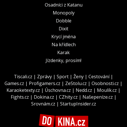
Osadníci z Katanu
Monopoly
Dobble
Dixit
Krycí jména
Na křídlech
Karak
Jízdenky, prosím!
Tiscali.cz
|
Zprávy
|
Sport
|
Ženy
|
Cestování
|
Games.cz
|
Profigamers.cz
|
ZeStolu.cz
|
Osobnosti.cz
|
Karaoketexty.cz
|
Úschovna.cz
|
Nedd.cz
|
Moulík.cz
|
Fights.cz
|
Dokina.cz
|
CZhity.cz
|
Našepeníze.cz
|
Srovnám.cz
|
StartupInsider.cz