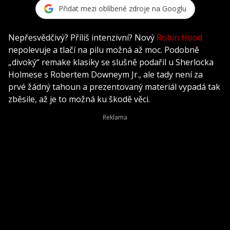
Přidat mezi oblíbené zdroje na Googlu
Nepřesvědčivý? Příliš intenzivní? Nový
Robin Hood
nepolevuje a tlačí na pilu možná až moc. Podobně
„divoký“ remake klasiky se slušně podařil u Sherlocka
Holmese s Robertem Downeym Jr., ale tady není za
prvé žádný tahoun a prezentovaný materiál vypadá tak
zběsile, až je to možná ku škodě věci.