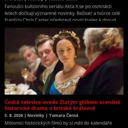
Fanoušci kultovního seriálu Akta X se po osmnácti
letech dočkají významné novinky. Režisér a tvůrce celé
franšízy Chris Carter představil první trailer k dosud
neviděné režisérské verzi filmu Akta X: Chci uvěřit.
Česká televize uvede Zlatým glóbem oceněné
historické drama o britské královně
5. 8. 2026 | Novinky | Tamara Černá
Milovníci historických filmů by si měli do kalendáře