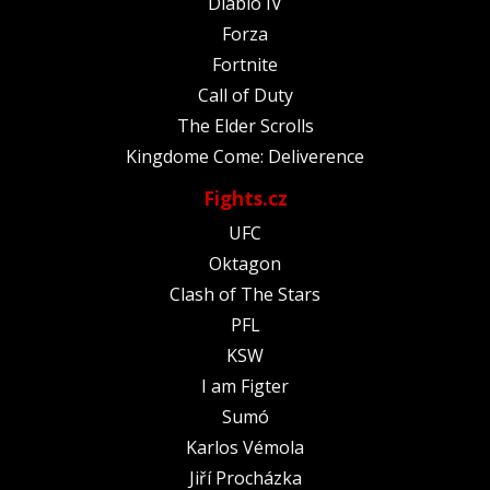
Diablo IV
Forza
Fortnite
Call of Duty
The Elder Scrolls
Kingdome Come: Deliverence
Fights.cz
UFC
Oktagon
Clash of The Stars
PFL
KSW
I am Figter
Sumó
Karlos Vémola
Jiří Procházka