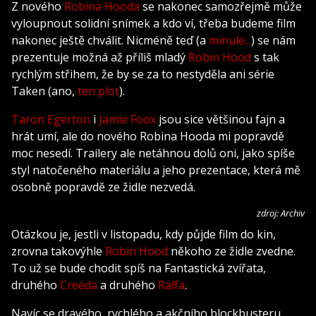
Z nového
Robina Hooda
se nakonec samozřejmě může
vyloupnout solidní snímek a kdo ví, třeba budeme film
nakonec ještě chválit. Nicméně teď (a
minule...
) se nám
prezentuje možná až příliš mladý
Robin Hood
s tak
rychlým střihem, že by se za to nestyděla ani série
Taken (ano,
ten plot
).
Taron Egerton
i
Jamie Foox
jsou sice většinou fajn a
hrát umí, ale do nového Robina Hooda mi popravdě
moc nesedí. Trailery ale netáhnou dolů oni, jako spíše
styl natočeného materiálu a jeho prezentace, která mě
osobně popravdě ze židle nezvedá.
zdroj: Archiv
Otázkou je, jestli v listopadu, kdy půjde film do kin,
zrovna takovýhle
Robin Hood
někoho ze židle zvedne.
To už se bude chodit spíš na Fantastická zvířata,
druhého
Creeda
a druhého
Ralfa
.
Navíc se dravého, rychlého a akčního blockbusteru