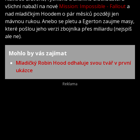
všichni nabaží na nové
Mission: Impossible - Fallout
a
nad mladičkým Hoodem o pár měsíců později jen
mávnou rukou. Anebo se pletu a Egerton zaujme masy,
které pošlou jeho verzi zbojníka přes miliardu (nejspíš
ale ne).
Mohlo by vás zajímat
Mladičký Robin Hood odhaluje svou tvář v první
ukázce