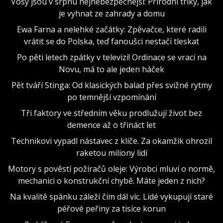
Vosy jsou v srpnu nejnebezpečnější: Přírodní triky, jak
je vyhnat ze zahrady a domu
Ewa Farna a nelehké začátky: Zpěvačce, které radili
vrátit se do Polska, teď fanoušci nestačí tleskat
Po pěti letech zpátky v televizi! Ordinace se vrací na
Novu, má to ale jeden háček
Pět tváří Stinga: Od klasických balad přes svižné rytmy
po temnější vzpomínání
Tři faktory ve středním věku prodlužují život bez
demence až o třináct let
Technikovi vypadl nástavec z klíče. Za okamžik ohrozil
raketou miliony lidí
Motory s pověstí požíračů oleje: Výrobci mluví o normě,
mechanici o konstrukční chybě. Máte jeden z nich?
Na kvalitě spánku záleží čím dál víc. Lidé vykupují staré
péřové peřiny za tisíce korun