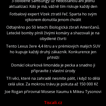
3 oblíbené Samsungy už nedostanou ani jednu
aktualizaci. Kdo je má, vážně tím riskuje každý den
Fotbalový expert Vízek ztratil řeč. Sparta ho svým
výkonem donutila jenom chválit
Odtajněno po 50 letech: Biologická zbraň Američanů.
Letecké bomby plnili živými komáry a shazovali je na
obydlené čtvrti
Tento Lexus žere 4,4 litru a v prémiových malých SUV
ho kupuje každý druhý zákazník. Konkurence jen
přihlíží
Domácí okurková limonáda je pecka a snadno ji
připravíte z vlastní úrody
Tři věci, které na zahradě nesmíte pálit, i když to dělá
celá ulice. Za mokrou trávu je pokuta až 150 000 Kč
Joe Rogan přirovnal Mosese Itaumu k Mikeu Tysonovi
Tiscali.cz