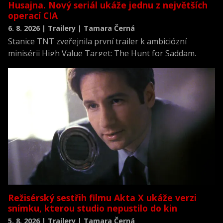
Husajna. Nový seriál ukáže jednu z největších
operací CIA
6. 8. 2026 | Trailery | Tamara Černá
Stanice TNT zveřejnila první trailer k ambiciózní
minisérii High Value Target: The Hunt for Saddam,
která se vrací k jednomu z nejvýznamnějších okamžiků
novodobých dějin.
Režisérský sestřih filmu Akta X ukáže verzi
snímku, kterou studio nepustilo do kin
5. 8. 2026 | Trailery | Tamara Černá