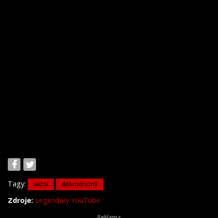
Tagy:
akční
dobrodružný
Zdroje:
Legendary YouTube