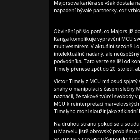
Majorsova kariéra se však dostala na
napadení bývalé partnerky, což vrhlo
Obvinění přišlo poté, co Majors již 
Kanga komplikuje vyprávění MCU svo
multivesmírem. V aktuální sezóně Lok
intelektuálně nadaný, ale neúspěšný v
podvodníka. Tato verze se liší od k
Timely přenese zpět do 20. století, ab
Victor Timely z MCU má osud spjatý s 
snahy o manipulaci s časem slečny M
naznačil, že takové tvůrčí svobody v
MCU k reinterpretaci marvelovských 
Timelyho mohl sloužit jako základn
Na druhou stranu pokud se u soudu 
u Marvelu jistě obrovský problém a n
se zrovna s postavou Kanga do budo