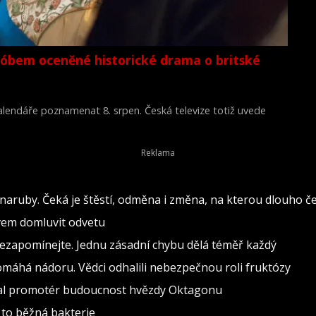
lóbem oceněné historické drama o britské
 kalendáře poznamenat 8. srpen. Česká televize totiž uvede
Young Victoria) z roku 2009.
naruby. Čeká je štěstí, odměna i změna, na kterou dlouho č
ovem domluvit odvetu
nezapomínejte. Jednu zásadní chybu dělá téměř každý
pomáhá nádoru. Vědci odhalili nebezpečnou roli fruktózy
val promotér budoucnost hvězdy Oktagonu
 to běžná bakterie