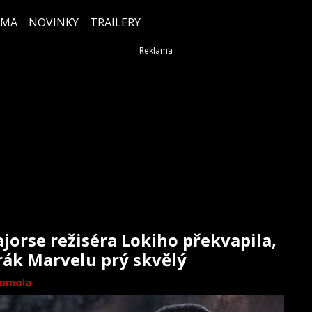
ÉMA
NOVINKY
TRAILERY
orse režiséra Lokiho překvapila,
rák Marvelu prý skvělý
omola