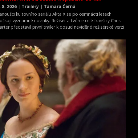
. 8. 2026 | Trailery | Tamara Černá
anoušci kultovního seriálu Akta X se po osmnácti letech
očkají významné novinky. Režisér a tvůrce celé franšízy Chris
arter představil první trailer k dosud neviděné režisérské verzi
ilmu Akta X: Chci uvěřit.