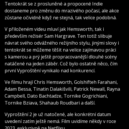
Tentokrát se z prosluněné a propocené Indie
dostaneme pro změnu do mrazivého počasí, ale akce
zůstane očividně když ne stejná, tak velice podobná.
V přiloženém videu mluví jak Hemsworth, tak i
především režisér Sam Hargrave. Ten totiž slibuje
návrat svého odvážného režijního stylu, jinými slovy i
tentokrát se můžeme těšit na velice zajímavou práci
s kamerou a prý ještě propracovanější dlouhé scény
natáčené na jeden záběr. Což bylo ostatně něco, čím
první Vyproštění vynikalo nad konkurencí.
Ve filmu hrají Chris Hemsworth, Golshifteh Farahani,
Adam Bessa, Tinatin Dalakišvili, Patrick Newall, Rayna
Campbell, Dato Bachtadze, Tornike Gogrichiani,
Tornike Bziava, Shahaub Roudbari a další.
Vyproštění 2 je už natočené, ale konkrétní datum
uvedení zatím ještě nemá. Film uvidíme někdy v roce
2023, exkluzivně na Netflixu.