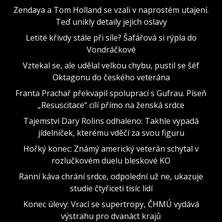
Zendaya a Tom Holland se vzali v naprostém utajení.
Teď unikly detaily jejich oslavy
Letité křivdy stále při síle? Šafářová si rýpla do
Vondráčkové
Vztekal se, ale udělal velkou chybu, pustil se šéf
Oktagonu do českého veterána
Franta Prachař překvapil spoluprací s Gufrau. Píseň
„Resuscitace“ cílí přímo na ženská srdce
Tajemství Dary Rolins odhaleno: Takhle vypadá
jídelníček, kterému vděčí za svou figuru
Hořký konec: Známý americký veterán schytal v
rozlučkovém duelu bleskové KO
Ranní káva chrání srdce, odpolední už ne, ukazuje
studie čtyřiceti tisíc lidí
Konec úlevy: Vrací se supertropy, ČHMÚ vydává
výstrahu pro dvanáct krajů