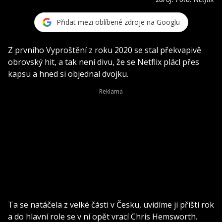
Přidat mezi oblíbené zdroje na Googlu
Z prvního Vyproštění z roku 2020 se stal překvapivě
obrovský hit, a tak není divu, že se Netflix plácl přes
kapsu a hned si objednal dvojku.
Ta se natáčela z velké části v Česku, uvidíme ji příští rok
a do hlavní role se v ní opět vrací Chris Hemsworth.