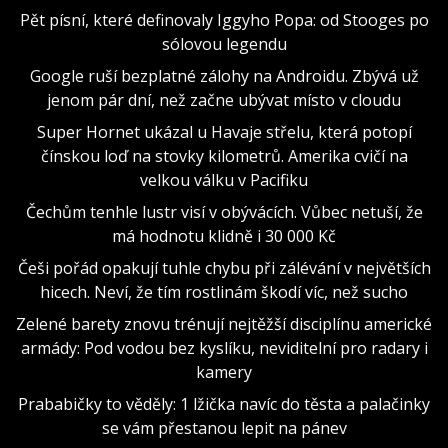
Pět písní, které definovaly Iggyho Popa: od Stooges po
sólovou legendu
Google ruší bezplatné zálohy na Androidu. Zbývá už
jenom pár dní, než začne ubývat místo v cloudu
Super Hornet ukázal u Havaje střelu, která potopí
čínskou loď na stovky kilometrů. Amerika cvičí na
velkou válku v Pacifiku
Čechům tenhle lustr visí v obývácích. Vůbec netuší, že
má hodnotu klidně i 30 000 Kč
Češi pořád opakují tuhle chybu při zálévání v největších
hicech. Neví, že tím rostlinám škodí víc, než sucho
Zelené barety znovu trénují nejtěžší disciplínu americké
armády: Pod vodou bez kyslíku, neviditelní pro radary i
kamery
Prababičky to věděly: 1 lžička navíc do těsta a palačinky
se vám přestanou lepit na pánev