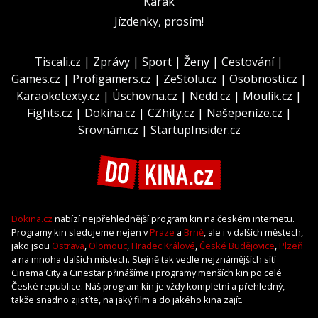
Karak
Jízdenky, prosím!
Tiscali.cz
|
Zprávy
|
Sport
|
Ženy
|
Cestování
|
Games.cz
|
Profigamers.cz
|
ZeStolu.cz
|
Osobnosti.cz
|
Karaoketexty.cz
|
Úschovna.cz
|
Nedd.cz
|
Moulík.cz
|
Fights.cz
|
Dokina.cz
|
CZhity.cz
|
Našepeníze.cz
|
Srovnám.cz
|
StartupInsider.cz
Dokina.cz
nabízí nejpřehlednější program kin na českém internetu.
Programy kin sledujeme nejen v
Praze
a
Brně
, ale i v dalších městech,
jako jsou
Ostrava
,
Olomouc
,
Hradec Králové
,
České Budějovice
,
Plzeň
a na mnoha dalších místech. Stejně tak vedle nejznámějších sítí
Cinema City a Cinestar přinášíme i programy menších kin po celé
České republice. Náš program kin je vždy kompletní a přehledný,
takže snadno zjistíte, na jaký film a do jakého kina zajít.