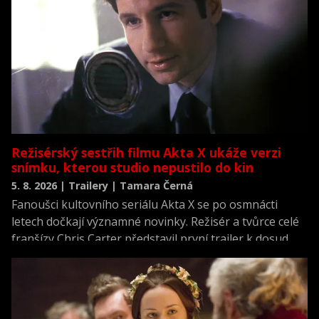
Režisérský sestřih filmu Akta X ukáže verzi
snímku, kterou studio nepustilo do kin
5. 8. 2026 | Trailery | Tamara Černá
Fanoušci kultovního seriálu Akta X se po osmnácti
letech dočkají významné novinky. Režisér a tvůrce celé
franšízy Chris Carter představil první trailer k dosud
neviděné režisérské verzi filmu Akta X: Chci uvěřit.