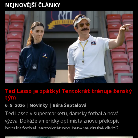
NEJNOVĚJŠÍ ČLÁNKY
Ted Lasso je zpátky! Tentokrát trénuje ženský
tým
6. 8. 2026 | Novinky | Bára Šeptalová
Ted Lasso v supermarketu, dámský fotbal a nová
výzva. Dokáže americký optimista znovu překopit
britský fotbal, tentokrát pro ženy ve druhé divizi?