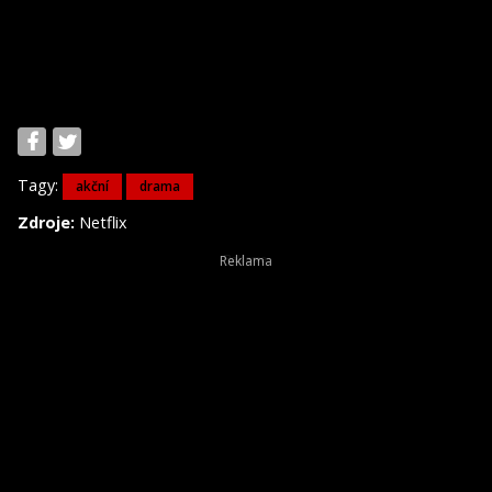
Tagy:
akční
drama
Zdroje:
Netflix