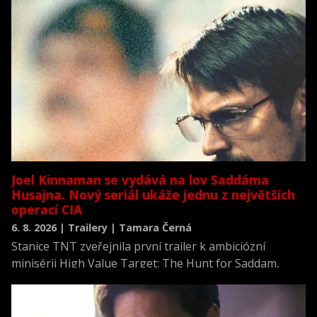
Joel Kinnaman se vydává na lov Saddáma
Husajna. Nový seriál ukáže jednu z největších
operací CIA
6. 8. 2026 | Trailery | Tamara Černá
Stanice TNT zveřejnila první trailer k ambiciózní
minisérii High Value Target: The Hunt for Saddam,
která se vrací k jednomu z nejvýznamnějších okamžiků
novodobých dějin.