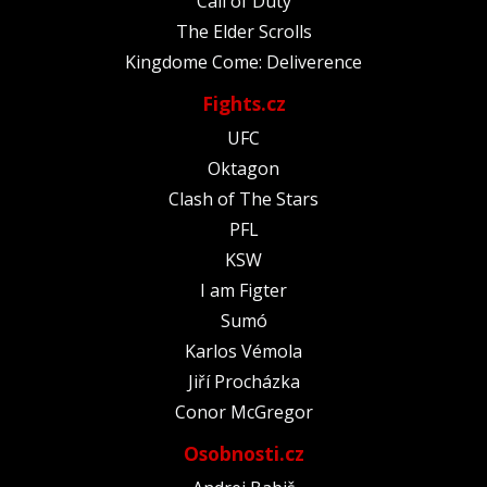
Call of Duty
The Elder Scrolls
Kingdome Come: Deliverence
Fights.cz
UFC
Oktagon
Clash of The Stars
PFL
KSW
I am Figter
Sumó
Karlos Vémola
Jiří Procházka
Conor McGregor
Osobnosti.cz