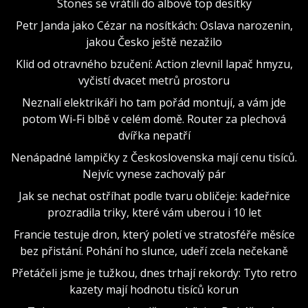
Stones se vrátili do albové top desítky
Petr Janda jako Cézar na nosítkách: Oslava narozenin,
jakou Česko ještě nezažilo
Klid od otravného bzučení: Action zlevnil lapač hmyzu,
vyčistí dvacet metrů prostoru
Neznalí elektrikáři ho tam pořád montují, a vám jde
potom Wi-Fi blbě v celém domě. Router za plechová
dvířka nepatří
Nenápadné lampičky z Československa mají cenu tisíců.
Nejvíc vynese zachovalý pár
Jak se nechat ostříhat podle tvaru obličeje: kadeřnice
prozradila triky, které vám uberou i 10 let
Francie testuje dron, který poletí ve stratosféře měsíce
bez přistání. Pohání ho slunce, udeří zcela nečekaně
Přetáčeli jsme je tužkou, dnes trhají rekordy: Tyto retro
kazety mají hodnotu tisíců korun