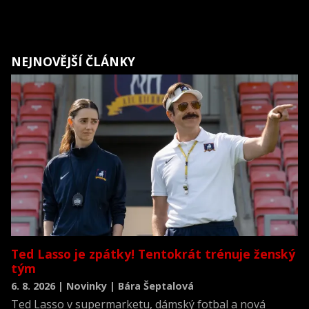
NEJNOVĚJŠÍ ČLÁNKY
Ted Lasso je zpátky! Tentokrát trénuje ženský
tým
6. 8. 2026 | Novinky | Bára Šeptalová
Ted Lasso v supermarketu, dámský fotbal a nová