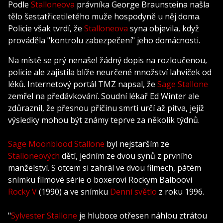
Podle
Stalloneova
právníka George Braunsteina našla
tělo šestatřicetiletého muže hospodyně u něj doma.
Policie však tvrdí, že
Stalloneova
syna objevila, když
prováděla "kontrolu zabezpečení" jeho domácnosti.
Na místě se prý nenašel žádný dopis na rozloučenou,
policie ale zajistila blíže neurčené množství lahviček od
léků. Internetový portál TMZ napsal, že
Sage Stallone
zemřel na předávkování. Soudní lékař Ed Winter ale
zdůraznil, že přesnou příčinu smrti určí až pitva, jejíž
výsledky mohou být známy teprve za několik týdnů.
Sage Moonblood Stallone
byl nejstarším ze
Stalloneových
dětí, jedním ze dvou synů z prvního
manželství. S otcem si zahrál ve dvou filmech, pátém
snímku filmové série o boxerovi Rockym Balboovi
Rocky V
(1990) a ve snímku
Denní světlo
z roku 1996.
"
Sylvester Stallone
je hluboce otřesen náhlou ztrátou