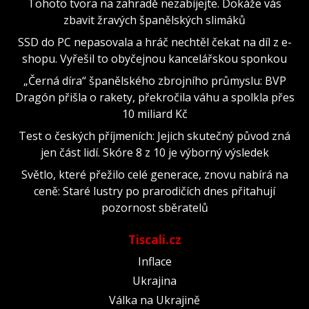
Tohoto tvora na zahradě nezabíjejte. Dokáže vás
zbavit žravých španělských slimáků
SSD do PC nepasovala a hráč nechtěl čekat na díl z e-
shopu. Vyřešil to obyčejnou kancelářskou sponkou
„Černá díra“ španělského zbrojního průmyslu: BVP
Dragón přišla o rakety, překročila váhu a spolkla přes
10 miliard Kč
Test o českých příjmeních: Jejich skutečný původ zná
jen část lidí. Skóre 8 z 10 je výborný výsledek
Světlo, které přežilo celé generace, znovu nabírá na
ceně: Staré lustry po prarodičích dnes přitahují
pozornost sběratelů
Tiscali.cz
Inflace
Ukrajina
Válka na Ukrajině