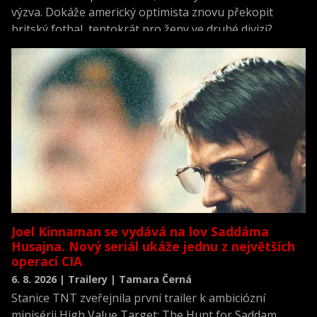
výzva. Dokáže americký optimista znovu překopit
britský fotbal, tentokrát pro ženy ve druhé divizi?
Joel Kinnaman se vydává na lov Saddáma
Husajna. Nový seriál ukáže jednu z největších
operací CIA
6. 8. 2026 | Trailery | Tamara Černá
Stanice TNT zveřejnila první trailer k ambiciózní
minisérii High Value Target: The Hunt for Saddam,