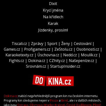
Dixit
Krycí jména
Na křídlech
Karak
Jízdenky, prosím!
Tiscali.cz
|
Zprávy
|
Sport
|
Ženy
|
Cestování
|
Games.cz
|
Profigamers.cz
|
ZeStolu.cz
|
Osobnosti.cz
|
Karaoketexty.cz
|
Úschovna.cz
|
Nedd.cz
|
Moulík.cz
|
Fights.cz
|
Dokina.cz
|
CZhity.cz
|
Našepeníze.cz
|
Srovnám.cz
|
StartupInsider.cz
Dokina.cz
nabízí nejpřehlednější program kin na českém internetu.
Programy kin sledujeme nejen v
Praze
a
Brně
, ale i v dalších městech,
jako jsou
Ostrava
,
Olomouc
,
Hradec Králové
,
České Budějovice
,
Plzeň