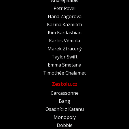
Andrej Babiš
Petr Pavel
Hana Zagorová
Kazma Kazmitch
Kim Kardashian
Karlos Vémola
Marek Ztracený
Taylor Swift
Emma Smetana
Timothée Chalamet
Zestolu.cz
Carcassonne
Bang
Osadníci z Katanu
Monopoly
Dobble