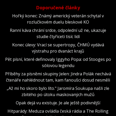
Doporučené články
Hořký konec: Známý americký veterán schytal v
rozlučkovém duelu bleskové KO
Ranní káva chrání srdce, odpolední už ne, ukazuje
studie čtyřiceti tisíc lidí
Konec úlevy: Vrací se supertropy, ČHMÚ vydává
výstrahu pro dvanáct krajů
Pět písní, které definovaly Iggyho Popa: od Stooges po
sólovou legendu
Příběhy za písněmi skupiny Jelen: Jindra Polák nechává
čtenáře nahlédnout tam, kam fanoušci dosud nesměli
„Až mi ho skoro bylo líto." Jaromíra Soukupa našli zle
zbitého po útoku maskovaných mužů
Opak dejá vu existuje. Je ale ještě podivnější
Hitparády: Meduza ovládla česká rádia a The Rolling