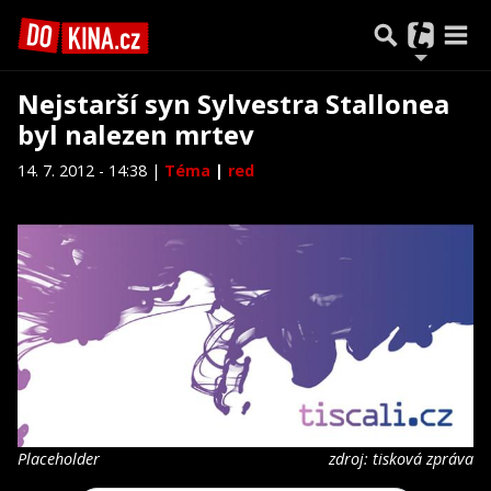
Nejstarší syn Sylvestra Stallonea
byl nalezen mrtev
14. 7. 2012 - 14:38 |
Téma
|
red
Placeholder
zdroj: tisková zpráva