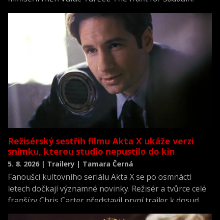
která se vrací k jednomu z nejvýznamnějších okamžiků
novodobých dějin.
Režisérský sestřih filmu Akta X ukáže verzi
snímku, kterou studio nepustilo do kin
5. 8. 2026 | Trailery | Tamara Černá
Fanoušci kultovního seriálu Akta X se po osmnácti
letech dočkají významné novinky. Režisér a tvůrce celé
franšízy Chris Carter představil první trailer k dosud
neviděné režisérské verzi filmu Akta X: Chci uvěřit.