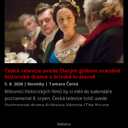
Česká televize uvede Zlatým glóbem oceněné
historické drama o britské královně
5. 8. 2026 | Novinky | Tamara Černá
Milovníci historických filmů by si měli do kalendáře
poznamenat 8. srpen. Česká televize totiž uvede
životopisné drama Královna Viktorie (The Young
Victoria) z roku 2009.