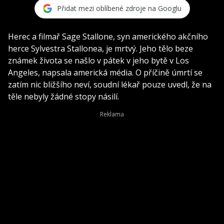
Přidat mezi oblíbené zdroje na Googlu
Herec a filmař Sage Stallone, syn amerického akčního
herce Sylvestra Stallonea, je mrtvý. Jeho tělo beze
známek života se našlo v pátek v jeho bytě v Los
Angeles, napsala americká média. O příčině úmrtí se
zatím nic bližšího neví, soudní lékař pouze uvedl, že na
těle nebyly žádné stopy násilí.