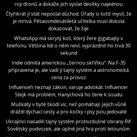
roji dronů a dokáže jich vyslat desítky najednou
Čtyřikrát jí stát neposlal důchod. Úřady si totiž myslí, že
je mrtvá. Pětaosmdesátiletá učitelka musí dokola
dokazovat, že žije
WhatsApp má skrytý koš, který žere gigabajty v
telefonu. Většina lidí o něm neví, vyprázdnit ho trvá 30
sekund
Indie odmítá americkou „černou skříňku". Na F-35
připravena je, ale vadí jí tajný systém a astronomická
cena za provoz
Influenceři neznají zákon, varuje advokát. Influencer
Stejk má problém, Hanychová ho žene k soudu
Muškáty v bytě škodí víc, než pomáhají. Jejich vůně
dráždí dýchací cesty a pro kočky i psy jsou jedovaté
Ukrajinci nasadili tajný systém protivzdušné obrany Rif.
Sovětský podvozek, ale úplně jiná hra proti letounům