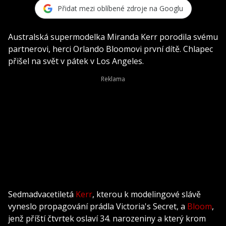
Přidat mezi oblíbené zdroje na Googlu
Australská supermodelka Miranda Kerr porodila svému
partnerovi, herci Orlando Bloomovi první dítě. Chlapec
přišel na svět v pátek v Los Angeles.
Sedmadvacetiletá
Kerr
, kterou k modelingové slávě
vyneslo propagování prádla Victoria's Secret, a
Bloom
,
jenž příští čtvrtek oslaví 34. narozeniny a který krom