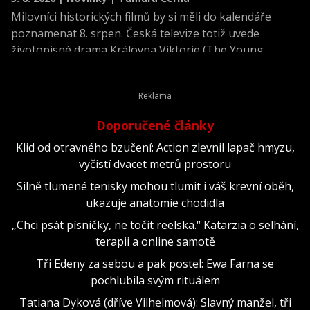
Milovníci historických filmů by si měli do kalendáře
poznamenat 8. srpen. Česká televize totiž uvede
životopisné drama Královna Viktorie (The Young
Victoria) z roku 2009.
Doporučené články
Klid od otravného bzučení: Action zlevnil lapač hmyzu,
vyčistí dvacet metrů prostoru
Silně tlumené tenisky mohou tlumit i váš krevní oběh,
ukazuje anatomie chodidla
„Chci psát písničky, ne točit reelska.“ Katarzia o selhání,
terapii a online samotě
Tři Edeny za sebou a pak postel: Ewa Farna se
pochlubila svým rituálem
Tatiana Dyková (dříve Vilhelmová): Slavný manžel, tři