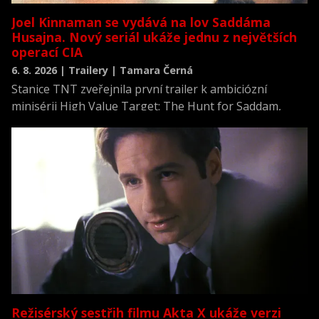
Joel Kinnaman se vydává na lov Saddáma
Husajna. Nový seriál ukáže jednu z největších
operací CIA
6. 8. 2026 | Trailery | Tamara Černá
Stanice TNT zveřejnila první trailer k ambiciózní
minisérii High Value Target: The Hunt for Saddam,
která se vrací k jednomu z nejvýznamnějších okamžiků
novodobých dějin.
Režisérský sestřih filmu Akta X ukáže verzi