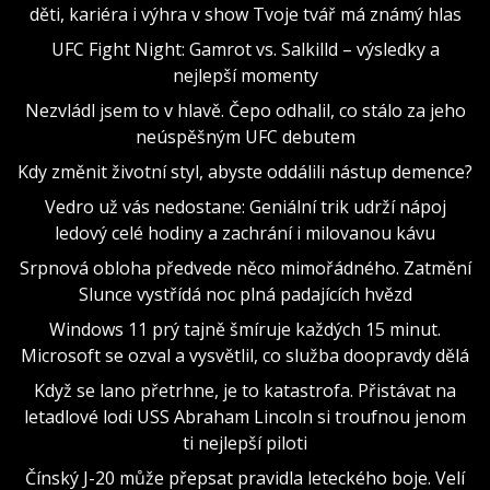
děti, kariéra i výhra v show Tvoje tvář má známý hlas
UFC Fight Night: Gamrot vs. Salkilld – výsledky a
nejlepší momenty
Nezvládl jsem to v hlavě. Čepo odhalil, co stálo za jeho
neúspěšným UFC debutem
Kdy změnit životní styl, abyste oddálili nástup demence?
Vedro už vás nedostane: Geniální trik udrží nápoj
ledový celé hodiny a zachrání i milovanou kávu
Srpnová obloha předvede něco mimořádného. Zatmění
Slunce vystřídá noc plná padajících hvězd
Windows 11 prý tajně šmíruje každých 15 minut.
Microsoft se ozval a vysvětlil, co služba doopravdy dělá
Když se lano přetrhne, je to katastrofa. Přistávat na
letadlové lodi USS Abraham Lincoln si troufnou jenom
ti nejlepší piloti
Čínský J-20 může přepsat pravidla leteckého boje. Velí