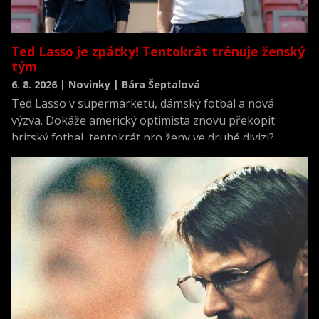
Ted Lasso je zpátky! Tentokrát trénuje ženský
tým
6. 8. 2026 | Novinky | Bára Šeptalová
Ted Lasso v supermarketu, dámský fotbal a nová
výzva. Dokáže americký optimista znovu překopit
britský fotbal, tentokrát pro ženy ve druhé divizi?