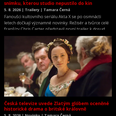
snímku, kterou studio nepustilo do kin
5. 8. 2026 | Trailery | Tamara Černá
Fanoušci kultovního seriálu Akta X se po osmnácti
letech dočkají významné novinky. Režisér a tvůrce celé
franšízy Chris Carter představil první trailer k dosud
neviděné režisérské verzi filmu Akta X: Chci uvěřit.
Česká televize uvede Zlatým glóbem oceněné
historické drama o britské královně
5. 8. 2026 | Novinky | Tamara Černá