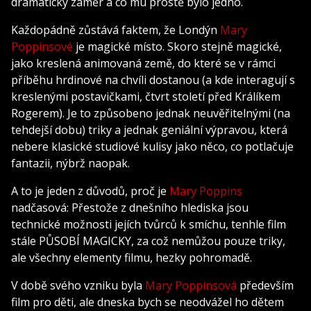
dramatický záměr a co mu prostě bylo jedno.
Každopádně zůstává faktem, že Londýn
Mary
Poppinsové
je magické místo. Skoro stejně magické,
jako kreslená animovaná země, do které se v rámci
příběhu hrdinové na chvíli dostanou (a kde interagují s
kreslenými postavičkami, čtvrt století před Králíkem
Rogerem). Je to způsobeno jednak neuvěřitelnými (na
tehdejší dobu) triky a jednak geniální výpravou, která
nebere klasické studiové kulisy jako něco, co potlačuje
fantazii, nýbrž naopak.
A to je jeden z důvodů, proč je
Mary Poppins
nadčasová: Přestože z dnešního hlediska jsou
technické možnosti jejích tvůrců k smíchu, tenhle film
stále PŮSOBÍ MAGICKY, za což nemůžou pouze triky,
ale všechny elementy filmu, hezky pohromadě.
V době svého vzniku byla
Mary Poppinsová
především
film pro děti, ale dneska bych se neodvážel ho dětem