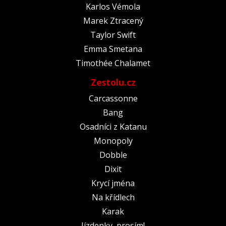
Karlos Vémola
Marek Ztracený
Taylor Swift
Emma Smetana
Timothée Chalamet
Zestolu.cz
Carcassonne
Bang
Osadníci z Katanu
Monopoly
Dobble
Dixit
Krycí jména
Na křídlech
Karak
Jízdenky, prosím!