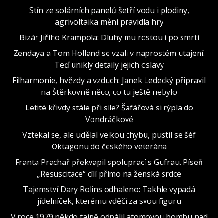
Stín ze solárních panelů šetří vodu i plodiny,
agrivoltaika mění pravidla hry
Bizár Jiřího Krampola: Dluhy mu rostou i po smrti
Zendaya a Tom Holland se vzali v naprostém utajení.
Teď unikly detaily jejich oslavy
Filharmonie, hvězdy a vzduch: Janek Ledecký připravil
na Štěrkovně něco, co tu ještě nebylo
Letité křivdy stále při síle? Šafářová si rýpla do
Vondráčkové
Vztekal se, ale udělal velkou chybu, pustil se šéf
Oktagonu do českého veterána
Franta Prachař překvapil spoluprací s Gufrau. Píseň
„Resuscitace“ cílí přímo na ženská srdce
Tajemství Dary Rolins odhaleno: Takhle vypadá
jídelníček, kterému vděčí za svou figuru
V roce 1979 někdo tajně odpálil atomovou bombu nad