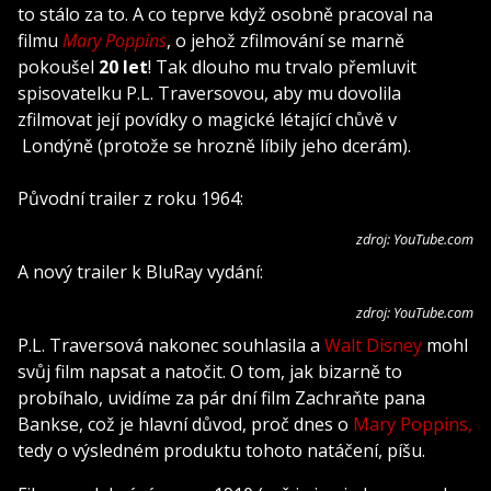
to stálo za to. A co teprve když osobně pracoval na
filmu
Mary Poppins
, o jehož zfilmování se marně
pokoušel
20 let
! Tak dlouho mu trvalo přemluvit
spisovatelku P.L. Traversovou, aby mu dovolila
zfilmovat její povídky o magické létající chůvě v
Londýně (protože se hrozně líbily jeho dcerám).
Původní trailer z roku 1964:
zdroj: YouTube.com
A nový trailer k BluRay vydání:
zdroj: YouTube.com
P.L. Traversová nakonec souhlasila a
Walt Disney
mohl
svůj film napsat a natočit. O tom, jak bizarně to
probíhalo, uvidíme za pár dní film Zachraňte pana
Bankse, což je hlavní důvod, proč dnes o
Mary Poppins,
tedy o výsledném produktu tohoto natáčení, píšu.