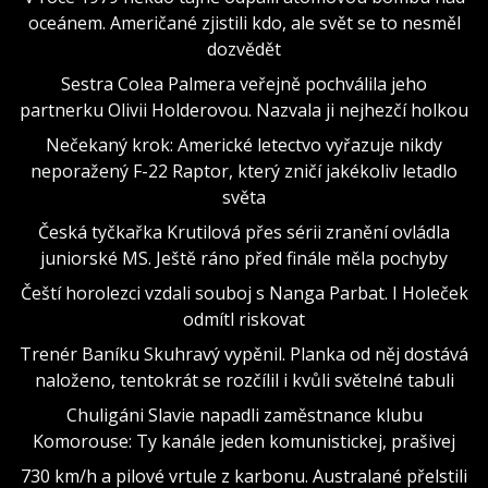
oceánem. Američané zjistili kdo, ale svět se to nesměl
dozvědět
Sestra Colea Palmera veřejně pochválila jeho
partnerku Olivii Holderovou. Nazvala ji nejhezčí holkou
Nečekaný krok: Americké letectvo vyřazuje nikdy
neporažený F-22 Raptor, který zničí jakékoliv letadlo
světa
Česká tyčkařka Krutilová přes sérii zranění ovládla
juniorské MS. Ještě ráno před finále měla pochyby
Čeští horolezci vzdali souboj s Nanga Parbat. I Holeček
odmítl riskovat
Trenér Baníku Skuhravý vypěnil. Planka od něj dostává
naloženo, tentokrát se rozčílil i kvůli světelné tabuli
Chuligáni Slavie napadli zaměstnance klubu
Komorouse: Ty kanále jeden komunistickej, prašivej
730 km/h a pilové vrtule z karbonu. Australané přelstili