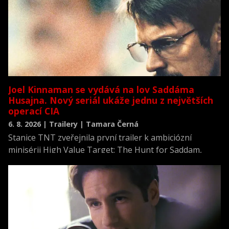
Joel Kinnaman se vydává na lov Saddáma
Husajna. Nový seriál ukáže jednu z největších
operací CIA
6. 8. 2026 | Trailery | Tamara Černá
Stanice TNT zveřejnila první trailer k ambiciózní
minisérii High Value Target: The Hunt for Saddam,
která se vrací k jednomu z nejvýznamnějších okamžiků
novodobých dějin.