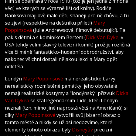
Film se odehrává v roce 1910 (což je jen jedna z mnoha
věcí, ve kterých se výrazně liší od knihy). Rodiče
Banksovi mají dvě malé děti, shánějí pro ně chůvu, a tu
se zjeví (respektive na deštníku přiletí)
Mary
Poppinsová
(Julie Andrewsová, filmově debutující). Ta
pak s dětmi a s kominíkem Bertem (
Dick Van Dyke,
v
USA tehdy velmi slavný televizní komik) prožije rozličná
více či méně fantasticko-hudební dobrodružství, aby
nakonec všichni dostali nějakou lekci a Mary opět
odletěla.
Londýn
Mary Poppinsové
má nerealistické barvy,
nerealisticky rozmístěné památky, jeho obyvatelé
nemají realistické kostýmy a "londýnský" přízvuk
Dicka
Van Dykea
se stal legendárním. Lidé, kteří Londýn
neznali (tzn. mimo jiné naprostá většina Američanů) si
díky
Mary Poppinsové
vytvořili svůj bizarní obraz o
tomto městě a nikdy se už asi nedozvíme, které
elementy tohoto obrazu byly
Disneyův
precizní