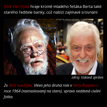
Dick Van Dyke
hraje kromě mladého fešáka Berta také
starého ředitele banky, což nabízí zajímavé srovnání:
zdroj: tisková zpráva
2x
Dick van Dyke:
Vlevo jeho druhá role v
Mary Poppins v
roce 1964 (namaskovaný na staro), vpravo nedávná civilní
fotka.