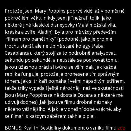
Protože jsem Mary Poppins poprvé viděl až v poměrně
pokročilém věku, nikdy jsem ji "nežral" tolik, jako
některé jiné klasické disneyovky (Malá možská víla,
Kráska a zvíře, Aladin). Byla pro mě vždy především
"filmem pro pamětníky" (podobně, jako je pro mé
trochu starší, ale ne úplně staré kolegy třeba
Casablanca), který stojí za to podrobně analyzovat,
sekundu po sekundě, a neustále se podivovat tomu,
jakou úžasnou práci si tvůrci se vším dali. Jak každá
replika funguje, protože je pronesena tím správným
tónem. Jak si trikaři pomáhají velmi nápaditým střihem,
takže triky vypadají ještě náročněji, než ve skutečnosti
jsou (Mary Poppinsza ně dostala Oscara a některé mě
udivují dodnes). Jak jsou ve filmu drobné náznaky
něčeho vážnějšího. A jak je v dnešní době vzácné, aby
se filmaři s každým záběrem takhle piplali.
BONUS: Kvalitní šestidílný dokument o vzniku filmu
zde