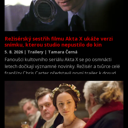
Režisérský sestřih filmu Akta X ukáže verzi
snímku, kterou studio nepustilo do kin
5. 8. 2026 | Trailery | Tamara Černá
Fanoušci kultovního seriálu Akta X se po osmnácti
letech dočkají významné novinky. Režisér a tvůrce celé
franšízy Chris Carter představil první trailer k dosud
neviděné režisérské verzi filmu Akta X: Chci uvěřit.