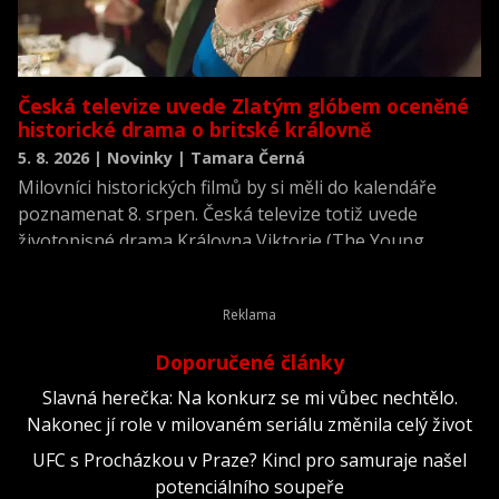
Česká televize uvede Zlatým glóbem oceněné
historické drama o britské královně
5. 8. 2026 | Novinky | Tamara Černá
Milovníci historických filmů by si měli do kalendáře
poznamenat 8. srpen. Česká televize totiž uvede
životopisné drama Královna Viktorie (The Young
Victoria) z roku 2009.
Doporučené články
Slavná herečka: Na konkurz se mi vůbec nechtělo.
Nakonec jí role v milovaném seriálu změnila celý život
UFC s Procházkou v Praze? Kincl pro samuraje našel
potenciálního soupeře