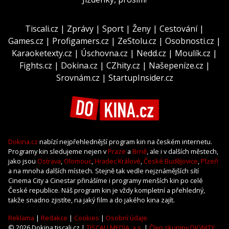
Tiscali.cz
|
Zprávy
|
Sport
|
Ženy
|
Cestování
|
Games.cz
|
Profigamers.cz
|
ZeStolu.cz
|
Osobnosti.cz
|
Karaoketexty.cz
|
Úschovna.cz
|
Nedd.cz
|
Moulík.cz
|
Fights.cz
|
Dokina.cz
|
CZhity.cz
|
Našepeníze.cz
|
Srovnám.cz
|
StartupInsider.cz
Dokina.cz
nabízí nejpřehlednější program kin na českém internetu.
Programy kin sledujeme nejen v
Praze
a
Brně
, ale i v dalších městech,
jako jsou
Ostrava
,
Olomouc
,
Hradec Králové
,
České Budějovice
,
Plzeň
a na mnoha dalších místech. Stejně tak vedle nejznámějších sítí
Cinema City a Cinestar přinášíme i programy menších kin po celé
České republice. Náš program kin je vždy kompletní a přehledný,
takže snadno zjistíte, na jaký film a do jakého kina zajít.
Reklama
|
Redakce
|
Cookies
|
Osobní údaje
© 2026 Dokina.tiscali.cz |
TISCALI MEDIA, a.s.
|
Člen skupiny DIGNITY,