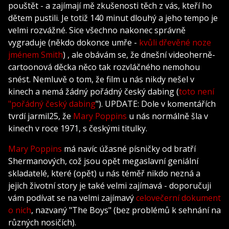
pouštět - a zajímají mě zkušenosti těch z vás, kteří ho
dětem pustili. Je totiž 140 minut dlouhý a jeho tempo je
velmi rozvážné. Sice všechno nakonec správně
vygraduje (někdo dokonce umře -
kvůli dřevěné noze
jménem Smith
) , ale obávám se, že dnešní videoherně-
cartoonová děcka něco tak rozvláčného nemohou
snést. Nemluvě o tom, že film u nás nikdy nešel v
kinech a nemá žádný pořádný český dabing (
toto není
"pořádný český dabing
"). UPDATE: Dole v komentářích
tvrdí jarmil25, že
Mary Poppins
u nás normálně šla v
kinech v roce 1971, s českými titulky.
Mary Poppins
má navíc úžasné písničky od bratří
Shermanových, což jsou opět megaslavní geniální
skladatelé, které (opět) u nás téměř nikdo nezná a
jejich životní story je také velmi zajímavá - doporučuji
vám podívat se na velmi zajímavý
celovečerní dokument
o nich
, nazvaný "The Boys" (bez problémů k sehnání na
různých nosičích).