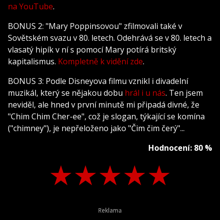
na YouTube
.
BONUS 2: "Mary Poppinsovou" zfilmovali také v
Sovětském svazu v 80. letech. Odehrává se v 80. letech a
vlasatý hipík v ní s pomocí Mary potírá britský
kapitalismus.
Kompletně k vidění zde
.
BONUS 3: Podle Disneyova filmu vznikl i divadelní
muzikál, který se nějakou dobu
hrál i u nás
. Ten jsem
neviděl, ale hned v první minutě mi připadá divné, že
"Chim Chim Cher-ee", což je slogan, týkající se komína
("chimney"), je nepřeloženo jako "Čim čim čerý"...
Hodnocení: 80 %
★
★
★
★
★