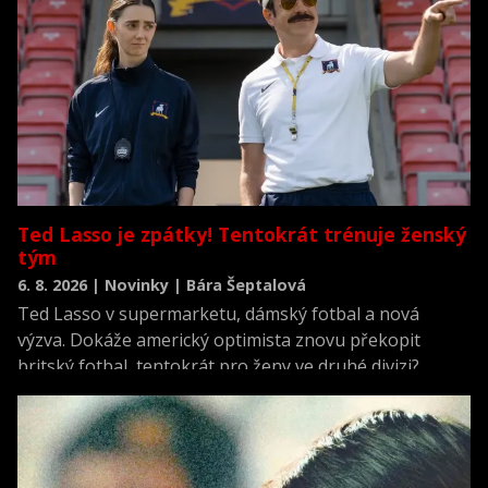
Ted Lasso je zpátky! Tentokrát trénuje ženský
tým
6. 8. 2026 | Novinky | Bára Šeptalová
Ted Lasso v supermarketu, dámský fotbal a nová
výzva. Dokáže americký optimista znovu překopit
britský fotbal, tentokrát pro ženy ve druhé divizi?