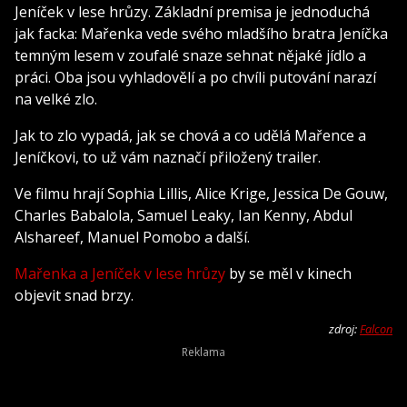
Jeníček v lese hrůzy. Základní premisa je jednoduchá
jak facka: Mařenka vede svého mladšího bratra Jeníčka
temným lesem v zoufalé snaze sehnat nějaké jídlo a
práci. Oba jsou vyhladovělí a po chvíli putování narazí
na velké zlo.
Jak to zlo vypadá, jak se chová a co udělá Mařence a
Jeníčkovi, to už vám naznačí přiložený trailer.
Ve filmu hrají Sophia Lillis, Alice Krige, Jessica De Gouw,
Charles Babalola, Samuel Leaky, Ian Kenny, Abdul
Alshareef, Manuel Pomobo a další.
Mařenka a Jeníček v lese hrůzy
by se měl v kinech
objevit snad brzy.
zdroj:
Falcon