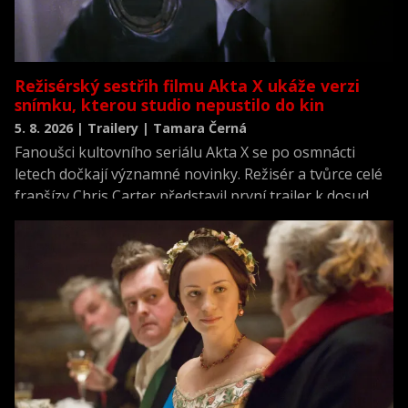
Režisérský sestřih filmu Akta X ukáže verzi
snímku, kterou studio nepustilo do kin
5. 8. 2026 | Trailery | Tamara Černá
Fanoušci kultovního seriálu Akta X se po osmnácti
letech dočkají významné novinky. Režisér a tvůrce celé
franšízy Chris Carter představil první trailer k dosud
neviděné režisérské verzi filmu Akta X: Chci uvěřit.