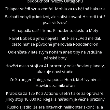
budoucnost hvězdy Oktagonu
Chlapec snědl sýr a zemřel. Mohla za to běžná bakterie
Barbaři nebyli primitivní, ale sofistikovaní. Historii totiž
psali vítězové
AI napadla další firmu. K incidentu došlo u Mety
Pavel Bobek a jeho největší hit: Píseň „Veď mě dál,
cesto má“ se původně jmenovala Rododendron
Odlehčete v létě svým nohám aneb tipy na vzdušné
pánské boty
Hovězí maso stojí za 41 procenty odlesňování planety,
ukazuje nová studie
Ze Stranger Things na pódia: Herci, kteří vyměnili
Hawkins za mikrofon
Krabička za 125 Kč z Actionu ušetří tisíce za opraváře,
jindy stojí 10 000 Kč. Regál s nářadím je věčně prázdný
Rusko zjistilo, že éra bitevních helikoptér skončila, a