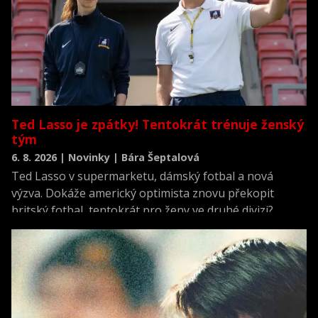
Ted Lasso je zpátky! Tentokrát trénuje ženský
tým
6. 8. 2026 | Novinky | Bára Šeptalová
Ted Lasso v supermarketu, dámský fotbal a nová
výzva. Dokáže americký optimista znovu překopit
britský fotbal, tentokrát pro ženy ve druhé divizi?