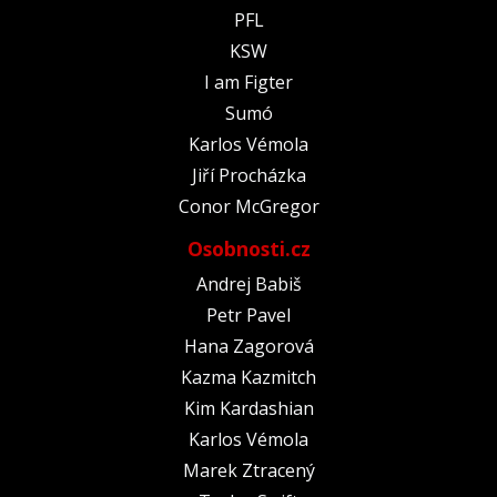
PFL
KSW
I am Figter
Sumó
Karlos Vémola
Jiří Procházka
Conor McGregor
Osobnosti.cz
Andrej Babiš
Petr Pavel
Hana Zagorová
Kazma Kazmitch
Kim Kardashian
Karlos Vémola
Marek Ztracený