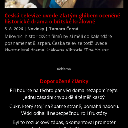
Česká televize uvede Zlatým glóbem oceněné
historické drama o britské královně
5. 8. 2026 | Novinky | Tamara Černá
Milovníci historických filmů by si měli do kalendáře
poznamenat 8. srpen. Česká televize totiž uvede
životopisné drama Královna Viktorie (The Young
Victoria) z roku 2009.
Doporučené články
Při bouřce na těchto pár věcí doma nezapomínejte.
Jednu zásadní chybu dělá téměř každý
Cukr, který stojí na špatné straně, pomáhá nádoru.
Vědci odhalili nebezpečnou roli fruktózy
Byl to rozlučkový zápas, okomentoval promotér