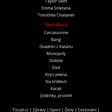
Taylor Swift
Emma Smetana
Timothée Chalamet
Zestolu.cz
Carcassonne
Bang
Osadníci z Katanu
Monopoly
Dobble
Dixit
Krycí jména
Na křídlech
Karak
Jízdenky, prosím!
Tiscali.cz
|
Zprávy
|
Sport
|
Ženy
|
Cestování
|