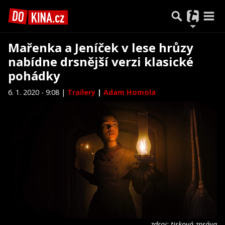
Mařenka a Jeníček v lese hrůzy
nabídne drsnější verzi klasické
pohádky
6. 1. 2020 - 9:08 |
Trailery
|
Adam Homola
zdroj: tisková zpráva