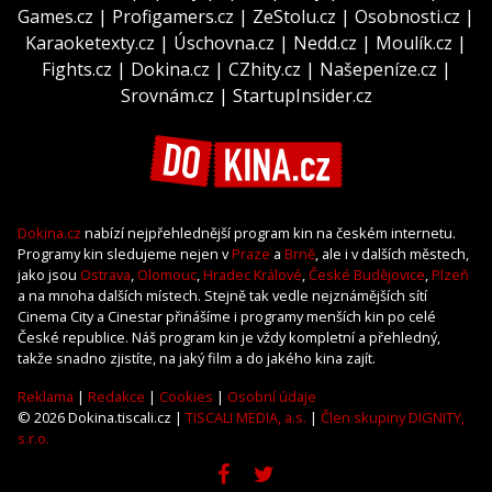
Games.cz
|
Profigamers.cz
|
ZeStolu.cz
|
Osobnosti.cz
|
Karaoketexty.cz
|
Úschovna.cz
|
Nedd.cz
|
Moulík.cz
|
Fights.cz
|
Dokina.cz
|
CZhity.cz
|
Našepeníze.cz
|
Srovnám.cz
|
StartupInsider.cz
Dokina.cz
nabízí nejpřehlednější program kin na českém internetu.
Programy kin sledujeme nejen v
Praze
a
Brně
, ale i v dalších městech,
jako jsou
Ostrava
,
Olomouc
,
Hradec Králové
,
České Budějovice
,
Plzeň
a na mnoha dalších místech. Stejně tak vedle nejznámějších sítí
Cinema City a Cinestar přinášíme i programy menších kin po celé
České republice. Náš program kin je vždy kompletní a přehledný,
takže snadno zjistíte, na jaký film a do jakého kina zajít.
Reklama
|
Redakce
|
Cookies
|
Osobní údaje
© 2026 Dokina.tiscali.cz |
TISCALI MEDIA, a.s.
|
Člen skupiny DIGNITY,
s.r.o.