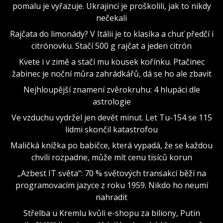
pomalu je vyřazuje. Ukrajinci je proškolili, jak to nikdy
nečekali
Rajčata do limonády? V Itálii je to klasika a chuť předčí i
citrónovku. Stačí 500 g rajčat a jeden citrón
Kvete i v zimě a stačí mu kousek kořínku. Ptačinec
žabinec je noční můra zahrádkářů, dá se ho ale zbavit
Nejhloupější znamení zvěrokruhu: 4 hlupáci dle
astrologie
Ve vzduchu vydržel jen devět minut. Let Tu-154 se 115
lidmi skončil katastrofou
Maličká knížka po babičce, která vypadá, že se každou
chvíli rozpadne, může mít cenu tisíců korun
„Azbest IT světa“: 70 % světových transakcí běží na
programovacím jazyce z roku 1959. Nikdo ho neumí
nahradit
Střelba u Kremlu kvůli e-shopu za biliony, Putin