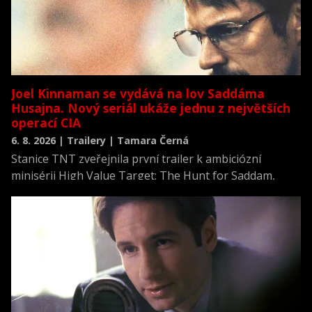
Joel Kinnaman se vydává na lov Saddáma
Husajna. Nový seriál ukáže jednu z největších
operací CIA
6. 8. 2026 | Trailery | Tamara Černá
Stanice TNT zveřejnila první trailer k ambiciózní
minisérii High Value Target: The Hunt for Saddam,
která se vrací k jednomu z nejvýznamnějších okamžiků
novodobých dějin.