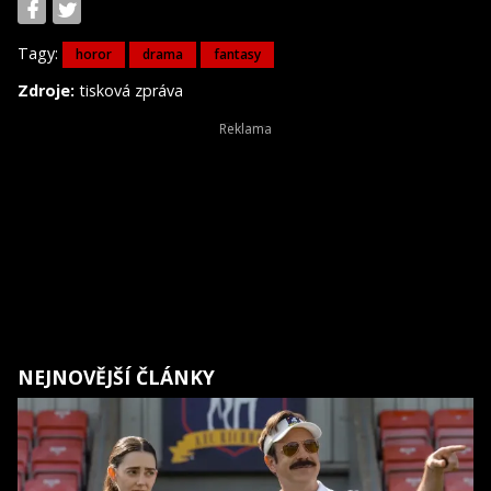
Tagy:
horor
drama
fantasy
Zdroje:
tisková zpráva
NEJNOVĚJŠÍ ČLÁNKY