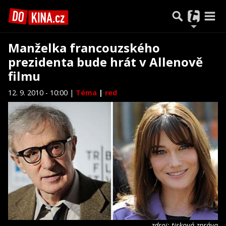
Manželka francouzského
prezidenta bude hrát v Allenově
filmu
12. 9. 2010 - 10:00 |
Téma
|
red
zdroj: tisková zpráva