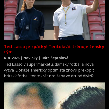
Ted Lasso je zpátky! Tentokrát trénuje ženský
tým
6. 8. 2026 | Novinky | Bára Šeptalová
Ted Lasso v supermarketu, dámský fotbal a nová
výzva. Dokáže americký optimista znovu překopit
britský fotbal, tentokrát pro ženy ve druhé divizi?