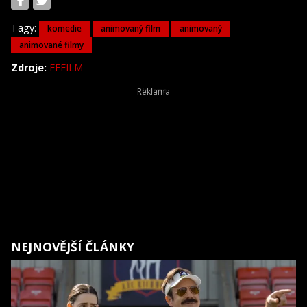
Tagy:
komedie
animovaný film
animovaný
animované filmy
Zdroje:
FFFILM
NEJNOVĚJŠÍ ČLÁNKY