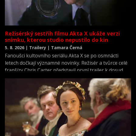
Režisérský sestřih filmu Akta X ukáže verzi
snímku, kterou studio nepustilo do kin
5. 8. 2026 | Trailery | Tamara Černá
Fanoušci kultovního seriálu Akta X se po osmnácti
letech dočkají významné novinky. Režisér a tvůrce celé
franšízy Chris Carter představil první trailer k dosud
neviděné režisérské verzi filmu Akta X: Chci uvěřit.