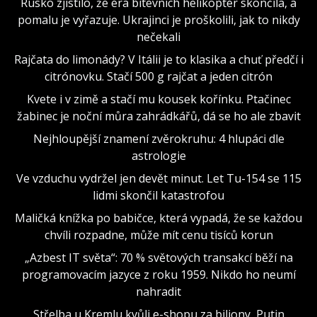
Rusko zjistilo, že éra bitevních helikoptér skončila, a
pomalu je vyřazuje. Ukrajinci je proškolili, jak to nikdy
nečekali
Rajčata do limonády? V Itálii je to klasika a chuť předčí i
citrónovku. Stačí 500 g rajčat a jeden citrón
Kvete i v zimě a stačí mu kousek kořínku. Ptačinec
žabinec je noční můra zahrádkářů, dá se ho ale zbavit
Nejhloupější znamení zvěrokruhu: 4 hlupáci dle
astrologie
Ve vzduchu vydržel jen devět minut. Let Tu-154 se 115
lidmi skončil katastrofou
Maličká knížka po babičce, která vypadá, že se každou
chvíli rozpadne, může mít cenu tisíců korun
„Azbest IT světa“: 70 % světových transakcí běží na
programovacím jazyce z roku 1959. Nikdo ho neumí
nahradit
Střelba u Kremlu kvůli e-shopu za biliony, Putin