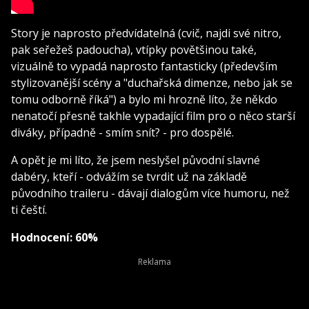
Story je naprosto předvídatelná (cvič, najdi své nitro,
pak seřežeš padoucha), vtípky povětšinou také,
vizuálně to vypadá naprosto fantasticky (především
stylizovanější scény a "duchařská dimenze, nebo jak se
tomu odborně říká") a bylo mi hrozně líto, že někdo
nenatočí přesně takhle vypadající film pro o něco starší
diváky, případně - smím snít? - pro dospělé.
A opět je mi líto, že jsem neslyšel původní slavné
dabéry, kteří - odvážím se tvrdit už na základě
původního traileru - dávají dialogům více humoru, než
ti čeští.
Hodnocení: 60%