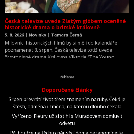
Česká televize uvede Zlatým glóbem oceněné
historické drama o britské královně
5. 8. 2026 | Novinky | Tamara Černá
Milovníci historických filmů by si měli do kalendáře
poznamenat 8. srpen. Česká televize totiž uvede
životopisné drama Královna Viktorie (The Young
Victoria) z roku 2009.
Doporučené články
Srpen převrátí život třem znamením naruby. Čeká je
štěstí, odměna i změna, na kterou dlouho čekala
Vyřízeno: Fleury už si stihl s Muradovem domluvit
odvetu
Při bouřce na těchto pár věcí doma nezapomínejte.