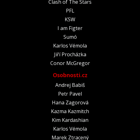
Clash of The Stars
PFL
KSW
I am Figter
Sumó
Karlos Vémola
Jiří Procházka
Conor McGregor
Osobnosti.cz
Andrej Babiš
Petr Pavel
Hana Zagorová
Kazma Kazmitch
Kim Kardashian
Karlos Vémola
Marek Ztracený