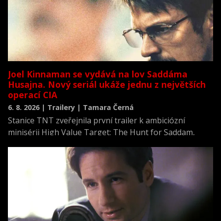
Joel Kinnaman se vydává na lov Saddáma
Husajna. Nový seriál ukáže jednu z největších
operací CIA
6. 8. 2026 | Trailery | Tamara Černá
Stanice TNT zveřejnila první trailer k ambiciózní
minisérii High Value Target: The Hunt for Saddam,
která se vrací k jednomu z nejvýznamnějších okamžiků
novodobých dějin.