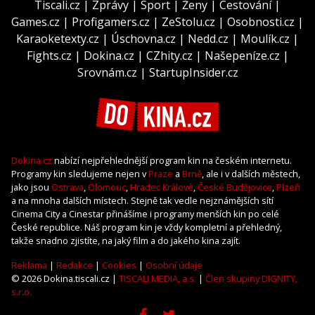
Tiscali.cz
|
Zprávy
|
Sport
|
Ženy
|
Cestování
|
Games.cz
|
Profigamers.cz
|
ZeStolu.cz
|
Osobnosti.cz
|
Karaoketexty.cz
|
Úschovna.cz
|
Nedd.cz
|
Moulík.cz
|
Fights.cz
|
Dokina.cz
|
CZhity.cz
|
Našepeníze.cz
|
Srovnám.cz
|
StartupInsider.cz
Dokina.cz
nabízí nejpřehlednější program kin na českém internetu.
Programy kin sledujeme nejen v
Praze
a
Brně
, ale i v dalších městech,
jako jsou
Ostrava
,
Olomouc
,
Hradec Králové
,
České Budějovice
,
Plzeň
a na mnoha dalších místech. Stejně tak vedle nejznámějších sítí
Cinema City a Cinestar přinášíme i programy menších kin po celé
České republice. Náš program kin je vždy kompletní a přehledný,
takže snadno zjistíte, na jaký film a do jakého kina zajít.
Reklama
|
Redakce
|
Cookies
|
Osobní údaje
© 2026 Dokina.tiscali.cz |
TISCALI MEDIA, a.s.
|
Člen skupiny DIGNITY,
s.r.o.