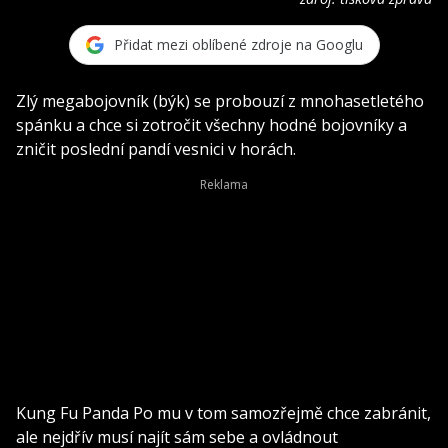
Přidat mezi oblíbené zdroje na Googlu
Zlý megabojovník (býk) se probouzí z mnohasetletého
spánku a chce si zotročit všechny hodné bojovníky a
zničit poslední pandí vesnici v horách.
Kung Fu Panda Po mu v tom samozřejmě chce zabránit,
ale nejdřív musí najít sám sebe a ovládnout