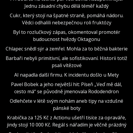
Jednu zásadní chybu dělá téměř každý
Cukr, který stojí na špatné straně, pomáhá nádoru.
Vědci odhalili nebezpečnou roli fruktózy
Byl to rozlučkový zápas, okomentoval promotér
budoucnost hvězdy Oktagonu
Chlapec snědl sýr a zemřel. Mohla za to běžná bakterie
Barbaři nebyli primitivní, ale sofistikovaní. Historii totiž
psali vítězové
AI napadla další firmu. K incidentu došlo u Mety
Pavel Bobek a jeho největší hit: Píseň „Veď mě dál,
cesto má“ se původně jmenovala Rododendron
Odlehčete v létě svým nohám aneb tipy na vzdušné
pánské boty
Krabička za 125 Kč z Actionu ušetří tisíce za opraváře,
jindy stojí 10 000 Kč. Regál s nářadím je věčně prázdný