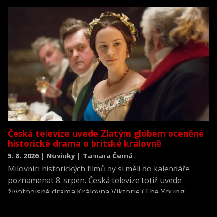
neviděné režisérské verzi filmu Akta X: Chci uvěřit.
Česká televize uvede Zlatým glóbem oceněné
historické drama o britské královně
5. 8. 2026 | Novinky | Tamara Černá
Milovníci historických filmů by si měli do kalendáře
poznamenat 8. srpen. Česká televize totiž uvede
životopisné drama Královna Viktorie (The Young
Victoria) z roku 2009.