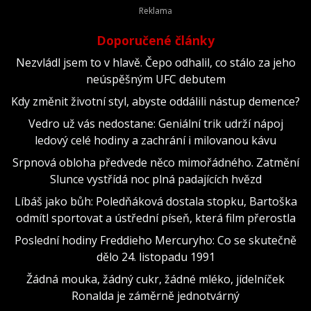
Doporučené články
Nezvládl jsem to v hlavě. Čepo odhalil, co stálo za jeho
neúspěšným UFC debutem
Kdy změnit životní styl, abyste oddálili nástup demence?
Vedro už vás nedostane: Geniální trik udrží nápoj
ledový celé hodiny a zachrání i milovanou kávu
Srpnová obloha předvede něco mimořádného. Zatmění
Slunce vystřídá noc plná padajících hvězd
Líbáš jako bůh: Poledňáková dostala stopku, Bartoška
odmítl sportovat a ústřední píseň, která film přerostla
Poslední hodiny Freddieho Mercuryho: Co se skutečně
dělo 24. listopadu 1991
Žádná mouka, žádný cukr, žádné mléko, jídelníček
Ronalda je záměrně jednotvárný