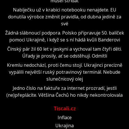
musel střídat
Nabíječku už v krabici notebooku nenajdete. EU
donutila výrobce změnit pravidla, od dubna jedině za
své
Žádná slábnoucí podpora. Polsko připravuje 50. balíček
pomoci Ukrajině, i když se s ní hádá kvůli Banderovi
Čínský pár žil 60 let v jeskyni a vychoval tam čtyři děti.
Úřady je prosily, ať se odstěhují. Odmítli
Kremlu nedochází, proti čemu stojí. Ukrajinci precizně
vypálili největší ruský potravinový terminál. Nebude
slunečnicový olej
Jedno číslo na faktuře za internet prozradí, jestli
(ne)přeplácíte. Většina Čechů ho nikdy nekontrolovala
Tiscali.cz
Inflace
Ukrajina