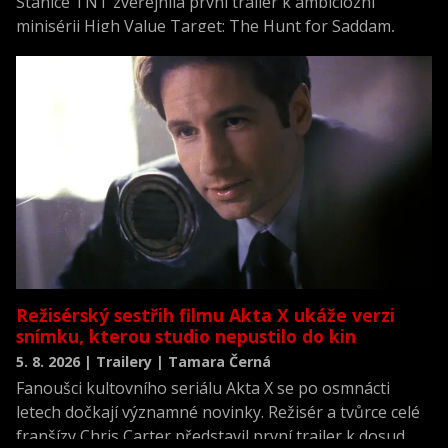
Stanice TNT zveřejnila první trailer k ambiciózní
minisérii High Value Target: The Hunt for Saddam,
která se vrací k jednomu z nejvýznamnějších okamžiků
novodobých dějin.
Režisérský sestřih filmu Akta X ukáže verzi
snímku, kterou studio nepustilo do kin
5. 8. 2026 | Trailery | Tamara Černá
Fanoušci kultovního seriálu Akta X se po osmnácti
letech dočkají významné novinky. Režisér a tvůrce celé
franšízy Chris Carter představil první trailer k dosud