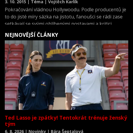
3. 10. 2015 | Téma | Vojtěch Karlík
Pokračování vládnou Hollywoodu. Podle producentů je
to do jisté míry sázka na jistotu, fanoušci se rádi zase
setkávají se svými oblíbenými postavami a kritici
většinou zuří. Výjimky však potvrzují pravidlo. My jsme
NEJNOVĚJŠÍ ČLÁNKY
se tentokrát zaměřili na úspěšná pokračování
animovaných hitů. Ani těm se totiž zájem studií o tzv.
sequely nevyhýbá.
Ted Lasso je zpátky! Tentokrát trénuje ženský
tým
6. 8. 2026 | Novinky | Bára Šeptalová