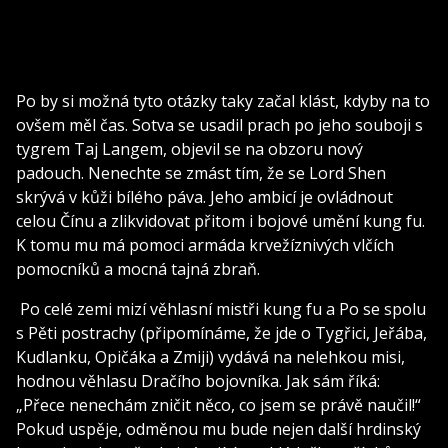
Po by si možná tyto otázky taky začal klást, kdyby na to
ovšem měl čas. Sotva se usadil prach po jeho souboji s
tygrem Taj Langem, objevil se na obzoru nový
padouch. Nenechte se zmást tím, že se Lord Shen
skrývá v kůži bílého páva. Jeho ambicí je ovládnout
celou Čínu a zlikvidovat přitom i bojové umění kung fu.
K tomu mu má pomoci armáda krvežíznivých vlčích
pomocníků a mocná tajná zbraň.
Po celé zemi mizí věhlasní mistři kung fu a Po se spolu
s Pěti postrachy (připomínáme, že jde o Tygřici, Jeřába,
Kudlanku, Opičáka a Zmiji) vydává na nelehkou misi,
hodnou věhlasu Dračího bojovníka. Jak sám říká:
„Přece nenechám zničit něco, co jsem se právě naučil!“
Pokud uspěje, odměnou mu bude nejen další hrdinský