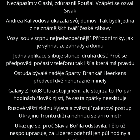
Nezápasím v Clashi, zdůraznil Roušal. Vzápětí se ozval
Sivák
Andrea Kalivodová ukázala svůj domov: Tak bydlí jedna
z nejznámějších tváří české zábavy
Vosy jsou v srpnu nejnebezpečnější: Přírodní triky, jak
je vyhnat ze zahrady a domu
Jedna aplikace slibuje slunce, druhá déšť. Proč se
předpovědi počasí v telefonu tak liší a která má pravdu
Ostuda bývalé naděje Sparty. Brankář Heerkens
předvedl dvě nehorázné minely
Galaxy Z Fold8 Ultra stojí jmění, ale stojí za to. Po pár
hodinách člověk zjistí, že cesta zpátky neexistuje
Rusové věští zkázu Kyjeva a zvěstují raketový postup.
Ukrajinci frontu drží a nehnou se ani o metr
Ukazuje se, proč Slavia Bořila odstavila. Tělo už
nespolupracuje, za Liberec odehrál jen půl hodiny a