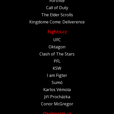
Fortnite
Call of Duty
The Elder Scrolls
Kingdome Come: Deliverence
Fights.cz
UFC
Oktagon
Clash of The Stars
PFL
KSW
I am Figter
Sumó
Karlos Vémola
Jiří Procházka
Conor McGregor
Osobnosti.cz