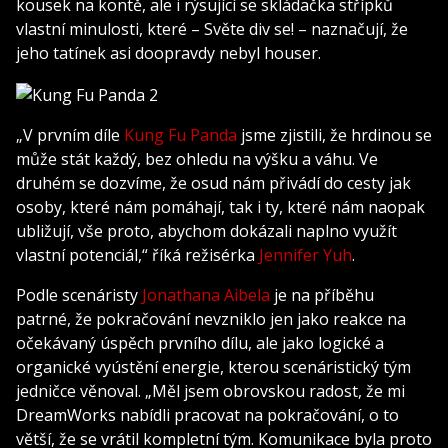
kousek na kontě, ale i rýsující se skládačka střípků
vlastní minulosti, které – Světe div se! – naznačují, že
jeho tatínek asi doopravdy nebyl houser.
„V prvním díle
Kung Fu Panda
jsme zjistili, že hrdinou se
může stát každý, bez ohledu na výšku a váhu. Ve
druhém se dozvíme, že osud nám přivádí do cesty jak
osoby, které nám pomáhají, tak i ty, které nám naopak
ubližují, vše proto, abychom dokázali naplno využít
vlastní potenciál,“ říká režisérka
Jennifer Yuh
.
Podle scenáristy
Jonathana Aibela
je na příběhu
patrné, že pokračování nevzniklo jen jako reakce na
očekávaný úspěch prvního dílu, ale jako logické a
organické vyústění energie, kterou scenáristický tým
jedničce věnoval. „Měl jsem obrovskou radost, že mi
DreamWorks nabídli pracovat na pokračování, o to
větší, že se vrátil kompletní tým. Komunikace byla proto