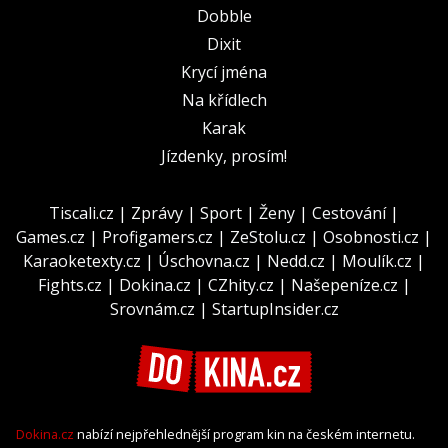
Dobble
Dixit
Krycí jména
Na křídlech
Karak
Jízdenky, prosím!
Tiscali.cz
|
Zprávy
|
Sport
|
Ženy
|
Cestování
|
Games.cz
|
Profigamers.cz
|
ZeStolu.cz
|
Osobnosti.cz
|
Karaoketexty.cz
|
Úschovna.cz
|
Nedd.cz
|
Moulík.cz
|
Fights.cz
|
Dokina.cz
|
CZhity.cz
|
Našepeníze.cz
|
Srovnám.cz
|
StartupInsider.cz
Dokina.cz
nabízí nejpřehlednější program kin na českém internetu.