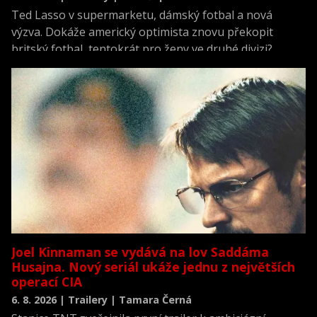
Ted Lasso v supermarketu, dámský fotbal a nová
výzva. Dokáže americký optimista znovu překopit
britský fotbal, tentokrát pro ženy ve druhé divizi?
Joel Kinnaman se vydává na lov Saddáma
Husajna. Nový seriál ukáže jednu z největších
operací CIA
6. 8. 2026 | Trailery | Tamara Černá