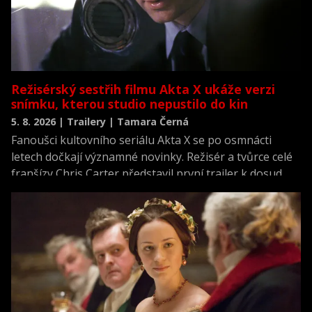
Režisérský sestřih filmu Akta X ukáže verzi
snímku, kterou studio nepustilo do kin
5. 8. 2026 | Trailery | Tamara Černá
Fanoušci kultovního seriálu Akta X se po osmnácti
letech dočkají významné novinky. Režisér a tvůrce celé
franšízy Chris Carter představil první trailer k dosud
neviděné režisérské verzi filmu Akta X: Chci uvěřit.