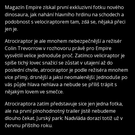
Magazín Empire získal první exkluzivní fotku nového
dinosaura, jak nahání hlavního hrdinu na schodech a
podobnost s velociraptorem tam, zdá se, nějaká přeci
jen je.
Atrociraptor je ale mnohem nebezpečnější a režisér
Colin Trevorrow v rozhovoru právě pro Empire
vysvětlil velice jednoduše proč. Zatímco veliciraptor je
spíše tichý lovec snažící se zůstat v utajení až do
poslední chvíle, atrociraptor je podle režiséra mnohem
více přímý, drsnější a jaksi neomalenější. Jednoduše po
vás půjde hlava nehlava a nebude se příliš trápit s
nějakým lovem ve smečce.
Atrociraptora zatím představuje sice jen jedna fotka,
ale na první plnohodnotný trailer jistě nebudeme
dlouho čekat. Jurský park: Nadvláda dorazí totiž už v
červnu příštího roku.