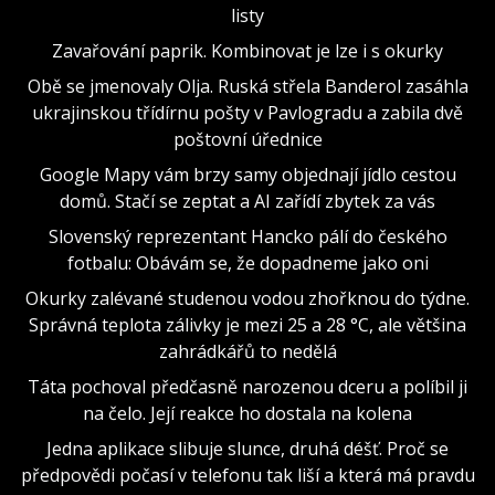
listy
Zavařování paprik. Kombinovat je lze i s okurky
Obě se jmenovaly Olja. Ruská střela Banderol zasáhla
ukrajinskou třídírnu pošty v Pavlogradu a zabila dvě
poštovní úřednice
Google Mapy vám brzy samy objednají jídlo cestou
domů. Stačí se zeptat a AI zařídí zbytek za vás
Slovenský reprezentant Hancko pálí do českého
fotbalu: Obávám se, že dopadneme jako oni
Okurky zalévané studenou vodou zhořknou do týdne.
Správná teplota zálivky je mezi 25 a 28 °C, ale většina
zahrádkářů to nedělá
Táta pochoval předčasně narozenou dceru a políbil ji
na čelo. Její reakce ho dostala na kolena
Jedna aplikace slibuje slunce, druhá déšť. Proč se
předpovědi počasí v telefonu tak liší a která má pravdu