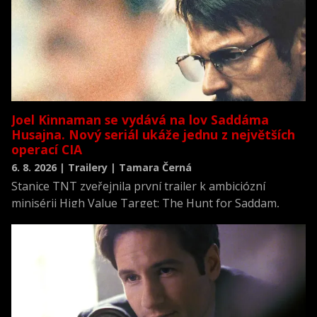
Joel Kinnaman se vydává na lov Saddáma
Husajna. Nový seriál ukáže jednu z největších
operací CIA
6. 8. 2026 | Trailery | Tamara Černá
Stanice TNT zveřejnila první trailer k ambiciózní
minisérii High Value Target: The Hunt for Saddam,
která se vrací k jednomu z nejvýznamnějších okamžiků
novodobých dějin.