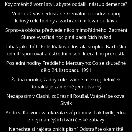
Kdy změnit životní styl, abyste oddálili nástup demence?
Vedro už vás nedostane: Geniální trik udrží nápoj
ledový celé hodiny a zachrání i milovanou kávu
Srpnová obloha předvede něco mimořádného. Zatmění
Slunce vystřídá noc plná padajících hvězd
Líbáš jako bůh: Poledňáková dostala stopku, Bartoška
odmítl sportovat a ústřední píseň, která film přerostla
Poslední hodiny Freddieho Mercuryho: Co se skutečně
dělo 24. listopadu 1991
Žádná mouka, žádný cukr, žádné mléko, jídelníček
Ronalda je záměrně jednotvárný
Nezápasím v Clashi, zdůraznil Roušal. Vzápětí se ozval
Sivák
Andrea Kalivodová ukázala svůj domov: Tak bydlí jedna
z nejznámějších tváří české zábavy
Nenechte si rajčata zničit plísní. Odstraňte okamžitě