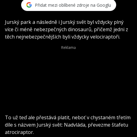
Přidat mezi oblíbené zdroje na Googlu
Jurský park a následně i Jurský svět byl vždycky plný
více či méně nebezpečných dinosaurů, přičemž jedni z
těch nejnebezpečnějších byli vždycky velociraptoři.
To už teď ale přestává platit, neboť v chystaném třetím
díle s názvem Jurský svět: Nadvláda, převezme štafetu
atrociraptor.