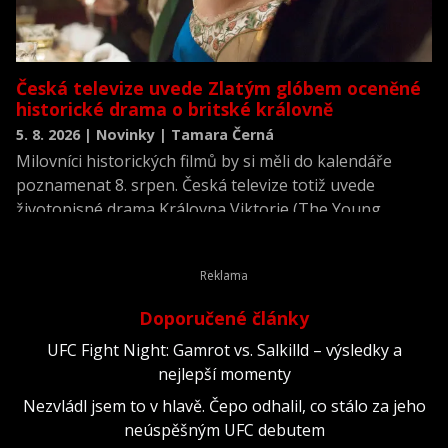
Česká televize uvede Zlatým glóbem oceněné
historické drama o britské královně
5. 8. 2026 | Novinky | Tamara Černá
Milovníci historických filmů by si měli do kalendáře
poznamenat 8. srpen. Česká televize totiž uvede
životopisné drama Královna Viktorie (The Young
Victoria) z roku 2009.
Doporučené články
UFC Fight Night: Gamrot vs. Salkilld – výsledky a
nejlepší momenty
Nezvládl jsem to v hlavě. Čepo odhalil, co stálo za jeho
neúspěšným UFC debutem