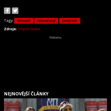
Tagy:
dinosauři
dobrodružný
jurský svět
Zdroje:
Empire Online
NEJNOVĚJŠÍ ČLÁNKY