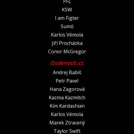
PFL
KSW
I am Figter
Sumó
Karlos Vémola
Jiří Procházka
Conor McGregor
Osobnosti.cz
Andrej Babiš
Petr Pavel
Hana Zagorová
Kazma Kazmitch
Kim Kardashian
Karlos Vémola
Marek Ztracený
Taylor Swift