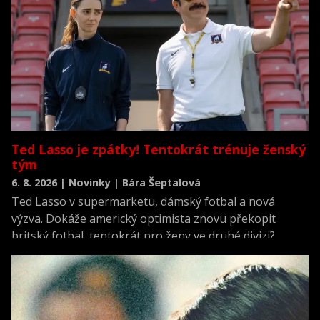
Ted Lasso je zpátky! Tentokrát trénuje ženský
tým
6. 8. 2026 | Novinky | Bára Šeptalová
Ted Lasso v supermarketu, dámský fotbal a nová
výzva. Dokáže americký optimista znovu překopit
britský fotbal, tentokrát pro ženy ve druhé divizi?