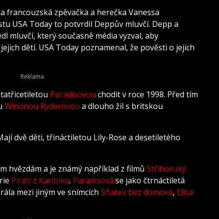
 a francouzská zpěvačka a herečka Vanessa
Listu USA Today to potvrdil Deppův mluvčí. Depp a
edl mluvčí, který současně média vyzval, aby
ejich dětí. USA Today poznamenal, že pověsti o jejich
tatřicetiletou
Paradisovou
chodit v roce 1998. Před tím
ou
Winonou Ryderovou
a dlouho žil s britskou
ají dvě děti, třináctiletou Lily-Rose a desetiletého
ým hvězdám a je známý například z filmů
Střihoruký
érie
Piráti z Karibiku
.
Paradisová
se jako čtrnáctiletá
hrála mezi jiným ve snímcích
Sňatek bez domova
,
Elisa