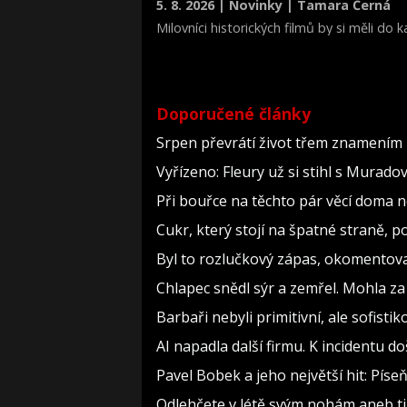
5. 8. 2026 | Novinky | Tamara Černá
Milovníci historických filmů by si měli do
životopisné drama Královna Viktorie (The 
Doporučené články
Srpen převrátí život třem znamením 
Vyřízeno: Fleury už si stihl s Murad
Při bouřce na těchto pár věcí doma 
Cukr, který stojí na špatné straně, 
Byl to rozlučkový zápas, okomento
Chlapec snědl sýr a zemřel. Mohla za
Barbaři nebyli primitivní, ale sofistiko
AI napadla další firmu. K incidentu d
Pavel Bobek a jeho největší hit: Pí
Odlehčete v létě svým nohám aneb t