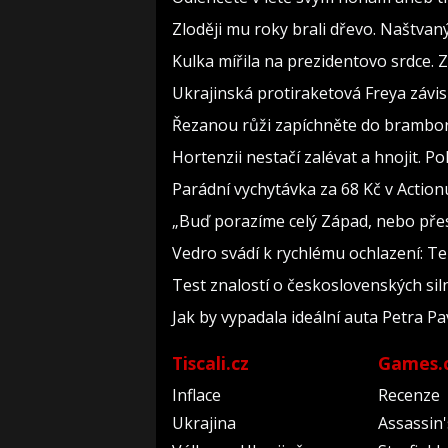
Zloději mu roky brali dřevo. Naštvan
Kulka mířila na prezidentovo srdce. 
Ukrajinská protiraketová Freya závis
Řezanou růži zapíchněte do brambory 
Hortenzii nestačí zalévat a hnojit. P
Parádní vychytávka za 68 Kč v Actionu
„Buď porazíme celý Západ, nebo přes
Vedro svádí k rychlému ochlazení: Te
Test znalostí o československých sil
Jak by vypadala ideální auta Petra Pa
Tiscali.cz
Games.
Inflace
Recenze
Ukrajina
Assassin