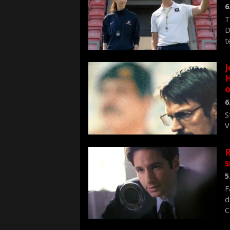
6
T
D
t
J
H
o
6
S
V
n
R
s
5
F
d
C
f