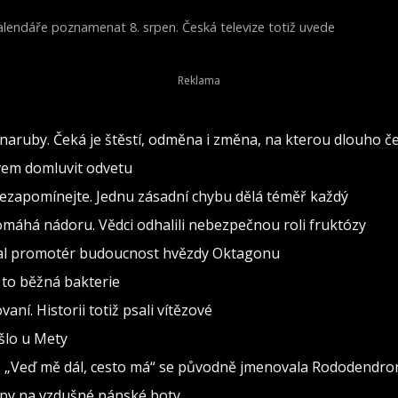
 kalendáře poznamenat 8. srpen. Česká televize totiž uvede
Young Victoria) z roku 2009.
naruby. Čeká je štěstí, odměna i změna, na kterou dlouho č
ovem domluvit odvetu
nezapomínejte. Jednu zásadní chybu dělá téměř každý
pomáhá nádoru. Vědci odhalili nebezpečnou roli fruktózy
val promotér budoucnost hvězdy Oktagonu
 to běžná bakterie
vaní. Historii totiž psali vítězové
ošlo u Mety
seň „Veď mě dál, cesto má“ se původně jmenovala Rododendro
ipy na vzdušné pánské boty