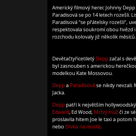
Americký filmový herec Johnny Depp
Paradisová se po 14 letech rozešli. 
Paradisová "se přátelsky rozešli", uv
respektovala soukromí obou hvězd i j
rozchodu kolovaly již několik měsíců.
Devětačtyřicetiletý
Depp
začal s devě
byl zasnouben s americkou herečk
modelkou Kate Mossovou.
Depp
a
Paradisová
se nikdy nevzali. M
Jacka.
Depp
patří k největším hollywoodsk
Edward
, Ed Wood,
Mrtvý muž
či ze s
proslavila hitem Joe le taxi a potom 
nebo
Dívka na mostě
.