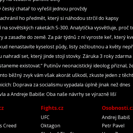
ý český chatař to vyřešil jednou provždy
Zachránil ho předmět, který si náhodou strčil do kapsy
í na sovětských raketách S-300. Analytička vysvětluje, proč
a zasaďte do země. Za pár týdnů z ní vyroste keř, který kve
okud nenastavíte kyselost půdy, listy zežloutnou a květy nep
 nahradí set, který jinde stojí stovky. Záruka 3 roky zdarma
taneme existovat.“ Putinův neonacistický ideolog přiznal,
nto běžný zvyk vám však akorát uškodí, zkuste jeden z těcht
nicích: Doprava za socialismu vypadala úplně jinak než dnes
vla a Andreje Babiše: Oba naše návrhy se výrazně liší
cz
Fights.cz
Osobnosti.c
UFC
Andrej Babiš
's Creed
Oktagon
Petr Pavel