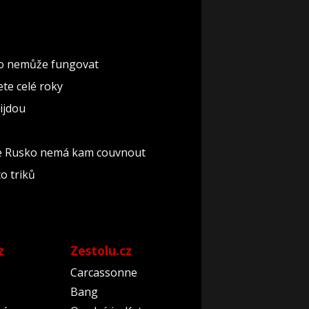
 to nemůže fungovat
te celé roky
řijdou
 že Rusko nemá kam couvnout
o triků
z
Zestolu.cz
Carcassonne
Bang