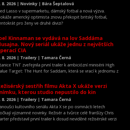
. 8. 2026 | Novinky | Bára Šeptalová
ed Lasso v supermarketu, dámský fotbal a nová výzva.
okáže americký optimista znovu překopit britský fotbal,
entokrát pro ženy ve druhé divizi?
oel Kinnaman se vydává na lov Saddáma
usajna. Nový seriál ukáže jednu z největších
perací CIA
. 8. 2026 | Trailery | Tamara Černá
tanice TNT zveřejnila první trailer k ambiciózní minisérii High
alue Target: The Hunt for Saddam, která se vrací k jednomu z
ejvýznamnějších okamžiků novodobých dějin.
ežisérský sestřih filmu Akta X ukáže verzi
nímku, kterou studio nepustilo do kin
. 8. 2026 | Trailery | Tamara Černá
anoušci kultovního seriálu Akta X se po osmnácti letech
očkají významné novinky. Režisér a tvůrce celé franšízy Chris
arter představil první trailer k dosud neviděné režisérské verzi
ilmu Akta X: Chci uvěřit.