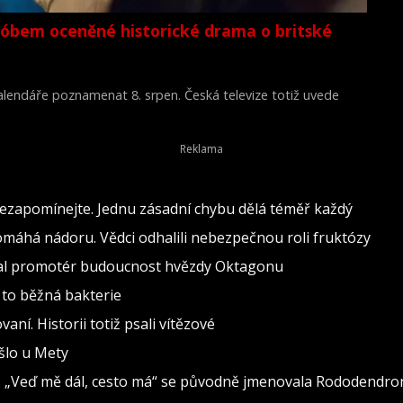
lóbem oceněné historické drama o britské
 kalendáře poznamenat 8. srpen. Česká televize totiž uvede
Young Victoria) z roku 2009.
nezapomínejte. Jednu zásadní chybu dělá téměř každý
pomáhá nádoru. Vědci odhalili nebezpečnou roli fruktózy
val promotér budoucnost hvězdy Oktagonu
 to běžná bakterie
vaní. Historii totiž psali vítězové
ošlo u Mety
seň „Veď mě dál, cesto má“ se původně jmenovala Rododendro