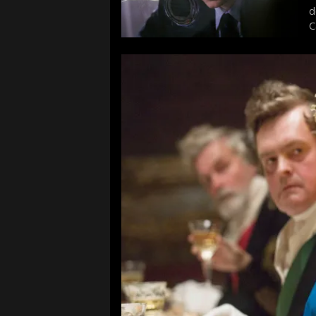
d
C
f