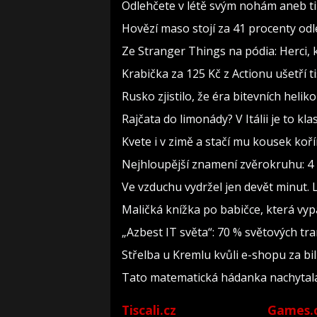
Odlehčete v létě svým nohám aneb t
Hovězí maso stojí za 41 procenty odl
Ze Stranger Things na pódia: Herci, 
Krabička za 125 Kč z Actionu ušetří t
Rusko zjistilo, že éra bitevních heliko
Rajčata do limonády? V Itálii je to kla
Kvete i v zimě a stačí mu kousek koř
Nejhloupější znamení zvěrokruhu: 4 h
Ve vzduchu vydržel jen devět minut. 
Maličká knížka po babičce, která vyp
„Azbest IT světa“: 70 % světových t
Střelba u Kremlu kvůli e-shopu za bil
Tato matematická hádanka nachytala už 
Tiscali.cz
Games.