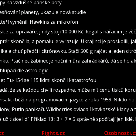
ipy na vzdušné pánské boty
esňování planety, ukazuje nová studie
kteří vyměnili Hawkins za mikrofon
isíce za opraváře, jindy stojí 10 000 Kč. Regál s nářadím je v
ptér skončila, a pomalu je vyřazuje. Ukrajinci je proškolili, j
sika a chuť předčí i citrónovku. Stačí 500 g rajčat a jeden citr
ínku. Ptačinec žabinec je noční můra zahrádkářů, dá se ho al
lupáci dle astrologie
Let Tu-154 se 115 lidmi skončil katastrofou
adá, že se každou chvíli rozpadne, může mít cenu tisíců kor
ransakcí běží na programovacím jazyce z roku 1959. Nikdo ho
iony, Putin panikaří. Wildberries ovládají kavkazské klany a 
tisíce lidí. Příklad 18 : 3 + 7 × 5 správně spočítají jen lidé, 
cz
Fights.cz
Osobnosti.c