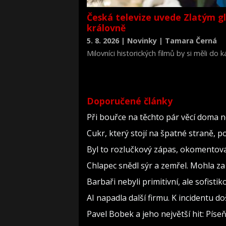
Česká televize uvede Zlatým g
královně
5. 8. 2026 | Novinky | Tamara Černá
Milovníci historických filmů by si měli do
životopisné drama Královna Viktorie (The 
Doporučené články
Při bouřce na těchto pár věcí doma 
Cukr, který stojí na špatné straně, 
Byl to rozlučkový zápas, okomento
Chlapec snědl sýr a zemřel. Mohla za
Barbaři nebyli primitivní, ale sofistiko
AI napadla další firmu. K incidentu d
Pavel Bobek a jeho největší hit: Pí