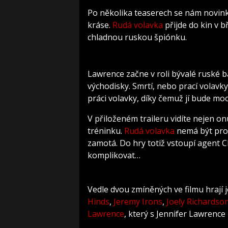
Po několika teaserech se nám novin
kráse.
Rudá volavka
přijde do kin v
chladnou ruskou špiónku.
Lawrence začne v roli bývalé ruské b
východisky. Smrtí, nebo prací volav
práci volavky, díky čemuž jí bude moc
V přiloženém traileru vidíte nejen on
tréninku.
Rudá volavka
nemá být pros
zamotá. Do hry totiž vstoupí agent C
komplikovat…
Vedle dvou zmíněných ve filmu hrají 
Hinds
,
Jeremy Irons
,
Joely Richardso
Lawrence
, který s Jennifer Lawrence