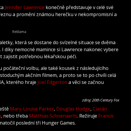
ka
Jennifer Lawrence
konečně představuje v celé své
 březnu a promění známou herečku v nekompromisní a
aletky, která se dostane do svízelné situace se dvěma
ky. I díky nemocné mamince si Lawrence nakonec vybere
t zajistit potřebnou lékařskou péči.
u počáteční volbu, ale také kousek z následujícího
toduchým akčním filmem, a proto se to po chvíli celá
IA, kterého hraje
Joel Edgerton
a věci se začnou
zdroj: 20th Century Fox
ještě
Mary-Louise Parker
,
Douglas Hodge
,
Ciarán
n
, nebo třeba
Matthias Schoenaerts
. Režíruje
Francis
 natočil poslední tři Hunger Games.