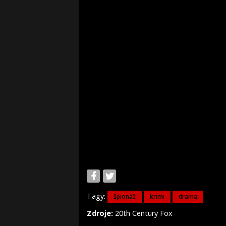
Tagy:
špionáž
krimi
drama
Zdroje:
20th Century Fox