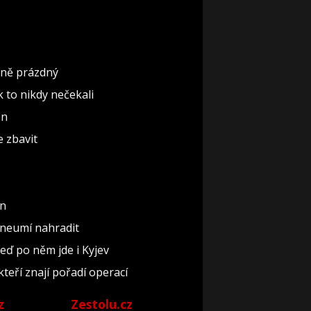
ěčně prázdný
ak to nikdy nečekali
ón
e zbavit
un
 neumí nahradit
teď po něm jde i Kyjev
kteří znají pořadí operací
z
Zestolu.cz