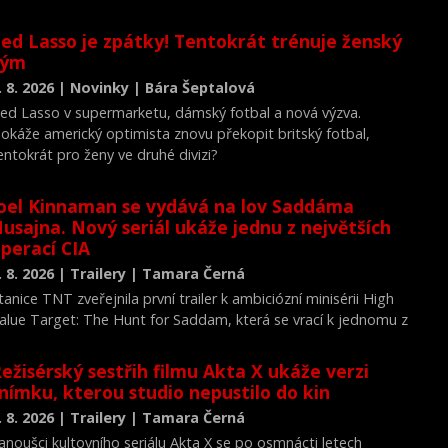
ed Lasso je zpátky! Tentokrát trénuje ženský
tým
. 8. 2026 | Novinky | Bára Šeptalová
ed Lasso v supermarketu, dámský fotbal a nová výzva.
okáže americký optimista znovu překopit britský fotbal,
entokrát pro ženy ve druhé divizi?
oel Kinnaman se vydává na lov Saddáma
usajna. Nový seriál ukáže jednu z největších
perací CIA
. 8. 2026 | Trailery | Tamara Černá
tanice TNT zveřejnila první trailer k ambiciózní minisérii High
alue Target: The Hunt for Saddam, která se vrací k jednomu z
ejvýznamnějších okamžiků novodobých dějin.
ežisérský sestřih filmu Akta X ukáže verzi
nímku, kterou studio nepustilo do kin
. 8. 2026 | Trailery | Tamara Černá
anoušci kultovního seriálu Akta X se po osmnácti letech