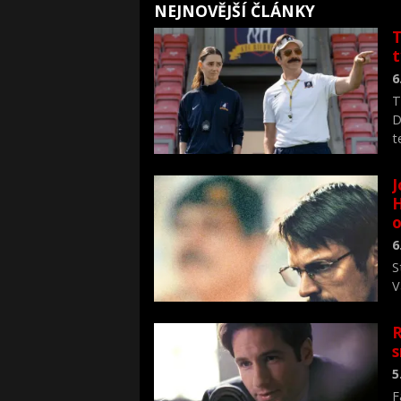
NEJNOVĚJŠÍ ČLÁNKY
T
6
T
D
t
J
H
o
6
S
V
n
R
s
5
F