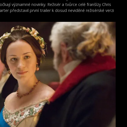
očkají významné novinky. Režisér a tvůrce celé franšízy Chris
arter představil první trailer k dosud neviděné režisérské verzi
ilmu Akta X: Chci uvěřit.