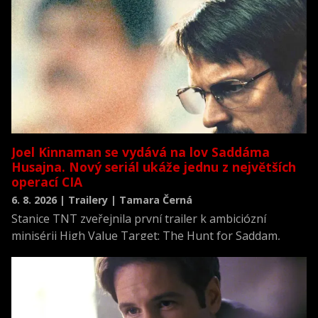
Joel Kinnaman se vydává na lov Saddáma
Husajna. Nový seriál ukáže jednu z největších
operací CIA
6. 8. 2026 | Trailery | Tamara Černá
Stanice TNT zveřejnila první trailer k ambiciózní
minisérii High Value Target: The Hunt for Saddam,
která se vrací k jednomu z nejvýznamnějších okamžiků
novodobých dějin.