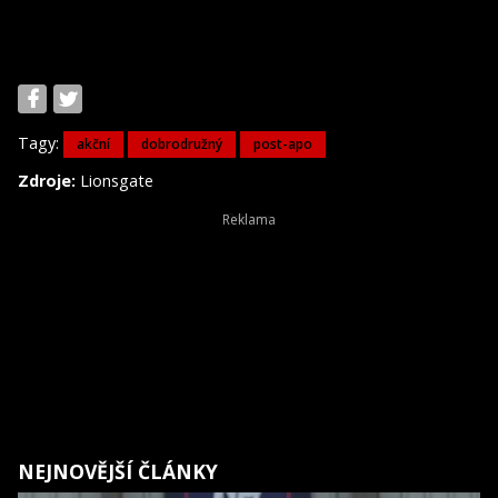
Tagy:
akční
dobrodružný
post-apo
Zdroje:
Lionsgate
NEJNOVĚJŠÍ ČLÁNKY