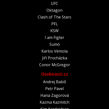
UFC
Oktagon
Clash of The Stars
PFL
KSW
I am Figter
Sumó
Karlos Vémola
Jiří Procházka
Conor McGregor
Osobnosti.cz
Andrej Babiš
Petr Pavel
Hana Zagorová
Kazma Kazmitch
Kim Kardashian