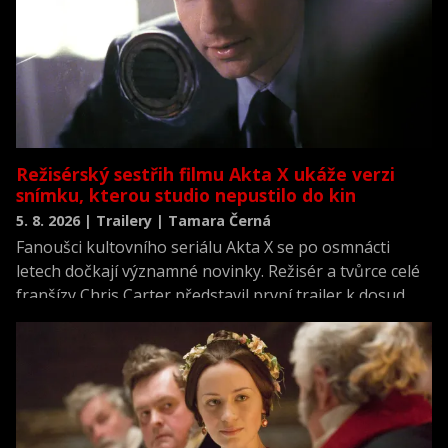
Režisérský sestřih filmu Akta X ukáže verzi
snímku, kterou studio nepustilo do kin
5. 8. 2026 | Trailery | Tamara Černá
Fanoušci kultovního seriálu Akta X se po osmnácti
letech dočkají významné novinky. Režisér a tvůrce celé
franšízy Chris Carter představil první trailer k dosud
neviděné režisérské verzi filmu Akta X: Chci uvěřit.