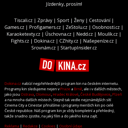
Jízdenky, prosím!
Tiscali.cz
|
Zprávy
|
Sport
|
Ženy
|
Cestování
|
Games.cz
|
Profigamers.cz
|
ZeStolu.cz
|
Osobnosti.cz
|
Karaoketexty.cz
|
Úschovna.cz
|
Nedd.cz
|
Moulík.cz
|
Fights.cz
|
Dokina.cz
|
CZhity.cz
|
Našepeníze.cz
|
Srovnám.cz
|
StartupInsider.cz
Dokina.cz
nabízí nejpřehlednější program kin na českém internetu.
Programy kin sledujeme nejen v
Praze
a
Brně
, ale i v dalších městech,
jako jsou
Ostrava
,
Olomouc
,
Hradec Králové
,
České Budějovice
,
Plzeň
a na mnoha dalších místech. Stejně tak vedle nejznámějších sítí
Cinema City a Cinestar přinášíme i programy menších kin po celé
České republice. Náš program kin je vždy kompletní a přehledný,
takže snadno zjistíte, na jaký film a do jakého kina zajít.
Reklama
|
Redakce
|
Cookies
|
Osobní údaje