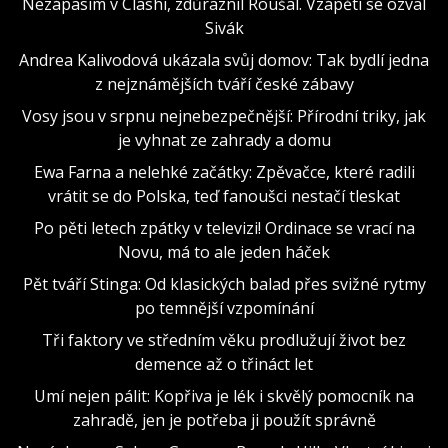
Nezápasím v Clashi, zdůraznil Roušal. Vzápětí se ozval
Sivák
Andrea Kalivodová ukázala svůj domov: Tak bydlí jedna
z nejznámějších tváří české zábavy
Vosy jsou v srpnu nejnebezpečnější: Přírodní triky, jak
je vyhnat ze zahrady a domu
Ewa Farna a nelehké začátky: Zpěvačce, které radili
vrátit se do Polska, teď fanoušci nestačí tleskat
Po pěti letech zpátky v televizi! Ordinace se vrací na
Novu, má to ale jeden háček
Pět tváří Stinga: Od klasických balad přes svižné rytmy
po temnější vzpomínání
Tři faktory ve středním věku prodlužují život bez
demence až o třináct let
Umí nejen pálit: Kopřiva je lék i skvělý pomocník na
zahradě, jen je potřeba ji použít správně