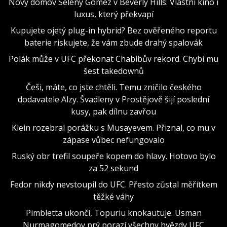
Nový domov Seleny Gomez v Beverly Hills: Vlastní kino i
luxus, který překvapí
Kupujete ojetý plug-in hybrid? Bez ověřeného reportu
baterie riskujete, že vám zbude drahý spalovák
Polák může v UFC překonat Chabibův rekord. Chybí mu
šest takedownů
Češi, máte, co jste chtěli. Temu zničilo českého
dodavatele Alzy. Švadleny v Prostějově šijí poslední
kusy, pak dílnu zavřou
Klein rozebral porážku s Musayevem. Přiznal, co mu v
zápase vůbec nefungovalo
Ruský obr trefil soupeře kopem do hlavy. Hotovo bylo
za 52 sekund
Fedor nikdy nevstoupil do UFC. Přesto zůstal měřítkem
těžké váhy
Pimbletta ukončí, Topuriu knokautuje. Usman
Nurmagomedov prý porazí všechny hvězdy UFC