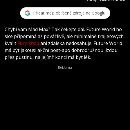
Přidat mezi oblíbené zdroje na Googlu
Chybí vám Mad Max? Tak čekejte dál. Future World ho
sice připomíná až povážlivě, ale minimálně trajlerových
kvalit
Fury Road
ani zdaleka nedosahuje. Future World
má být jakousi akční post-apo dobrodružnou jízdou
přes pustinu, na jejímž konci má být lék.