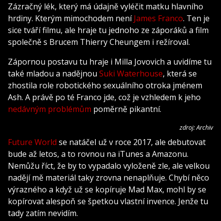
Zázračný lék, který má údajně vyléčit matku hlavního
hrdiny. Kterým mimochodem není
James Franco
. Ten je
sice tváří filmu, ale hraje tu jednoho ze záporáků a film
společně s Brucem Thierry Cheungem i režíroval.
Zápornou postavu tu hraje i Milla Jovovich a uvidíme tu
také mladou a nadějnou
Suki Waterhouse
, která se
zhostila role robotického sexuálního otroka jménem
Ash. A právě po té Franco jde, což je vzhledem k jeho
nedávným problémům
poměrně pikantní.
zdroj: Archiv
Future World
se natáčel už v roce 2017, ale debutovat
bude až letos, a to rovnou na iTunes a Amazonu.
Nemůžu říct, že by to vypadalo vyloženě zle, ale velkou
nadějí mě materiál taky zrovna nenaplňuje. Chybí něco
výrazného a když už se kopíruje Mad Max, mohl by se
kopírovat alespoň se špetkou vlastní invence. Jenže tu
tady zatím nevidím.