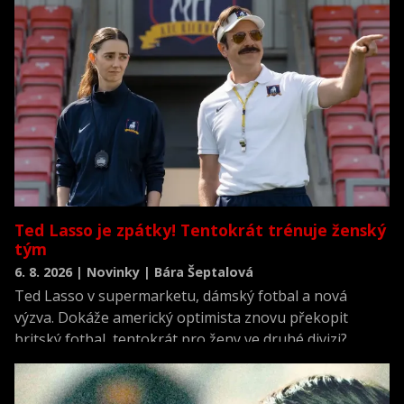
Ted Lasso je zpátky! Tentokrát trénuje ženský
tým
6. 8. 2026 | Novinky | Bára Šeptalová
Ted Lasso v supermarketu, dámský fotbal a nová
výzva. Dokáže americký optimista znovu překopit
britský fotbal, tentokrát pro ženy ve druhé divizi?