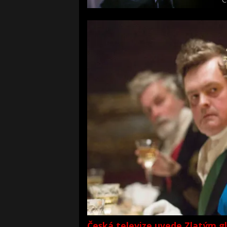
f
Česká televize uvede Zlatým g