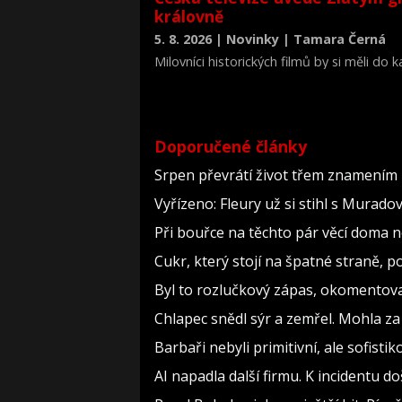
královně
5. 8. 2026 | Novinky | Tamara Černá
Milovníci historických filmů by si měli do
životopisné drama Královna Viktorie (The 
Doporučené články
Srpen převrátí život třem znamením 
Vyřízeno: Fleury už si stihl s Murad
Při bouřce na těchto pár věcí doma 
Cukr, který stojí na špatné straně, 
Byl to rozlučkový zápas, okomento
Chlapec snědl sýr a zemřel. Mohla za
Barbaři nebyli primitivní, ale sofistiko
AI napadla další firmu. K incidentu d