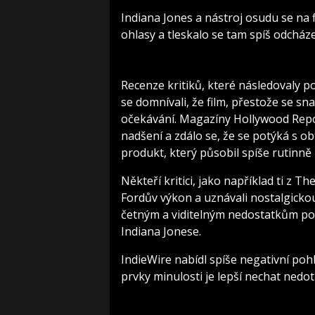
Indiana Jones a nástroj osudu se na 
ohlasy a tleskalo se tam spíš odcháze
Recenze kritiků, které následovaly po
se domnívali, že film, přestože se sn
očekávání. Magazíny Hollywood Repor
nadšení a zdálo se, že se potýká s ob
produkt, který působil spíše rutinně
Někteří kritici, jako například ti z T
Fordův výkon a uznávali nostalgickou 
četným a viditelným nedostatkům po
Indiana Jonese.
IndieWire nabídl spíše negativní poh
prvky minulosti je lepší nechat nedo