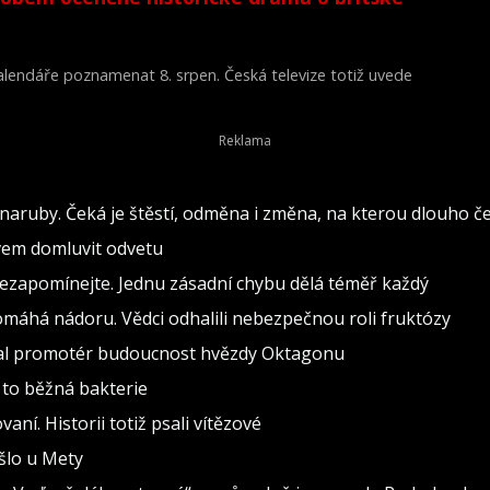
 kalendáře poznamenat 8. srpen. Česká televize totiž uvede
Young Victoria) z roku 2009.
naruby. Čeká je štěstí, odměna i změna, na kterou dlouho č
ovem domluvit odvetu
nezapomínejte. Jednu zásadní chybu dělá téměř každý
pomáhá nádoru. Vědci odhalili nebezpečnou roli fruktózy
val promotér budoucnost hvězdy Oktagonu
 to běžná bakterie
vaní. Historii totiž psali vítězové
ošlo u Mety