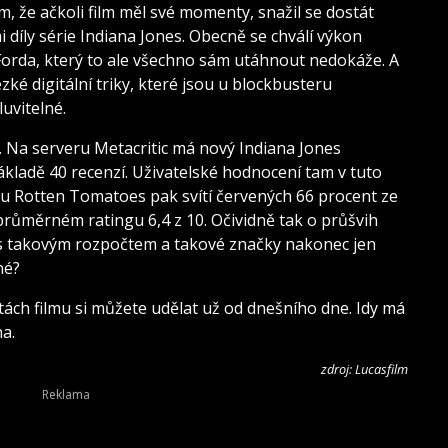
m, že ačkoli film měl své momenty, snažil se dostát
íly série Indiana Jones. Obecně se chválí výkon
Forda, který to ale všechno sám utáhnout nedokáže. A
ké digitální triky, které jsou u blockbusteru
uvitelné.
l. Na serveru Metacritic má nový Indiana Jones
kladě 40 recenzí. Uživatelské hodnocení tam v tuto
veru Rotten Tomatoes pak svítí červených 66 procent ze
 průměrném ratingu 6,4 z 10. Očividně tak o průšvih
 s takovým rozpočtem a takové značky nakonec jen
né?
itách filmu si můžete udělat už od dnešního dne. Idy má
na.
zdroj: Lucasfilm