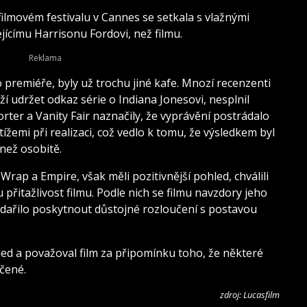
filmovém festivalu v Cannes se setkala s vlažnými
jícímu Harrisonu Fordovi, než filmu.
 premiéře, byly už trochu jiné kafe. Mnozí recenzenti
aží udržet odkaz série o Indiana Jonesovi, nesplnil
ter a Vanity Fair naznačily, že vyprávění postrádalo
tížemi při realizaci, což vedlo k tomu, že výsledkem byl
 než osobitě.
heWrap a Empire, však měli pozitivnější pohled, chválili
přitažlivost filmu. Podle nich se filmu navzdory jeho
dařilo poskytnout důstojné rozloučení s postavou
led a považoval film za připomínku toho, že některé
tčené.
zdroj: Lucasfilm