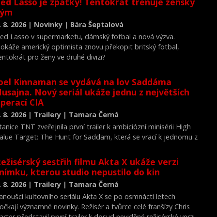
ed Lasso je zpátky! Tentokrát trénuje ženský
tým
. 8. 2026 | Novinky | Bára Šeptalová
ed Lasso v supermarketu, dámský fotbal a nová výzva.
okáže americký optimista znovu překopit britský fotbal,
entokrát pro ženy ve druhé divizi?
oel Kinnaman se vydává na lov Saddáma
usajna. Nový seriál ukáže jednu z největších
perací CIA
. 8. 2026 | Trailery | Tamara Černá
tanice TNT zveřejnila první trailer k ambiciózní minisérii High
alue Target: The Hunt for Saddam, která se vrací k jednomu z
ejvýznamnějších okamžiků novodobých dějin.
ežisérský sestřih filmu Akta X ukáže verzi
nímku, kterou studio nepustilo do kin
. 8. 2026 | Trailery | Tamara Černá
anoušci kultovního seriálu Akta X se po osmnácti letech
očkají významné novinky. Režisér a tvůrce celé franšízy Chris
arter představil první trailer k dosud neviděné režisérské verzi