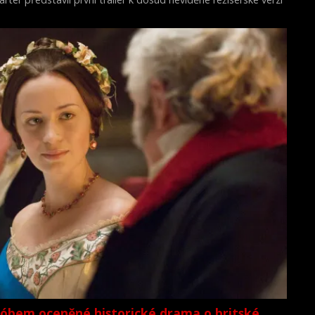
ilmu Akta X: Chci uvěřit.
lóbem oceněné historické drama o britské