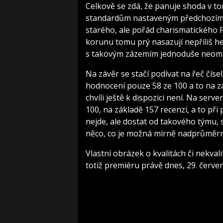
Celkově se zdá, že panuje shoda v to
standardům nastaveným předchozími d
starého, ale pořád charismatického 
korunu tomu prý nasazují nepříliš hez
s takovým zázemím jednoduše neoml
Na závěr se stačí podívat na řeč číse
hodnocení pouze 58 ze 100 a to na zá
chvíli ještě k dispozici není. Na ser
100, na základě 157 recenzí, a to při
nejde, ale dostat od takového týmu,
něco, co je možná mírně nadprůměr
Vlastní obrázek o kvalitách či nekval
totiž premiéru právě dnes, 29. červe