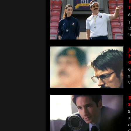
T
6
T
D
t
J
H
o
6
S
V
n
R
s
5
F
d
C