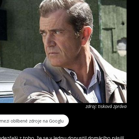
zdroj: tisková zpráva
 mezi oblíbené zdroje na Googlu
ezřelý z toho, že se v lednu dopustil domácího násilí