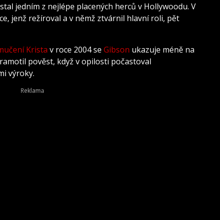
 stal jedním z nejlépe placených herců v Hollywoodu. V
, jenž režíroval a v němž ztvárnil hlavní roli, pět
učení Krista
v roce 2004 se
Gibson
ukazuje méně na
ramotil pověst, když v opilosti počastoval
mi výroky.