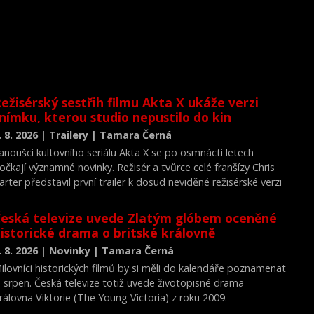
ežisérský sestřih filmu Akta X ukáže verzi
nímku, kterou studio nepustilo do kin
. 8. 2026 | Trailery | Tamara Černá
anoušci kultovního seriálu Akta X se po osmnácti letech
očkají významné novinky. Režisér a tvůrce celé franšízy Chris
arter představil první trailer k dosud neviděné režisérské verzi
ilmu Akta X: Chci uvěřit.
eská televize uvede Zlatým glóbem oceněné
istorické drama o britské královně
. 8. 2026 | Novinky | Tamara Černá
ilovníci historických filmů by si měli do kalendáře poznamenat
. srpen. Česká televize totiž uvede životopisné drama
rálovna Viktorie (The Young Victoria) z roku 2009.