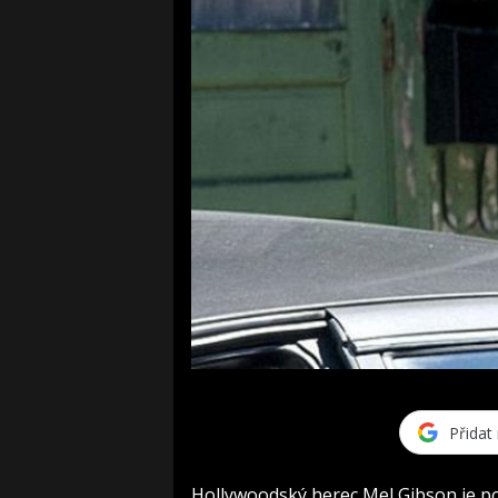
Přidat
Hollywoodský herec Mel Gibson je pod