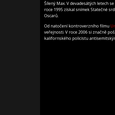
Šílený Max. V devadesátých letech se
roce 1995 získal snímek Statečné srdce
Oscarů.
Od natočení kontroverzního filmu
Um
veřejnosti. V roce 2006 si značně poš
kalifornského policistu antisemitský