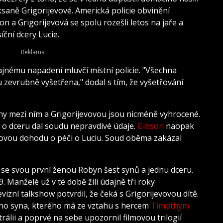
saně Grigorijevové. Americká policie obvinění
n a Grigorijevová se spolu rozešli letos na jaře a
ční dcery Lucie.
dajnému napadení mluvčí místní policie. "Všechna
 zevrubně vyšetřena," dodal s tím, že vyšetřování
ahy mezi ním a Grigorijevovou jsou nicméně vyhrocené.
 o dceru dal soudu nepravdivé údaje.
Gibson
naopak
bnovou dohodu o péči o Luciu. Soud oběma zakázal
se svou první ženou Robyn šest synů a jednu dceru.
. Manželé už v té době žili údajně tři roky
vizní talkshow potvrdil, že čeká s Grigorijevovou dítě.
ého syna, kterého má ze vztahu s hercem
Timothym
rálii a poprvé na sebe upozornil filmovou trilogií