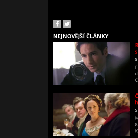
NEJNOVĚJŠÍ ČLÁNKY
R
s
5
F
d
C
f
Č
h
5
M
8
K