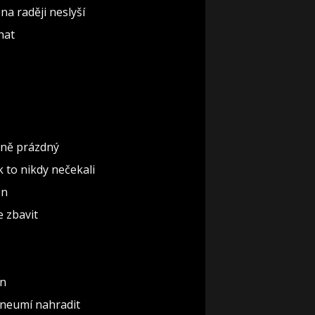
na raději neslyší
nat
ěčně prázdný
ak to nikdy nečekali
ón
e zbavit
un
 neumí nahradit