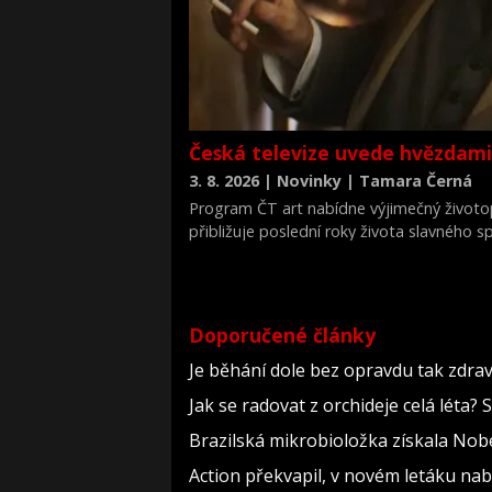
Česká televize uvede hvězdami
3. 8. 2026 | Novinky | Tamara Černá
Program ČT art nabídne výjimečný životop
přibližuje poslední roky života slavného s
v období, kdy po věznění čelil chudobě, n
zároveň si v něm zahrál hlavní roli Rupert 
Doporučené články
Je běhání dole bez opravdu tak zdravé
Jak se radovat z orchideje celá léta?
Brazilská mikrobioložka získala Nob
Action překvapil, v novém letáku nabí