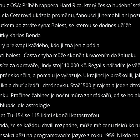
nu z OSA: Příběh rappera Hard Rica, který česká hudební scé
 Lela Ceterová ukázala proměnu, fanoušci ji nemohli ani poz
utkem po ztrátě syna: Bolest, se kterou se dodnes učí žít
vítky Karlos Benda
erý překvapí každého, kdo ji zná jen z pódia
oti bolesti. Častá chyba může skončit krvácením do žaludku
isíce za opraváře, jindy stojí 10 000 Kč. Regál s nářadím je v
ptér skončila, a pomalu je vyřazuje. Ukrajinci je proškolili, j
sika a chuť předčí i citrónovku. Stačí 500 g rajčat a jeden citr
ínku. Ptačinec žabinec je noční můra zahrádkářů, dá se ho al
lupáci dle astrologie
Let Tu-154 se 115 lidmi skončil katastrofou
adá, že se každou chvíli rozpadne, může mít cenu tisíců kor
ransakcí běží na programovacím jazyce z roku 1959. Nikdo ho