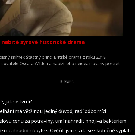
 nabité syrové historické drama
isný snímek Šťastný princ. Britské drama z roku 2018
pisovatele Oscara Wildea a nabízí jeho neidealizovaný portrét
emoci i společenskému odmítnutí. Film napsal, režíroval a
Everett.
, jak se tvrdí?
 Selhání má většinou jediný důvod, radí odborníci
elovu cenu za potraviny, umí nahradit hnojiva bakteriemi
zí i zahradní nábytek. Ověřili jsme, zda se skutečně vyplatí