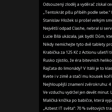
Odsouzený zloděj a vyděrač získal ce
„Tentokrát píšu příběh podle sebe."
Stanislav Hložek si prošel velkým sm
Největší odpad Clashe, nebral si ser
Lucie Bílá ukázala, jak bydlí: Dům, kt
Nikdy nemíchejte tyto dvě tablety pr
Krabička za 125 Kč z Actionu ušetří t
Rusko zjistilo, že éra bitevních heliko
Rajčata do limonády? V Itálii je to kla
Kvete i v zimě a stačí mu kousek koř
Nejhloupější znamení zvěrokruhu: 4 h
Ve vzduchu vydržel jen devět minut. 
Maličká knížka po babičce, která vyp
„Azbest IT světa“: 70 % světových t