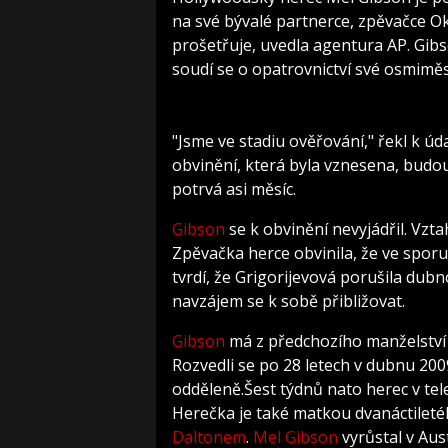
na své bývalé partnerce, zpěvačce Ok
prošetřuje, uvedla agentura AP. Gibso
soudí se o opatrovnictví své osmiměsí
"Jsme ve stadiu ověřování," řekl k ú
obvinění, která byla vznesena, budou
potrvá asi měsíc.
Gibson
se k obvinění nevyjádřil. Vzt
Zpěvačka herce obvinila, že ve sporu
tvrdí, že Grigorijevová porušila du
navzájem se k sobě přibližovat.
Gibson
má z předchozího manželství 
Rozvedli se po 28 letech v dubnu 2009
odděleně.Šest týdnů nato herec v tele
Herečka je také matkou dvanáctilet
Daltonem
.
Mel Gibson
vyrůstal v Aust