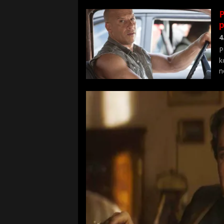
P
p
4
P
k
n
p