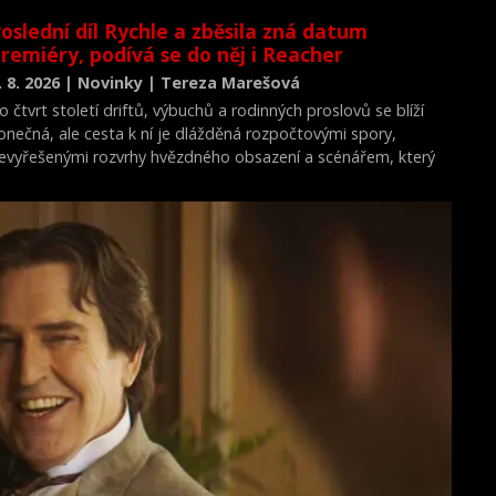
oslední díl Rychle a zběsila zná datum
remiéry, podívá se do něj i Reacher
. 8. 2026 | Novinky | Tereza Marešová
o čtvrt století driftů, výbuchů a rodinných proslovů se blíží
onečná, ale cesta k ní je dlážděná rozpočtovými spory,
evyřešenými rozvrhy hvězdného obsazení a scénářem, který
rý dojímá i ostříleného akčního hrdinu k slzám.