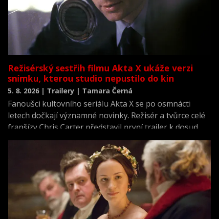
Režisérský sestřih filmu Akta X ukáže verzi
snímku, kterou studio nepustilo do kin
5. 8. 2026 | Trailery | Tamara Černá
Fanoušci kultovního seriálu Akta X se po osmnácti
letech dočkají významné novinky. Režisér a tvůrce celé
franšízy Chris Carter představil první trailer k dosud
neviděné režisérské verzi filmu Akta X: Chci uvěřit.