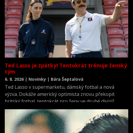
Ted Lasso je zpátky! Tentokrát trénuje ženský
tým
6. 8. 2026 | Novinky | Bára Šeptalová
Ted Lasso v supermarketu, dámský fotbal a nová
výzva. Dokáže americký optimista znovu překopit
britský fotbal, tentokrát pro ženy ve druhé divizi?