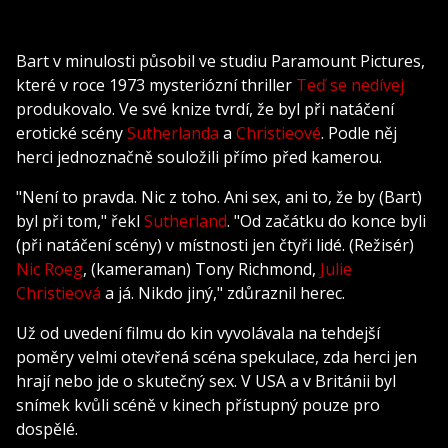
Bart v minulosti působil ve studiu Paramount Pictures,
které v roce 1973 mysteriózní thriller
Teď se nedívej
produkovalo. Ve své knize tvrdí, že byl při natáčení
erotické scény
Sutherlanda
a
Christieové
. Podle něj
herci jednoznačně souložili přímo před kamerou.
"Není to pravda. Nic z toho. Ani sex, ani to, že by (Bart)
byl při tom," řekl
Sutherland
. "Od začátku do konce byli
(při natáčení scény) v místnosti jen čtyři lidé. (Režisér)
Nic Roeg
, (kameraman) Tony Richmond,
Julie
Christieová
a já. Nikdo jiný," zdůraznil herec.
Už od uvedení filmu do kin vyvolávala na tehdejší
poměry velmi otevřená scéna spekulace, zda herci jen
hrají nebo jde o skutečný sex. V USA a v Británii byl
snímek kvůli scéně v kinech přístupný pouze pro
dospělé.