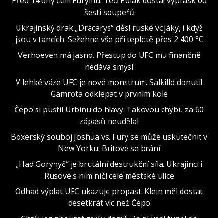
Před 14 dny čelil Furymu. Teď Polák dostal výprask od
šesti soupeřů
Ukrajinský drak „Dracarys“ děsí ruské vojáky, i když
jsou v tancích. Sežehne vše při teplotě přes 2 400 °C
Verhoeven má jasno. Přestup do UFC mu finančně
nedává smysl
V lehké váze UFC je nové monstrum. Salkilld donutil
Gamrota odklepat v prvním kole
Čepo si pustil Urbinu do hlavy. Takovou chybu za 60
zápasů neudělal
Boxerský souboj Joshua vs. Fury se může uskutečnit v
New Yorku. Britové se brání
„Had Gorynyč“ je brutální destrukční síla. Ukrajinci i
Rusové s ním ničí celé městské ulice
Odhad výplat UFC ukazuje propast. Klein měl dostat
desetkrát víc než Čepo