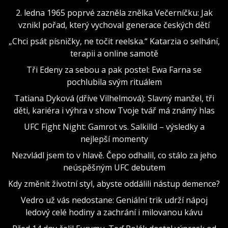
2. ledna 1965 poprvé zazněla znělka Večerníčku: Jak
vznikl pořad, který vychoval generace českých dětí
„Chci psát písničky, ne točit reelska.“ Katarzia o selhání,
terapii a online samotě
Tři Edeny za sebou a pak postel: Ewa Farna se
pochlubila svým rituálem
Tatiana Dyková (dříve Vilhelmová): Slavný manžel, tři
děti, kariéra i výhra v show Tvoje tvář má známý hlas
UFC Fight Night: Gamrot vs. Salkilld – výsledky a
nejlepší momenty
Nezvládl jsem to v hlavě. Čepo odhalil, co stálo za jeho
neúspěšným UFC debutem
Kdy změnit životní styl, abyste oddálili nástup demence?
Vedro už vás nedostane: Geniální trik udrží nápoj
ledový celé hodiny a zachrání i milovanou kávu