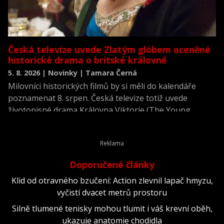
Česká televize uvede Zlatým glóbem oceněné
historické drama o britské královně
5. 8. 2026 | Novinky | Tamara Černá
Milovníci historických filmů by si měli do kalendáře
poznamenat 8. srpen. Česká televize totiž uvede
životopisné drama Královna Viktorie (The Young
Victoria) z roku 2009.
Doporučené články
Klid od otravného bzučení: Action zlevnil lapač hmyzu,
vyčistí dvacet metrů prostoru
Silně tlumené tenisky mohou tlumit i váš krevní oběh,
ukazuje anatomie chodidla