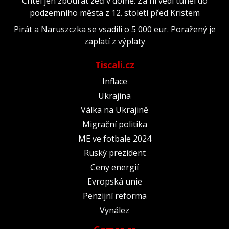
Chtěl jen zbourat zeď v domě. Za ní vedl tunel do
podzemního města z 12. století před Kristem
Pirát a Naruszczka se vsadili o 5 000 eur. Poražený je
zaplatí z výplaty
Tiscali.cz
Inflace
Ukrajina
Válka na Ukrajině
Migrační politika
ME ve fotbale 2024
Ruský prezident
Ceny energií
Evropská unie
Penzijní reforma
Vynález