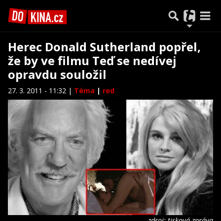
Herec Donald Sutherland popřel,
že by ve filmu Teď se nedívej
opravdu souložil
27. 3. 2011 - 11:32 |
Téma
|
red
zdroj: tisková zpráva