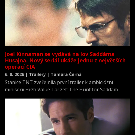
Joel Kinnaman se vydává na lov Saddáma
Husajna. Nový seriál ukáže jednu z největších
operací CIA
6. 8. 2026 | Trailery | Tamara Černá
Stanice TNT zveřejnila první trailer k ambiciózní
minisérii High Value Target: The Hunt for Saddam,
která se vrací k jednomu z nejvýznamnějších okamžiků
novodobých dějin.