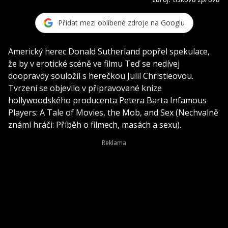
Přidat mezi oblíbené zdroje na Googlu
Americký herec Donald Sutherland popřel spekulace,
že by v erotické scéně ve filmu Teď se nedívej
doopravdy souložil s herečkou Julií Christieovou.
Tvrzení se objevilo v připravované knize
hollywoodského producenta Petera Barta Infamous
Players: A Tale of Movies, the Mob, and Sex (Nechvalně
známí hráči: Příběh o filmech, masách a sexu).