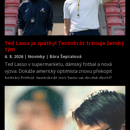
Ted Lasso je zpátky! Tentokrát trénuje ženský
tým
6. 8. 2026 | Novinky | Bára Šeptalová
Ted Lasso v supermarketu, dámský fotbal a nová
výzva. Dokáže americký optimista znovu překopit
britský fotbal, tentokrát pro ženy ve druhé divizi?