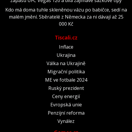
zápasu UFC Vegas 120 a dva zajímavé sázkové tipy
Kdo má doma tuhle skleněnou vázu po babičce, sedí na
malém jmění. Sběratelé z Německa za ni dávají až 25
000 Kč
Tiscali.cz
Inflace
Ukrajina
Válka na Ukrajině
Migrační politika
ME ve fotbale 2024
Ruský prezident
Ceny energií
Evropská unie
Penzijní reforma
Vynález