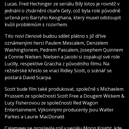
Lucas. Fred Hechinger ze seriálu Bílý lotos je rovněž v
jednání o ztvárnění císaře Gety, což byla role původně
určená pro Barryho Keoghana, který musel odstoupit
kvůli problémům s rozvrhem.
Tito noví členové budou sdílet plátno s již dříve
oznámenými herci Paulem Mescalem, Denzelem
Washingtonem, Pedrem Pascalem, Josephem Quinnem
a Connie Nielsen. Nielsen a Jacobi si zopakují své role
Lucilly, respektive Graccha z původního filmu. Na
režisérské křeslo se vrací Ridley Scott, o scénář se
postará David Scarpa.
Scott bude film také produkovat, společně s Michaelem
Prussem ze společnosti Scott Free a Dougem Wickem &
Lucy Fisherovou ze společnosti Red Wagon
Entertainment. Výkonnými producenty jsou Walter
Parkes a Laurie MacDonald.
Calamawy se proslavila rolí v seriálu Moon Knight, kde