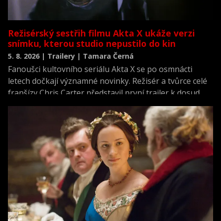
Režisérský sestřih filmu Akta X ukáže verzi
snímku, kterou studio nepustilo do kin
5. 8. 2026 | Trailery | Tamara Černá
Fanoušci kultovního seriálu Akta X se po osmnácti
letech dočkají významné novinky. Režisér a tvůrce celé
franšízy Chris Carter představil první trailer k dosud
neviděné režisérské verzi filmu Akta X: Chci uvěřit.