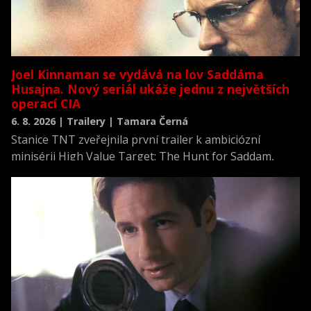
Joel Kinnaman se vydává na lov Saddáma
Husajna. Nový seriál ukáže jednu z největších
operací CIA
6. 8. 2026 | Trailery | Tamara Černá
Stanice TNT zveřejnila první trailer k ambiciózní
minisérii High Value Target: The Hunt for Saddam,
která se vrací k jednomu z nejvýznamnějších okamžiků
novodobých dějin.