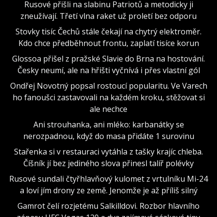
Rusové přišli na slabinu Patriotů a metodicky ji
zneužívají. Třetí vlna raket už proletí bez odporu
Stovky tisíc Čechů stále čekají na chytrý elektroměr.
Kdo chce předběhnout frontu, zaplatí tisíce korun
Glossoa přišel z pražské Slavie do Brna na hostování.
Česky neumí, ale na hřišti vyčnívá i přes vlastní gól
Ondřej Novotný popsal rostoucí popularitu. Ve Varech
ho fanoušci zastavovali na každém kroku, stěžovat si
ale nechce
Ani strouhanka, ani mléko: karbanátky se
nerozpadnou, když do masa přidáte 1 surovinu
Stařenka si v restauraci vytáhla z tašky krajíc chleba.
Číšník jí bez jediného slova přinesl talíř polévky
Rusové sundali čtyřhlavňový kulomet z vrtulníku Mi-24
a loví jím drony ze země. Jenomže je až příliš silný
Gamrot čelí rozjetému Salkilldovi. Rozbor hlavního