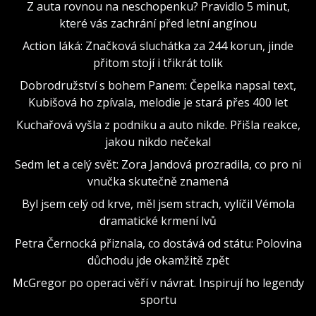
Z auta rovnou na neschopenku? Pravidlo 5 minut,
které vás zachrání před letní angínou
Action láká: Značková sluchátka za 244 korun, jinde
přitom stojí i třikrát tolik
Dobrodružství s bohem Panem: Čepelka napsal text,
Kubišová ho zpívala, melodie je stará přes 400 let
Kuchařová vyšla z podniku a auto nikde. Přišla reakce,
jakou nikdo nečekal
Sedm let a celý svět: Zora Jandová prozradila, co pro ni
vnučka skutečně znamená
Byl jsem celý od krve, měl jsem strach, vylíčil Vémola
dramatické krmení lvů
Petra Černocká přiznala, co dostává od státu: Polovina
důchodu jde okamžitě zpět
McGregor po operaci věří v návrat. Inspirují ho legendy
sportu