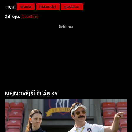
Tagy:
drama
historický
gladiátor
Zdroje:
Deadline
NEJNOVĚJŠÍ ČLÁNKY