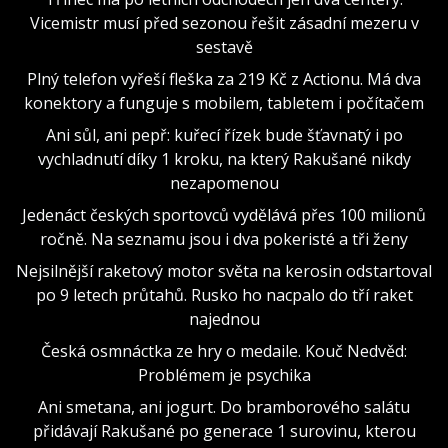
Vicemistr musí před sezonou řešit zásadní mezeru v
sestavě
Plný telefon vyřeší fleška za 219 Kč z Actionu. Má dva
konektory a funguje s mobilem, tabletem i počítačem
Ani sůl, ani pepř: kuřecí řízek bude šťavnatý i po
vychladnutí díky 1 kroku, na který Rakušané nikdy
nezapomenou
Jedenáct českých sportovců vydělává přes 100 milionů
ročně. Na seznamu jsou i dva pokeristé a tři ženy
Nejsilnější raketový motor světa na kerosin odstartoval
po 9 letech průtahů. Rusko ho nacpalo do tří raket
najednou
Česká osmnáctka ze hry o medaile. Kouč Nedvěd:
Problémem je psychika
Ani smetana, ani jogurt. Do bramborového salátu
přidávají Rakušané po generace 1 surovinu, kterou