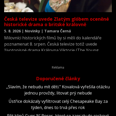
Česká televize uvede Zlatým glóbem oceněné
historické drama o britské královně
5. 8. 2026 | Novinky | Tamara Černá
Milovníci historických filmů by si měli do kalendáře
poznamenat 8. srpen. Česká televize totiž uvede
životopisné drama Královna Viktorie (The Young
Victoria) z roku 2009.
Doporučené články
„Slavím, že nebudu mít děti." Kovalová vyřešila otázku
jednou provždy, litovat prý nebude
Ústřice dokázaly vyfiltrovat celý Chesapeake Bay za
týden, dnes to trvá přes rok
Pět klipů Guns N‘ Roses, které se zapsaly do rockové