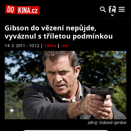
Gibson do vězení nepůjde,
vyváznul s tříletou podmínkou
14. 3. 2011 - 10:12 |
Téma
|
red
zdroj: tisková zpráva