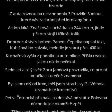
historie
Z auta rovnou na neschopenku? Pravidlo 5 minut,
které vás zachrání před letní angínou
Action láká: Značková sluchátka za 244 korun, jinde
přitom stojí i třikrát tolik
Dobrodružství s bohem Panem: Čepelka napsal text,
Kubišová ho zpívala, melodie je stará přes 400 let
Kuchařová vyšla z podniku a auto nikde. Přišla reakce,
jakou nikdo nečekal
Sedm let a celý svět: Zora Jandová prozradila, co pro ni
vnučka skutečně znamená
Byl jsem celý od krve, měl jsem strach, vylíčil Vémola
dramatické krmení lvů
Petra Černocká přiznala, co dostává od státu: Polovina
důchodu jde okamžitě zpět
Třinec má po letních odchodech jen dva centery.