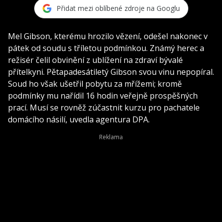
Přidat mezi oblíbené zdroje na Googlu
Mel Gibson, kterému hrozilo vězení, odešel nakonec v
pátek od soudu s tříletou podmínkou. Známý herec a
režisér čelil obvinění z ublížení na zdraví bývalé
přítelkyni. Pětapadesátiletý Gibson svou vinu nepopíral.
Soud ho však ušetřil pobytu za mřížemi; kromě
podmínky mu nařídil 16 hodin veřejně prospěšných
prací. Musí se rovněž zúčastnit kurzu pro pachatele
domácího násilí, uvedla agentura DPA.