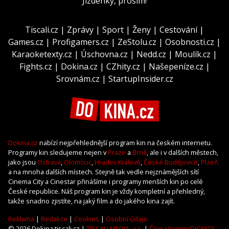
Jízdenky, prosím!
Tiscali.cz
|
Zprávy
|
Sport
|
Ženy
|
Cestování
|
Games.cz
|
Profigamers.cz
|
ZeStolu.cz
|
Osobnosti.cz
|
Karaoketexty.cz
|
Úschovna.cz
|
Nedd.cz
|
Moulík.cz
|
Fights.cz
|
Dokina.cz
|
CZhity.cz
|
Našepeníze.cz
|
Srovnám.cz
|
StartupInsider.cz
Dokina.cz
nabízí nejpřehlednější program kin na českém internetu.
Programy kin sledujeme nejen v
Praze
a
Brně
, ale i v dalších městech,
jako jsou
Ostrava
,
Olomouc
,
Hradec Králové
,
České Budějovice
,
Plzeň
a na mnoha dalších místech. Stejně tak vedle nejznámějších sítí
Cinema City a Cinestar přinášíme i programy menších kin po celé
České republice. Náš program kin je vždy kompletní a přehledný,
takže snadno zjistíte, na jaký film a do jakého kina zajít.
Reklama
|
Redakce
|
Cookies
|
Osobní údaje
© 2026 Dokina.tiscali.cz |
TISCALI MEDIA, a.s.
|
Člen skupiny DIGNITY,