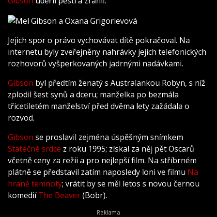
Gibson
udeřil pěstí a zranil.
Jejich spor o právo vychovávat dítě pokračoval. Na
internetu byly zveřejněny nahrávky jejich telefonických
rozhovorů vyšperkovaných jadrnými nadávkami.
Gibson
byl předtím ženatý s Australankou Robyn, s níž
zplodil šest synů a dceru; manželka po bezmála
třicetiletém manželství před dvěma lety zažádala o
rozvod.
Gibson
se proslavil zejména úspěšným snímkem
Statečné srdce
z roku 1995; získal za něj pět Oscarů
včetně ceny za režii a pro nejlepší film. Na stříbrném
plátně se představil zatím naposledy loni ve filmu
Na
hraně temnoty
; vrátit by se měl letos s novou černou
komedií
The Beaver
(Bobr).