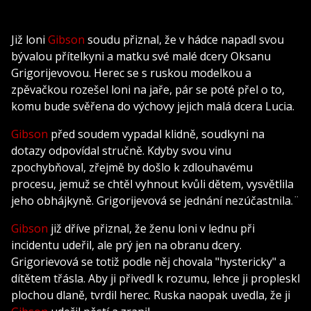
Již loni
Gibson
soudu přiznal, že v hádce napadl svou
bývalou přítelkyni a matku své malé dcery Oksanu
Grigorijevovou. Herec se s ruskou modelkou a
zpěvačkou rozešel loni na jaře, pár se poté přel o to,
komu bude svěřena do výchovy jejich malá dcera Lucia.
Gibson
před soudem vypadal klidně, soudkyni na
dotazy odpovídal stručně. Kdyby svou vinu
zpochybňoval, zřejmě by došlo k zdlouhavému
procesu, jemuž se chtěl vyhnout kvůli dětem, vysvětlila
jeho obhájkyně. Grigorijevová se jednání nezúčastnila.¨
Gibson
již dříve přiznal, že ženu loni v lednu při
incidentu udeřil, ale prý jen na obranu dcery.
Grigorievová se totiž podle něj chovala "hystericky" a
dítětem třásla. Aby ji přivedl k rozumu, lehce ji propleskl
plochou dlaně, tvrdil herec. Ruska naopak uvedla, že ji