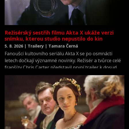
Režisérský sestřih filmu Akta X ukáže verzi
snímku, kterou studio nepustilo do kin
5. 8. 2026 | Trailery | Tamara Černá
Fanoušci kultovního seriálu Akta X se po osmnácti
letech dočkají významné novinky. Režisér a tvůrce celé
franšízy Chris Carter představil první trailer k dosud
neviděné režisérské verzi filmu Akta X: Chci uvěřit.