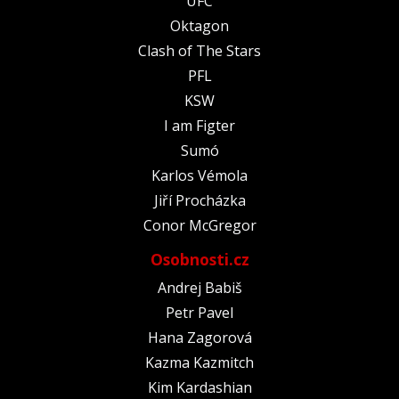
UFC
Oktagon
Clash of The Stars
PFL
KSW
I am Figter
Sumó
Karlos Vémola
Jiří Procházka
Conor McGregor
Osobnosti.cz
Andrej Babiš
Petr Pavel
Hana Zagorová
Kazma Kazmitch
Kim Kardashian