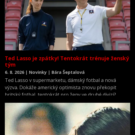
Ted Lasso je zpátky! Tentokrát trénuje ženský
tým
6. 8. 2026 | Novinky | Bára Šeptalová
Ted Lasso v supermarketu, dámský fotbal a nová
výzva. Dokáže americký optimista znovu překopit
britský fotbal, tentokrát pro ženy ve druhé divizi?