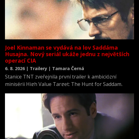
Joel Kinnaman se vydává na lov Saddáma
Husajna. Nový seriál ukáže jednu z největších
operací CIA
6. 8. 2026 | Trailery | Tamara Černá
Stanice TNT zveřejnila první trailer k ambiciózní
minisérii High Value Target: The Hunt for Saddam,
která se vrací k jednomu z nejvýznamnějších okamžiků
novodobých dějin.