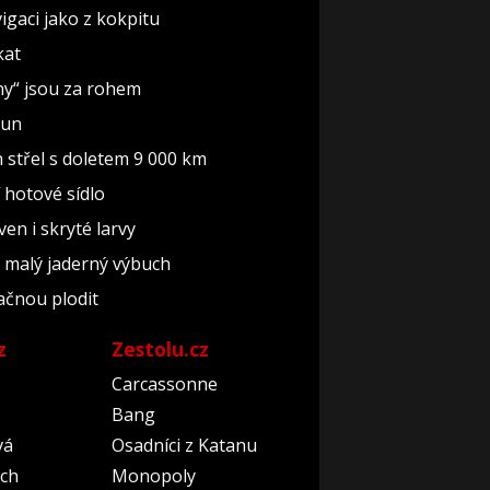
gaci jako z kokpitu
kat
iny“ jsou za rohem
run
 střel s doletem 9 000 km
í hotové sídlo
en i skryté larvy
o malý jaderný výbuch
začnou plodit
z
Zestolu.cz
Carcassonne
Bang
vá
Osadníci z Katanu
ch
Monopoly