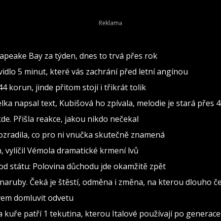
Young Victoria) z roku 2009.
sapeake Bay za týden, dnes to trvá přes rok
dlo 5 minut, které vás zachrání před letní angínou
 korun, jinde přitom stojí i třikrát tolik
 napsal text, Kubišová ho zpívala, melodie je stará přes 4
de. Přišla reakce, jakou nikdo nečekal
rozradila, co pro ni vnučka skutečně znamená
h, vylíčil Vémola dramatické krmení lvů
od státu: Polovina důchodu jde okamžitě zpět
naruby. Čeká je štěstí, odměna i změna, na kterou dlouho č
ovem domluvit odvetu
 kuře patří 1 tekutina, kterou Italové používají po generace