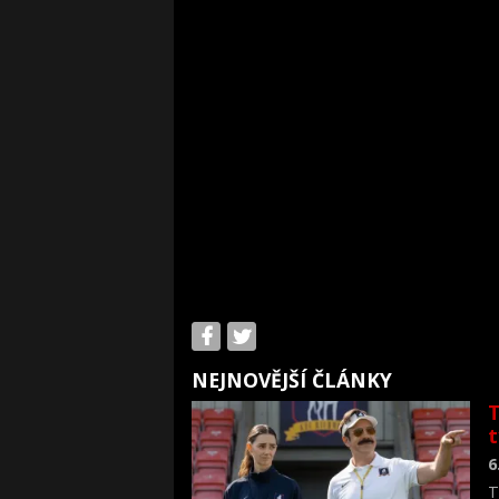
NEJNOVĚJŠÍ ČLÁNKY
T
6
T