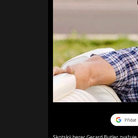
Přidat
Skotský herec Gerard Butler zvažuje 