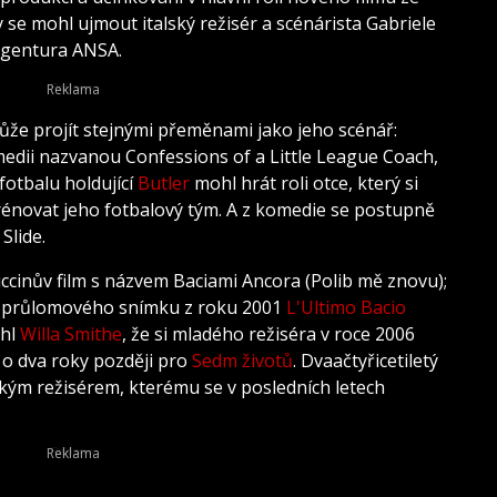
 se mohl ujmout italský režisér a scénárista Gabriele
 agentura ANSA.
 může projít stejnými přeměnami jako jeho scénář:
edii nazvanou Confessions of a Little League Coach,
fotbalu holdující
Butler
mohl hrát roli otce, který si
trénovat jeho fotbalový tým. A z komedie se postupně
Slide.
ccinův film s názvem Baciami Ancora (Polib mě znovu);
 průlomového snímku z roku 2001
L'Ultimo Bacio
chl
Willa Smithe
, že si mladého režiséra v roce 2006
 o dva roky později pro
Sedm životů
. Dvaačtyřicetiletý
lským režisérem, kterému se v posledních letech