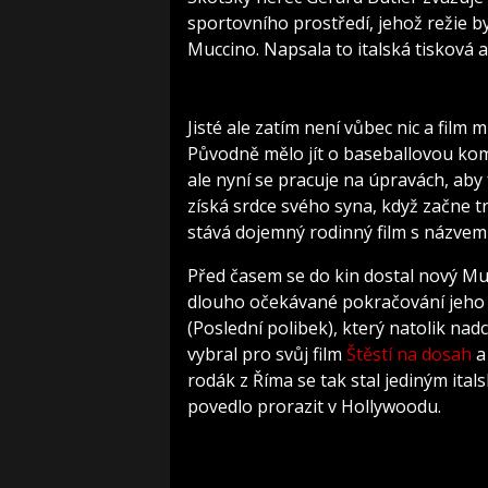
sportovního prostředí, jehož režie by
Muccino. Napsala to italská tisková
Jisté ale zatím není vůbec nic a film
Původně mělo jít o baseballovou kom
ale nyní se pracuje na úpravách, aby 
získá srdce svého syna, když začne 
stává dojemný rodinný film s názvem 
Před časem se do kin dostal nový Mu
dlouho očekávané pokračování jeho
(Poslední polibek), který natolik nad
vybral pro svůj film
Štěstí na dosah
a
rodák z Říma se tak stal jediným ita
povedlo prorazit v Hollywoodu.