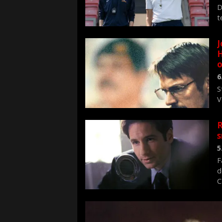
D
t
J
H
o
6
S
V
n
R
s
5
F
d
C
f