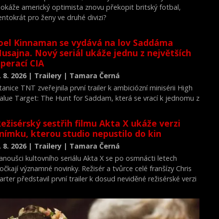
okáže americký optimista znovu překopit britský fotbal,
entokrát pro ženy ve druhé divizi?
oel Kinnaman se vydává na lov Saddáma
usajna. Nový seriál ukáže jednu z největších
perací CIA
. 8. 2026 | Trailery | Tamara Černá
tanice TNT zveřejnila první trailer k ambiciózní minisérii High
alue Target: The Hunt for Saddam, která se vrací k jednomu z
ejvýznamnějších okamžiků novodobých dějin.
ežisérský sestřih filmu Akta X ukáže verzi
nímku, kterou studio nepustilo do kin
. 8. 2026 | Trailery | Tamara Černá
anoušci kultovního seriálu Akta X se po osmnácti letech
očkají významné novinky. Režisér a tvůrce celé franšízy Chris
arter představil první trailer k dosud neviděné režisérské verzi
ilmu Akta X: Chci uvěřit.