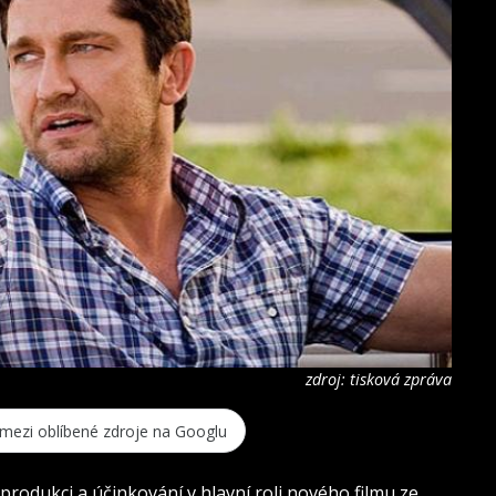
zdroj: tisková zpráva
 mezi oblíbené zdroje na Googlu
produkci a účinkování v hlavní roli nového filmu ze