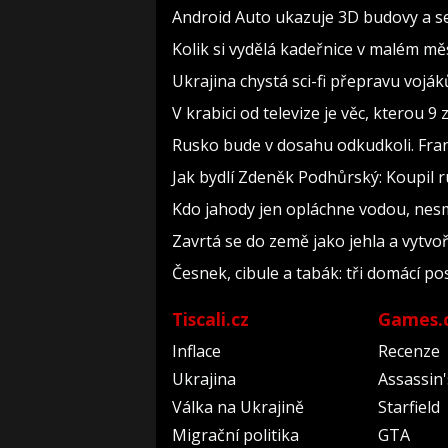
Android Auto ukazuje 3D budovy a se
Kolik si vydělá kadeřnice v malém měs
Ukrajina chystá sci-fi přepravu voják
V krabici od televize je věc, kterou 9
Rusko bude v dosahu odkudkoli. Fran
Jak bydlí Zdeněk Podhůrský: Koupil ru
Kdo jahody jen opláchne vodou, nesmy
Zavrtá se do země jako jehla a vytvo
Česnek, cibule a tabák: tři domácí p
Tiscali.cz
Games.
Inflace
Recenze
Ukrajina
Assassin
Válka na Ukrajině
Starfield
Migrační politika
GTA