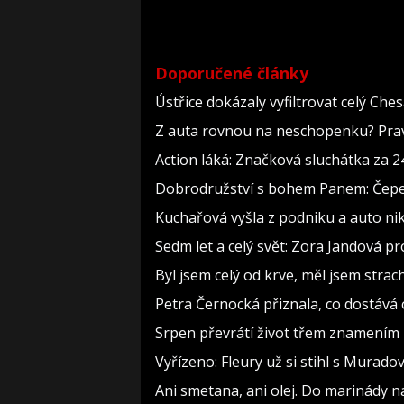
životopisné drama Královna Viktorie (The 
Doporučené články
Ústřice dokázaly vyfiltrovat celý Che
Z auta rovnou na neschopenku? Pravi
Action láká: Značková sluchátka za 244
Dobrodružství s bohem Panem: Čepelka
Kuchařová vyšla z podniku a auto nik
Sedm let a celý svět: Zora Jandová p
Byl jsem celý od krve, měl jsem strac
Petra Černocká přiznala, co dostává 
Srpen převrátí život třem znamením 
Vyřízeno: Fleury už si stihl s Murad
Ani smetana, ani olej. Do marinády na