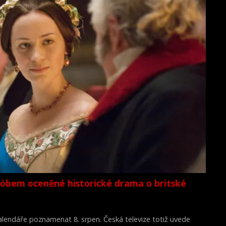
lóbem oceněné historické drama o britské
 kalendáře poznamenat 8. srpen. Česká televize totiž uvede