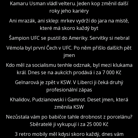
Kamaru Usman vládl velteru. Jeden kop změnil další
roky jeho kariéry
Ani mrazák, ani sklep: mrkev vydrží do jara na místě,
které má skoro každý byt
Šampion UFC se pustil do Ameriky. Servítky si nebral
Vémola byl první Čech v UFC. Po něm přišlo dalších pět
jmen
Kdo měl za socialismu tenhle odznak, byl mezi klukama
král. Dnes se na aukcích prodává i za 7 000 Kč
Gelnarová je zpět v KSW. V Liberci ji čeká druhý
profesionální zápas
Khalidov, Pudzianowski i Gamrot. Deset jmen, která
změnila KSW
Nezůstala vám po babičce tahle drobnost z porcelánu?
Sběratelé ji vykupují i za 25 000 Kč
3 retro mobily měl kdysi skoro každý, dnes vám