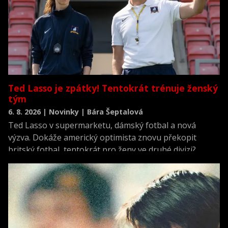
Ted Lasso je zpátky! Tentokrát trénuje ženský
tým
6. 8. 2026 | Novinky | Bára Šeptalová
Ted Lasso v supermarketu, dámský fotbal a nová
výzva. Dokáže americký optimista znovu překopit
britský fotbal, tentokrát pro ženy ve druhé divizi?