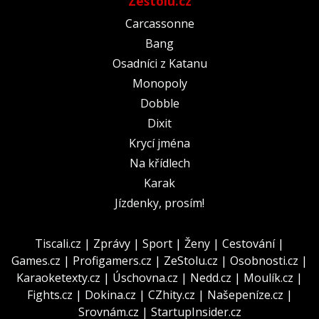
Zestolu.cz
Carcassonne
Bang
Osadníci z Katanu
Monopoly
Dobble
Dixit
Krycí jména
Na křídlech
Karak
Jízdenky, prosím!
Tiscali.cz
|
Zprávy
|
Sport
|
Ženy
|
Cestování
|
Games.cz
|
Profigamers.cz
|
ZeStolu.cz
|
Osobnosti.cz
|
Karaoketexty.cz
|
Úschovna.cz
|
Nedd.cz
|
Moulík.cz
|
Fights.cz
|
Dokina.cz
|
CZhity.cz
|
Našepeníze.cz
|
Srovnám.cz
|
StartupInsider.cz