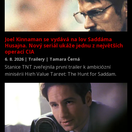
Joel Kinnaman se vydává na lov Saddáma
Husajna. Nový seriál ukáže jednu z největších
operací CIA
6. 8. 2026 | Trailery | Tamara Černá
Stanice TNT zveřejnila první trailer k ambiciózní
minisérii High Value Target: The Hunt for Saddam,
která se vrací k jednomu z nejvýznamnějších okamžiků
novodobých dějin.