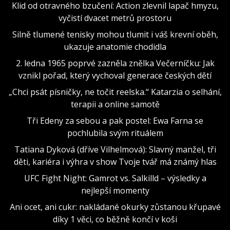
Klid od otravného bzučení: Action zlevnil lapač hmyzu,
vyčistí dvacet metrů prostoru
Silně tlumené tenisky mohou tlumit i váš krevní oběh,
ukazuje anatomie chodidla
2. ledna 1965 poprvé zazněla znělka Večerníčku: Jak
vznikl pořad, který vychoval generace českých dětí
„Chci psát písničky, ne točit reelska.“ Katarzia o selhání,
terapii a online samotě
Tři Edeny za sebou a pak postel: Ewa Farna se
pochlubila svým rituálem
Tatiana Dyková (dříve Vilhelmová): Slavný manžel, tři
děti, kariéra i výhra v show Tvoje tvář má známý hlas
UFC Fight Night: Gamrot vs. Salkilld – výsledky a
nejlepší momenty
Ani ocet, ani cukr: nakládané okurky zůstanou křupavé
díky 1 věci, co běžně končí v koši