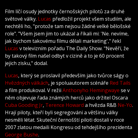
Film líčí osudy jednotky černošských pilotů za druhé
světové války.
Lucas
předložil projekt všem studiím, ale
nechtěli ho, "protože tam nejsou žádné velké bělošské
role". "Všem jsem jim to ukázal a říkali mi: 'Ne. nevíme,
jak bychom takovému filmu dělali marketing'," řekl
Lucas
v televizním pořadu The Daily Show. "Nevěří, že
by takový film našel odbyt v cizině a to je 60 procent
jejich zisku," dodal.
Lucas
, který se proslavil především jako tvůrce ságy o
Hvězdných válkách
, je spoluautorem scénáře
Red Tails
a film produkoval. V režii
Anthonyho Hemingwaye
se v
něm objevuje řada známých herců jako držitel Oscara
Cuba Gooding Jr
,
Terence Howard
a hvězda R&B
Ne-Yo
.
Hrají piloty, kteří byli segregováni a většinu války
nesměli létat. Skuteční černošští piloti dostali v roce
2007 zlatou medaili Kongresu od tehdejšího prezidenta
George Bushe
.