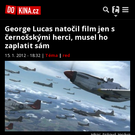
George Lucas natočil film jen s
černošskými herci, musel ho
zaplatit sám
15. 1. 2012 - 18:32 |
Téma
|
red
zdroj: tisková zpráva