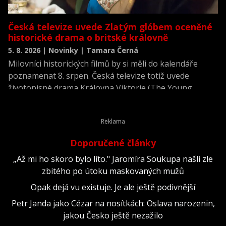
Česká televize uvede Zlatým glóbem oceněné
historické drama o britské královně
5. 8. 2026 | Novinky | Tamara Černá
Milovníci historických filmů by si měli do kalendáře
poznamenat 8. srpen. Česká televize totiž uvede
životopisné drama Královna Viktorie (The Young
Victoria) z roku 2009.
Doporučené články
„Až mi ho skoro bylo líto." Jaromíra Soukupa našli zle
zbitého po útoku maskovaných mužů
Opak dejá vu existuje. Je ale ještě podivnější
Petr Janda jako Cézar na nosítkách: Oslava narozenin,
jakou Česko ještě nezažilo