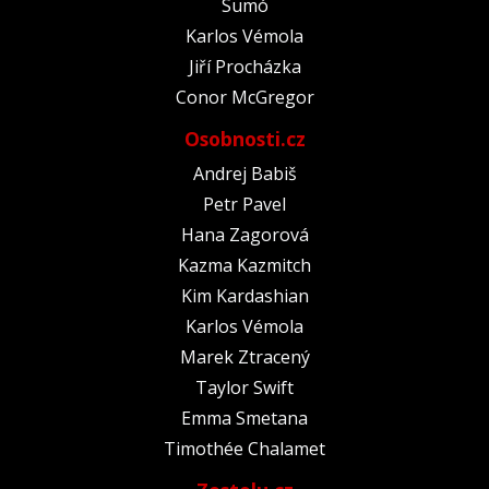
Sumó
Karlos Vémola
Jiří Procházka
Conor McGregor
Osobnosti.cz
Andrej Babiš
Petr Pavel
Hana Zagorová
Kazma Kazmitch
Kim Kardashian
Karlos Vémola
Marek Ztracený
Taylor Swift
Emma Smetana
Timothée Chalamet