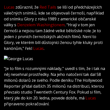
Lucas
zdůraznil, že
Red Tails
se liší od předcházejících
válečných snímků, kde se objevovali černoši, například
od snímku Glory z roku 1989 z americké občanské
války s
Denzelem Washingtonem
. "Hrají v tom jen
černoši a nejsou tam žádné velké bělošské role. Je to
jeden z prvních černošských akčních filmů. Není to
Glory, ve kterém bílí důstojníci ženou tyhle kluky proti
kanónům," řekl
Lucas
.
"Je to film s rozumnými náklady," uvedl s tím, že i tak na
něj nesehnal prostředky. Na jeho natočení tak dal 58
milionů dolarů ze svého. Podle deníku The Hollywood
Reporter přidal dalších 35 milionů na distribuci, kterou
převzalo studio Twentieth Century Fox. Pokud si film,
který jde do kin 20. ledna, povede dobře, má
Lucas
připraveno pokračování.