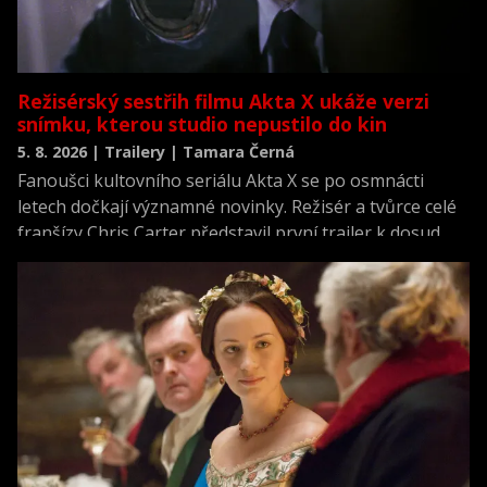
Režisérský sestřih filmu Akta X ukáže verzi
snímku, kterou studio nepustilo do kin
5. 8. 2026 | Trailery | Tamara Černá
Fanoušci kultovního seriálu Akta X se po osmnácti
letech dočkají významné novinky. Režisér a tvůrce celé
franšízy Chris Carter představil první trailer k dosud
neviděné režisérské verzi filmu Akta X: Chci uvěřit.