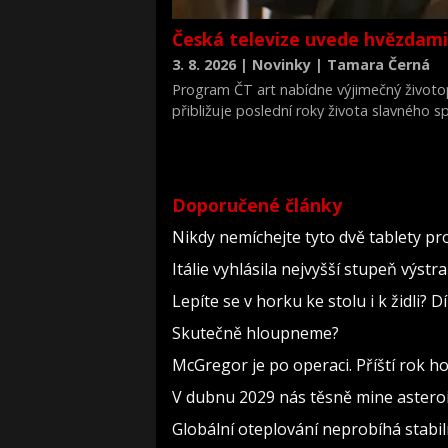
Česká televize uvede hvězdami
3. 8. 2026 | Novinky | Tamara Černá
Program ČT art nabídne výjimečný životop
přibližuje poslední roky života slavného s
v období, kdy po věznění čelil chudobě, n
zároveň si v něm zahrál hlavní roli Rupert 
Doporučené články
Nikdy nemíchejte tyto dvě tablety pr
Itálie vyhlásila nejvyšší stupeň výst
Lepíte se v horku ke stolu i k židli?
Skutečně hloupneme?
McGregor je po operaci. Příští rok h
V dubnu 2029 nás těsně mine asteroi
Globální oteplování neprobíhá stabilně