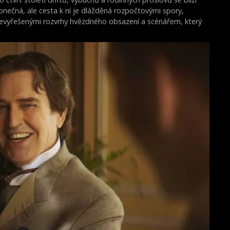
onečná, ale cesta k ní je dlážděná rozpočtovými spory,
evyřešenými rozvrhy hvězdného obsazení a scénářem, který
rý dojímá i ostříleného akčního hrdinu k slzám.