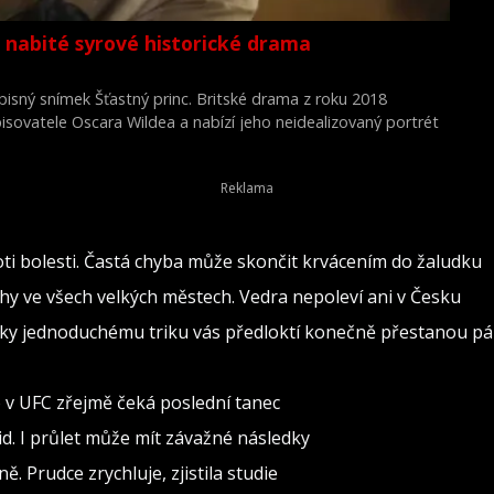
 nabité syrové historické drama
isný snímek Šťastný princ. Britské drama z roku 2018
pisovatele Oscara Wildea a nabízí jeho neidealizovaný portrét
emoci i společenskému odmítnutí. Film napsal, režíroval a
Everett.
oti bolesti. Častá chyba může skončit krvácením do žaludku
rahy ve všech velkých městech. Vedra nepoleví ani v Česku
 Díky jednoduchému triku vás předloktí konečně přestanou pál
o v UFC zřejmě čeká poslední tanec
d. I průlet může mít závažné následky
. Prudce zrychluje, zjistila studie