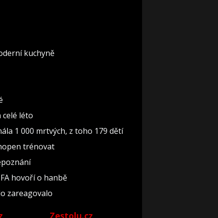
moderní kuchyně
é
celé léto
mála 1 000 mrtvých, z toho 179 dětí
chopen trénovat
nepoznání
FIFA hovoří o hanbě
lo zareagovalo
z
Zestolu.cz