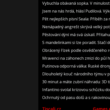
Vybuchla obávaná sopka. V minulosti 
Jsem na nás hrdá, hlásí Pudilová. Vý
Pět nejlepších písní Seala: Příběh z
Nenápadný angrešt skrývá velký pot
Pěstování dýní má svá úskalí. Přitah
S mandelinkami si lze poradit. Stačí 
Obrácený řízek podle osvědčeného re
Mravenci na záhonech zmizí do půl ho
Putinova odporná válka: Ruské drony k
Dlouholetý kouč národního týmu v pr
30 minut a máte zubní náhradu: 3D t
Infantino svolal krizovou schůzku do
Ochrnutý od pasu dolů a s rakovinou
Tiscali.cz
Games.