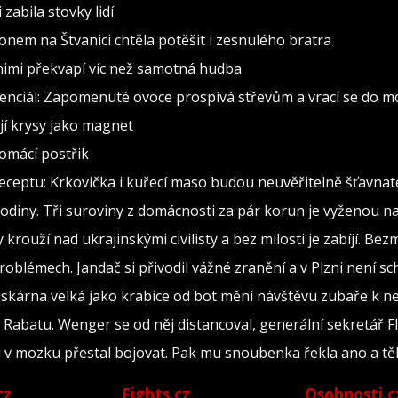
zabila stovky lidí
konem na Štvanici chtěla potěšit i zesnulého bratra
a nimi překvapí víc než samotná hudba
enciál: Zapomenuté ovoce prospívá střevům a vrací se do 
ují krysy jako magnet
domácí postřik
ceptu: Krkovička i kuřecí maso budou neuvěřitelně šťavnat
diny. Tři suroviny z domácnosti za pár korun je vyženou na 
rouží nad ukrajinskými civilisty a bez milosti je zabíjí. Bez
oblémech. Jandač si přivodil vážné zranění a v Plzni není s
iskárna velká jako krabice od bot mění návštěvu zubaře k 
 Rabatu. Wenger se od něj distancoval, generální sekretář 
 v mozku přestal bojovat. Pak mu snoubenka řekla ano a tě
cz
Fights.cz
Osobnosti.c