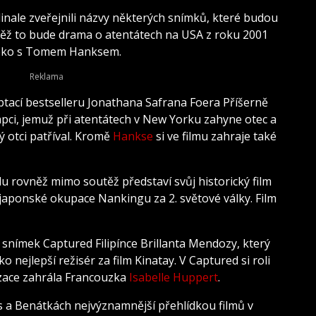
linale zveřejnili názvy některých snímků, které budou
ěž to bude drama o atentátech na USA z roku 2001
aleko s Tomem Hanksem.
ptací bestselleru Jonathana Safrana Foera Příšerně
hlapci, jemuž při atentátech v New Yorku zahyne otec a
erý otci patříval. Kromě
Hankse
si ve filmu zahraje také
lu rovněž mimo soutěž představí svůj historický film
 japonské okupace Nankingu za 2. světové války. Film
 snímek Captured Filipínce Brillanta Mendozy, který
 nejlepší režisér za film Kinatay. V Captured si roli
zace zahrála Francouzka
Isabelle Huppert
.
nes a Benátkách nejvýznamnější přehlídkou filmů v