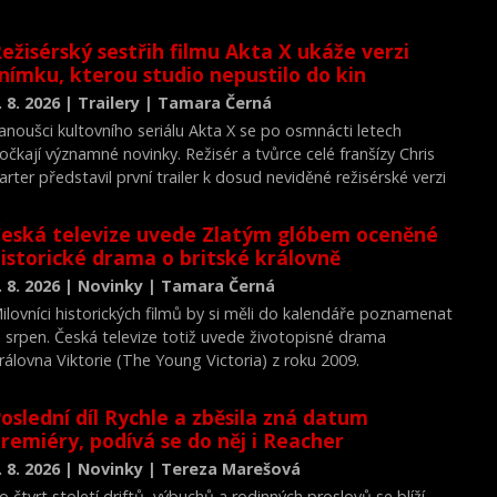
ežisérský sestřih filmu Akta X ukáže verzi
nímku, kterou studio nepustilo do kin
. 8. 2026 | Trailery | Tamara Černá
anoušci kultovního seriálu Akta X se po osmnácti letech
očkají významné novinky. Režisér a tvůrce celé franšízy Chris
arter představil první trailer k dosud neviděné režisérské verzi
ilmu Akta X: Chci uvěřit.
eská televize uvede Zlatým glóbem oceněné
istorické drama o britské královně
. 8. 2026 | Novinky | Tamara Černá
ilovníci historických filmů by si měli do kalendáře poznamenat
. srpen. Česká televize totiž uvede životopisné drama
rálovna Viktorie (The Young Victoria) z roku 2009.
oslední díl Rychle a zběsila zná datum
remiéry, podívá se do něj i Reacher
. 8. 2026 | Novinky | Tereza Marešová
o čtvrt století driftů, výbuchů a rodinných proslovů se blíží