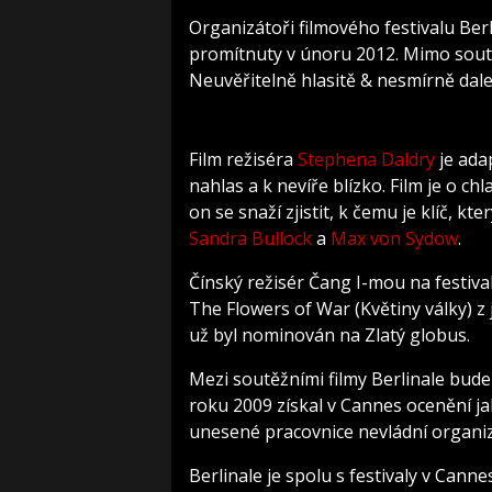
Organizátoři filmového festivalu Ber
promítnuty v únoru 2012. Mimo sout
Neuvěřitelně hlasitě & nesmírně d
Film režiséra
Stephena Daldry
je ada
nahlas a k nevíře blízko. Film je o c
on se snaží zjistit, k čemu je klíč, kt
Sandra Bullock
a
Max von Sydow
.
Čínský režisér Čang I-mou na festiva
The Flowers of War (Květiny války) z
už byl nominován na Zlatý globus.
Mezi soutěžními filmy Berlinale bude
roku 2009 získal v Cannes ocenění jako
unesené pracovnice nevládní organi
Berlinale je spolu s festivaly v Can