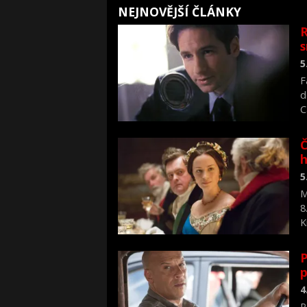
NEJNOVĚJŠÍ ČLÁNKY
R
s
5
F
d
C
f
Č
h
5
M
8
K
P
p
4
P