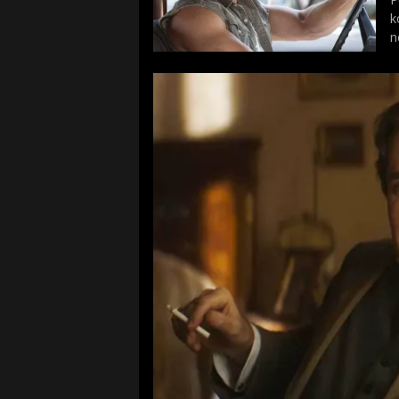
k
n
p