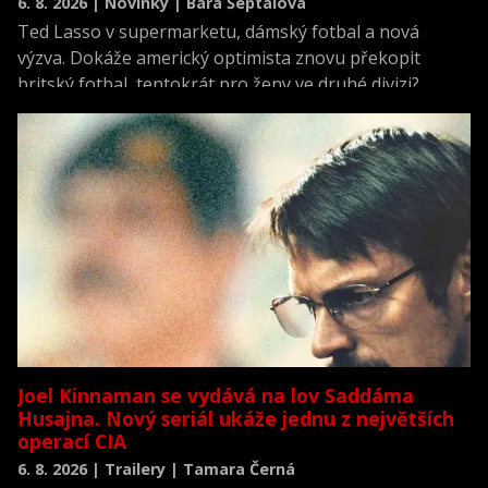
6. 8. 2026 | Novinky | Bára Šeptalová
Ted Lasso v supermarketu, dámský fotbal a nová
výzva. Dokáže americký optimista znovu překopit
britský fotbal, tentokrát pro ženy ve druhé divizi?
Joel Kinnaman se vydává na lov Saddáma
Husajna. Nový seriál ukáže jednu z největších
operací CIA
6. 8. 2026 | Trailery | Tamara Černá