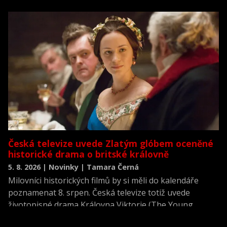
neviděné režisérské verzi filmu Akta X: Chci uvěřit.
Česká televize uvede Zlatým glóbem oceněné
historické drama o britské královně
5. 8. 2026 | Novinky | Tamara Černá
Milovníci historických filmů by si měli do kalendáře
poznamenat 8. srpen. Česká televize totiž uvede
životopisné drama Královna Viktorie (The Young
Victoria) z roku 2009.