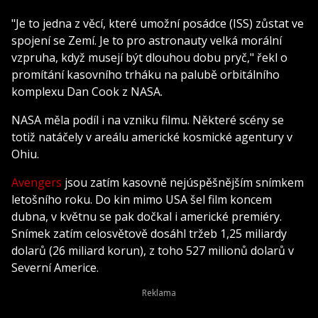
"Je to jedna z věcí, které umožní posádce (ISS) zůstat ve
spojení se Zemí. Je to pro astronauty velká morální
vzpruha, když musejí být dlouhou dobu pryč," řekl o
promítání kasovního trháku na palubě orbitálního
komplexu Dan Cook z NASA.
NASA měla podíl i na vzniku filmu. Některé scény se
totiž natáčely v areálu americké kosmické agentury v
Ohiu.
Avengers
jsou zatím kasovně nejúspěšnějším snímkem
letošního roku. Do kin mimo USA šel film koncem
dubna, v květnu se pak dočkal i americké premiéry.
Snímek zatím celosvětově dosáhl tržeb 1,25 miliardy
dolarů (26 miliard korun), z toho 527 milionů dolarů v
Severní Americe.