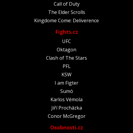
Call of Duty
The Elder Scrolls
Kingdome Come: Deliverence
Fights.cz
UFC
Oktagon
Clash of The Stars
PFL
KSW
I am Figter
Sumó
Karlos Vémola
Jiří Procházka
Conor McGregor
Osobnosti.cz