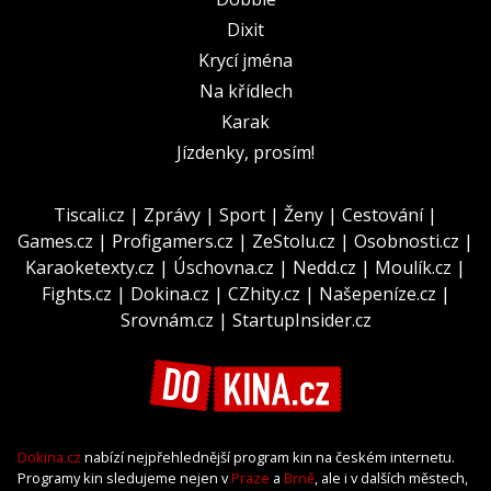
Dixit
Krycí jména
Na křídlech
Karak
Jízdenky, prosím!
Tiscali.cz
|
Zprávy
|
Sport
|
Ženy
|
Cestování
|
Games.cz
|
Profigamers.cz
|
ZeStolu.cz
|
Osobnosti.cz
|
Karaoketexty.cz
|
Úschovna.cz
|
Nedd.cz
|
Moulík.cz
|
Fights.cz
|
Dokina.cz
|
CZhity.cz
|
Našepeníze.cz
|
Srovnám.cz
|
StartupInsider.cz
Dokina.cz
nabízí nejpřehlednější program kin na českém internetu.
Programy kin sledujeme nejen v
Praze
a
Brně
, ale i v dalších městech,