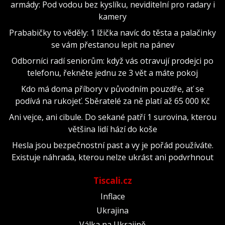
armády: Pod vodou bez kyslíku, neviditelní pro radary i
kamery
Prababičky to věděly: 1 lžička navíc do těsta a palačinky
se vám přestanou lepit na pánev
Odborníci radí seniorům: když vás otravují prodejci po
telefonu, řekněte jednu ze 3 vět a máte pokoj
Kdo má doma příbory v původním pouzdře, ať se
podívá na rukojeť. Sběratelé za ně platí až 65 000 Kč
Ani vejce, ani cibule. Do sekané patří 1 surovina, kterou
většina lidí hází do koše
Hesla jsou bezpečnostní past a vy je pořád používáte.
Existuje náhrada, kterou nelze ukrást ani podvrhnout
Tiscali.cz
Inflace
Ukrajina
Válka na Ukrajině