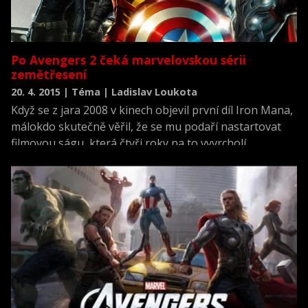
Po Avengers 2 čeká marvelovskou sérii
zemětřesení
20. 4. 2015 | Téma | Ladislav Loukota
Když se z jara 2008 v kinech objevil první díl Iron Mana,
málokdo skutečně věřil, že se mu podaří nastartovat
filmovou ságu, která čtyři roky na to vyvrcholí
&quot;týmovou&quot; Avengers. Nyní však o dobře
šlapající továrně na filmové komiksy nikdo
nepochybuje, dokonce je stále zjevnějším zdrojem
inspirace pro konkurenční studia.