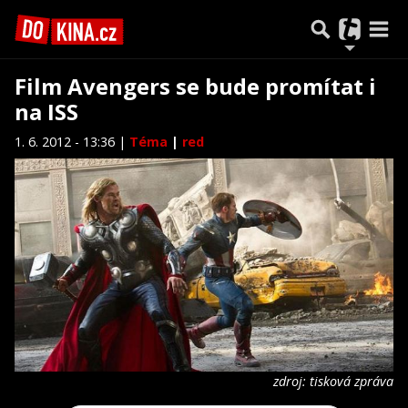
Film Avengers se bude promítat i
na ISS
1. 6. 2012 - 13:36 |
Téma
|
red
zdroj: tisková zpráva