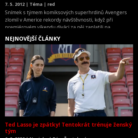
7. 5. 2012 | Téma | red
Snímek s týmem komiksových superhrdinů Avengers
zlomil v Americe rekordy návštěvnosti, když při
premiérovém víkendu diváci za něj zaplatili na
vstupném 200,3 milionu dolarů (3,9 miliardy korun).
NEJNOVĚJŠÍ ČLÁNKY
Vyplývá to z nedělních odhadů hollywoodských studií.
Ted Lasso je zpátky! Tentokrát trénuje ženský
tým