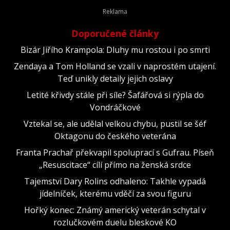
Doporučené články
Bizár Jiřího Krampola: Dluhy mu rostou i po smrti
Zendaya a Tom Holland se vzali v naprostém utajení.
Teď unikly detaily jejich oslavy
Letité křivdy stále při síle? Šafářová si rýpla do
Vondráčkové
Vztekal se, ale udělal velkou chybu, pustil se šéf
Oktagonu do českého veterána
Franta Prachař překvapil spoluprací s Gufrau. Píseň
„Resuscitace“ cílí přímo na ženská srdce
Tajemství Dary Rolins odhaleno: Takhle vypadá
jídelníček, kterému vděčí za svou figuru
Hořký konec: Známý americký veterán schytal v
rozlučkovém duelu bleskové KO