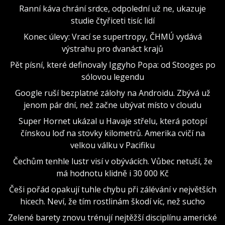
Ranní káva chrání srdce, odpolední už ne, ukazuje
studie čtyřiceti tisíc lidí
Konec úlevy: Vrací se supertropy, ČHMÚ vydává
výstrahu pro dvanáct krajů
Pět písní, které definovaly Iggyho Popa: od Stooges po
sólovou legendu
Google ruší bezplatné zálohy na Androidu. Zbývá už
jenom pár dní, než začne ubývat místo v cloudu
Super Hornet ukázal u Havaje střelu, která potopí
čínskou loď na stovky kilometrů. Amerika cvičí na
velkou válku v Pacifiku
Čechům tenhle lustr visí v obývácích. Vůbec netuší, že
má hodnotu klidně i 30 000 Kč
Češi pořád opakují tuhle chybu při zálévání v největších
hicech. Neví, že tím rostlinám škodí víc, než sucho
Zelené barety znovu trénují nejtěžší disciplínu americké