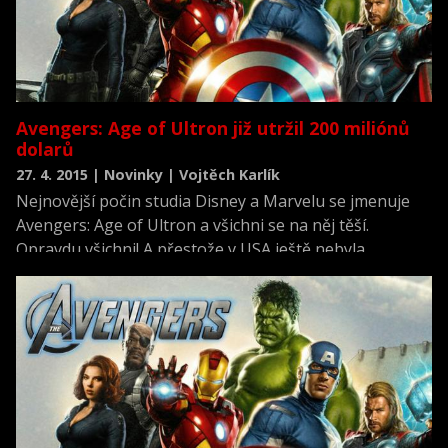
Avengers: Age of Ultron již utržil 200 miliónů
dolarů
27. 4. 2015 | Novinky | Vojtěch Karlík
Nejnovější počin studia Disney a Marvelu se jmenuje
Avengers: Age of Ultron a všichni se na něj těší.
Opravdu všichni! A přestože v USA ještě nebyla
premiéra, přestože ve většině zemích se film objeví v
kinech až v druhé polovině týdne, už na tržbách vydělal
více než 200 miliónů dolarů.