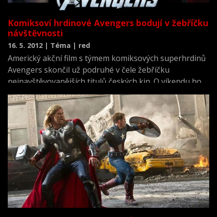
Komiksoví hrdinové Avengers bodují v žebříčku
návštěvnosti
16. 5. 2012 | Téma | red
Americký akční film s týmem komiksových superhrdinů
Avengers skončil už podruhé v čele žebříčku
nejnavštěvovanějších titulů českých kin. O víkendu ho
podle informací Unie filmových distributorů zhlédlo
přes 65.000 diváků, kteří v pokladnách nechali 7,6
milionu korun. Zatím jich má na kontě už 160.000.