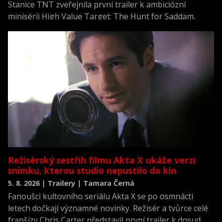
Stanice TNT zveřejnila první trailer k ambiciózní
minisérii High Value Target: The Hunt for Saddam,
která se vrací k jednomu z nejvýznamnějších okamžiků
novodobých dějin.
Režisérský sestřih filmu Akta X ukáže verzi
snímku, kterou studio nepustilo do kin
5. 8. 2026 | Trailery | Tamara Černá
Fanoušci kultovního seriálu Akta X se po osmnácti
letech dočkají významné novinky. Režisér a tvůrce celé
franšízy Chris Carter představil první trailer k dosud