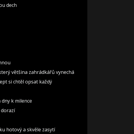
rou dech
rhnou
, který většina zahrádkářů vynechá
pt si chtěl opsat každý
a dny k milence
 dorazí
ku hotový a skvěle zasytí