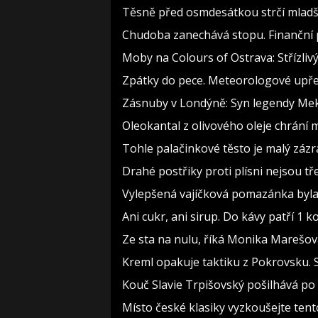
Těsně před osmdesátkou strčí mladší
Chudoba zanechává stopu. Finanční p
Moby na Colours of Ostrava: Střízlivý
Zpátky do pece. Meteorologové upře
Zásnuby v Londýně: Syn legendy Meky
Oleokantal z olivového oleje chrání m
Tohle palačinkové těsto je malý zázr
Drahé postřiky proti plísni nejsou tř
Vylepšená vajíčková pomazánka byla 
Ani cukr, ani sirup. Do kávy patří 1 ko
Ze sta na nulu, říká Monika Marešová
Kreml opakuje taktiku z Pokrovsku. S
Kouč Slavie Trpišovský pošilhává po d
Místo české klasiky vyzkoušejte tent