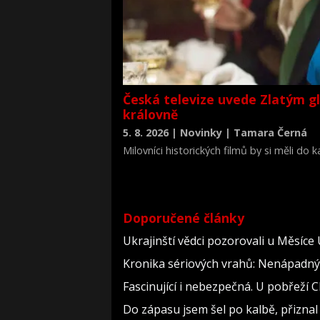
Česká televize uvede Zlatým g
královně
5. 8. 2026 | Novinky | Tamara Černá
Milovníci historických filmů by si měli do
životopisné drama Královna Viktorie (The 
Doporučené články
Ukrajinští vědci pozorovali u Měsíce
Kronika sériových vrahů: Nenápadný dě
Fascinující i nebezpečná. U pobřeží
Do zápasu jsem šel po kalbě, přizn