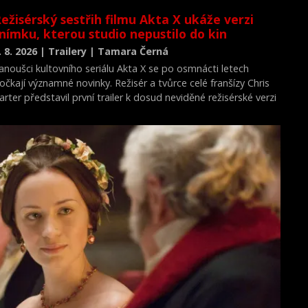
ežisérský sestřih filmu Akta X ukáže verzi
nímku, kterou studio nepustilo do kin
. 8. 2026 | Trailery | Tamara Černá
anoušci kultovního seriálu Akta X se po osmnácti letech
očkají významné novinky. Režisér a tvůrce celé franšízy Chris
arter představil první trailer k dosud neviděné režisérské verzi
ilmu Akta X: Chci uvěřit.