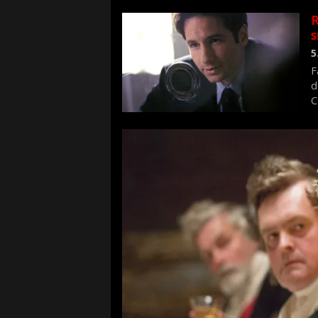
R
s
5
F
d
C
f