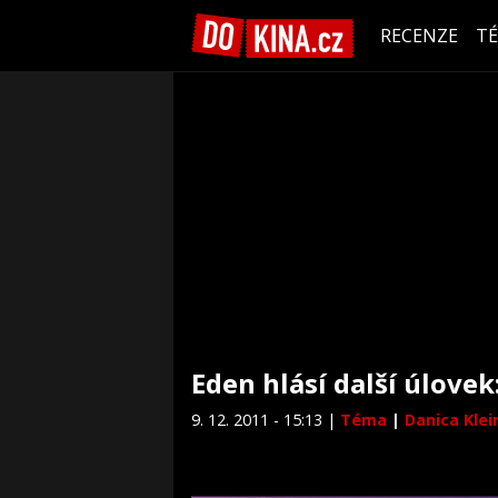
RECENZE
T
Eden hlásí další úlovek
9. 12. 2011 - 15:13 |
Téma
|
Danica Klei