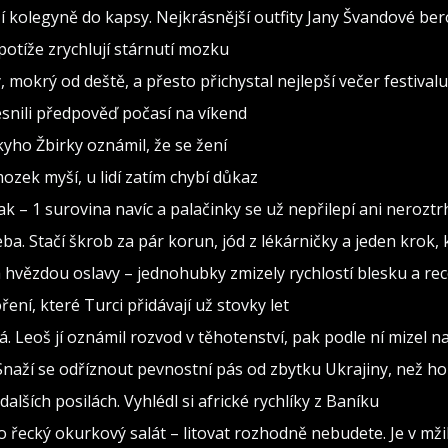
 kolegyně do kapsy. Nejkrásnější outfity Jany Švandové be
otíže zrychlují stárnutí mozku
, mokrý od deště, a přesto přichystal nejlepší večer festivalu
snili předpověď počasí na víkend
ho Žbirky oznámil, že se žení
ozek myší, u lidí zatím chybí důkaz
ak – 1 surovina navíc a palačinky se už nepřilepí ani nerozt
eba. Stačí škrob za pár korun, jód z lékárničky a jeden krok
hvězdou oslavy – jednohubky zmizely rychlostí blesku a rece
ření, které Turci přidávají už stovky let
. Leoš jí oznámil rozvod v těhotenství, pak podle ní mizel n
naží se odříznout pevnostní pás od zbytku Ukrajiny, než ho
alších posilách. Vyhlédl si africké rychlíky z Baníku
o řecký okurkový salát – litovat rozhodně nebudete. Je v mži