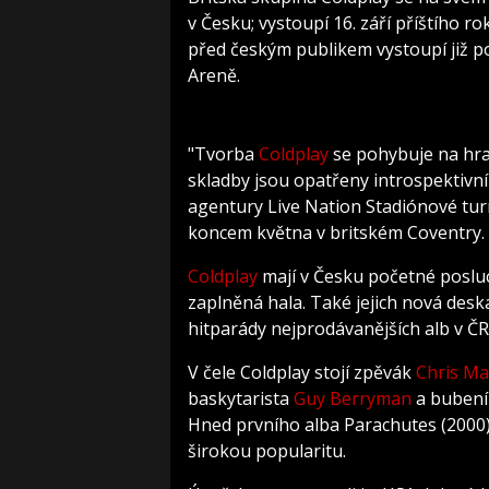
v Česku; vystoupí 16. září příštího r
před českým publikem vystoupí již p
Areně.
"Tvorba
Coldplay
se pohybuje na hran
skladby jsou opatřeny introspektivní
agentury Live Nation Stadiónové tur
koncem května v britském Coventry.
Coldplay
mají v Česku početné posluch
zaplněná hala. Také jejich nová deska
hitparády nejprodávanějších alb v ČR
V čele Coldplay stojí zpěvák
Chris Ma
baskytarista
Guy Berryman
a buben
Hned prvního alba Parachutes (2000) p
širokou popularitu.