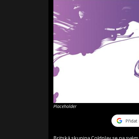
Placeholder
Přidat
Britská skupina Coldplay se na svém 