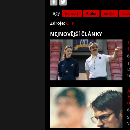
Tagy:
koncert
Praha
umění
hud
Zdroje:
ČTK
NEJNOVĚJŠÍ ČLÁNKY
T
6
T
D
t
J
H
o
6
S
V
n