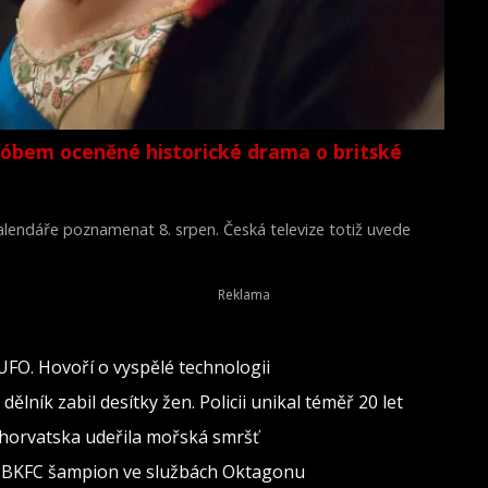
lóbem oceněné historické drama o britské
 kalendáře poznamenat 8. srpen. Česká televize totiž uvede
Young Victoria) z roku 2009.
 UFO. Hovoří o vyspělé technologii
lník zabil desítky žen. Policii unikal téměř 20 let
 Chorvatska udeřila mořská smršť
al BKFC šampion ve službách Oktagonu