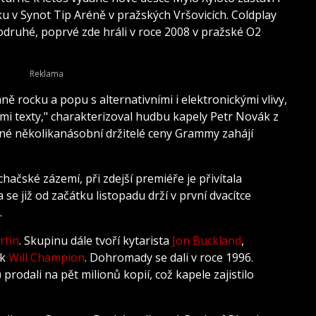
oku v Synot Tip Aréně v pražských Vršovicích. Coldplay
odruhé, poprvé zde hráli v roce 2008 v pražské O2
ě rocku a popu s alternativními i elektronickými vlivy,
mi texty," charakterizoval hudbu kapely Petr Novák z
né několikanásobní držitelé ceny Grammy zahájí
ačské zázemí, při zdejší premiéře je přivítala
 se již od začátku listopadu drží v první dvacítce
.
rtin
. Skupinu dále tvoří kytarista
Jon Buckland
,
ík
Will Champion
. Dohromady se dali v roce 1996.
rodali na pět milionů kopií, což kapele zajistilo