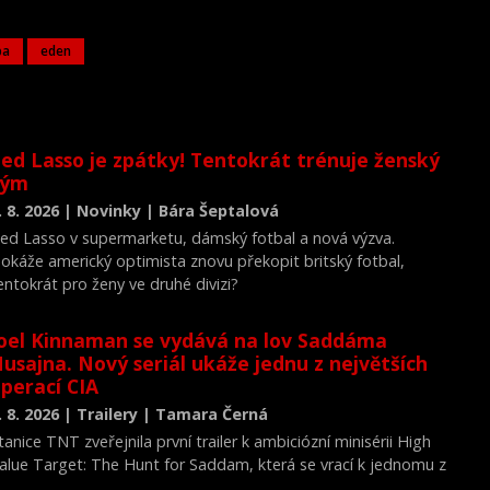
ba
eden
ed Lasso je zpátky! Tentokrát trénuje ženský
tým
. 8. 2026 | Novinky | Bára Šeptalová
ed Lasso v supermarketu, dámský fotbal a nová výzva.
okáže americký optimista znovu překopit britský fotbal,
entokrát pro ženy ve druhé divizi?
oel Kinnaman se vydává na lov Saddáma
usajna. Nový seriál ukáže jednu z největších
perací CIA
. 8. 2026 | Trailery | Tamara Černá
tanice TNT zveřejnila první trailer k ambiciózní minisérii High
alue Target: The Hunt for Saddam, která se vrací k jednomu z
ejvýznamnějších okamžiků novodobých dějin.