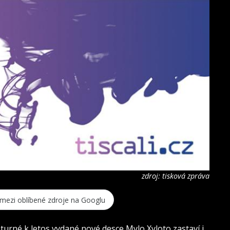
zdroj: tisková zpráva
 mezi oblíbené zdroje na Googlu
turné k letos vydané nové desce Mylo Xyloto zastaví i