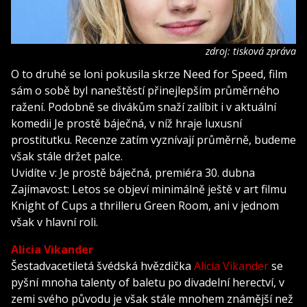
zdroj: tisková zpráva
O to druhé se loni pokusila skrze Need for Speed, film
sám o sobě byl naneštěstí přinejlepším průměrného
ražení. Podobně se divákům snaží zalíbit i v aktuální
komedii Je prostě báječná, v níž hraje luxusní
prostitutku. Recenze zatím vyznívají průměrně, budeme
však stále držet palce.
Uvidíte v: Je prostě báječná, premiéra 30. dubna
Zajímavost: Letos se objeví minimálně ještě v art filmu
Knight of Cups a thrilleru Green Room, ani v jednom
však v hlavní roli.
Alicia Vikander
Šestadvacetiletá švédská hvězdička
Alicia Vikander
se
pyšní mnoha talenty of baletu po divadelní herectví, v
zemi svého původu je však stále mnohem známější než