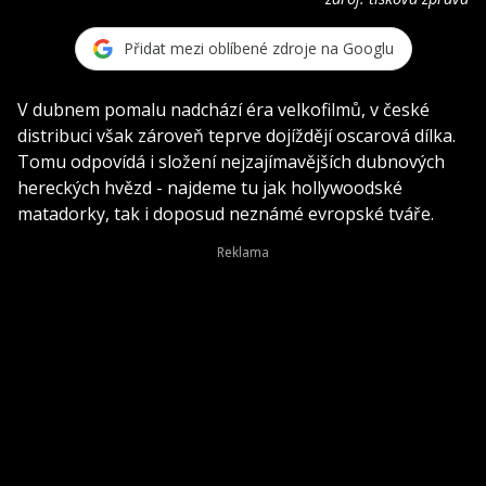
Přidat mezi oblíbené zdroje na Googlu
V dubnem pomalu nadchází éra velkofilmů, v české
distribuci však zároveň teprve dojíždějí oscarová dílka.
Tomu odpovídá i složení nejzajímavějších dubnových
hereckých hvězd - najdeme tu jak hollywoodské
matadorky, tak i doposud neznámé evropské tváře.