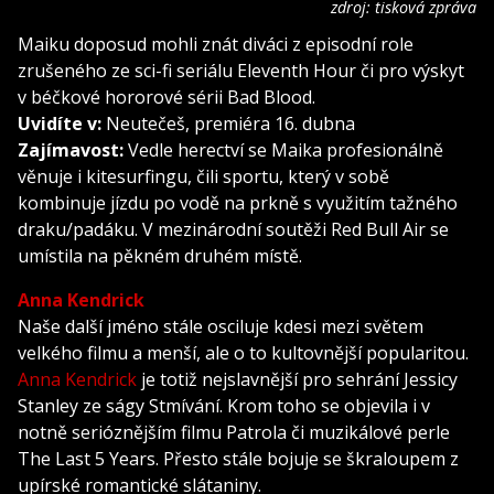
zdroj: tisková zpráva
Maiku doposud mohli znát diváci z episodní role
zrušeného ze sci-fi seriálu Eleventh Hour či pro výskyt
v béčkové hororové sérii Bad Blood.
Uvidíte v:
Neutečeš, premiéra 16. dubna
Zajímavost:
Vedle herectví se Maika profesionálně
věnuje i kitesurfingu, čili sportu, který v sobě
kombinuje jízdu po vodě na prkně s využitím tažného
draku/padáku. V mezinárodní soutěži Red Bull Air se
umístila na pěkném druhém místě.
Anna Kendrick
Naše další jméno stále osciluje kdesi mezi světem
velkého filmu a menší, ale o to kultovnější popularitou.
Anna Kendrick
je totiž nejslavnější pro sehrání Jessicy
Stanley ze ságy Stmívání. Krom toho se objevila i v
notně serióznějším filmu Patrola či muzikálové perle
The Last 5 Years. Přesto stále bojuje se škraloupem z
upírské romantické slátaniny.