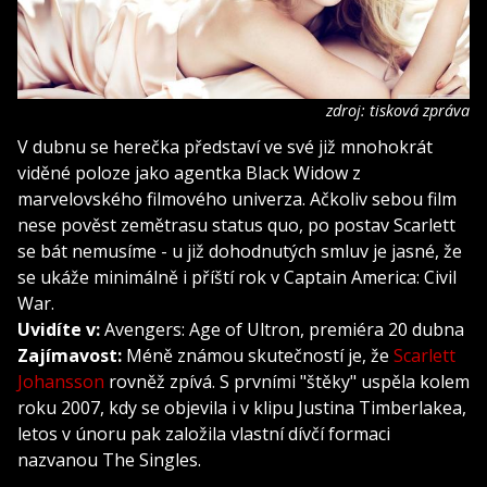
zdroj: tisková zpráva
V dubnu se herečka představí ve své již mnohokrát
viděné poloze jako agentka Black Widow z
marvelovského filmového univerza. Ačkoliv sebou film
nese pověst zemětrasu status quo, po postav Scarlett
se bát nemusíme - u již dohodnutých smluv je jasné, že
se ukáže minimálně i příští rok v Captain America: Civil
War.
Uvidíte v:
Avengers: Age of Ultron, premiéra 20 dubna
Zajímavost:
Méně známou skutečností je, že
Scarlett
Johansson
rovněž zpívá. S prvními "štěky" uspěla kolem
roku 2007, kdy se objevila i v klipu Justina Timberlakea,
letos v únoru pak založila vlastní dívčí formaci
nazvanou The Singles.