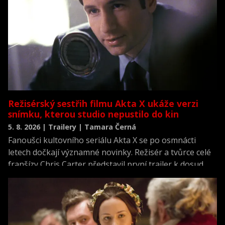
Režisérský sestřih filmu Akta X ukáže verzi
snímku, kterou studio nepustilo do kin
5. 8. 2026 | Trailery | Tamara Černá
Fanoušci kultovního seriálu Akta X se po osmnácti
letech dočkají významné novinky. Režisér a tvůrce celé
franšízy Chris Carter představil první trailer k dosud
neviděné režisérské verzi filmu Akta X: Chci uvěřit.