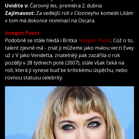
Uvidíte v:
Čarovný les, premiéra 2. dubna
Zajímavost:
Za vedlejší roli v Clooneyho komedii Lítám
v tom má dokonce nominaci na Oscara.
Imogen Poots
Podobně se stále hledá i Britka
Imogen Poots
. Což o to,
talent zjevně má - znát ji můžeme jako malou verzi Evey
už z V jako Vendetta, znatelněji pak zazářila o rok
později v 28 týdnech poté (2007), stále však čeká na
roli, která ji vynese buď ke kritickému úspěchu, nebo
rovnou statusu celebrity.