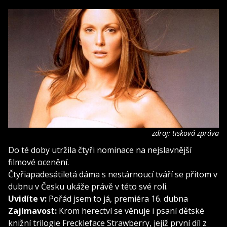
zdroj: tisková zpráva
Do té doby utržila čtyři nominace na nejslavnější
filmové ocenění.
Čtyřiapadesátiletá dáma s nestárnoucí tváří se přitom v
dubnu v Česku ukáže právě v této své roli.
Uvidíte v:
Pořád jsem to já, premiéra 16. dubna
Zajímavost:
Krom herectví se věnuje i psaní dětské
knižní trilogie Freckleface Strawberry, jejíž první díl z