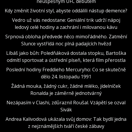
neúspěšným UFC debutem
Kdy změnit životní styl, abyste oddálili nástup demence?
Vedro už vás nedostane: Geniální trik udrží nápoj
ledový celé hodiny a zachrání i milovanou kávu
Srpnová obloha předvede něco mimořádného. Zatmění
Slunce vystřídá noc plná padajících hvězd
Líbáš jako bůh: Poledňáková dostala stopku, Bartoška
odmítl sportovat a ústřední píseň, která film přerostla
Poslední hodiny Freddieho Mercuryho: Co se skutečně
dělo 24. listopadu 1991
Žádná mouka, žádný cukr, žádné mléko, jídelníček
Ronalda je záměrně jednotvárný
Nezápasím v Clashi, zdůraznil Roušal. Vzápětí se ozval
Sivák
Andrea Kalivodová ukázala svůj domov: Tak bydlí jedna
z nejznámějších tváří české zábavy