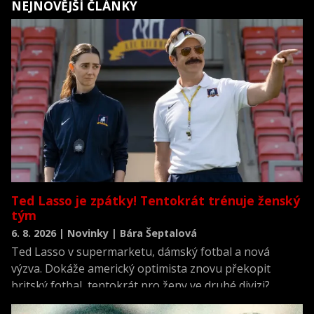
NEJNOVĚJŠÍ ČLÁNKY
Ted Lasso je zpátky! Tentokrát trénuje ženský
tým
6. 8. 2026 | Novinky | Bára Šeptalová
Ted Lasso v supermarketu, dámský fotbal a nová
výzva. Dokáže americký optimista znovu překopit
britský fotbal, tentokrát pro ženy ve druhé divizi?