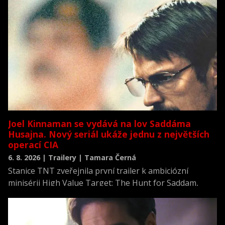
Joel Kinnaman se vydává na lov Saddáma
Husajna. Nový seriál ukáže jednu z největších
operací CIA
6. 8. 2026 | Trailery | Tamara Černá
Stanice TNT zveřejnila první trailer k ambiciózní
minisérii High Value Target: The Hunt for Saddam,
která se vrací k jednomu z nejvýznamnějších okamžiků
novodobých dějin.