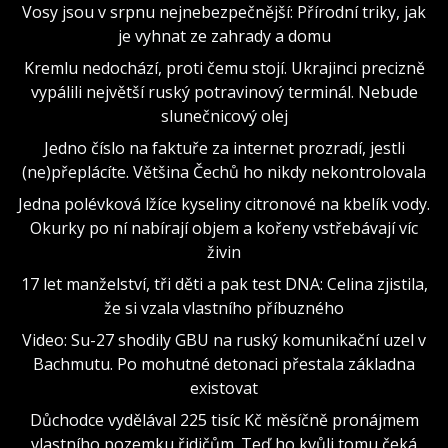
Vosy jsou v srpnu nejnebezpečnější: Přírodní triky, jak
je vyhnat ze zahrady a domu
Kremlu nedochází, proti čemu stojí. Ukrajinci precizně
vypálili největší ruský potravinový terminál. Nebude
slunečnicový olej
Jedno číslo na faktuře za internet prozradí, jestli
(ne)přeplácíte. Většina Čechů ho nikdy nekontrolovala
Jedna polévková lžíce kyseliny citronové na kbelík vody.
Okurky po ní nabírají objem a kořeny vstřebávají víc
živin
17 let manželství, tři děti a pak test DNA: Celina zjistila,
že si vzala vlastního příbuzného
Video: Su-27 shodily GBU na ruský komunikační uzel v
Bachmutu. Po mohutné detonaci přestala základna
existovat
Důchodce vydělával 225 tisíc Kč měsíčně pronájmem
vlastního pozemku řidičům. Teď ho kvůli tomu čeká