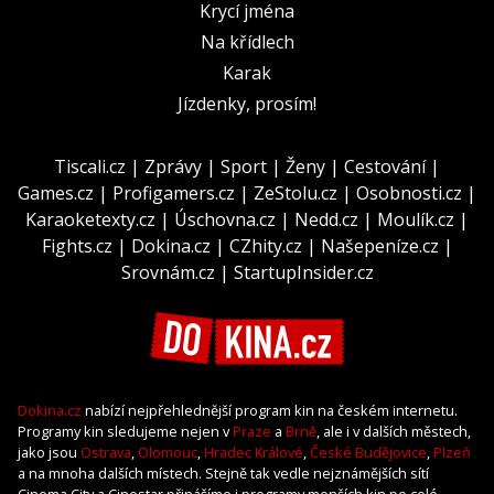
Krycí jména
Na křídlech
Karak
Jízdenky, prosím!
Tiscali.cz
|
Zprávy
|
Sport
|
Ženy
|
Cestování
|
Games.cz
|
Profigamers.cz
|
ZeStolu.cz
|
Osobnosti.cz
|
Karaoketexty.cz
|
Úschovna.cz
|
Nedd.cz
|
Moulík.cz
|
Fights.cz
|
Dokina.cz
|
CZhity.cz
|
Našepeníze.cz
|
Srovnám.cz
|
StartupInsider.cz
Dokina.cz
nabízí nejpřehlednější program kin na českém internetu.
Programy kin sledujeme nejen v
Praze
a
Brně
, ale i v dalších městech,
jako jsou
Ostrava
,
Olomouc
,
Hradec Králové
,
České Budějovice
,
Plzeň
a na mnoha dalších místech. Stejně tak vedle nejznámějších sítí