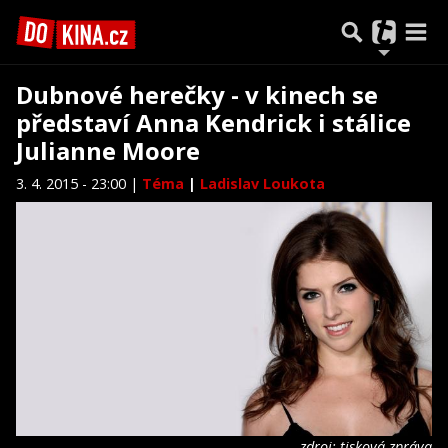
Dubnové herečky - v kinech se
představí Anna Kendrick i stálice
Julianne Moore
3. 4. 2015 - 23:00 |
Téma
|
Ladislav Loukota
zdroj: tisková zpráva