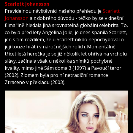
Scarlett Johansson
Pravidelnou návštěvníci našeho přehledu je
Scarlett
Johansson
a z dobrého důvodu - těžko by se v dnešní
filmařině hledala jiná srovnatelná globální celebrita. To,
co byla před lety Angelina Jolie, je dnes spanilá Scarlett,
jen s tím rozdílem, že u Scarlett nikdo nepochyboval o
její touze hrát i v náročnějších rolích. Momentálně
třicetiletá herečka je se již několik let ohřívá na vrcholu
slávy, začínala však u několika snímků pochybné
kvality, mimo jiné Sám doma 3 (1997) a Pavoučí teror
(2002). Zlomem byla pro ní netradiční romance
Ztraceno v překladu (2003).