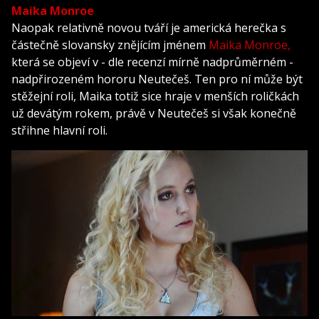
Maika Monroe
Naopak relativně novou tváří je americká herečka s
částečně slovansky znějícím jménem
Maika Monroe,
která se objeví v - dle recenzí mírně nadprůměrném -
nadpřirozeném hororu Neutečeš. Ten pro ní může být
stěžejní roli, Maika totiž sice hraje v menších roličkách
už devátým rokem, právě v Neutečeš si však konečně
střihne hlavní roli.