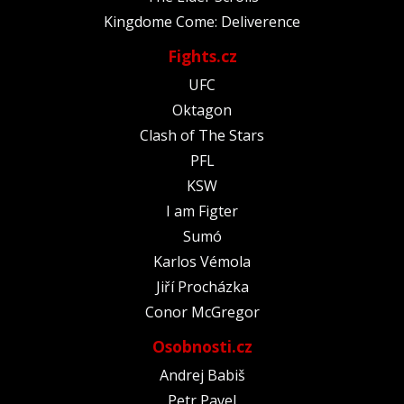
Kingdome Come: Deliverence
Fights.cz
UFC
Oktagon
Clash of The Stars
PFL
KSW
I am Figter
Sumó
Karlos Vémola
Jiří Procházka
Conor McGregor
Osobnosti.cz
Andrej Babiš
Petr Pavel