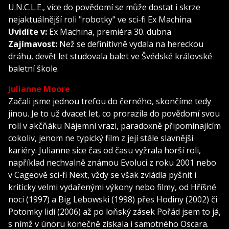
U.N.C.L.E., více do povědomí se může dostat i skrze
nejaktuálnější roli "robotky" ve sci-fi Ex Machina.
Uvidíte v:
Ex Machina, premiéra 30. dubna
Zajímavost:
Než se definitivně vydala na hereckou
dráhu, devět let studovala balet ve Švédské královské
baletní škole.
Julianne Moore
Začali jsme jednou trefou do černého, skončíme tedy
jinou. Je to už dvacet let, co prorazila do povědomí svou
rolí v akčňáku Nájemní vrazi, paradoxně připomínajícím
cokoliv, jenom ne typický film z její stále slavnější
kariéry. Julianne sice čas od času vyžrala horší roli,
například nechvalně známou Evoluci z roku 2001 nebo
v Cageově sci-fi Next, vždy se však zvládla pyšnit i
kriticky velmi vydařenými výkony nebo filmy, od Hříšné
noci (1997) a Big Lebowski (1998) přes Hodiny (2002) či
Potomky lidí (2006) až po loňský zásek Pořád jsem to já,
s nímž v únoru konečně získala i samotného Oscara.