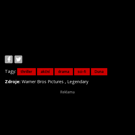
Tagy:
thriller
akční
drama
sci-fi
Duna
,
Zdroje:
Warner Bros Pictures
Legendary