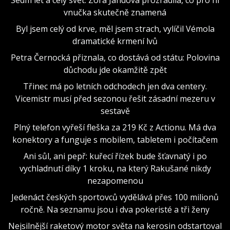
vnučka skutečně znamená
Byl jsem celý od krve, měl jsem strach, vylíčil Vémola
dramatické krmení lvů
Petra Černocká přiznala, co dostává od státu: Polovina
důchodu jde okamžitě zpět
Třinec má po letních odchodech jen dva centery.
Vicemistr musí před sezonou řešit zásadní mezeru v
sestavě
Plný telefon vyřeší fleška za 219 Kč z Actionu. Má dva
konektory a funguje s mobilem, tabletem i počítačem
Ani sůl, ani pepř: kuřecí řízek bude šťavnatý i po
vychladnutí díky 1 kroku, na který Rakušané nikdy
nezapomenou
Jedenáct českých sportovců vydělává přes 100 milionů
ročně. Na seznamu jsou i dva pokeristé a tři ženy
Nejsilnější raketový motor světa na kerosin odstartoval