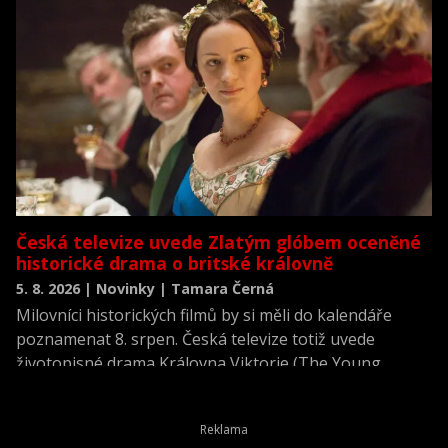
Česká televize uvede Zlatým glóbem oceněné
historické drama o britské královně
5. 8. 2026 | Novinky | Tamara Černá
Milovníci historických filmů by si měli do kalendáře
poznamenat 8. srpen. Česká televize totiž uvede
životopisné drama Královna Viktorie (The Young
Victoria) z roku 2009.