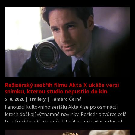
která se vrací k jednomu z nejvýznamnějších okamžiků
novodobých dějin.
Režisérský sestřih filmu Akta X ukáže verzi
snímku, kterou studio nepustilo do kin
5. 8. 2026 | Trailery | Tamara Černá
Fanoušci kultovního seriálu Akta X se po osmnácti
letech dočkají významné novinky. Režisér a tvůrce celé
franšízy Chris Carter představil první trailer k dosud
neviděné režisérské verzi filmu Akta X: Chci uvěřit.