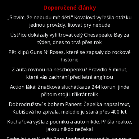
Doporučené články
„Slavím, že nebudu mít děti." Kovalová vyřešila otázku
jednou provždy, litovat prý nebude
Ústřice dokázaly vyfiltrovat celý Chesapeake Bay za
týden, dnes to trvá přes rok
Pět klipů Guns N‘ Roses, které se zapsaly do rockové
historie
Z auta rovnou na neschopenku? Pravidlo 5 minut,
které vás zachrání před letní angínou
Action láká: Značková sluchátka za 244 korun, jinde
přitom stojí i třikrát tolik
Dobrodružství s bohem Panem: Čepelka napsal text,
Kubišová ho zpívala, melodie je stará přes 400 let
Kuchařová vyšla z podniku a auto nikde. Přišla reakce,
jakou nikdo nečekal
Sedm let a celý svět: Zora Jandová prozradila, co pro ni