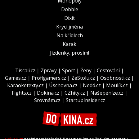
Monopoly
Dobble
Dixit
Krycí jména
Na křídlech
Karak
Jízdenky, prosím!
Tiscali.cz
|
Zprávy
|
Sport
|
Ženy
|
Cestování
|
Games.cz
|
Profigamers.cz
|
ZeStolu.cz
|
Osobnosti.cz
|
Karaoketexty.cz
|
Úschovna.cz
|
Nedd.cz
|
Moulík.cz
|
Fights.cz
|
Dokina.cz
|
CZhity.cz
|
Našepeníze.cz
|
Srovnám.cz
|
StartupInsider.cz