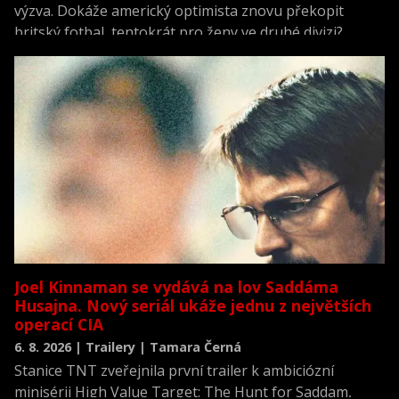
výzva. Dokáže americký optimista znovu překopit
britský fotbal, tentokrát pro ženy ve druhé divizi?
Joel Kinnaman se vydává na lov Saddáma
Husajna. Nový seriál ukáže jednu z největších
operací CIA
6. 8. 2026 | Trailery | Tamara Černá
Stanice TNT zveřejnila první trailer k ambiciózní
minisérii High Value Target: The Hunt for Saddam,