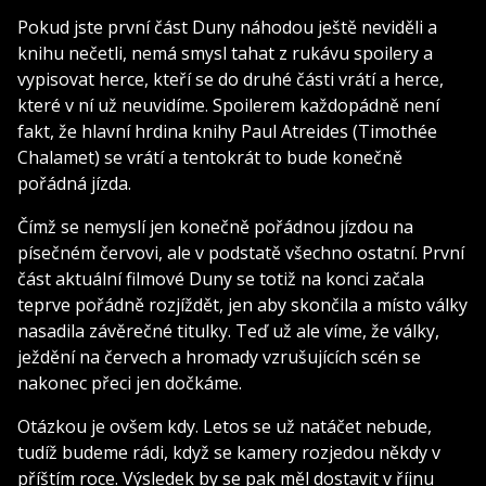
Pokud jste první část Duny náhodou ještě neviděli a
knihu nečetli, nemá smysl tahat z rukávu spoilery a
vypisovat herce, kteří se do druhé části vrátí a herce,
které v ní už neuvidíme. Spoilerem každopádně není
fakt, že hlavní hrdina knihy Paul Atreides (Timothée
Chalamet) se vrátí a tentokrát to bude konečně
pořádná jízda.
Čímž se nemyslí jen konečně pořádnou jízdou na
písečném červovi, ale v podstatě všechno ostatní. První
část aktuální filmové Duny se totiž na konci začala
teprve pořádně rozjíždět, jen aby skončila a místo války
nasadila závěrečné titulky. Teď už ale víme, že války,
ježdění na červech a hromady vzrušujících scén se
nakonec přeci jen dočkáme.
Otázkou je ovšem kdy. Letos se už natáčet nebude,
tudíž budeme rádi, když se kamery rozjedou někdy v
příštím roce. Výsledek by se pak měl dostavit v říjnu