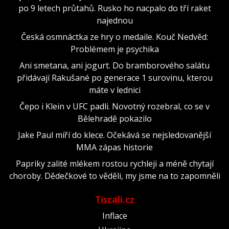
po 9 letech průtahů. Rusko ho nacpalo do tří raket
najednou
Česká osmnáctka ze hry o medaile. Kouč Nedvěd:
Problémem je psychika
Ani smetana, ani jogurt. Do bramborového salátu
přidávají Rakušané po generace 1 surovinu, kterou
máte v lednici
Čepo i Klein v UFC padli. Novotný rozebral, co se v
Bělehradě pokazilo
Jake Paul míří do klece. Očekává se nejsledovanější
MMA zápas historie
Papriky zalité mlékem rostou rychleji a méně chytají
choroby. Dědečkové to věděli, my jsme na to zapomněli
Tiscali.cz
Inflace