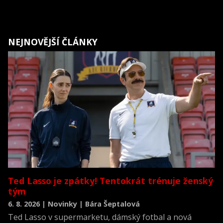
NEJNOVĚJŠÍ ČLÁNKY
Ted Lasso je zpátky! Tentokrát trénuje ženský
tým
6. 8. 2026 | Novinky | Bára Šeptalová
Ted Lasso v supermarketu, dámský fotbal a nová