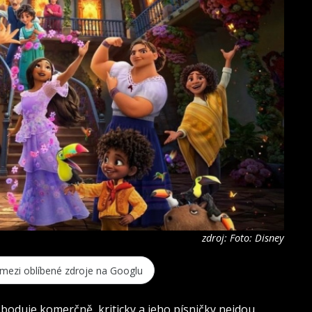
zdroj: Foto: Disney
 mezi oblíbené zdroje na Googlu
boduje komerčně, kriticky a jeho písničky nejdou