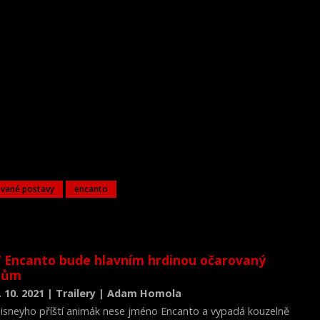
vané postavy
encanto
 Encanto bude hlavním hrdinou očarovaný
dům
. 10. 2021 | Trailery | Adam Homola
isneyho příští animák nese jméno Encanto a vypadá kouzelně