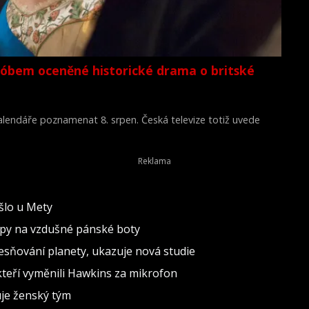
lóbem oceněné historické drama o britské
 kalendáře poznamenat 8. srpen. Česká televize totiž uvede
Young Victoria) z roku 2009.
ošlo u Mety
ipy na vzdušné pánské boty
esňování planety, ukazuje nová studie
kteří vyměnili Hawkins za mikrofon
uje ženský tým