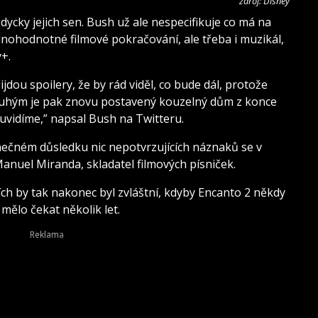
zdroj: Disney
dycky jejich sen. Bush už ale nespecifikuje co má na
plnohodnotné filmové pokračování, ale třeba i muzikál,
y+.
jdou spoilery, že by rád viděl, co bude dál, protože
druhým je pak znovu postavený kouzelný dům z konce
to uvidíme,” napsal Bush na Twitteru.
ečném důsledku nic nepotvrzujících náznaků se v
anuel Miranda, skladatel filmových písniček.
h by tak nakonec byl zvláštní, kdyby Encanto 2 někdy
mělo čekat několik let.