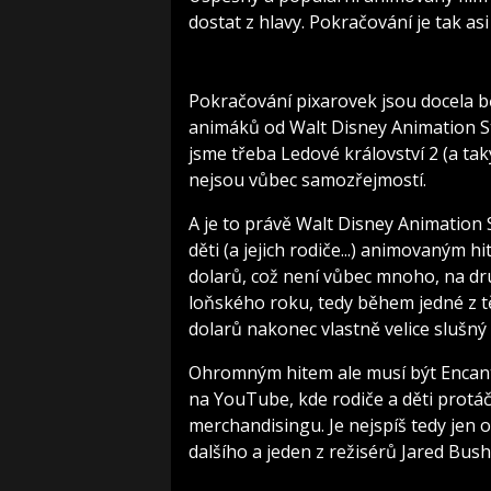
dostat z hlavy. Pokračování je tak as
Pokračování pixarovek jsou docela b
animáků od Walt Disney Animation Stu
jsme třeba Ledové království 2 (a tak
nejsou vůbec samozřejmostí.
A je to právě Walt Disney Animation S
děti (a jejich rodiče...) animovaným h
dolarů, což není vůbec mnoho, na dru
loňského roku, tedy během jedné z tě
dolarů nakonec vlastně velice slušný 
Ohromným hitem ale musí být Encant
na YouTube, kde rodiče a děti protá
merchandisingu. Je nejspíš tedy jen 
dalšího a jeden z režisérů Jared Bus