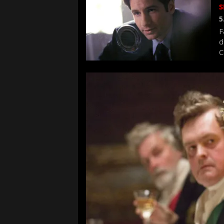
s
5
F
d
C
f