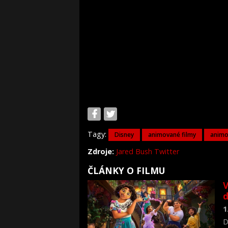
Tagy:
Disney
animované filmy
animo
Zdroje:
Jared Bush Twitter
ČLÁNKY O FILMU
V
1
D