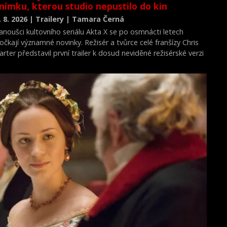
nímku, kterou studio nepustilo do kin
. 8. 2026 | Trailery | Tamara Černá
anoušci kultovního seriálu Akta X se po osmnácti letech
očkají významné novinky. Režisér a tvůrce celé franšízy Chris
arter představil první trailer k dosud neviděné režisérské verzi
ilmu Akta X: Chci uvěřit.