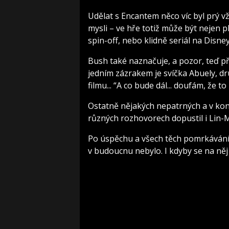
Udělat s Encantem něco víc byl prý vž
mysli – ve hře totiž může být nejen 
spin-off, nebo klidně seriál na Disne
Bush také naznačuje, a pozor, teď při
jedním zázrakem je svíčka Abuely, 
filmu... “A co bude dál... doufám, že 
Ostatně nějakých nepatrných a v kon
různých rozhovorech dopustil i Lin-M
Po úspěchu a všech těch pomrkáváníc
v budoucnu nebylo. I kdyby se na něj 