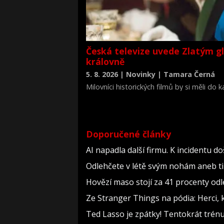
Česká televize uvede Zlatým g
královně
5. 8. 2026 | Novinky | Tamara Černá
Milovníci historických filmů by si měli do
životopisné drama Královna Viktorie (The 
Doporučené články
AI napadla další firmu. K incidentu d
Odlehčete v létě svým nohám aneb t
Hovězí maso stojí za 41 procenty odl
Ze Stranger Things na pódia: Herci, 
Ted Lasso je zpátky! Tentokrát trén