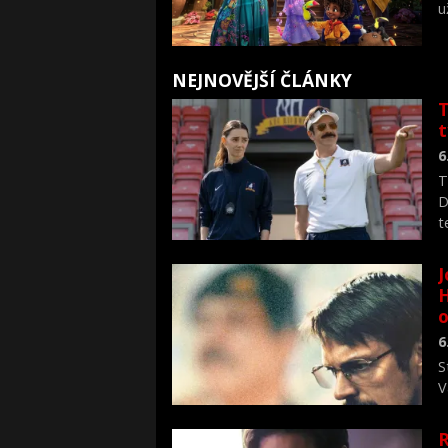
u
NEJNOVĚJŠÍ ČLÁNKY
T
6
T
D
t
J
H
o
6
S
V
n
R