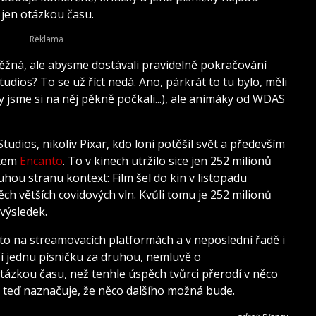
i jen otázkou času.
ěžná, ale abysme dostávali pravidelně pokračování
dios? To se už říct nedá. Ano, párkrát to tu bylo, měli
y jsme si na něj pěkně počkali...), ale animáky od WDAS
tudios, nikoliv Pixar, kdo loni potěšil svět a především
item
Encanto
. To v kinech utržilo sice jen 252 milionů
hou stranu kontext: Film šel do kin v listopadu
ch větších covidových vln. Kvůli tomu je 252 milionů
výsledek.
o na streamovacích platformách a v neposlední řadě i
čí jednu písničku za druhou, nemluvě o
otázkou času, než tenhle úspěch tvůrci přerodí v něco
h teď naznačuje, že něco dalšího možná bude.