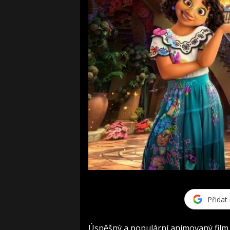
Přidat
Úspěšný a populární animovaný film 