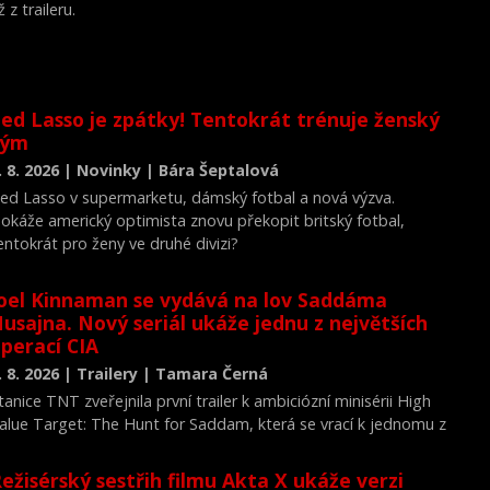
ž z traileru.
ed Lasso je zpátky! Tentokrát trénuje ženský
tým
. 8. 2026 | Novinky | Bára Šeptalová
ed Lasso v supermarketu, dámský fotbal a nová výzva.
okáže americký optimista znovu překopit britský fotbal,
entokrát pro ženy ve druhé divizi?
oel Kinnaman se vydává na lov Saddáma
usajna. Nový seriál ukáže jednu z největších
perací CIA
. 8. 2026 | Trailery | Tamara Černá
tanice TNT zveřejnila první trailer k ambiciózní minisérii High
alue Target: The Hunt for Saddam, která se vrací k jednomu z
ejvýznamnějších okamžiků novodobých dějin.
ežisérský sestřih filmu Akta X ukáže verzi