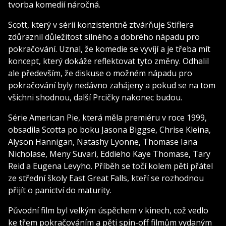
tvorba komedií náročná.
Scott, který v sérii konzistentně ztvárňuje Stiflera
zdůraznil důležitost silného a dobrého nápadu pro
pokračování. Uznal, že komedie se vyvíjí a je třeba mít
koncept, který dokáže reflektovat tyto změny. Odhalil
ale především, že diskuse o možném nápadu pro
pokračování byly nedávno zahájeny a pokud se na tom
všichni shodnou, další Prcičky nakonec budou.
Série American Pie, která měla premiéru v roce 1999,
obsadila Scotta po boku Jasona Biggse, Chrise Kleina,
Alyson Hannigan, Natashy Lyonne, Thomase Iana
Nicholase, Meny Suvari, Eddieho Kaye Thomase, Tary
Reid a Eugena Levyho. Příběh se točí kolem pěti přátel
ze střední školy East Great Falls, kteří se rozhodnou
přijít o panictví do maturity.
Původní film byl velkým úspěchem v kinech, což vedlo
ke třem pokračováním a pěti spin-off filmům vydaným