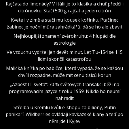
Rajčata do limonády? V Itálii je to klasika a chuť předčí i
citrónovku. Stačí 500 g rajčat a jeden citrón
Kvete i v zimě a stačí mu kousek kořínku. Ptačinec
žabinec je noční můra zahrádkářů, dá se ho ale zbavit
Nejhloupější znamení zvěrokruhu: 4 hlupáci dle
astrologie
Ve vzduchu vydržel jen devět minut. Let Tu-154 se 115
lidmi skončil katastrofou
Maličká knížka po babičce, která vypadá, že se každou
chvíli rozpadne, může mít cenu tisíců korun
„Azbest IT světa“: 70 % světových transakcí běží na
programovacím jazyce z roku 1959. Nikdo ho neumí
nahradit
Střelba u Kremlu kvůli e-shopu za biliony, Putin
panikaří. Wildberries ovládají kavkazské klany a teď po
něm jde i Kyjev