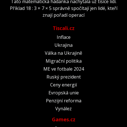
Tato matematická hádanka nachytala už tisíce lidí.
Příklad 18 : 3 + 7 × 5 správně spočítají jen lidé, kteří
znají pořadí operací
Tiscali.cz
Inflace
Ukrajina
Válka na Ukrajině
Migrační politika
ME ve fotbale 2024
Ruský prezident
Ceny energií
Evropská unie
Penzijní reforma
Vynález
Games.cz