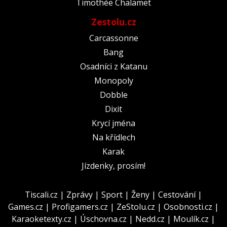
Timothée Chalamet
Zestolu.cz
Carcassonne
Bang
Osadníci z Katanu
Monopoly
Dobble
Dixit
Krycí jména
Na křídlech
Karak
Jízdenky, prosím!
Tiscali.cz
|
Zprávy
|
Sport
|
Ženy
|
Cestování
|
Games.cz
|
Profigamers.cz
|
ZeStolu.cz
|
Osobnosti.cz
|
Karaoketexty.cz
|
Úschovna.cz
|
Nedd.cz
|
Moulík.cz
|