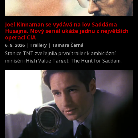
Joel Kinnaman se vydává na lov Saddáma
Husajna. Nový seriál ukáže jednu z největších
operací CIA
6. 8. 2026 | Trailery | Tamara Černá
Stanice TNT zveřejnila první trailer k ambiciózní
minisérii High Value Target: The Hunt for Saddam,
která se vrací k jednomu z nejvýznamnějších okamžiků
novodobých dějin.