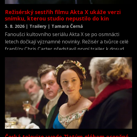
Režisérský sestřih filmu Akta X ukáže verzi
snímku, kterou studio nepustilo do kin
5. 8. 2026 | Trailery | Tamara Černá
Fanoušci kultovního seriálu Akta X se po osmnácti
letech dočkají významné novinky. Režisér a tvůrce celé
franšízy Chris Carter představil první trailer k dosud
neviděné režisérské verzi filmu Akta X: Chci uvěřit.
Česká televize uvede Zlatým glóbem oceněné