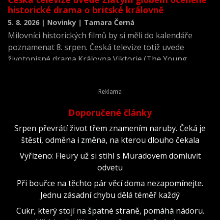
historické drama o britské královně
5. 8. 2026 | Novinky | Tamara Černá
Milovníci historických filmů by si měli do kalendáře
poznamenat 8. srpen. Česká televize totiž uvede
životopisné drama Královna Viktorie (The Young
Victoria) z roku 2009.
Doporučené články
Srpen převrátí život třem znamením naruby. Čeká je
štěstí, odměna i změna, na kterou dlouho čekala
Vyřízeno: Fleury už si stihl s Muradovem domluvit
odvetu
Při bouřce na těchto pár věcí doma nezapomínejte.
Jednu zásadní chybu dělá téměř každý
Cukr, který stojí na špatné straně, pomáhá nádoru.