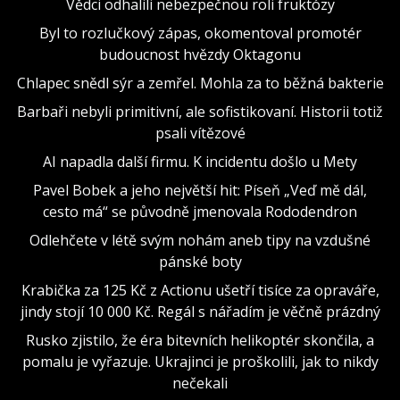
Vědci odhalili nebezpečnou roli fruktózy
Byl to rozlučkový zápas, okomentoval promotér
budoucnost hvězdy Oktagonu
Chlapec snědl sýr a zemřel. Mohla za to běžná bakterie
Barbaři nebyli primitivní, ale sofistikovaní. Historii totiž
psali vítězové
AI napadla další firmu. K incidentu došlo u Mety
Pavel Bobek a jeho největší hit: Píseň „Veď mě dál,
cesto má“ se původně jmenovala Rododendron
Odlehčete v létě svým nohám aneb tipy na vzdušné
pánské boty
Krabička za 125 Kč z Actionu ušetří tisíce za opraváře,
jindy stojí 10 000 Kč. Regál s nářadím je věčně prázdný
Rusko zjistilo, že éra bitevních helikoptér skončila, a
pomalu je vyřazuje. Ukrajinci je proškolili, jak to nikdy
nečekali