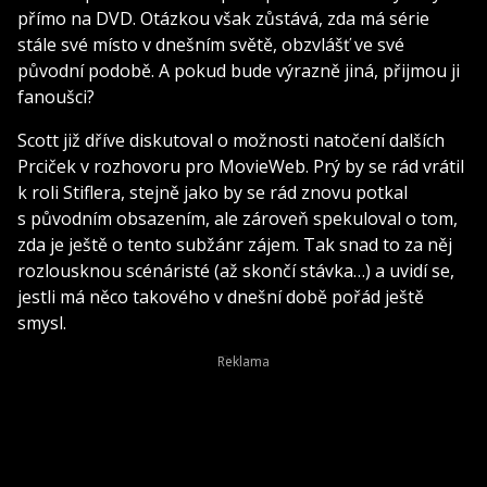
přímo na DVD. Otázkou však zůstává, zda má série
stále své místo v dnešním světě, obzvlášť ve své
původní podobě. A pokud bude výrazně jiná, přijmou ji
fanoušci?
Scott již dříve diskutoval o možnosti natočení dalších
Prciček v rozhovoru pro MovieWeb. Prý by se rád vrátil
k roli Stiflera, stejně jako by se rád znovu potkal
s původním obsazením, ale zároveň spekuloval o tom,
zda je ještě o tento subžánr zájem. Tak snad to za něj
rozlousknou scénáristé (až skončí stávka…) a uvidí se,
jestli má něco takového v dnešní době pořád ještě
smysl.