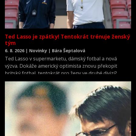
Ted Lasso je zpátky! Tentokrát trénuje ženský
tým
6. 8. 2026 | Novinky | Bára Šeptalová
Ted Lasso v supermarketu, dámský fotbal a nová
výzva. Dokáže americký optimista znovu překopit
britský fotbal, tentokrát pro ženy ve druhé divizi?