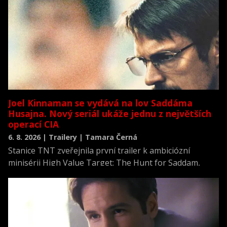
Joel Kinnaman se vydává na lov Saddáma
Husajna. Nový seriál ukáže jednu z největších
operací CIA
6. 8. 2026 | Trailery | Tamara Černá
Stanice TNT zveřejnila první trailer k ambiciózní
minisérii High Value Target: The Hunt for Saddam,
která se vrací k jednomu z nejvýznamnějších okamžiků
novodobých dějin.