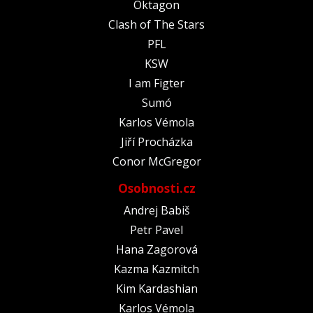
Oktagon
Clash of The Stars
PFL
KSW
I am Figter
Sumó
Karlos Vémola
Jiří Procházka
Conor McGregor
Osobnosti.cz
Andrej Babiš
Petr Pavel
Hana Zagorová
Kazma Kazmitch
Kim Kardashian
Karlos Vémola