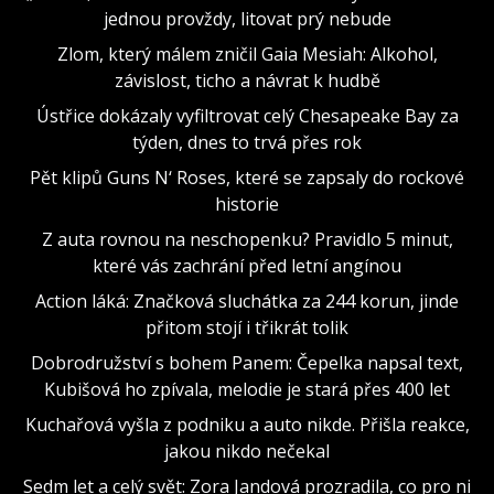
jednou provždy, litovat prý nebude
Zlom, který málem zničil Gaia Mesiah: Alkohol,
závislost, ticho a návrat k hudbě
Ústřice dokázaly vyfiltrovat celý Chesapeake Bay za
týden, dnes to trvá přes rok
Pět klipů Guns N‘ Roses, které se zapsaly do rockové
historie
Z auta rovnou na neschopenku? Pravidlo 5 minut,
které vás zachrání před letní angínou
Action láká: Značková sluchátka za 244 korun, jinde
přitom stojí i třikrát tolik
Dobrodružství s bohem Panem: Čepelka napsal text,
Kubišová ho zpívala, melodie je stará přes 400 let
Kuchařová vyšla z podniku a auto nikde. Přišla reakce,
jakou nikdo nečekal
Sedm let a celý svět: Zora Jandová prozradila, co pro ni