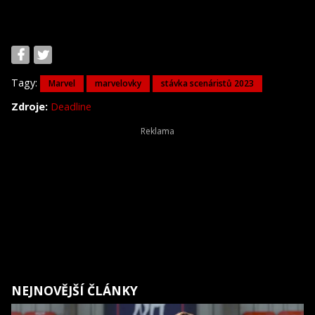
Tagy:
Marvel
marvelovky
stávka scenáristů 2023
Zdroje:
Deadline
NEJNOVĚJŠÍ ČLÁNKY