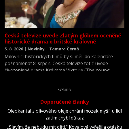
Česká televize uvede Zlatým glóbem oceněné
historické drama o britské královně
5. 8. 2026 | Novinky | Tamara Černá
Milovníci historických filmů by si měli do kalendáře
poznamenat 8. srpen. Česká televize totiž uvede
životopisné drama Královna Viktorie (The Young
Victoria) z roku 2009.
Doporučené články
Oleokantal z olivového oleje chrání mozek myší, u lidí
zatím chybí důkaz
„Slavím, že nebudu mít děti." Kovalová vyřešila otázku