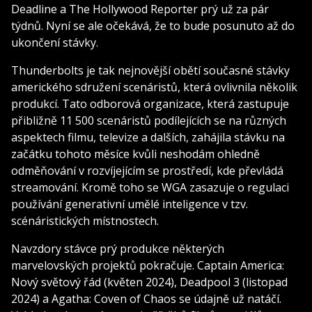
Deadline a The Hollywood Reporter prý už za pár
týdnů. Nyní se ale očekává, že to bude posunuto až do
ukončení stávky.
Thunderbolts je tak nejnovější obětí současné stávky
amerického sdružení scenáristů, která ovlivnila několik
produkcí. Tato odborová organizace, která zastupuje
přibližně 11 500 scenáristů podílejících se na různých
aspektech filmu, televize a dalších, zahájila stávku na
začátku tohoto měsíce kvůli neshodám ohledně
odměňování v rozvíjejícím se prostředí, kde převládá
streamování. Kromě toho se WGA zasazuje o regulaci
používání generativní umělé inteligence v tzv.
scénáristických místnostech.
Navzdory stávce prý produkce některých
marvelovských projektů pokračuje. Captain America:
Nový světový řád (květen 2024), Deadpool 3 (listopad
2024) a Agatha: Coven of Chaos se údajně už natáčí.