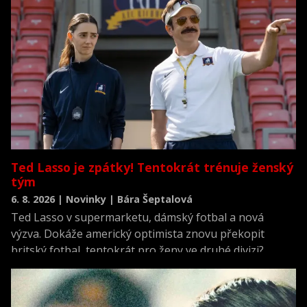
Ted Lasso je zpátky! Tentokrát trénuje ženský
tým
6. 8. 2026 | Novinky | Bára Šeptalová
Ted Lasso v supermarketu, dámský fotbal a nová
výzva. Dokáže americký optimista znovu překopit
britský fotbal, tentokrát pro ženy ve druhé divizi?