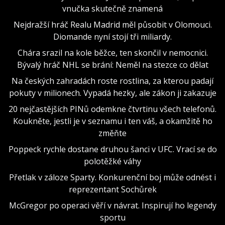
vnučka skutečně znamená
Nejdražší hráč Realu Madrid měl působit v Olomouci.
Diomande nyní stojí tři miliardy.
Chára srazil na kole běžce, ten skončil v nemocnici.
Bývalý hráč NHL se brání: Neměl na stezce co dělat
Na českých zahradách roste rostlina, za kterou padají
pokuty v milionech. Vypadá hezky, ale zákon ji zakazuje
20 nejčastějších PINů odemkne čtvrtinu všech telefonů.
Koukněte, jestli je v seznamu i ten váš, a okamžitě ho
změňte
Poppeck rychle dostane druhou šanci v UFC. Vrací se do
polotěžké váhy
Přetlak v záloze Sparty. Konkurenční boj může odnést i
reprezentant Sochůrek
McGregor po operaci věří v návrat. Inspirují ho legendy
sportu