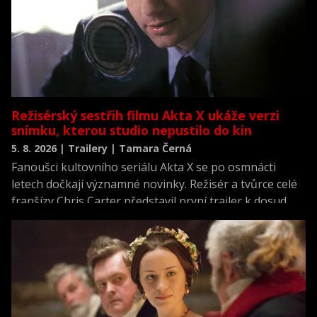
Režisérský sestřih filmu Akta X ukáže verzi
snímku, kterou studio nepustilo do kin
5. 8. 2026 | Trailery | Tamara Černá
Fanoušci kultovního seriálu Akta X se po osmnácti
letech dočkají významné novinky. Režisér a tvůrce celé
franšízy Chris Carter představil první trailer k dosud
neviděné režisérské verzi filmu Akta X: Chci uvěřit.