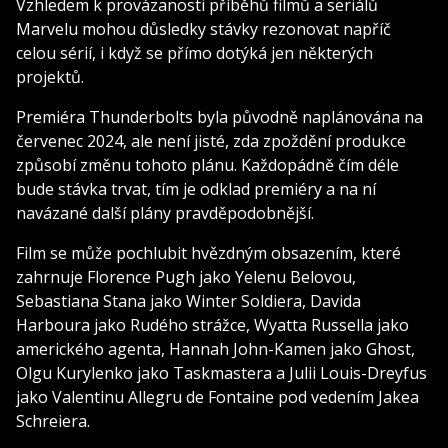
Vzhledem k provázanosti příběhů filmů a seriálů
Marvelu mohou důsledky stávky rezonovat napříč
celou sérií, i když se přímo dotýká jen některých
projektů.
Premiéra Thunderbolts byla původně naplánována na
červenec 2024, ale není jisté, zda zpoždění produkce
způsobí změnu tohoto plánu. Každopádně čím déle
bude stávka trvat, tím je odklad premiéry a na ní
navázané další plány pravděpodobnější.
Film se může pochlubit hvězdným obsazením, které
zahrnuje Florence Pugh jako Yelenu Belovou,
Sebastiana Stana jako Winter Soldiera, Davida
Harboura jako Rudého strážce, Wyatta Russella jako
amerického agenta, Hannah John-Kamen jako Ghost,
Olgu Kurylenko jako Taskmastera a Julii Louis-Dreyfus
jako Valentinu Allegru de Fontaine pod vedením Jakea
Schreiera.