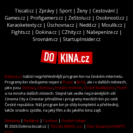
Tiscali.cz
|
Zprávy
|
Sport
|
Ženy
|
Cestování
|
Games.cz
|
Profigamers.cz
|
ZeStolu.cz
|
Osobnosti.cz
|
Karaoketexty.cz
|
Úschovna.cz
|
Nedd.cz
|
Moulík.cz
|
Fights.cz
|
Dokina.cz
|
CZhity.cz
|
Našepeníze.cz
|
Srovnám.cz
|
StartupInsider.cz
Dokina.cz
nabízí nejpřehlednější program kin na českém internetu.
Programy kin sledujeme nejen v
Praze
a
Brně
, ale i v dalších městech,
jako jsou
Ostrava
,
Olomouc
,
Hradec Králové
,
České Budějovice
,
Plzeň
a na mnoha dalších místech. Stejně tak vedle nejznámějších sítí
Cinema City a Cinestar přinášíme i programy menších kin po celé
České republice. Náš program kin je vždy kompletní a přehledný,
takže snadno zjistíte, na jaký film a do jakého kina zajít.
Reklama
|
Redakce
|
Cookies
|
Osobní údaje
© 2026 Dokina.tiscali.cz |
TISCALI MEDIA, a.s.
|
Člen skupiny DIGNITY,
s.r.o.