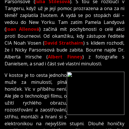
Parsonsové (
Julia Stilesová
). S tou se rozloučí v
Tangeru, když už je její pomoc prozrazena a ona za ni
téměř zaplatila životem. A vydá se po stopách dál –
vedou do New Yorku. Tam zatím Pamela Landyová
(
Joan Allenová
) začíná mít pochybnosti o celé akci
proti Bourneovi. Od okamžiku, kdy zástupce ředitele
CIA Noah Vosen (
David Strathairn
) s klidem rozhodl,
že i Nicky Parsonsová bude zabita. Bourne najde Dr.
Alberta Hirsche (
Albert Finney
) z fotografie s
Danielsem, a snad i část své vlastní minulosti.
V kostce je to cesta jednoho
muže za minulostí, plná
honiček. Víc v příběhu není.
Ale jde o technologii filmu, o
užití rychlého obrazu,
rozostřování a zaostřování,
střihu, montáži a hraní si s
elektronikou na nejvyšším stupni. Dlouhé honičky