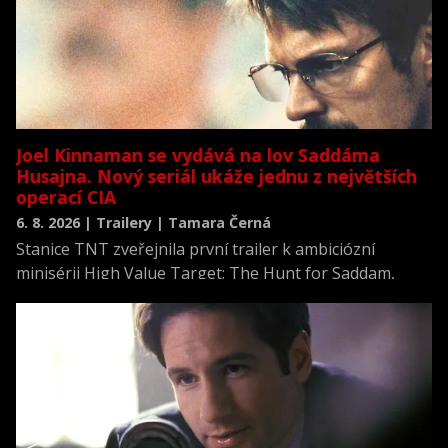
Joel Kinnaman se vydává na lov Saddáma
Husajna. Nový seriál ukáže jednu z největších
operací CIA
6. 8. 2026 | Trailery | Tamara Černá
Stanice TNT zveřejnila první trailer k ambiciózní
minisérii High Value Target: The Hunt for Saddam,
která se vrací k jednomu z nejvýznamnějších okamžiků
novodobých dějin.