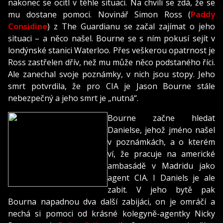
nakonec se ocitl v téhle situaci. Na chvíli se zdá, že se
mu dostane pomoci. Novinář Simon Ross (
Paddy
Considine
) z The Guardianu se začal zajímat o jeho
situaci – a něco našel. Bourne se s ním pokusí sejít v
londýnské stanici Waterloo. Přes veškerou opatrnost je
Ross zastřelen dřív, než mu může něco podstaného říci.
Ale zanechal svoje poznámky, v nich jsou stopy. Jeho
smrt potvrdila, že pro CIA je Jason Bourne stále
nebezpečný a jeho smrt je „nutná“.
Bourne začne hledat
Danielse, jehož jméno našel
v poznámkách, a o kterém
ví, že pracuje na americké
ambasádě v Madridu jako
agent CIA. I Daniels je ale
zabit. V jeho bytě pak
Bourna napadnou dva další zabijáci, on je omráčí a
nechá si pomoci od krásné kolegyně-agentky Nicky