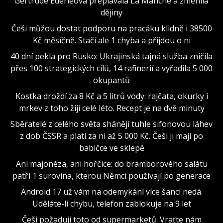
Gertrude Ederleová přeplavala La Manche a změnila
dějiny
Češi můžou dostat podporu na pracáku klidně i 38500
Kč měsíčně. Stačí ale 1 chyba a přijdou o ni
40 dní pekla pro Rusko: Ukrajinská tajná služba zničila
přes 100 strategických cílů, 14 rafinerií a vyřadila 5 000
okupantů
Kostka droždí za 8 Kč a 5 litrů vody: rajčata, okurky i
mrkev z toho žijí celé léto. Recept je na dvě minuty
Sběratelé z celého světa shánějí tuhle sifonovou láhev
z dob ČSSR a platí za ni až 5 000 Kč. Češi ji mají po
babičce ve sklepě
Ani majonéza, ani hořčice: do bramborového salátu
patří 1 surovina, kterou Němci používají po generace
Android 17 už vám na odemykání více šancí nedá.
Uděláte-li chybu, telefon zablokuje na 9 let
Češi požadují toto od supermarketů: Vraťte nám