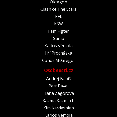
Oktagon
Clash of The Stars
PFL
KSW
I am Figter
Sumó
Karlos Vémola
Jiří Procházka
Conor McGregor
Osobnosti.cz
Andrej Babiš
Petr Pavel
Hana Zagorová
Kazma Kazmitch
Kim Kardashian
Karlos Vémola