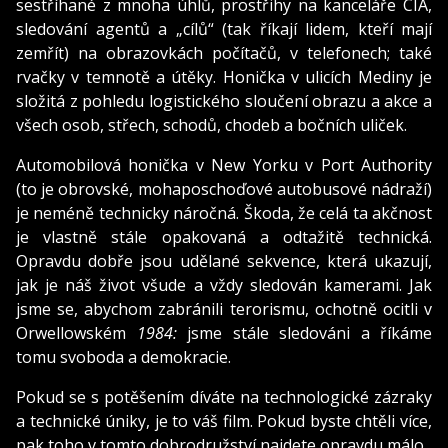
sestříhané z mnoha úhlů, prostřihy na kanceláře CIA,
sledování agentů a „cílů“ (tak říkají lidem, kteří mají
zemřít) na obrazovkách počítačů, v telefonech; také
rvačky v temnotě a útěky. Honička v ulicích Mediny je
složitá z pohledu logistického sloučení obrazu a akce a
všech osob, střech, schodů, chodeb a bočních uliček.
Automobilová honička v New Yorku v Port Authority
(to je obrovské, mohaposchoďové autobusové nádraží)
je neméně technicky náročná. Škoda, že celá ta akčnost
je vlastně stále opakovaná a odtažitě technická.
Opravdu dobře jsou udělané sekvence, která ukazují,
jak je náš život všude a vždy sledován kamerami. Jak
jsme se, abychom zabránili terorismu, ochotně ocitli v
Orwellowském
1984:
jsme stále sledováni a říkáme
tomu svoboda a demokracie.
Pokud se s potěšením díváte na technologické zázraky
a technické úniky, je to váš film. Pokud byste chtěli více,
pak toho v tomto dobrodružství najdete opravdu málo.