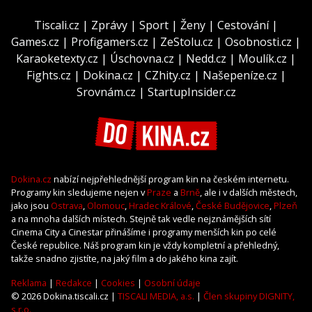
Tiscali.cz
|
Zprávy
|
Sport
|
Ženy
|
Cestování
|
Games.cz
|
Profigamers.cz
|
ZeStolu.cz
|
Osobnosti.cz
|
Karaoketexty.cz
|
Úschovna.cz
|
Nedd.cz
|
Moulík.cz
|
Fights.cz
|
Dokina.cz
|
CZhity.cz
|
Našepeníze.cz
|
Srovnám.cz
|
StartupInsider.cz
Dokina.cz
nabízí nejpřehlednější program kin na českém internetu.
Programy kin sledujeme nejen v
Praze
a
Brně
, ale i v dalších městech,
jako jsou
Ostrava
,
Olomouc
,
Hradec Králové
,
České Budějovice
,
Plzeň
a na mnoha dalších místech. Stejně tak vedle nejznámějších sítí
Cinema City a Cinestar přinášíme i programy menších kin po celé
České republice. Náš program kin je vždy kompletní a přehledný,
takže snadno zjistíte, na jaký film a do jakého kina zajít.
Reklama
|
Redakce
|
Cookies
|
Osobní údaje
© 2026 Dokina.tiscali.cz |
TISCALI MEDIA, a.s.
|
Člen skupiny DIGNITY,
s.r.o.