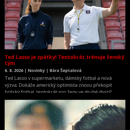
Ted Lasso je zpátky! Tentokrát trénuje ženský
tým
6. 8. 2026 | Novinky | Bára Šeptalová
Ted Lasso v supermarketu, dámský fotbal a nová
výzva. Dokáže americký optimista znovu překopit
britský fotbal, tentokrát pro ženy ve druhé divizi?