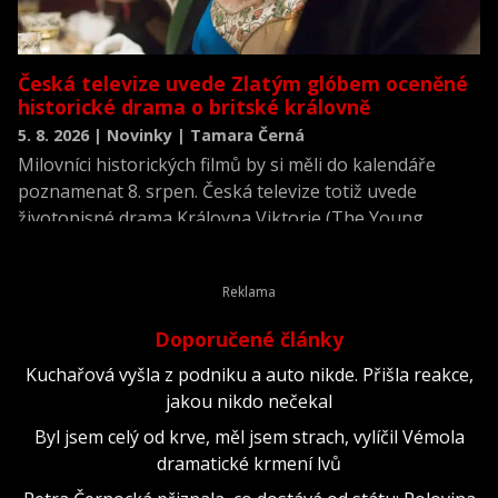
Česká televize uvede Zlatým glóbem oceněné
historické drama o britské královně
5. 8. 2026 | Novinky | Tamara Černá
Milovníci historických filmů by si měli do kalendáře
poznamenat 8. srpen. Česká televize totiž uvede
životopisné drama Královna Viktorie (The Young
Victoria) z roku 2009.
Doporučené články
Kuchařová vyšla z podniku a auto nikde. Přišla reakce,
jakou nikdo nečekal
Byl jsem celý od krve, měl jsem strach, vylíčil Vémola
dramatické krmení lvů