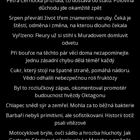
Petra Černocká přiznala, co dostává od státu: Polovina
důchodu jde okamžitě zpět
Srpen převrátí život třem znamením naruby. Čeká je
štěstí, odměna i změna, na kterou dlouho čekala
Vyřízeno: Fleury už si stihl s Muradovem domluvit
odvetu
Při bouřce na těchto pár věcí doma nezapomínejte.
Jednu zásadní chybu dělá téměř každý
Cukr, který stojí na špatné straně, pomáhá nádoru.
Vědci odhalili nebezpečnou roli fruktózy
Byl to rozlučkový zápas, okomentoval promotér
budoucnost hvězdy Oktagonu
Chlapec snědl sýr a zemřel. Mohla za to běžná bakterie
Barbaři nebyli primitivní, ale sofistikovaní. Historii totiž
psali vítězové
Motocyklové brýle, ovčí sádlo a hrozba hluchoty. Jak