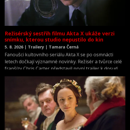
Režisérský sestřih filmu Akta X ukáže verzi
snímku, kterou studio nepustilo do kin
5. 8. 2026 | Trailery | Tamara Černá
Fanoušci kultovního seriálu Akta X se po osmnácti
letech dočkají významné novinky. Režisér a tvůrce celé
franšízy Chris Carter představil první trailer k dosud
neviděné režisérské verzi filmu Akta X: Chci uvěřit.