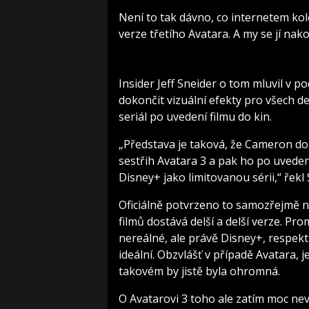
Není to tak dávno, co internetem kol
verze třetího Avatara. A my se jí na
Insider Jeff Sneider o tom mluvil v 
dokončit vizuální efekty pro všech d
seriál po uvedení filmu do kin.
„Představa je taková, že Cameron dok
sestřih Avatara 3 a pak ho po uveden
Disney+ jako limitovanou sérii,“ řekl 
Oficiálně potvrzeno to samozřejmě nen
filmů dostává delší a delší verze. Pr
nereálné, ale právě Disney+, respek
ideální. Obzvlášť v případě Avatara
takovém by jistě byla ohromná.
O Avatarovi 3 toho ale zatím moc nev