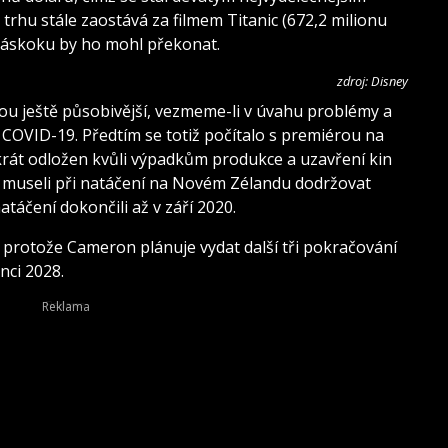
rhu stále zaostává za filmem Titanic (672,2 milionu
 náskoku by ho mohl překonat.
zdroj: Disney
ou ještě působivější, vezmeme-li v úvahu problémy a
i COVID-19. Předtím se totiž počítalo s premiérou na
ikrát odložen kvůli výpadkům produkce a uzavření kin
b museli při natáčení na Novém Zélandu dodržovat
atáčení dokončili až v září 2020.
 protože Cameron plánuje vydat další tři pokračování
nci 2028.