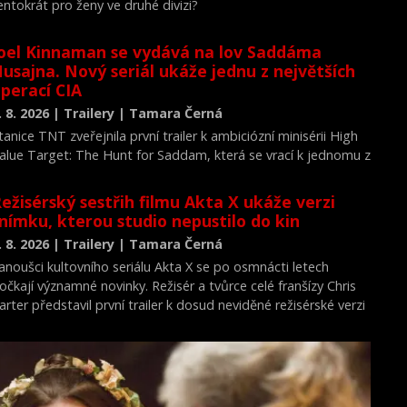
entokrát pro ženy ve druhé divizi?
oel Kinnaman se vydává na lov Saddáma
usajna. Nový seriál ukáže jednu z největších
perací CIA
. 8. 2026 | Trailery | Tamara Černá
tanice TNT zveřejnila první trailer k ambiciózní minisérii High
alue Target: The Hunt for Saddam, která se vrací k jednomu z
ejvýznamnějších okamžiků novodobých dějin.
ežisérský sestřih filmu Akta X ukáže verzi
nímku, kterou studio nepustilo do kin
. 8. 2026 | Trailery | Tamara Černá
anoušci kultovního seriálu Akta X se po osmnácti letech
očkají významné novinky. Režisér a tvůrce celé franšízy Chris
arter představil první trailer k dosud neviděné režisérské verzi
ilmu Akta X: Chci uvěřit.