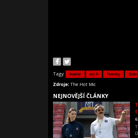
Tagy:
Avatar
sci-fi
fantasy
dobr
Zdroje:
The Hot Mic
NEJNOVĚJŠÍ ČLÁNKY
T
6
T
D