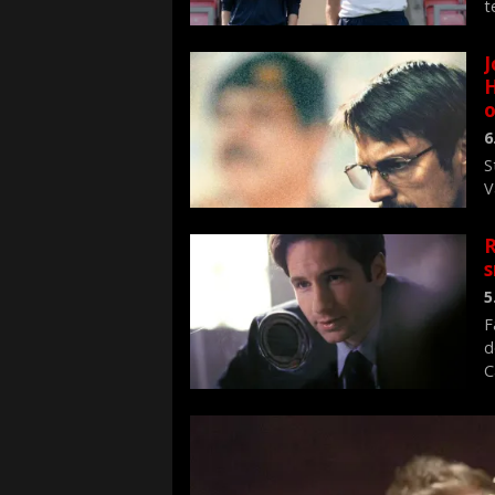
t
J
H
o
6
S
V
n
R
s
5
F
d
C
f