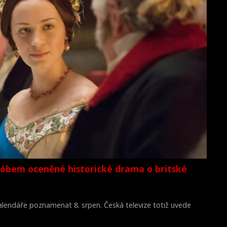
lóbem oceněné historické drama o britské
 kalendáře poznamenat 8. srpen. Česká televize totiž uvede
Young Victoria) z roku 2009.