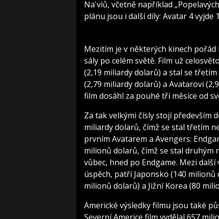
Na'viů, včetně například „Popelavých l
plánu jsou i další díly: Avatar 4 vyjde
Mezitím je v některých kinech pořád k
sály po celém světě. Film už celosvěto
(2,19 miliardy dolarů) a stal se tře
(2,79 miliardy dolarů) a Avatarovi (
film dosáhl za pouhé tři měsíce od sv
Za tak velkými čísly stojí především 
miliardy dolarů, čímž se stal třetím
prvním Avatarem a Avengers: Endgame.
milionů dolarů, čímž se stal druhým
vůbec, hned po Endgame. Mezi další 
úspěch, patří Japonsko (140 milionů 
milionů dolarů) a Jižní Korea (80 mili
Americké výsledky filmu jsou také půs
Severní Americe film vydělal 657 mil