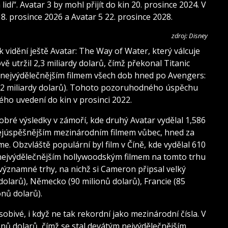
idí“. Avatar 3 by mohl přijít do kin 20. prosince 2024. V
 18. prosince 2026 a Avatar 5 22. prosince 2028.
zdroj: Disney
 vidění ještě Avatar: The Way of Water, který válcuje
vě utržil 2,3 miliardy dolarů, čímž překonal Titanic
tím nejvýdělečnějším filmem všech dob hned po Avengers:
2,92 miliardy dolarů). Tohoto pozoruhodného úspěchu
ého uvedení do kin v prosinci 2022.
dobré výsledky v zámoří, kde druhý Avatar vydělal 1,586
 nejúspěšnějším mezinárodním filmem vůbec, hned za
 Obzvláště populární byl film v Číně, kde vydělal 610
 nejvýdělečnějším hollywoodským filmem na tomto trhu
významné trhy, na nichž si Cameron připsal velký
dolarů), Německo (90 milionů dolarů), Francie (85
onů dolarů).
obivé, i když ne tak rekordní jako mezinárodní čísla. V
ionů dolarů, čímž se stal devátým nejvýdělečnějším