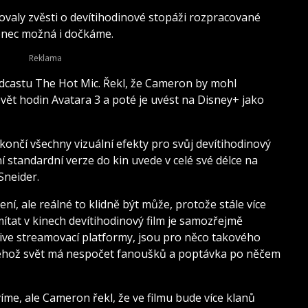
ovaly zvěsti o devítihodinové stopáži rozpracované
konec možná i dočkáme.
podcastu The Hot Mic. Řekl, že Cameron by mohl
evět hodin Avatara 3 a poté je uvést na Disney+ jako
ončí všechny vizuální efekty pro svůj devítihodinový
í standardní verze do kin uvede v celé své délce na
Sneider.
í, ale reálné to klidně být může, protože stále více
omítat v kinech devítihodinový film je samozřejmě
tive streamovací platformy, jsou pro něco takového
, jehož svět má nespočet fanoušků a poptávka po něčem
íme, ale Cameron řekl, že ve filmu bude více klanů