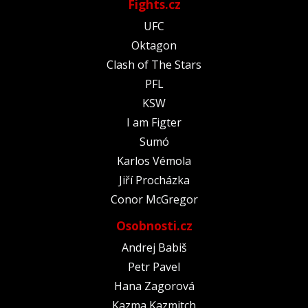
Fights.cz
UFC
Oktagon
Clash of The Stars
PFL
KSW
I am Figter
Sumó
Karlos Vémola
Jiří Procházka
Conor McGregor
Osobnosti.cz
Andrej Babiš
Petr Pavel
Hana Zagorová
Kazma Kazmitch