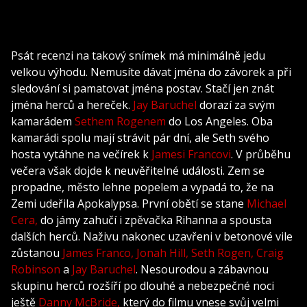
Psát recenzi na takový snímek má minimálně jedu
velkou výhodu. Nemusíte dávat jména do závorek a při
sledování si pamatovat jména postav. Stačí jen znát
jména herců a hereček.
Jay Baruchel
dorazí za svým
kamarádem
Sethem Rogenem
do Los Angeles. Oba
kamarádi spolu mají strávit pár dní, ale Seth svého
hosta vytáhne na večírek k
Jamesi Francovi
. V průběhu
večera však dojde k neuvěřitelné události. Zem se
propadne, město lehne popelem a vypadá to, že na
Zemi udeřila Apokalypsa. První obětí se stane
Michael
Cera,
do jámy zahučí i zpěvačka Rihanna a spousta
dalších herců. Naživu nakonec uzavřeni v betonové vile
zůstanou
James Franco,
Jonah Hill,
Seth Rogen,
Craig
Robinson
a
Jay Baruchel
. Nesourodou a zábavnou
skupinu herců rozšíří po dlouhé a nebezpečné noci
ještě
Danny McBride,
který do filmu vnese svůj velmi