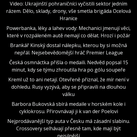
Video: Ukrajinští pohraničníci vyčistili sektor jedním
rázem. Dělo, sklady, drony, vše smetla brigáda Ocelová
Hranice
Powerbanka, léky a lahev vody: Mechanici jmenují věci,
které v rozpáleném autě nemají co dělat. Hrozí i požár
Brankář Kinský dostal nálepku, kterou by si možná
nepřál. Nejsebevědomější hráč Premier League
Česká osmnáctka přišla o medaili. Nedvěd popsal 15
minut, kdy se týmu zhroutila hra po gólu soupeře
Kreml už to ani netají. Otevřeně přiznal, že mír není v
dohledu. Rusy vyzývá, aby se připravili na dlouhou
válku
Barbora Bukovská sbírá medaile v horském kole i
cyklokrosu. Přirovnávají ji k van der Poelovi
Nejprodávanější typ auta v Česku má zásadní slabinu.
Crossovery selhávají přesně tam, kde mají být
nejsilnější