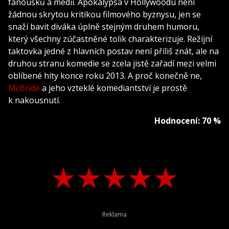
fanoušků a médií. Apokalypsa v Hollywoodu není
žádnou skrytou kritikou filmového byznysu, jen se
snaží bavit diváka úplně stejným druhem humoru,
který všechny zúčastněné tolik charakterizuje. Režijní
taktovka jedné z hlavních postav není příliš znát, ale na
druhou stranu komedie se zcela jistě zařadí mezi velmi
oblíbené hity konce roku 2013. A proč konečně ne,
McBride
a jeho vzteklé komediantství je prostě
k nakousnutí.
Hodnocení: 70 %
★
★
★
★
★