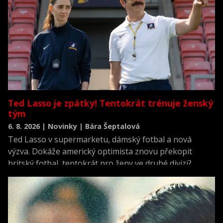
Ted Lasso je zpátky! Tentokrát trénuje ženský
tým
6. 8. 2026 | Novinky | Bára Šeptalová
Ted Lasso v supermarketu, dámský fotbal a nová
výzva. Dokáže americký optimista znovu překopit
britský fotbal, tentokrát pro ženy ve druhé divizi?