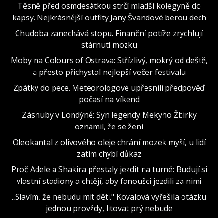
Těsně před osmdesátkou strčí mladší kolegyně do
kapsy. Nejkrásnější outfity Jany Švandové berou dech
Chudoba zanechává stopu. Finanční potíže zrychlují
stárnutí mozku
Moby na Colours of Ostrava: Střízlivý, mokrý od deště,
a přesto přichystal nejlepší večer festivalu
Zpátky do pece. Meteorologové upřesnili předpověď
počasí na víkend
Zásnuby v Londýně: Syn legendy Mekyho Žbirky
oznámil, že se žení
Oleokantal z olivového oleje chrání mozek myší, u lidí
zatím chybí důkaz
Proč Adele a Shakira přestaly jezdit na turné: Budují si
vlastní stadiony a chtějí, aby fanoušci jezdili za nimi
„Slavím, že nebudu mít děti." Kovalová vyřešila otázku
jednou provždy, litovat prý nebude