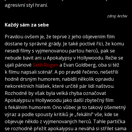
agresivní styl hraní.
zdroj: Archiv
Každý sám za sebe
Pravdou ovšem je, že teprve z jeho objevením film
dostane ty správné grády. Je také poctivé říci, že komu
nesedí filmy s vyjmenovanou partou herců, pak se
nebude bavit ani u Apokalypsy v Hollywoodu. Režie se
ujali pánové
Seth Rogen
a Evan Goldberg, oba si též
k filmu napsali scénář. A po pravdě řečeno, nešetřili
hodně drsným humorem, nabídli několik opravdu
nekorektních hlášek, které určitě pár lidí naštvou.
Rozhodně by však byla velká chyba označovat
Apokalypsu v Hollywoodu jako další zbytečný film
s fekálním humorem. Ono vůbec je to takový ošemetný
výraz a podle spousty kritiků je „fekální“ vše, kde se
objevuje někdo z vyjmenovaných herců. Tahle partička
se rozhodně přežít apokalypsu a neváhá si střílet sama