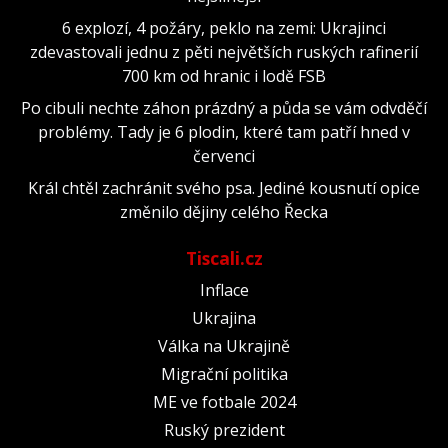
6 explozí, 4 požáry, peklo na zemi: Ukrajinci
zdevastovali jednu z pěti největších ruských rafinerií
700 km od hranic i lodě FSB
Po cibuli nechte záhon prázdný a půda se vám odvděčí
problémy. Tady je 6 plodin, které tam patří hned v
červenci
Král chtěl zachránit svého psa. Jediné kousnutí opice
změnilo dějiny celého Řecka
Tiscali.cz
Inflace
Ukrajina
Válka na Ukrajině
Migrační politika
ME ve fotbale 2024
Ruský prezident