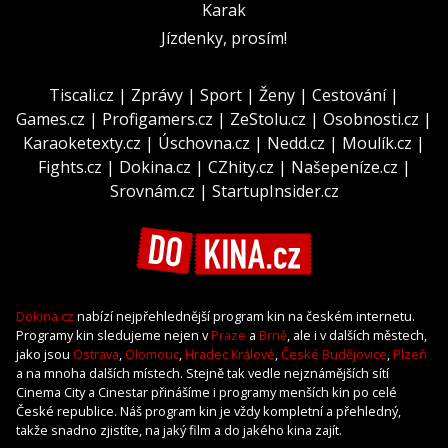
Karak
Jízdenky, prosím!
Tiscali.cz
|
Zprávy
|
Sport
|
Ženy
|
Cestování
|
Games.cz
|
Profigamers.cz
|
ZeStolu.cz
|
Osobnosti.cz
|
Karaoketexty.cz
|
Úschovna.cz
|
Nedd.cz
|
Moulík.cz
|
Fights.cz
|
Dokina.cz
|
CZhity.cz
|
Našepeníze.cz
|
Srovnám.cz
|
StartupInsider.cz
Dokina.cz
nabízí nejpřehlednější program kin na českém internetu.
Programy kin sledujeme nejen v
Praze
a
Brně
, ale i v dalších městech,
jako jsou
Ostrava
,
Olomouc
,
Hradec Králové
,
České Budějovice
,
Plzeň
a na mnoha dalších místech. Stejně tak vedle nejznámějších sítí
Cinema City a Cinestar přinášíme i programy menších kin po celé
České republice. Náš program kin je vždy kompletní a přehledný,
takže snadno zjistíte, na jaký film a do jakého kina zajít.