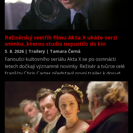
Režisérský sestřih filmu Akta X ukáže verzi
snímku, kterou studio nepustilo do kin
5. 8. 2026 | Trailery | Tamara Černá
Fanoušci kultovního seriálu Akta X se po osmnácti
letech dočkají významné novinky. Režisér a tvůrce celé
franšízy Chris Carter představil první trailer k dosud
neviděné režisérské verzi filmu Akta X: Chci uvěřit.