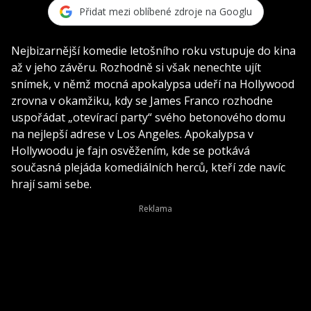
Přidat mezi oblíbené zdroje na Googlu
Nejbizarnější komedie letošního roku vstupuje do kina
až v jeho závěru. Rozhodně si však nenechte ujít
snímek, v němž mocná apokalypsa udeří na Hollywood
zrovna v okamžiku, kdy se James Franco rozhodne
uspořádat „otevírací party“ svého betonového domu
na nejlepší adrese v Los Angeles. Apokalypsa v
Hollywoodu je fajn osvěžením, kde se potkává
současná plejáda komediálních herců, kteří zde navíc
hrají sami sebe.