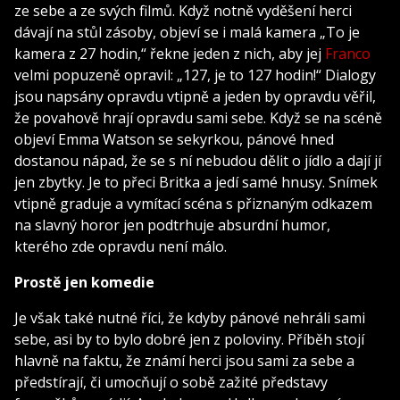
ze sebe a ze svých filmů. Když notně vyděšení herci
dávají na stůl zásoby, objeví se i malá kamera „To je
kamera z 27 hodin,“ řekne jeden z nich, aby jej
Franco
velmi popuzeně opravil: „127, je to 127 hodin!“ Dialogy
jsou napsány opravdu vtipně a jeden by opravdu věřil,
že povahově hrají opravdu sami sebe. Když se na scéně
objeví Emma Watson se sekyrkou, pánové hned
dostanou nápad, že se s ní nebudou dělit o jídlo a dají jí
jen zbytky. Je to přeci Britka a jedí samé hnusy. Snímek
vtipně graduje a vymítací scéna s přiznaným odkazem
na slavný horor jen podtrhuje absurdní humor,
kterého zde opravdu není málo.
Prostě jen komedie
Je však také nutné říci, že kdyby pánové nehráli sami
sebe, asi by to bylo dobré jen z poloviny. Příběh stojí
hlavně na faktu, že známí herci jsou sami za sebe a
předstírají, či umocňují o sobě zažité představy