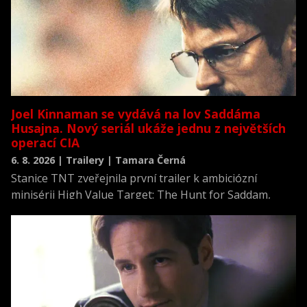
Joel Kinnaman se vydává na lov Saddáma
Husajna. Nový seriál ukáže jednu z největších
operací CIA
6. 8. 2026 | Trailery | Tamara Černá
Stanice TNT zveřejnila první trailer k ambiciózní
minisérii High Value Target: The Hunt for Saddam,
která se vrací k jednomu z nejvýznamnějších okamžiků
novodobých dějin.