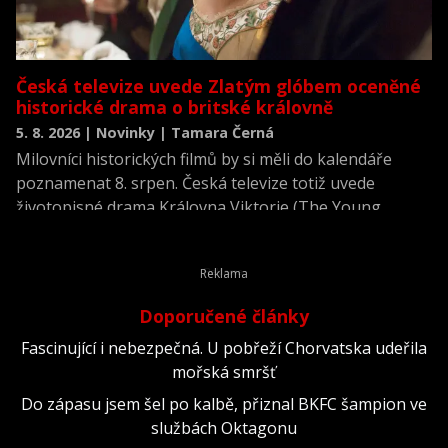
Česká televize uvede Zlatým glóbem oceněné
historické drama o britské královně
5. 8. 2026 | Novinky | Tamara Černá
Milovníci historických filmů by si měli do kalendáře
poznamenat 8. srpen. Česká televize totiž uvede
životopisné drama Královna Viktorie (The Young
Victoria) z roku 2009.
Doporučené články
Fascinující i nebezpečná. U pobřeží Chorvatska udeřila
mořská smršť
Do zápasu jsem šel po kalbě, přiznal BKFC šampion ve
službách Oktagonu