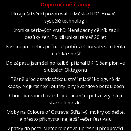
Doporučené články
Ukrajinští vědci pozorovali u Měsíce UFO. Hovoří o
vyspělé technologii
Kronika sériových vrahů: Nenápadný dělník zabil
desítky žen. Policii unikal téměř 20 let
Fascinující i nebezpečná. U pobřeží Chorvatska udeřila
mořská smršť
Do zápasu jsem šel po kalbě, přiznal BKFC šampion ve
službách Oktagonu
Těsně před osmdesátkou strčí mladší kolegyně do
kapsy. Nejkrásnější outfity Jany Švandové berou dech
Chudoba zanechává stopu. Finanční potíže zrychlují
stárnutí mozku
Moby na Colours of Ostrava: Střízlivý, mokrý od deště,
a přesto přichystal nejlepší večer festivalu
Zpátky do pece. Meteorologové upřesnili předpověď