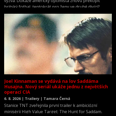
výzva. Dokáže americký optimista znovu překopit
britský fotbal, tentokrát pro ženy ve druhé divizi?
Joel Kinnaman se vydává na lov Saddáma
Husajna. Nový seriál ukáže jednu z největších
operací CIA
6. 8. 2026 | Trailery | Tamara Černá
Stanice TNT zveřejnila první trailer k ambiciózní
minisérii High Value Target: The Hunt for Saddam,