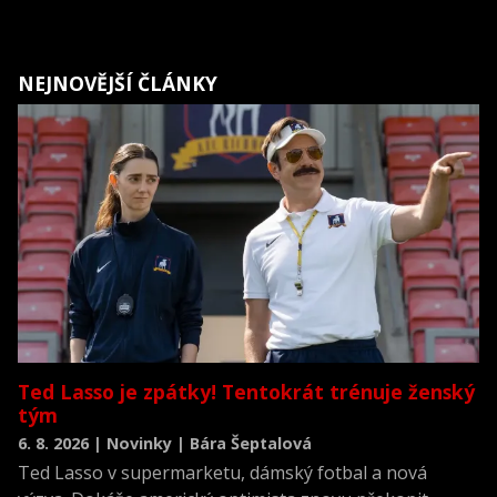
NEJNOVĚJŠÍ ČLÁNKY
Ted Lasso je zpátky! Tentokrát trénuje ženský
tým
6. 8. 2026 | Novinky | Bára Šeptalová
Ted Lasso v supermarketu, dámský fotbal a nová