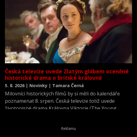
Česká televize uvede Zlatým glóbem oceněné
historické drama o britské královně
5. 8. 2026 | Novinky | Tamara Černá
Milovníci historických filmů by si měli do kalendáře
poznamenat 8. srpen. Česká televize totiž uvede
životopisné drama Královna Viktorie (The Young
Victoria) z roku 2009.