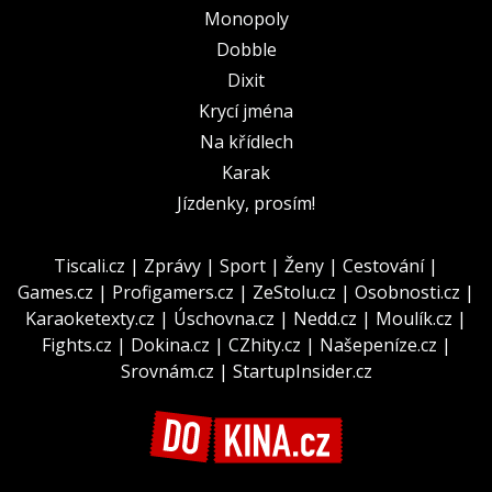
Monopoly
Dobble
Dixit
Krycí jména
Na křídlech
Karak
Jízdenky, prosím!
Tiscali.cz
|
Zprávy
|
Sport
|
Ženy
|
Cestování
|
Games.cz
|
Profigamers.cz
|
ZeStolu.cz
|
Osobnosti.cz
|
Karaoketexty.cz
|
Úschovna.cz
|
Nedd.cz
|
Moulík.cz
|
Fights.cz
|
Dokina.cz
|
CZhity.cz
|
Našepeníze.cz
|
Srovnám.cz
|
StartupInsider.cz