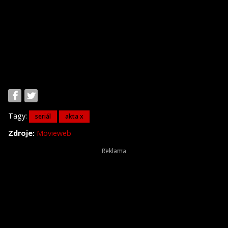
Tagy:
seriál
akta x
Zdroje:
Movieweb