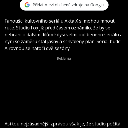
Přidat mezi oblíbené zdroje na Googlu
Fanoušci kultovního seriálu Akta X si mohou mnout
ruce. Studio Fox již před časem oznámilo, že by se
nebránilo dalším dílům kdysi velmi oblíbeného seriálu a
nyní se záměru stal jasný a schválený plán. Seriál bude!
A rovnou se natočí dvě sezóny.
Asi tou nejzásadnější zprávou však je, že studio počítá