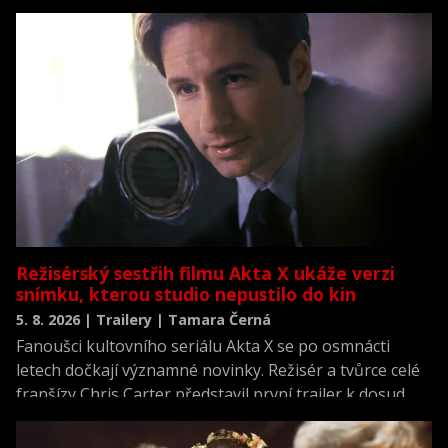
která se vrací k jednomu z nejvýznamnějších okamžiků
novodobých dějin.
Režisérský sestřih filmu Akta X ukáže verzi
snímku, kterou studio nepustilo do kin
5. 8. 2026 | Trailery | Tamara Černá
Fanoušci kultovního seriálu Akta X se po osmnácti
letech dočkají významné novinky. Režisér a tvůrce celé
franšízy Chris Carter představil první trailer k dosud
neviděné režisérské verzi filmu Akta X: Chci uvěřit.