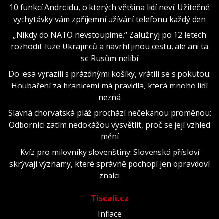
10 funkcí Androidu, o kterých většina lidí neví. Užitečné
vychytávky vám zpříjemní užívání telefonu každý den
„Nikdy do NATO nevstoupíme.“ Zalužnyj po 12 letech
rozhodil iluze Ukrajinců a navrhl jinou cestu, ale ani ta
se Rusům nelíbí
Do lesa vyrazili s prázdnými košíky, vrátili se s pokutou:
Houbaření za hranicemi má pravidla, která mnoho lidí
nezná
Slavná chorvatská pláž prochází nečekanou proměnou:
Odborníci zatím nedokážou vysvětlit, proč se její vzhled
mění
Kvíz pro milovníky slovenštiny: Slovenská přísloví
skrývají významy, které správně pochopí jen opravdoví
znalci
Tiscali.cz
Inflace