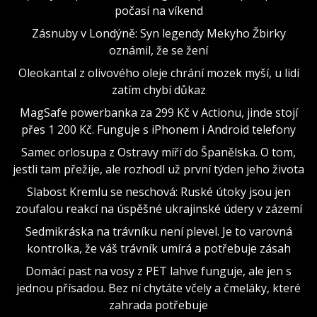
počasí na víkend
Zásnuby v Londýně: Syn legendy Mekyho Žbirky
oznámil, že se žení
Oleokantal z olivového oleje chrání mozek myší, u lidí
zatím chybí důkaz
MagSafe powerbanka za 299 Kč v Actionu, jinde stojí
přes 1 200 Kč. Funguje s iPhonem i Android telefony
Samec orlosupa z Ostravy míří do Španělska. O tom,
jestli tam přežije, ale rozhodl už první týden jeho života
Slabost Kremlu se neschová: Ruské útoky jsou jen
zoufalou reakcí na úspěšné ukrajinské údery v zázemí
Sedmikráska na trávníku není plevel. Je to varovná
kontrolka, že váš trávník umírá a potřebuje zásah
Domácí past na vosy z PET lahve funguje, ale jen s
jednou přísadou. Bez ní chytáte včely a čmeláky, které
zahrada potřebuje