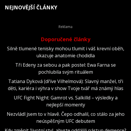
NEJNOVĚJŠÍ ČLÁNKY
Doporučené články
Silně tlumené tenisky mohou tlumit i váš krevní oběh,
ukazuje anatomie chodidla
Tři Edeny za sebou a pak postel: Ewa Farna se
pochlubila svým rituálem
Tatiana Dyková (dříve Vilhelmová): Slavný manžel, tři
děti, kariéra i výhra v show Tvoje tvář má známý hlas
UFC Fight Night: Gamrot vs. Salkilld – výsledky a
nejlepší momenty
Nezvládl jsem to v hlavě. Čepo odhalil, co stálo za jeho
neúspěšným UFC debutem
Kdy změnit životní styl, abyste oddálili nástup demence?