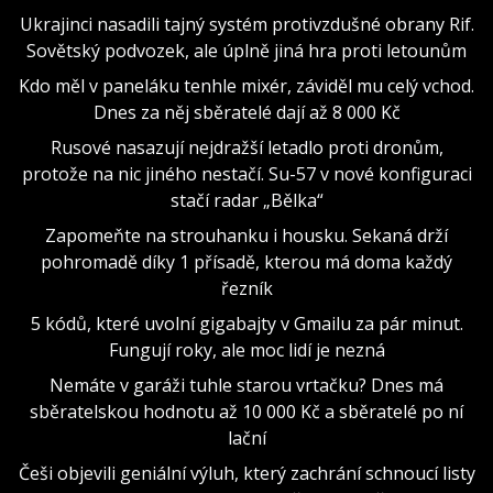
Ukrajinci nasadili tajný systém protivzdušné obrany Rif.
Sovětský podvozek, ale úplně jiná hra proti letounům
Kdo měl v paneláku tenhle mixér, záviděl mu celý vchod.
Dnes za něj sběratelé dají až 8 000 Kč
Rusové nasazují nejdražší letadlo proti dronům,
protože na nic jiného nestačí. Su-57 v nové konfiguraci
stačí radar „Bělka“
Zapomeňte na strouhanku i housku. Sekaná drží
pohromadě díky 1 přísadě, kterou má doma každý
řezník
5 kódů, které uvolní gigabajty v Gmailu za pár minut.
Fungují roky, ale moc lidí je nezná
Nemáte v garáži tuhle starou vrtačku? Dnes má
sběratelskou hodnotu až 10 000 Kč a sběratelé po ní
lační
Češi objevili geniální výluh, který zachrání schnoucí listy