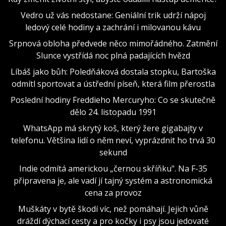
Vedro už vás nedostane: Geniální trik udrží nápoj
ledový celé hodiny a zachrání i milovanou kávu
Srpnová obloha předvede něco mimořádného. Zatmění
Slunce vystřídá noc plná padajících hvězd
Líbáš jako bůh: Poledňáková dostala stopku, Bartoška
odmítl sportovat a ústřední píseň, která film přerostla
Poslední hodiny Freddieho Mercuryho: Co se skutečně
dělo 24. listopadu 1991
WhatsApp má skrytý koš, který žere gigabajty v
telefonu. Většina lidí o něm neví, vyprázdnit ho trvá 30
sekund
Indie odmítá americkou „černou skříňku". Na F-35
připravena je, ale vadí jí tajný systém a astronomická
cena za provoz
Muškáty v bytě škodí víc, než pomáhají. Jejich vůně
dráždí dýchací cesty a pro kočky i psy jsou jedovaté