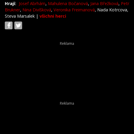
Hrají:
Josef Abrhám
,
Mahulena Bočanová
,
Jana Břežková
,
Petr
Brukner
,
Nina Divíšková
,
Veronika Freimanová
, Nada Kotrcova,
Steva Marsalek
|
všichni herci