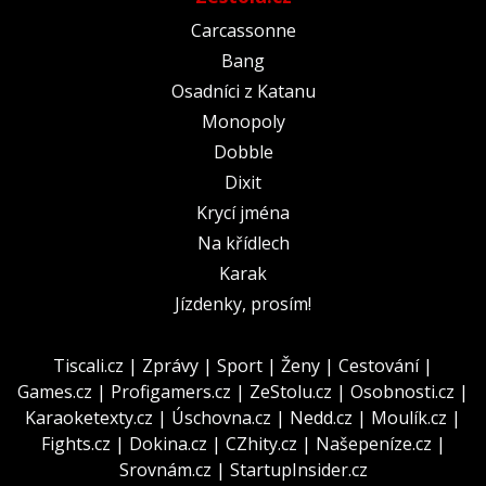
Carcassonne
Bang
Osadníci z Katanu
Monopoly
Dobble
Dixit
Krycí jména
Na křídlech
Karak
Jízdenky, prosím!
Tiscali.cz
|
Zprávy
|
Sport
|
Ženy
|
Cestování
|
Games.cz
|
Profigamers.cz
|
ZeStolu.cz
|
Osobnosti.cz
|
Karaoketexty.cz
|
Úschovna.cz
|
Nedd.cz
|
Moulík.cz
|
Fights.cz
|
Dokina.cz
|
CZhity.cz
|
Našepeníze.cz
|
Srovnám.cz
|
StartupInsider.cz