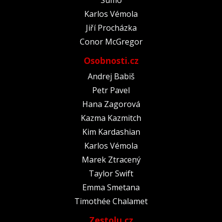
Karlos Vémola
Jiří Procházka
Conor McGregor
Osobnosti.cz
Andrej Babiš
Petr Pavel
Hana Zagorová
Kazma Kazmitch
Kim Kardashian
Karlos Vémola
Marek Ztracený
Taylor Swift
Emma Smetana
Timothée Chalamet
Zestolu.cz