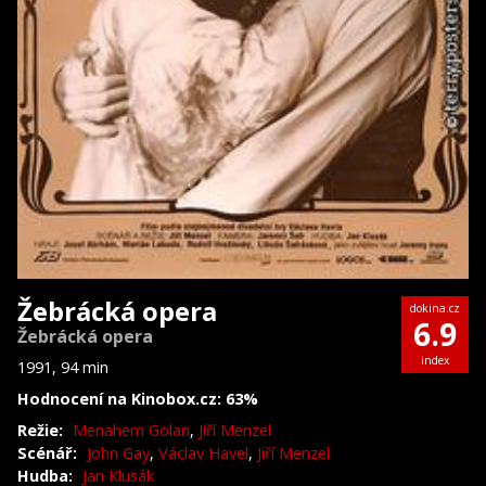
Žebrácká opera
dokina.cz
6.9
Žebrácká opera
index
1991, 94 min
Hodnocení na Kinobox.cz: 63%
Režie:
Menahem Golan
,
Jiří Menzel
Scénář:
John Gay
,
Václav Havel
,
Jiří Menzel
Hudba:
Jan Klusák